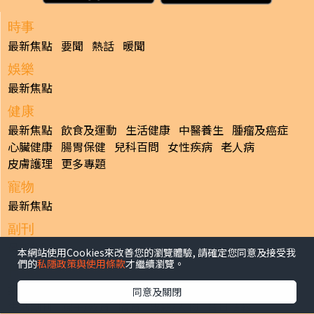
時事
最新焦點
要聞
熱話
暖聞
娛樂
最新焦點
健康
最新焦點
飲食及運動
生活健康
中醫養生
腫瘤及癌症
心臟健康
腸胃保健
兒科百問
女性疾病
老人病
皮膚護理
更多專題
寵物
最新焦點
副刊
最新焦點
本網站使用Cookies來改善您的瀏覽體驗, 請確定您同意及接受我
們的
私隱政策與使用條款
才繼續瀏覽。
日報
揭頁版
港聞
財經/地產
中國/國際
娛樂
Healthy Life
同意及關閉
生活副刊
親子/教育
體育
專題/人物
昔日晴報