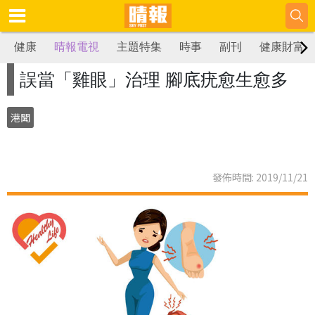
健康
晴報電視
主題特集
時事
副刊
健康財富
誤當「雞眼」治理 腳底疣愈生愈多
港聞
發佈時間: 2019/11/21