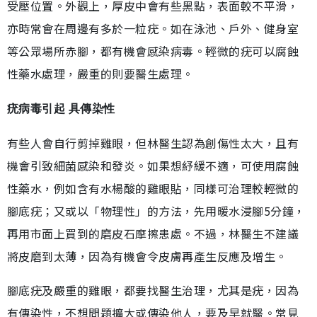
受壓位置。外觀上，厚皮中會有些黑點，表面較不平滑，
亦時常會在周邊有多於一粒疣。如在泳池、戶外、健身室
等公眾場所赤腳，都有機會感染病毒。輕微的疣可以腐蝕
性藥水處理，嚴重的則要醫生處理。
疣病毒引起 具傳染性
有些人會自行剪掉雞眼，但林醫生認為創傷性太大，且有
機會引致細菌感染和發炎。如果想紓緩不適，可使用腐蝕
性藥水，例如含有水楊酸的雞眼貼，同樣可治理較輕微的
腳底疣；又或以「物理性」的方法，先用暖水浸腳5分鐘，
再用市面上買到的磨皮石摩擦患處。不過，林醫生不建議
將皮磨到太薄，因為有機會令皮膚再產生反應及增生。
腳底疣及嚴重的雞眼，都要找醫生治理，尤其是疣，因為
有傳染性，不想問題擴大或傳染他人，要及早就醫。常見