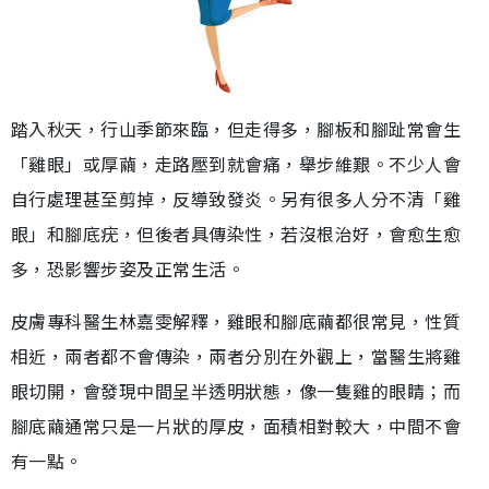
踏入秋天，行山季節來臨，但走得多，腳板和腳趾常會生
「雞眼」或厚繭，走路壓到就會痛，舉步維艱。不少人會
自行處理甚至剪掉，反導致發炎。另有很多人分不清「雞
眼」和腳底疣，但後者具傳染性，若沒根治好，會愈生愈
多，恐影響步姿及正常生活。
皮膚專科醫生林嘉雯解釋，雞眼和腳底繭都很常見，性質
相近，兩者都不會傳染，兩者分別在外觀上，當醫生將雞
眼切開，會發現中間呈半透明狀態，像一隻雞的眼睛；而
腳底繭通常只是一片狀的厚皮，面積相對較大，中間不會
有一點。