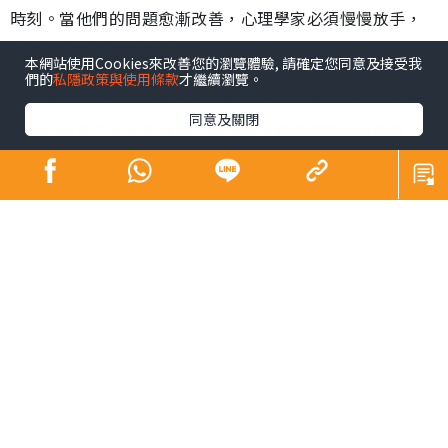
時刻。當他們的問題愈漸改善，心理學家必須慢慢放手，
讓他們獨自面對未來的挑戰。
本網站使用Cookies來改善您的瀏覽體驗, 請確定您同意及接受我
們的
私隱政策與使用條款
才繼續瀏覽。
這次他也不例外；不過，同時他也很害怕離別。道別一直
同意及關閉
是他心中揮之不去的議題，過去多次經歷親密關係的破
裂，總是在結束之前伴隨著激烈的爭吵，又或是無聲無息
的消失，讓他感到被拋棄和孤獨。這些經歷使得他對於道
別充滿了恐懼與不安，甚至逐漸將自己封閉，不願再開展
任何長期的關係。
在整個心理治療中，我讓他好好為意自己如何被過去的創
傷影響，重新學習與人建立健康的界線與關係。為了讓他
更好地準備，我特意預留了更多的時間來預告治療的完
結。然而，當他聽到即將離別的消息時，眼淚再次流下，
他感到又要面對這個殘酷的現實。