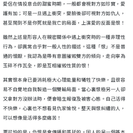
愛侶在情投意合的甜蜜時期，一般都會視對方如珍寶，愛
護有加；可是一旦遇上衝突，變臉後卻可視對方如仇人，
甚至鬧到不是你死就是我亡的局面，上演愛的反面是恨！
雖然上述是形容人在親密關係中遇上衝突時的一種非理性
行為，卻異常合乎對一般人性的描述。這種「恨」不是普
通的憎厭，我認為是帶有意圖摧毁雙方的傾向，走向寧為
玉碎不作瓦全，即是互相摧毁性質的恨！
其實恨本身已要消耗極大心理能量和犧牲了快樂，且很容
易不自覺地自我製造一個雙輸局面。當心裏恨極另一人卻
又拿對方沒辦法時，便會暗生報復及被害心態。自己活得
不快樂，心裏也不想看見仇家愉悅。整天與恨糾纏的人，
可以想像是活得多麼痛苦！
更可怕的是，仇恨是會傳播和蔓延的。因人的另一個基本