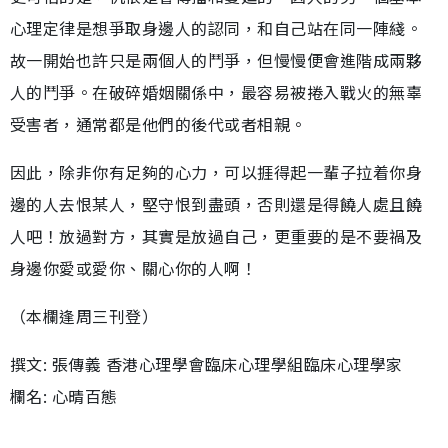
心理定律是想爭取身邊人的認同，和自己站在同一陣綫。
故一開始也許只是兩個人的鬥爭，但慢慢便會進階成兩夥
人的鬥爭。在破碎婚姻關係中，最容易被捲入戰火的無辜
受害者，通常都是他們的後代或者相親。
因此，除非你有足夠的心力，可以捱得起一輩子拉着你身
邊的人去恨某人，堅守恨到盡頭，否則還是得饒人處且饒
人吧！放過對方，其實是放過自己，更重要的是不要禍及
身邊你愛或愛你、關心你的人啊！
（本欄逢周三刊登）
撰文: 張傳義 香港心理學會臨床心理學組臨床心理學家
欄名: 心晴百態