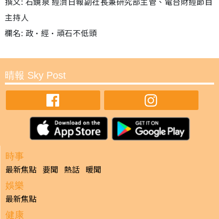
撰文: 石鏡泉 經濟日報副社長兼研究部主管、電台財經節目
主持人
欄名: 政•經•頑石不低頭
晴報 Sky Post
時事
最新焦點
要聞
熱話
暖聞
娛樂
最新焦點
健康