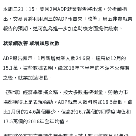
本周三21︰15，美國2月ADP就業報告將出爐，分析師指
出，交易員將利用周三的ADP報告來「校準」周五非農就業
報告的預期，這可能為進一步加息時機方面提供綫索。
就業續改善 或增加息次數
ADP報告顯示，1月新增就業人數24.6萬，遠高於12月的
15.1萬。這些數據表明，繼2016年下半年的不溫不火時期
之後，就業加速增長。
《彭博》經濟學家撰文稱，按大多數指標衡量，勞動力市
場都稱得上是表現強勁。ADP就業人數料增加18.5萬個，雖
比1月份的24.6萬個要少，但高於16.7萬個的四季度均值和
17.5萬個的2016年全年均值。
周四將公布初次申請失業金數據。該人數已經降至44年低