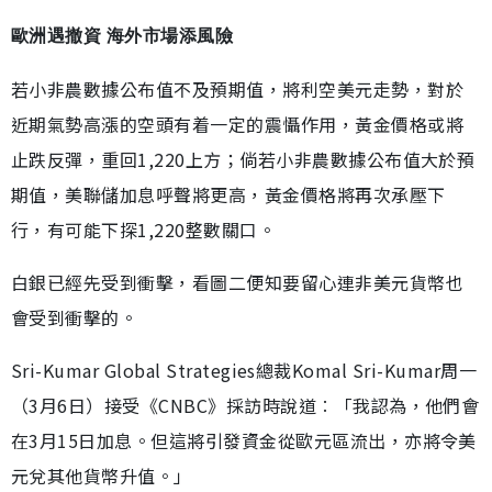
歐洲遇撤資 海外市場添風險
若小非農數據公布值不及預期值，將利空美元走勢，對於
近期氣勢高漲的空頭有着一定的震懾作用，黃金價格或將
止跌反彈，重回1,220上方；倘若小非農數據公布值大於預
期值，美聯儲加息呼聲將更高，黃金價格將再次承壓下
行，有可能下探1,220整數關口。
白銀已經先受到衝擊，看圖二便知要留心連非美元貨幣也
會受到衝擊的。
Sri-Kumar Global Strategies總裁Komal Sri-Kumar周一
（3月6日）接受《CNBC》採訪時說道︰「我認為，他們會
在3月15日加息。但這將引發資金從歐元區流出，亦將令美
元兌其他貨幣升值。」