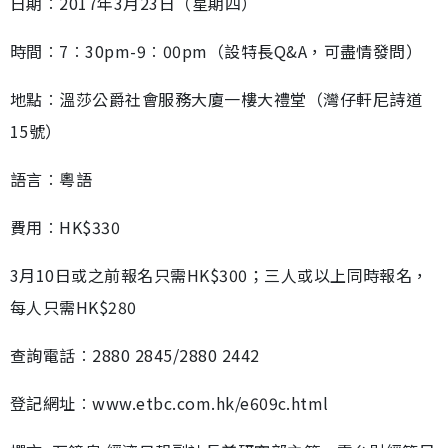
日期︰2017年3月23日（星期四）
時間︰7︰30pm-9︰00pm（設特長Q&A，可盡情發問）
地點︰溫莎公爵社會服務大廈一樓大禮堂（灣仔軒尼詩道
15號）
語言︰粵語
費用︰HK$330
3月10日或之前報名只需HK$300；三人或以上同時報名，
每人只需HK$280
查詢電話︰2880 2845/2880 2442
登記網址︰www.etbc.com.hk/e609c.html