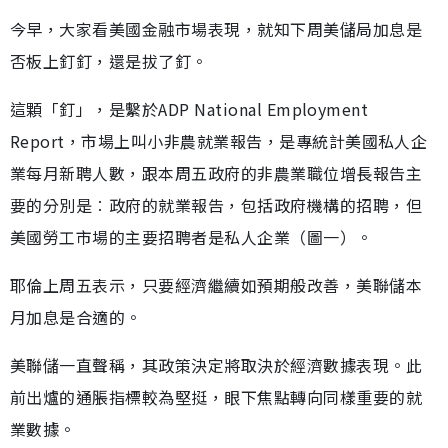
今早，大家看美國金融市場表現，就知下周美儲局加息是
否板上釘釘，還是拔了釘。
這顆「釘」，是繫於ADP National Employment
Report，市場上叫小非農就業報告，是專統計美國私人企
業每月新聘人數，跟本周五政府的非農業職位增長報告主
要的分別是︰政府的就業報告，包括政府機構的招聘，但
美國勞工市場的主要招聘者是私人企業（圖一）。
耶倫上周五表示，只要經濟繼續如預期般改善，美聯儲本
月加息是合適的。
美聯儲一直聲稱，其政策決定將取決於經濟數據表現。此
前出爐的通脹指標較為堅挺，眼下焦點轉向同樣重要的就
業數據。