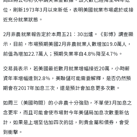
位，刷新1973年3月以來新低，表明美國就業市場處於或接
近充分就業狀態。
2月非農就業報告定於本周五21︰30出爐。《彭博》調查顯
示，目前，市場預期美國2月非農就業人數增加19.0萬人，
前值為增加22.7萬人；預期失業率自4.8％降至4.7％。
交易員表示，若美國最近數月就業增幅接近20萬，小時薪
資年率增幅達到2.8％，美聯儲可能需要解釋，是否仍然預
期會在2017年加息三次，還是預計會加息更多次數。
如周三（美國時間）的小非農十分強勁，不單使3月加息之
念更牢，而且可能會使市場對今年美儲局加息次數重新估
計，如果是上增至估加四次的話，則貴金屬和債券，會受
到衝擊。