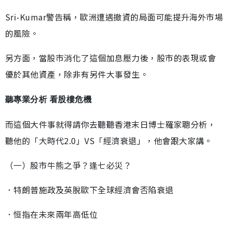
Sri-Kumar警告稱，歐洲遭遇撤資的局面可能提升海外市場
的風險。
另方面，當股市消化了這個加息壓力後，股市的表現或會
優於其他資產，除非有另件大事發生。
聽專業分析 看股樓危機
而這個大件事就得請你去聽聽香港末日博士羅家聰分析，
聽他的「大時代2.0」VS「經濟衰退」，他會跟大家講。
（一）股市牛熊之爭？逢七必災？
．特朗普施政及英脫歐下全球經濟會否陷衰退
．恒指在未來兩年高低位