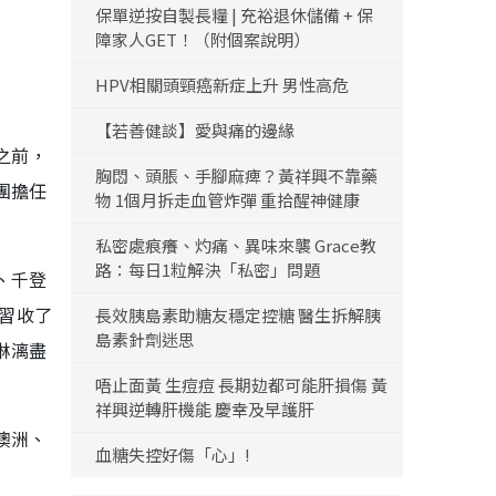
保單逆按自製長糧 | 充裕退休儲備 + 保
障家人GET！（附個案說明）
HPV相關頭頸癌新症上升 男性高危
【若善健談】愛與痛的邊緣
之前，
胸悶、頭脹、手腳麻痺？黃祥興不靠藥
團擔任
物 1個月拆走血管炸彈 重拾醒神健康
私密處痕癢、灼痛、異味來襲 Grace教
路：每日1粒解決「私密」問題
、千登
講習收了
長效胰島素助糖友穩定控糖 醫生拆解胰
島素針劑迷思
淋漓盡
唔止面黃 生痘痘 長期攰都可能肝損傷 黃
祥興逆轉肝機能 慶幸及早護肝
澳洲、
血糖失控好傷「心」!