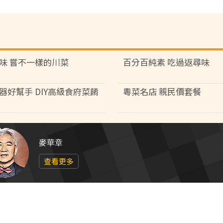
味 嘗不一樣的川菜
百分百純素 吃過返尋味
器好幫手 DIY高級食府菜餚
粵菜名店 親民價套餐
麥華章
查看更多