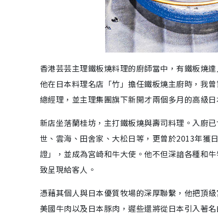
香港芸芸主理鐵板燒料理的廚師當中，有鐵板燒達人
他在日本料理名店「竹」擔任鐵板燒主廚時，我曾
總經理，並主理集團旗下新開才兩個多月的高級日
新店坐落蘭桂坊，主打鐵板燒與壽司料理。入廚已
世、雲海、田舍家、大松日等，更曾於2013年
證」，並成為宮崎和牛大使。他不但深諳各種和牛
致呈現給客人。
憑藉其個人與日本優質牧場的深厚聯繫，他把頂級
美國牛肉以及日本豚肉，遲些還將從日本引入著名