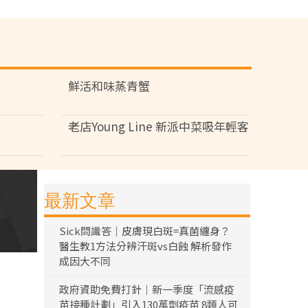
鮮活和味蒸青蟹
老店Young Line 新派中菜吸年輕客
最新文章
Sick問識答｜皮膚現白斑=真菌纏身？
醫生教1方法分辨汗斑vs白蝕 解析發作
成因大不同
政府資助免費打針｜新一季度「流感疫
苗接種計劃」引入130萬劑疫苗 8類人可