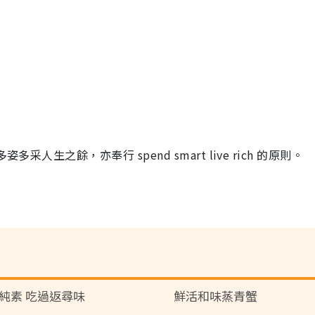
人生之餘，亦奉行 spend smart live rich 的原則。
純素 吃過返尋味
鮮活和味蒸青蟹