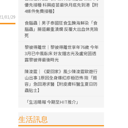
優先接種 科興疫苗最快月底先到港【附
4條件免費接種】
1/01/29
食腦蟲｜男子泰國狂食生醃海鮮染「食
腦蟲」腸道嚴重潰爛 反覆大出血休克險
死
黎彼得離世｜黎彼得離世享年76歲 今年
3月已中風臥床 好友鍾志光及盧宛茵透
露黎彼得最後時光
陳浚霆｜《愛回家》風少陳浚霆歐遊行
山出事 1原因全身爆紅疹極恐怖 險「毀
容」急回港求醫【附皮膚科醫生夏日防
蟲貼士】
「生活晴報 今期至HIT推介」
生活訊息