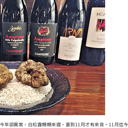
今年卻異常，白松露姍姍來遲，要到11月才有來貨。11月迄