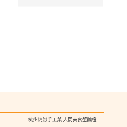
杭州精緻手工菜 人間美食蟹釀橙