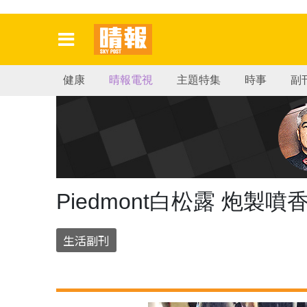
健康
晴報電視
主題特集
時事
副
Piedmont白松露 炮製噴
生活副刊