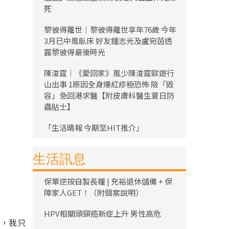
死
黎彼得離世｜黎彼得離世享年76歲 今年
3月已中風臥床 好友鍾志光及盧宛茵透
露黎彼得最後時光
陳浚霆｜《愛回家》風少陳浚霆歐遊行
山出事 1原因全身爆紅疹極恐怖 險「毀
容」急回港求醫【附皮膚科醫生夏日防
蟲貼士】
「生活晴報 今期至HIT推介」
生活訊息
保單逆按自製長糧 | 充裕退休儲備 + 保
障家人GET！（附個案說明）
HPV相關頭頸癌新症上升 男性高危
今，我只