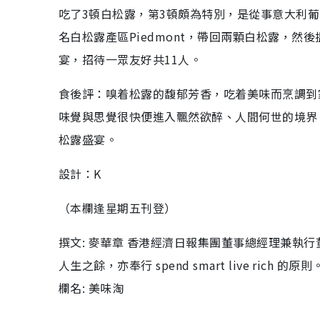
吃了3頓白松露，第3頓頗為特別，是從事意大利
名白松露產區Piedmont，帶回兩顆白松露，然後搵上
宴，招待一眾友好共11人。
食後評：嗅着松露的馥郁芳香，吃着美味而烹調到
味覺與思覺很快便進入飄然欲醉、人間何世的境界
松露盛宴。
設計：K
（本欄逢星期五刊登）
撰文: 麥華章 香港經濟日報集團董事總經理兼執
人生之餘，亦奉行 spend smart live rich 的原則
欄名: 美味淘