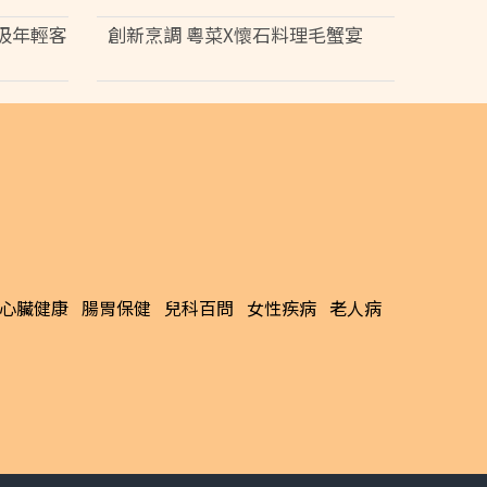
菜吸年輕客
創新烹調 粵菜X懷石料理毛蟹宴
心臟健康
腸胃保健
兒科百問
女性疾病
老人病