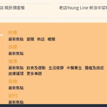
店 親民價套餐
老店Young Line 新派中
時事
最新焦點
要聞
熱話
暖聞
娛樂
最新焦點
健康
最新焦點
飲食及運動
生活健康
中醫養生
腫瘤及癌症
皮膚護理
更多專題
寵物
最新焦點
副刊
最新焦點