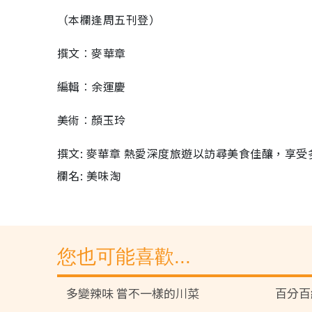
（本欄逢周五刊登）
撰文︰麥華章
編輯︰余運慶
美術︰顏玉玲
撰文: 麥華章 熱愛深度旅遊以訪尋美食佳釀，享受多姿多采
欄名: 美味淘
您也可能喜歡...
多變辣味 嘗不一樣的川菜
百分百