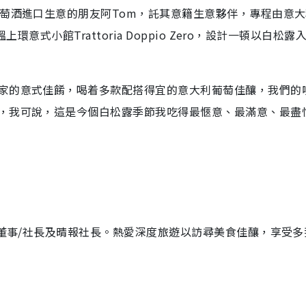
葡萄酒進口生意的朋友阿Tom，託其意籍生意夥伴，專程由意
環意式小館Trattoria Doppio Zero，設計一頓以白松露
家的意式佳餚，喝着多款配搭得宜的意大利葡萄佳釀，我們的
，我可說，這是今個白松露季節我吃得最愜意、最滿意、最盡
行董事/社長及晴報社長。熱愛深度旅遊以訪尋美食佳釀，享受多
。