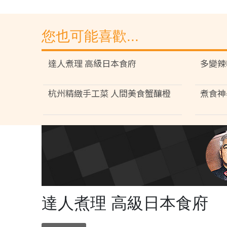
您也可能喜歡...
達人煮理 高級日本食府
多變辣
杭州精緻手工菜 人間美食蟹釀橙
煮食神
達人煮理 高級日本食府