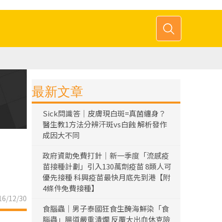
最新文章
Sick問識答｜皮膚現白斑=真菌纏身？
醫生教1方法分辨汗斑vs白蝕 解析發作
成因大不同
政府資助免費打針｜新一季度「流感疫
苗接種計劃」引入130萬劑疫苗 8類人可
優先接種 科興疫苗最快月底先到港【附
4條件免費接種】
6/12/30
食腦蟲｜男子泰國狂食生醃海鮮染「食
腦蟲」腸道嚴重潰爛 反覆大出血休克險