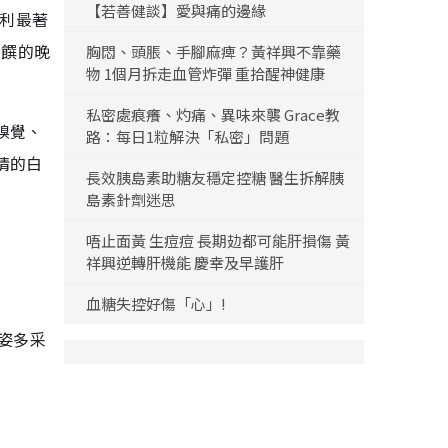
【若善健談】愛與痛的邊緣
大利最著
入饌的晚
胸悶、頭脹、手腳麻痺？黃祥興不靠藥
物 1個月拆走血管炸彈 重拾醒神健康
私密處痕癢、灼痛、異味來襲 Grace教
嗅覺、
路：每日1粒解決「私密」問題
情的白
長效胰島素助糖友穩定控糖 醫生拆解胰
島素針劑迷思
唔止面黃 生痘痘 長期攰都可能肝損傷 黃
祥興逆轉肝機能 慶幸及早護肝
血糖失控好傷「心」!
姿多采