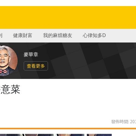
刊
健康財富
我的麻煩糖友
心律知多D
麥華章
查看更多
香意菜
發佈時間: 201