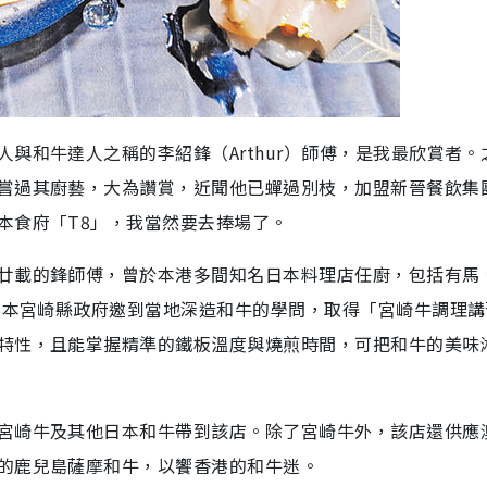
與和牛達人之稱的李紹鋒（Arthur）師傅，是我最欣賞者。
嘗過其廚藝，大為讚賞，近聞他已蟬過別枝，加盟新晉餐飲集
本食府「T8」，我當然要去捧場了。
廿載的鋒師傅，曾於本港多間知名日本料理店任廚，包括有馬
獲日本宮崎縣政府邀到當地深造和牛的學問，取得「宮崎牛調理
特性，且能掌握精準的鐵板溫度與燒煎時間，可把和牛的美味
宮崎牛及其他日本和牛帶到該店。除了宮崎牛外，該店還供應
的鹿兒島薩摩和牛，以饗香港的和牛迷。