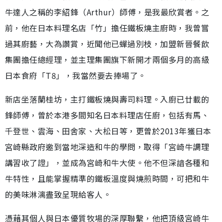
牛達人之稱的李紹鋒（Arthur）師傅，是我最欣賞者。之
前，他在日本料理名店「竹」擔任鐵板燒主廚時，我曾嘗
過其廚藝，大為讚賞，近聞他已蟬過別枝，加盟新晉餐飲
集團擔任總經理，並主理集團旗下新開才兩個多月的高級
日本食府「T8」，我當然要去捧場了。
新店坐落蘭桂坊，主打鐵板燒與壽司料理。入廚已廿載的
鋒師傅，曾於本港多間知名日本料理店任廚，包括有馬、
千登世、雲海、田舍家、大松日等，更曾於2013年獲日本
宮崎縣政府邀到當地深造和牛的學問，取得「宮崎牛調理
講習收了證」，並成為宮崎和牛大使。他不但深諳各種和
牛特性，且能掌握精準的鐵板溫度與燒煎時間，可把和牛
的美味淋漓盡致呈現給客人。
憑藉其個人與日本優質牧場的深厚聯繫，他把頂級宮崎牛