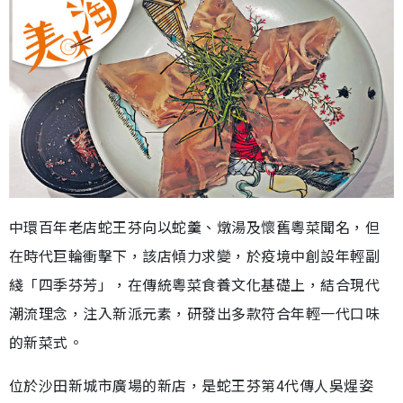
中環百年老店蛇王芬向以蛇羹、燉湯及懷舊粵菜聞名，但
在時代巨輪衝擊下，該店傾力求變，於疫境中創設年輕副
綫「四季芬芳」，在傳統粵菜食養文化基礎上，結合現代
潮流理念，注入新派元素，研發出多款符合年輕一代口味
的新菜式。
位於沙田新城市廣場的新店，是蛇王芬第4代傳人吳煋姿