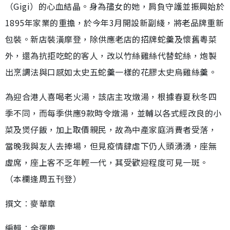
（Gigi）的心血結晶。身為孻女的她，肩負守護並振興始於
1895年家業的重擔，於今年3月開設新副綫，將老品牌重新
包裝。新店裝潢摩登，除供應老店的招牌蛇羹及懷舊粵菜
外，還為抗拒吃蛇的客人，改以竹絲雞絲代替蛇絲，炮製
出烹調法與口感如太史五蛇羹一樣的花膠太史烏雞絲羹。
為迎合港人喜喝老火湯，該店主攻燉湯，根據春夏秋冬四
季不同，而每季供應9款時令燉湯，並輔以各式經改良的小
菜及煲仔飯，加上取價親民，故為中產家庭消費者受落，
當晚我與友人去捧場，但見疫情肆虐下仍人頭湧湧，座無
虛席，座上客不乏年輕一代，其受歡迎程度可見一斑。
（本欄逢周五刊登）
撰文︰麥華章
編輯︰余運慶