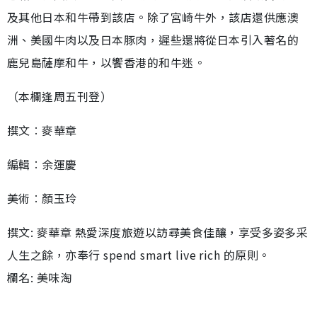
及其他日本和牛帶到該店。除了宮崎牛外，該店還供應澳
洲、美國牛肉以及日本豚肉，遲些還將從日本引入著名的
鹿兒島薩摩和牛，以饗香港的和牛迷。
（本欄逢周五刊登）
撰文︰麥華章
編輯︰余運慶
美術︰顏玉玲
撰文: 麥華章 熱愛深度旅遊以訪尋美食佳釀，享受多姿多采
人生之餘，亦奉行 spend smart live rich 的原則。
欄名: 美味淘