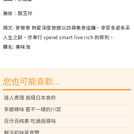
美術︰顏玉玲
撰文: 麥華章 熱愛深度旅遊以訪尋美食佳釀，享受多姿多采
人生之餘，亦奉行 spend smart live rich 的原則。
欄名: 美味淘
您也可能喜歡...
達人煮理 高級日本食府
多變辣味 嘗不一樣的川菜
百分百純素 吃過返尋味
鮮活和味蒸青蟹