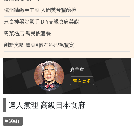
杭州精緻手工菜 人間美食蟹釀橙
煮食神器好幫手 DIY高級食府菜餚
粵菜名店 親民價套餐
創新烹調 粵菜X懷石料理毛蟹宴
麥華章
查看更多
達人煮理 高級日本食府
生活副刊