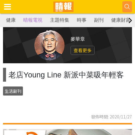
健康
晴報電視
主題特集
時事
副刊
健康財富
麥華章
查看更多
老店Young Line 新派中菜吸年輕客
生活副刊
發佈時間: 2020/11/27