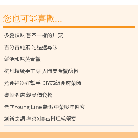
您也可能喜歡...
多變辣味 嘗不一樣的川菜
百分百純素 吃過返尋味
鮮活和味蒸青蟹
杭州精緻手工菜 人間美食蟹釀橙
煮食神器好幫手 DIY高級食府菜餚
粵菜名店 親民價套餐
老店Young Line 新派中菜吸年輕客
創新烹調 粵菜X懷石料理毛蟹宴