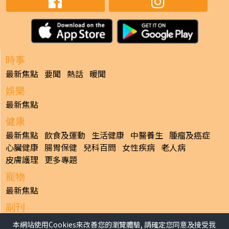
時事
最新焦點
要聞
熱話
暖聞
娛樂
最新焦點
健康
最新焦點
飲食及運動
生活健康
中醫養生
腫瘤及癌症
心臟健康
腸胃保健
兒科百問
女性疾病
老人病
皮膚護理
更多專題
寵物
最新焦點
副刊
最新焦點
本網站使用Cookies來改善您的瀏覽體驗, 請確定您同意及接受我