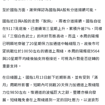
至於國指方面，謝榮輝認為國指與A股有分道揚鑣可能。
國指近日與A股的走勢「脫鈎」，兩者分道揚鑣。國指自從
在9117見底後，已連續第三星期上升，累積升逾7％，同樣
以「三個白色武士」的利好形態高收，而且，本周的陽燭
已明顯地穿破了20星期保力加通道中軸綫阻力，故後市可
望挑戰位於10050左右的通道上限綫，本周的陽燭底9564
與10星期平均綫後抽支持極接近，可視為升勢是否逆轉的
重要支持。
在日綫圖上，國指1月13日創下近期新高，並有受到「滿
月」周期所影響，短期內可挑戰20天保力加通道上限綫阻
力位9850左右。惟通道的波幅巨大之餘，整體亦橫向發
展，短綫難免會在上限綫遇到一定的回吐壓力。以波浪形