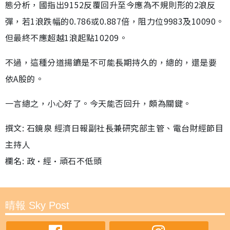
態分析，國指出9152反覆回升至今應為不規則形的2浪反
彈，若1浪跌幅的0.786或0.887倍，阻力位9983及10090。
但最終不應超越1浪起點10209。
不過，這種分道揚鑣是不可能長期持久的，總的，還是要
依A股的。
一言總之，小心好了。今天能否回升，頗為關鍵。
撰文: 石鏡泉 經濟日報副社長兼研究部主管、電台財經節目
主持人
欄名: 政•經•頑石不低頭
晴報 Sky Post