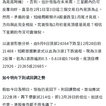
為見底時機），否則，估計恒指在未來兩、三星期內仍可
反覆向好，直至在2月1日至3日這三個交易日內見頂為止。
然而，矛盾的是，短綫周期預示A股要跌至1月尾才見底，
方向與此完全相反。究竟恒指2月初是見頂還是見底？相信
下星期的市況可露端倪。
以波浪形態分析，由9月9日頂部24364下跌至12月28日的
21488，短期首選數浪式以此為⑶浪1下跌過程，現為⑶浪
2反彈，若為1浪跌幅的0.5、0.618或0.764倍，見頂目標
22926、23265或23685。
如今明向下則成回調之勢
假如今日及明日，恒指仍見回下，則回調勢成，首站應試
222支持，再下便要試214位，即12月28日的低位，如該位
也穿，港股後市都不用多講了。