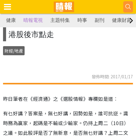
健康
晴報電視
主題特集
時事
副刊
健康財富
港股後市點走
財經/地產
發佈時間: 2017/01/17
昨日筆者在《經濟通》之《選股情報》專欄如是道︰
有乜好講？答案是，無乜好講，因勢如是，誰可抗逆。識
時務為贏家，起碼是不輸或少輸家。仍持上周二（10日）
之議。如此股評是否了無新意，是否無乜好講？上周二文