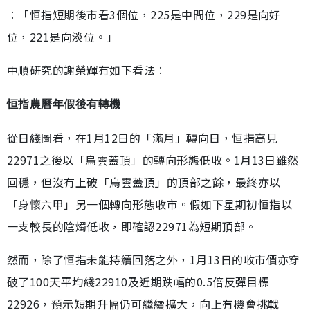
︰「恒指短期後市看3個位，225是中間位，229是向好
位，221是向淡位。」
中順研究的謝榮輝有如下看法︰
恒指農曆年假後有轉機
從日綫圖看，在1月12日的「滿月」轉向日，恒指高見
22971之後以「烏雲蓋頂」的轉向形態低收。1月13日雖然
回穩，但沒有上破「烏雲蓋頂」的頂部之餘，最終亦以
「身懷六甲」另一個轉向形態收市。假如下星期初恒指以
一支較長的陰燭低收，即確認22971為短期頂部。
然而，除了恒指未能持續回落之外，1月13日的收市價亦穿
破了100天平均綫22910及近期跌幅的0.5倍反彈目標
22926，預示短期升幅仍可繼續擴大，向上有機會挑戰