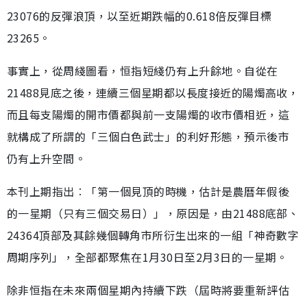
23076的反彈浪頂，以至近期跌幅的0.618倍反彈目標
23265。
事實上，從周綫圖看，恒指短綫仍有上升餘地。自從在
21488見底之後，連續三個星期都以長度接近的陽燭高收，
而且每支陽燭的開市價都與前一支陽燭的收市價相近，這
就構成了所謂的「三個白色武士」的利好形態，預示後市
仍有上升空間。
本刊上期指出︰「第一個見頂的時機，估計是農曆年假後
的一星期（只有三個交易日）」，原因是，由21488底部、
24364頂部及其餘幾個轉角市所衍生出來的一組「神奇數字
周期序列」，全部都聚焦在1月30日至2月3日的一星期。
除非恒指在未來兩個星期內持續下跌（屆時將要重新評估