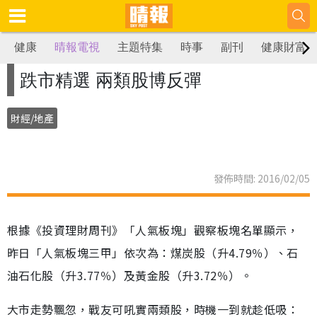
健康
晴報電視
主題特集
時事
副刊
健康財富
跌市精選 兩類股博反彈
財經/地產
發佈時間: 2016/02/05
根據《投資理財周刊》「人氣板塊」觀察板塊名單顯示，
昨日「人氣板塊三甲」依次為：煤炭股（升4.79％）、石
油石化股（升3.77％）及黃金股（升3.72％）。
大市走勢飄忽，戰友可吼實兩類股，時機一到就趁低吸：