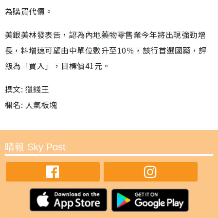
為購買代價。
美銀美林發表告，認為內地藥物零售業今年將出現強勁增
長，料增速可望由中單位數升至10％，該行首選國藥，評
級為「買入」，目標價41元。
撰文: 獵錢王
欄名: 人氣板塊
晴報 Sky Post