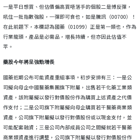
一是平日想買、但估價偏高買唔落手的個股二是博反彈，
吼住一批指數強股，一彈即可食也，如是騰訊（00700）！
在此前題下，本欄認為國藥（01099）正是第一類也，作為
行業龍頭，產品是必需品，增長持續，但亦因此估值不
平。
藥股今年將呈強勁增長
國藥近期公布可能資產重組事項。初步安排有三：一是公
司擬向母企中國醫藥集團旗下附屬，出售若干化藥工業類
資產，該附屬擬以發行對價股份作為購買上述資產之代價
作支付；二是公司旗下附屬擬向母企購買若干醫藥商業類
資產，公司旗下附屬擬以發行對價股份或以現金支付，並
可能配套融資；三是公司內部成員公司之間擬就若干醫藥
商業類資產進行調整，公司旗下附屬擬以發行對價股份作