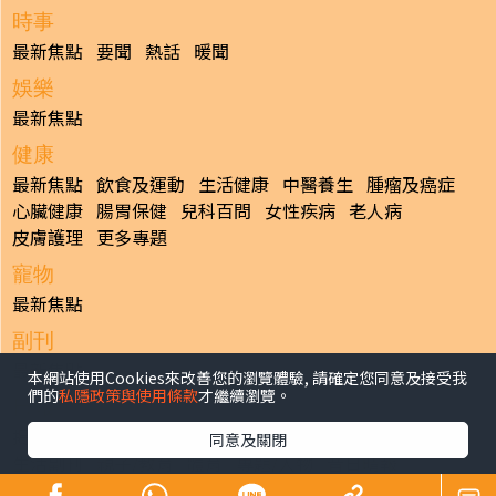
時事
最新焦點
要聞
熱話
暖聞
娛樂
最新焦點
健康
最新焦點
飲食及運動
生活健康
中醫養生
腫瘤及癌症
心臟健康
腸胃保健
兒科百問
女性疾病
老人病
皮膚護理
更多專題
寵物
最新焦點
副刊
最新焦點
本網站使用Cookies來改善您的瀏覽體驗, 請確定您同意及接受我
們的
私隱政策與使用條款
才繼續瀏覽。
日報
揭頁版
港聞
財經/地產
中國/國際
娛樂
Healthy Life
同意及關閉
生活副刊
親子/教育
體育
專題/人物
昔日晴報