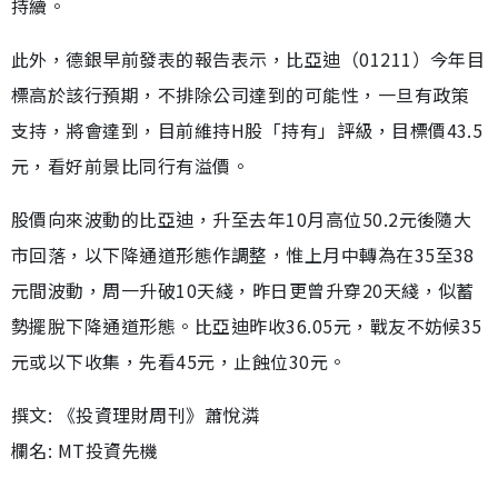
持續。
此外，德銀早前發表的報告表示，比亞迪（01211）今年目
標高於該行預期，不排除公司達到的可能性，一旦有政策
支持，將會達到，目前維持H股「持有」評級，目標價43.5
元，看好前景比同行有溢價。
股價向來波動的比亞迪，升至去年10月高位50.2元後隨大
市回落，以下降通道形態作調整，惟上月中轉為在35至38
元間波動，周一升破10天綫，昨日更曾升穿20天綫，似蓄
勢擺脫下降通道形態。比亞迪昨收36.05元，戰友不妨候35
元或以下收集，先看45元，止蝕位30元。
撰文: 《投資理財周刊》蕭悅潾
欄名: MT投資先機