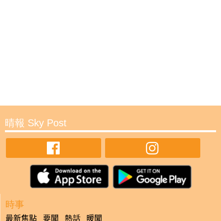
晴報 Sky Post
時事
最新焦點
要聞
熱話
暖聞