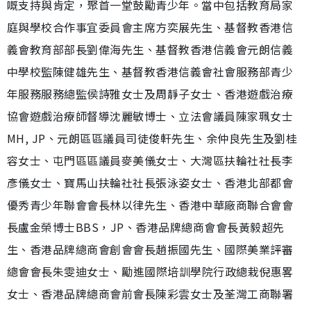
嘅支持與肯定，聚首一堂鼓勵青少年。當中包括教育局家
庭與學校合作事宜委員會主席方奕展先生、基督教香港信
義會教育部部長劉偉海先生、基督教香港信義會元朗信義
中學校監陳健雄先生、基督教香港信義會社會服務部青少
年服務服務總監侯詩雅女士及周靜子女士、香港遊戲治療
協會遊戲治療師督導沈麗敏博士、立法會議員陳家珮女士
MH, JP、元朗區區議員司徒俊軒先生、余仲良先生及劉桂
容女士、屯門區區議員麥美儀女士、大灣區扶輪社社長李
彥儀女士、寶馬山扶輪社社長張泳姿女士、香港北部都會
優秀青少年聯會會長林以律先生、香港中華廠商聯合會會
長盧金榮博士BBS，JP、香港品牌總商會會長黃毅超先
生、香港品牌總商會創會會長趙振國先生、國際美業評審
總會會長朱雯迪女士、⁠勵進國際培訓學院行政總栽倪惠畧
女士、香港品牌總商會前會長陳彩雲女士及荃灣工商聯署