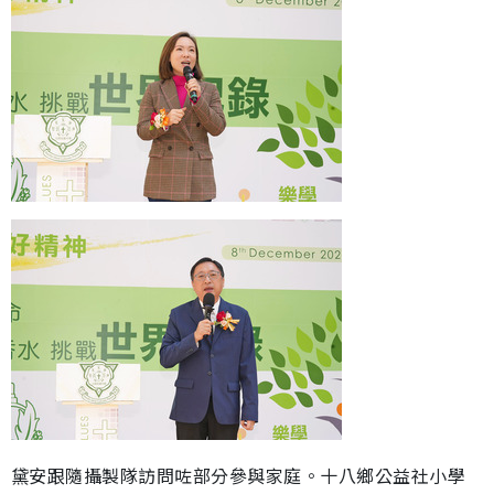
黛安跟隨攝製隊訪問咗部分參與家庭。十八鄉公益社小學