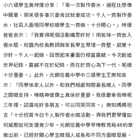
小六級學生黃梓煖分享：「第一次製作香水，過程比想像
中簡單，原來很多事只要肯試就會成功。千人一齊製作香
水，社區入面唔同學校嘅學生一齊做，十分開心。」梓煖
爸爸表示：「我覺得呢個活動構思好好！用氣味一齊放入
香水瓶，校園內校長教師與家長學生聚埋一齊整，感覺十
分好。千人一起做，回想起來畫面仍相當震撼。今次創造
世界紀錄，震撼不在於紀錄，而在於齊心為下一代，呢樣
十分重要。」此外，元朗信義中學中三級學生王樂知表
示：「同學係家人以外，和我們相處時間最長嘅人。同學
之間嘅支持，喺精神健康上真係好重要。我很慶幸我喺呢
三年裡，認識咗好多朋友，可以同哭同笑。」樂知媽媽坦
言「十分欣賞今日千人製作香水嘅活動，畀我們更學懂如
何減壓如何支援青少年。元朗信義中學早喺教育局4R約章
推出前，已經好關心學生嘅個人成長和不同方面嘅發展，