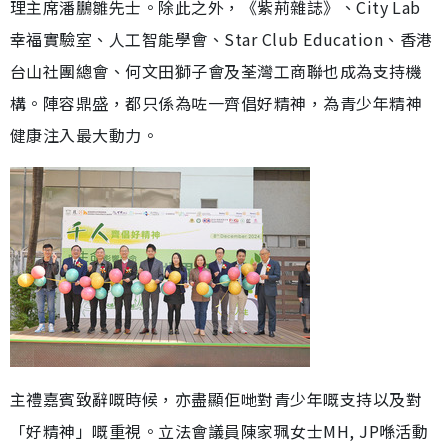
理主席潘鵬雛先士。除此之外，《紫荊雜誌》、City Lab
幸福實驗室、人工智能學會、Star Club Education、香港
台山社團總會、何文田獅子會及荃灣工商聯也成為支持機
構。陣容鼎盛，都只係為咗一齊倡好精神，為青少年精神
健康注入最大動力。
主禮嘉賓致辭嘅時候，亦盡顯佢哋對青少年嘅支持以及對
「好精神」嘅重視。立法會議員陳家珮女士MH, JP喺活動