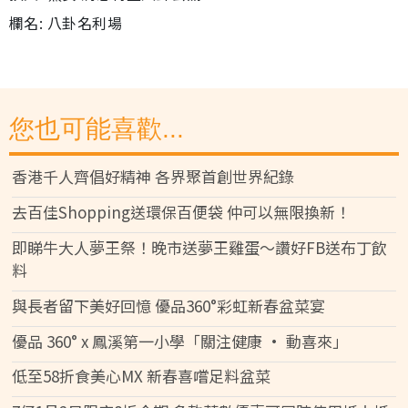
欄名: 八卦名利場
您也可能喜歡...
香港千人齊倡好精神 各界聚首創世界紀錄
去百佳Shopping送環保百便袋 仲可以無限換新！
即睇牛大人夢王祭！晚市送夢王雞蛋～讚好FB送布丁飲
料
與長者留下美好回憶 優品360°彩虹新春盆菜宴
優品 360° x 鳳溪第一小學「關注健康 • 動喜來」
低至58折食美心MX 新春喜嚐足料盆菜