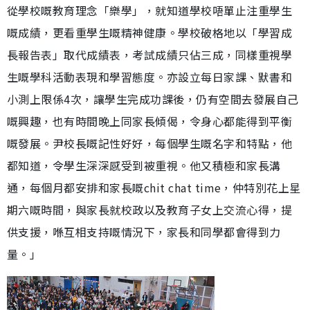
從學校嘅教育理念「樂學」，就知道學校唔單止注重學生
嘅成績，更看重學生嘅精神健康。學校破格地以「學習成
長報告表」取代成績表，考試成績只佔三成，同樣重視學
生嘅學科活動表現和學習態度。亦設立每日家課、默書和
小測上限係4次，讓學生完成功課後，仍有空間去發展自己
嘅興趣，也有時間晚上同家長傾偈，令身心都能得到平衡
嘅發展。尹校長嘅記性好好，每個學生嘅名字和特點，他
都知道，令學生深深感受到被重視。他又積極和家長溝
通，每個月都安排和家長嘅chit chat time，仲特別花上星
期六嘅時間，與家長就校政以及教育子女上交流心得，提
供支援，喺互相支持嘅情況下，家長和同學都會得到力
量。」