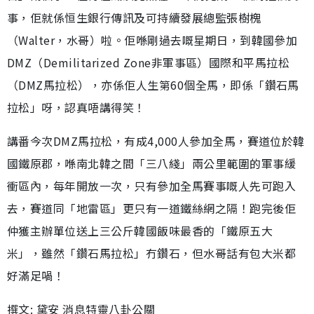
事，佢就係恒生銀行傳訊及可持續發展總監張樹槐
（Walter，水哥）啦。佢喺剛過去嘅星期日，到韓國參加
DMZ（Demilitarized Zone非軍事區）國際和平馬拉松
（DMZ馬拉松），亦係佢人生第60個全馬，即係「鑽石馬
拉松」呀，認真唔講得笑！
講番今次DMZ馬拉松，有成4,000人參加全馬，賽道位於韓
國鐵原郡，喺南北韓之間「三八綫」兩公里範圍的軍事緩
衝區內，每年開放一次，只有參加全馬賽事嘅人先可跑入
去，賽道同「地雷區」更只有一道鐵絲網之隔！跑完後佢
仲獲主辦單位送上三公斤韓國飯味最香的「鐵原五大
米」，雖然「鑽石馬拉松」冇鑽石，但水哥話有包大米都
好滿足喎！
撰文: 黛安 消息特靈八卦公關