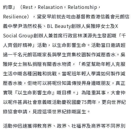
約章」（Rest，Relaxation，Relationship，
Resilience），黛安早前就去咗由基督教香港信義會元朗信
義中學尹浩然校長、BL Beauty創辦人吳雅婷女士及X
Social Group創辦人兼首席行政官林漢源先生發起嘅「千
人齊倡好精神」活動，以生命影響生命。活動當日邀請超
過一千名元朗區嘅家長與學生齊集校園製作減壓香水。吳
雅婷女士無私捐贈有關香水物資，「希望幫助年輕人克服
生活中嘅各種困難和挑戰。當呢班年輕人學識如何製作減
壓香水後，佢哋可以將呢份知識傳授畀身邊嘅朋友，真正
實現『以生命影響生命』嘅目標。」為隆重其事，大會仲
以呢件甚具社會意義嘅活動慶祝國慶75周年，更向世界紀
錄協會申請，見證這項世界紀錄嘅誕生。
活動仲迅速獲得教育界、政界、社福界及商界等不同界別