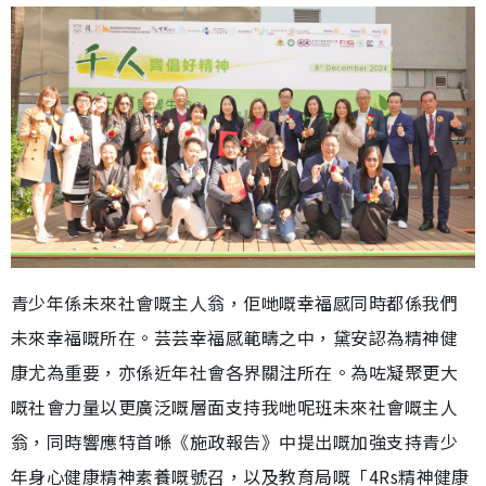
青少年係未來社會嘅主人翁，佢哋嘅幸福感同時都係我們
未來幸福嘅所在。芸芸幸福感範疇之中，黛安認為精神健
康尤為重要，亦係近年社會各界關注所在。為咗凝聚更大
嘅社會力量以更廣泛嘅層面支持我哋呢班未來社會嘅主人
翁，同時響應特首喺《施政報告》中提出嘅加強支持青少
年身心健康精神素養嘅號召，以及教育局嘅「4Rs精神健康