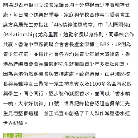
開場即表示佢同立法會眾議員均十分重視青少年嘅精神健
康，每日開心快樂好重要。家庭與學校合作事宜委員會主
席方奕展先生亦指出「4Rs精神健康約章」中「人際關係」
(Relationship)尤為重要，勉勵家長以身作則，同學校合作
共贏。香港中華廠商聯合會會長盧金榮博士BBS，JP則為
青少年打氣，並指出社會各界均是青少年最大嘅後盾、香
港品牌總商會會長黃毅超先生就鼓勵青少年多發揮創意，
因為香港仍然係機會與支持處處。致辭過後，由尹浩然校
長與吳雅婷女士帶領一眾主禮嘉賓以及1100多名區內家長
與學生，同心同行，逐步製作減壓香水，並同喊「香水噴
一噴，大家好精神」口號。世界紀錄協會認證官吳華江先
生見證整個過程，並正式宣布創造了千人製作減壓香水這
世界紀錄。