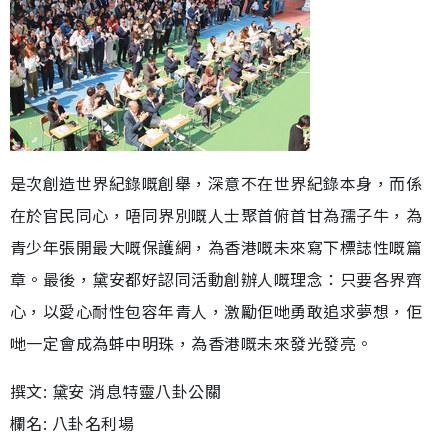
是次創造世界紀錄嘅創舉，深意不在世界紀錄本身，而係
在於官民同心，唔同界別嘅人士聚首俯首甘為孺子牛，為
青少年張開最大嘅保護網，為香港嘅未來寫下標誌性嘅篇
章。最後，黛安都好認同活動創辦人嘅理念：只要各界齊
心，以愛心耐性包容年青人，激勵佢哋勇敢追求夢想，佢
哋一定會成為蚌中明珠，為香港嘅未來發光發亮。
撰文: 黛安 消息特靈八卦公關
欄名: 八卦名利場