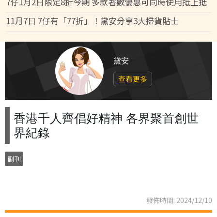
7仔1月2日限定8折今期 多款著數優惠可同時使用抵上抵
11月7日 7仔有「77折」！黛安分享3大掃貨貼士
黛安
查看更多
香港千人齊倡好精神 各界聚首創世
界紀錄
副刊
發佈時間: 2024/12/10