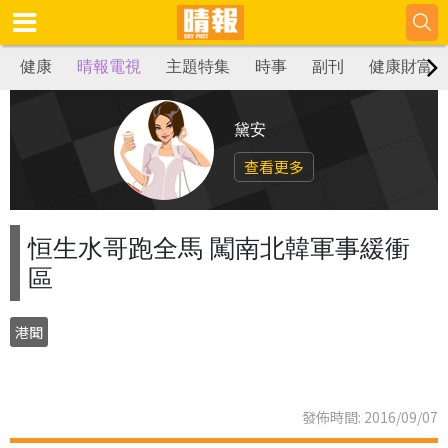
健康
晴報電視
主題特集
時事
副刊
健康財富
黛安
查看更多
恒生水哥跑全馬 闖南北韓軍事緩衝
區
港聞
發佈時間: 2016/09/07