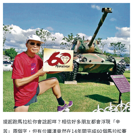
提起跑馬拉松你會諗起咩？相信好多朋友都會浮現「辛
苦」兩個字，但有位鐵漢竟然在14年間完成60個馬拉松賽