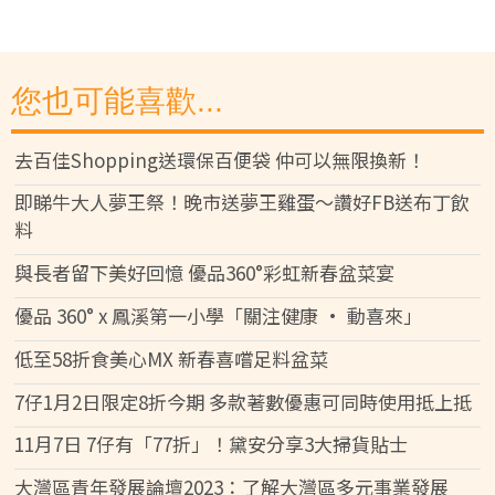
您也可能喜歡...
去百佳Shopping送環保百便袋 仲可以無限換新！
即睇牛大人夢王祭！晚市送夢王雞蛋～讚好FB送布丁飲
料
與長者留下美好回憶 優品360°彩虹新春盆菜宴
優品 360° x 鳳溪第一小學「關注健康 • 動喜來」
低至58折食美心MX 新春喜嚐足料盆菜
7仔1月2日限定8折今期 多款著數優惠可同時使用抵上抵
11月7日 7仔有「77折」！黛安分享3大掃貨貼士
大灣區青年發展論壇2023：了解大灣區多元事業發展