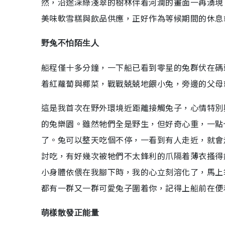
然，沿途深綠淺翠的樹林伴着河澗的畫面一再湧現
美味軟雪糕與飲品供應，正好作為等候期間的休息
野兔不怕陌生人
船程僅十多分鐘，一下船已看到零星的兔群伏在碼
着紅蘿蔔與椰菜，戰戰兢兢地餵小兔，旁邊的父母
這是我首次在野外環境近距離接觸兔子，心情特別
的兔樂園。雖然牠們全是野生，但好奇心重，一點
了。兔可以整天吃個不停，一看到有人走近，就會
討吃，有好幾次被牠們不太鋒利的爪隔着薄衣搔得
小身體依偎在我腳下時，我的心立刻溶化了，馬上
都有一群又一群可愛兔子圍着你，記得上船前在便
萌樣散發正能量