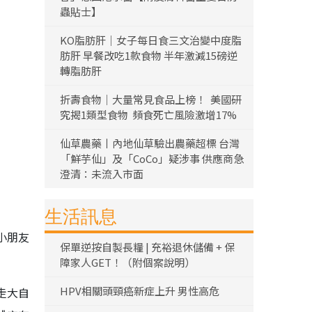
蟲貼士】
KO脂肪肝｜女子每日食三文治變中度脂
肪肝 早餐改吃1款食物 半年激減15磅逆
轉脂肪肝
折壽食物｜大量常見食品上榜！ 美國研
究揭1類型食物 頻食死亡風險激增17%
仙草農藥丨內地仙草驗出農藥超標 台灣
「鮮芋仙」及「CoCo」疑涉事 供應商急
澄清：未流入市面
生活訊息
小朋友
保單逆按自製長糧 | 充裕退休儲備 + 保
障家人GET！（附個案說明）
HPV相關頭頸癌新症上升 男性高危
走大自