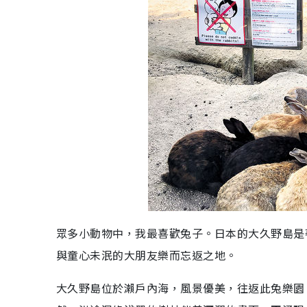
眾多小動物中，我最喜歡兔子。日本的大久野島是
與童心未泯的大朋友樂而忘返之地。
大久野島位於瀨戶內海，風景優美，往返此兔樂園