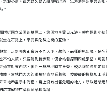
，洗滌心靈。往大野久島的船期較疏落，忠海港售票處旁的咖
站。
頭附近國立公園的草原上，悠閒地享受日光浴。轉角遇到小孩
就坐在石凳上，享受與兔群之間的互動。
興奮！走到哪裏都會有不同大小、顏色、品種的兔出現，是名
也不怕人類，只要聽到腳步聲，便會站着探頭四處張望，可愛
走過來討東西吃，牠們一群群地圍在身旁，較活躍的會用前腿
癢癢。當牠們大大的眼睛好奇地看着我，傻癡癡的模樣加上毛
乖乖地奉盡手中乾糧。島上沒有出售兔糧的地方，所以若想走
利店或寵物店購買蔬菜和兔糧。