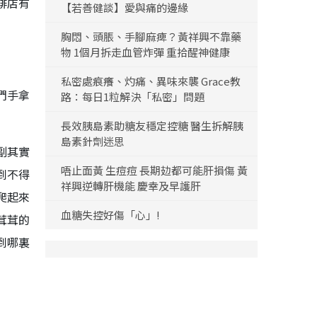
啡店有
【若善健談】愛與痛的邊緣
胸悶、頭脹、手腳麻痺？黃祥興不靠藥
物 1個月拆走血管炸彈 重拾醒神健康
私密處痕癢、灼痛、異味來襲 Grace教
們手拿
路：每日1粒解決「私密」問題
長效胰島素助糖友穩定控糖 醫生拆解胰
島素針劑迷思
副其實
唔止面黃 生痘痘 長期攰都可能肝損傷 黃
到不得
祥興逆轉肝機能 慶幸及早護肝
爬起來
血糖失控好傷「心」!
茸茸的
到哪裏