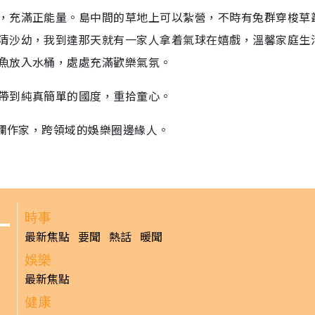
，充滿正能量。島中間的草地上可以紮營，不時有兔群穿梭草
清沙幼，我到達那天就有一家人拿着氣球在嬉戲，溫馨家庭生
魚放入水桶，處處充滿歡樂氣氛。
帶到純真簡單的國度，重拾童心。
專欄作家，跨領域的娛樂圈邊緣人。
時事
最新焦點
要聞
熱話
暖聞
娛樂
最新焦點
健康