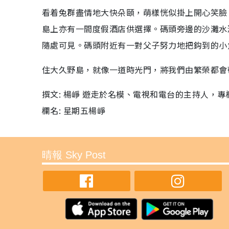
看着兔群盡情地大快朵頤，萌樣恍似掛上開心笑臉
島上亦有一間度假酒店供選擇。碼頭旁邊的沙灘水
隨處可見。碼頭附近有一對父子努力地把鈎到的小
住大久野島，就像一道時光門，將我們由繁榮都會
撰文: 楊崢 遊走於名模、電視和電台的主持人，
欄名: 星期五楊崢
晴報 Sky Post