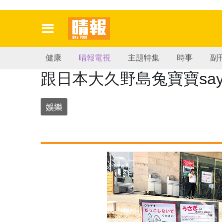
健康
晴報電視
主題特集
時事
副
跟日本大久野島兔寶寶say 
娛樂