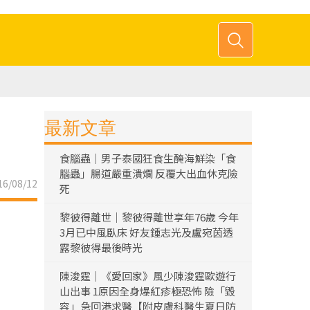
最新文章
食腦蟲｜男子泰國狂食生醃海鮮染「食
腦蟲」腸道嚴重潰爛 反覆大出血休克險
6/08/12
死
黎彼得離世｜黎彼得離世享年76歲 今年
3月已中風臥床 好友鍾志光及盧宛茵透
露黎彼得最後時光
陳浚霆｜《愛回家》風少陳浚霆歐遊行
山出事 1原因全身爆紅疹極恐怖 險「毀
容」急回港求醫【附皮膚科醫生夏日防