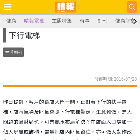
健康
晴報電視
主題特集
時事
副刊
健康財富
下行電梯
生活副刊
發佈時間: 2016/07/28
昨日提到，客戶的食店大門一開，正對着下行的扶手電
梯，店內氣場及財氣會隨下行電梯帶走，生意難做，是大
問題的漏財局也。可有風水布局解決？在店面入口處加一
個大屏風或飾櫃，盡量把店內財氣留住，亦可做大動作改