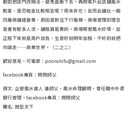
動如把店門改開法，避免直衝下去。再問客戶此店舖風水
較差，是否租金比較相宜呢？原來非也！反而此舖比一般
同層商舖還要貴，原因是對住下行電梯，商場管理的理念
是會有較多人流，舖租算是貴的。商場哪管風水好壞，反
正租下來就是商戶自負，生意好就明年加租，不好的就把
你請走……商業世界。（二之二）
歡迎意見，可電郵：poonshifu@gmail.com
facebook專頁：問問師父
撰文: 企管風水達人 潘師父，風水命理顧問，曾任職中外資
銀行管理。facebook專頁：問問師父
欄名: 微型天下