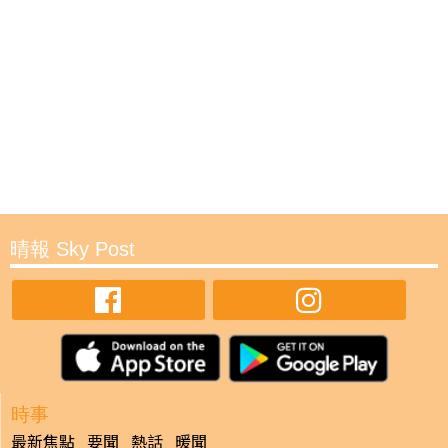
晴報 Sky Post
時事
最新焦點
要聞
熱話
暖聞