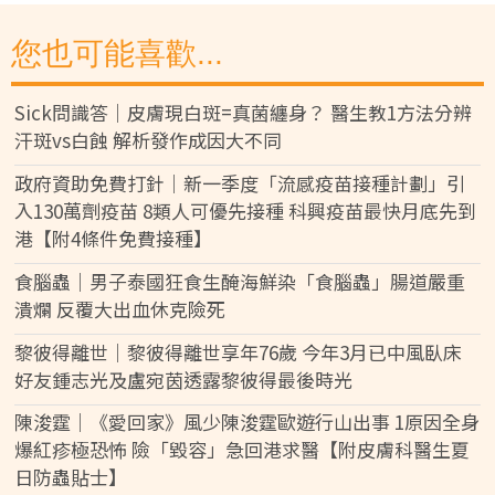
您也可能喜歡...
Sick問識答｜皮膚現白斑=真菌纏身？ 醫生教1方法分辨
汗斑vs白蝕 解析發作成因大不同
政府資助免費打針｜新一季度「流感疫苗接種計劃」引
入130萬劑疫苗 8類人可優先接種 科興疫苗最快月底先到
港【附4條件免費接種】
食腦蟲｜男子泰國狂食生醃海鮮染「食腦蟲」腸道嚴重
潰爛 反覆大出血休克險死
黎彼得離世｜黎彼得離世享年76歲 今年3月已中風臥床
好友鍾志光及盧宛茵透露黎彼得最後時光
陳浚霆｜《愛回家》風少陳浚霆歐遊行山出事 1原因全身
爆紅疹極恐怖 險「毀容」急回港求醫【附皮膚科醫生夏
日防蟲貼士】