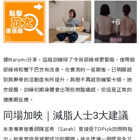
+6
據Marumi分享，這組訓練除了令背部線條更緊緻，連帶臉
部線條和雙下巴亦有改善。在實測約一星期後，已明顯感
到肩胛骨的活動度有所提升，肩膀不再感到繃緊卡頓。她
亦提醒，訓練初期身體會出現些微酸痛感，但這是正常的
適應期反應。
同場加映｜減脂人士3大建議
本港專業營養師陳宣希（Sarah）曾接受TOPick訪問時指
出，飲食管控是減肥成功的關鍵，故此建議一個既安全又