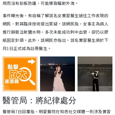
用而沒有鉛板防護，可能導致輻射外洩。
事件曝光後，有自稱了解該名女實習醫生過往工作表現的
網民，對其臨床技術提出質疑。該網民指，女事主為病人
進行靜脈注射鹽水時，多次未能成功刺中血管，卻仍以膠
紙固定針頭。此外，該網民亦指出，該名實習醫生將於下
月1日正式成為註冊醫生。
+7
醫管局：將紀律處分
醫管局7日回覆指，明愛醫院在知悉社交媒體一則涉及實習