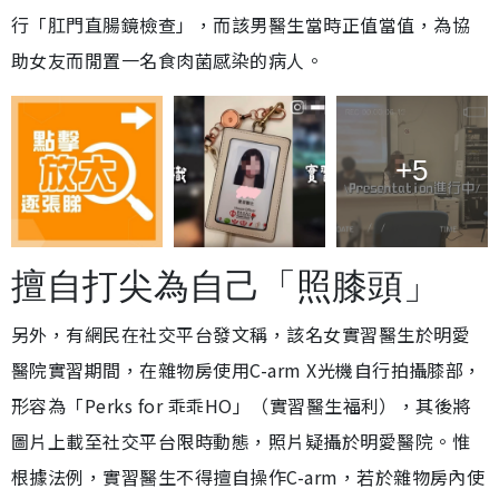
行「肛門直腸鏡檢查」，而該男醫生當時正值當值，為協
助女友而閒置一名食肉菌感染的病人。
+5
擅自打尖為自己「照膝頭」
另外，有網民在社交平台發文稱，該名女實習醫生於明愛
醫院實習期間，在雜物房使用C-arm X光機自行拍攝膝部，
形容為「Perks for 乖乖HO」（實習醫生福利），其後將
圖片上載至社交平台限時動態，照片疑攝於明愛醫院。惟
根據法例，實習醫生不得擅自操作C-arm，若於雜物房內使