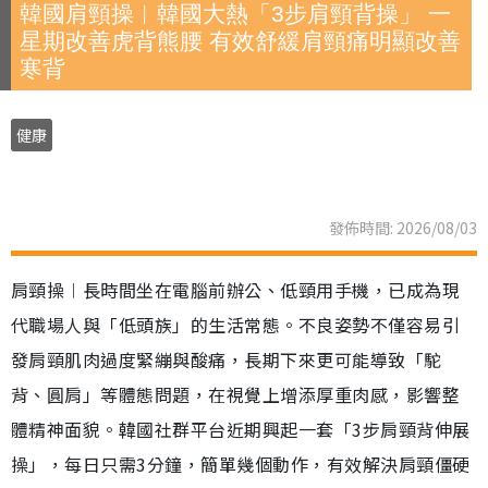
韓國肩頸操︱韓國大熱「3步肩頸背操」 一
星期改善虎背熊腰 有效舒緩肩頸痛明顯改善
寒背
健康
發佈時間: 2026/08/03
肩頸操︱長時間坐在電腦前辦公、低頸用手機，已成為現
代職場人與「低頭族」的生活常態。不良姿勢不僅容易引
發肩頸肌肉過度緊繃與酸痛，長期下來更可能導致「駝
背、圓肩」等體態問題，在視覺上增添厚重肉感，影響整
體精神面貌。韓國社群平台近期興起一套「3步肩頸背伸展
操」，每日只需3分鐘，簡單幾個動作，有效解決肩頸僵硬