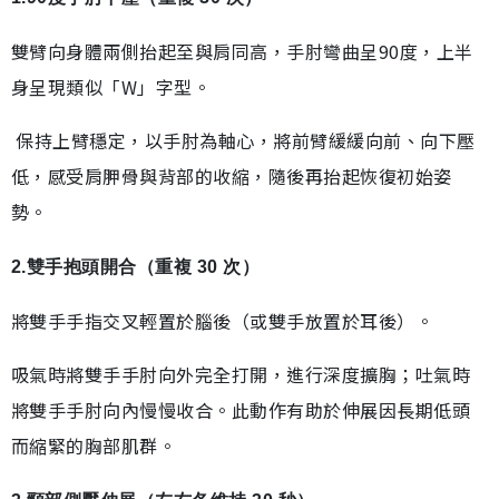
雙臂向身體兩側抬起至與肩同高，手肘彎曲呈90度，上半
身呈現類似「W」字型。
保持上臂穩定，以手肘為軸心，將前臂緩緩向前、向下壓
低，感受肩胛骨與背部的收縮，隨後再抬起恢復初始姿
勢。
2.雙手抱頭開合（重複 30 次）
將雙手手指交叉輕置於腦後（或雙手放置於耳後）。
吸氣時將雙手手肘向外完全打開，進行深度擴胸；吐氣時
將雙手手肘向內慢慢收合。此動作有助於伸展因長期低頭
而縮緊的胸部肌群。