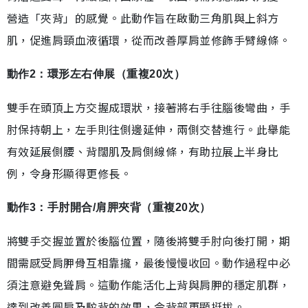
營造「夾背」的感覺。此動作旨在啟動三角肌與上斜方
肌，促進肩頸血液循環，從而改善厚肩並修飾手臂線條。
動作2：環形左右伸展（重複20次）
雙手在頭頂上方交握成環狀，接著將右手往腦後彎曲，手
肘保持朝上，左手則往側邊延伸，兩側交替進行。此舉能
有效延展側腰、背闊肌及肩側線條，有助拉展上半身比
例，令身形顯得更修長。
動作3：手肘開合/肩胛夾背（重複20次）
將雙手交握並置於後腦位置，隨後將雙手肘向後打開，期
間需感受肩胛骨互相靠攏，最後慢慢收回。動作過程中必
須注意避免聳肩。這動作能活化上背與肩胛的穩定肌群，
達到改善圓肩及駝背的效果，令背部更顯挺拔。