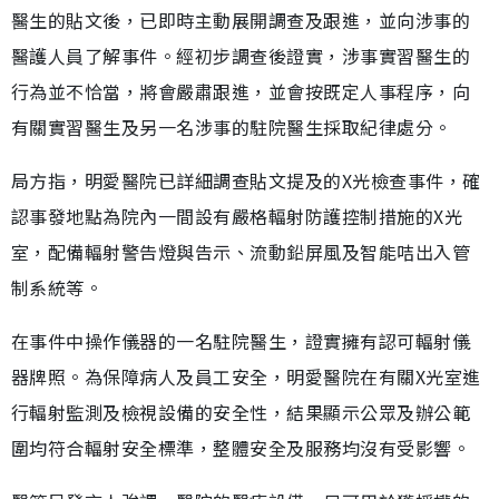
醫生的貼文後，已即時主動展開調查及跟進，並向涉事的
醫護人員了解事件。經初步調查後證實，涉事實習醫生的
行為並不恰當，將會嚴肅跟進，並會按既定人事程序，向
有關實習醫生及另一名涉事的駐院醫生採取紀律處分。
局方指，明愛醫院已詳細調查貼文提及的X光檢查事件，確
認事發地點為院內一間設有嚴格輻射防護控制措施的X光
室，配備輻射警告燈與告示、流動鉛屏風及智能咭出入管
制系統等。
在事件中操作儀器的一名駐院醫生，證實擁有認可輻射儀
器牌照。為保障病人及員工安全，明愛醫院在有關X光室進
行輻射監測及檢視設備的安全性，結果顯示公眾及辦公範
圍均符合輻射安全標準，整體安全及服務均沒有受影響。