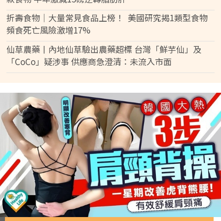
折壽食物｜大量常見食品上榜！ 美國研究揭1類型食物
頻食死亡風險激增17%
仙草農藥丨內地仙草驗出農藥超標 台灣「鮮芋仙」及
「CoCo」疑涉事 供應商急澄清：未流入市面