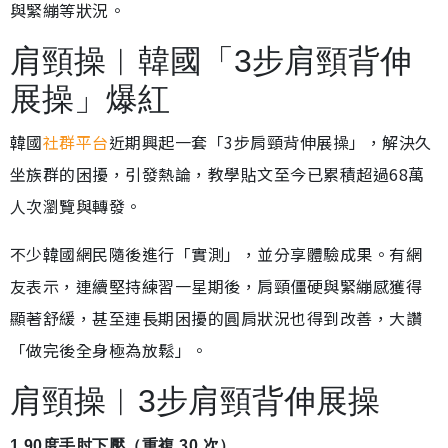
與緊繃等狀況。
肩頸操︱韓國「3步肩頸背伸
展操」爆紅
韓國
社群平台
近期興起一套「3步肩頸背伸展操」，解決久
坐族群的困擾，引發熱論，教學貼文至今已累積超過68萬
人次瀏覽與轉發。
不少韓國網民隨後進行「實測」，並分享體驗成果。有網
友表示，連續堅持練習一星期後，肩頸僵硬與緊繃感獲得
顯著舒緩，甚至連長期困擾的圓肩狀況也得到改善，大讚
「做完後全身極為放鬆」。
肩頸操︱3步肩頸背伸展操
1.90度手肘下壓（重複 30 次）