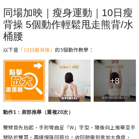
同場加映｜瘦身運動｜10日瘦
背操 5個動作輕鬆甩走熊背/水
桶腰
以下是
「10日瘦背操」
的5個動作教學：
+8
動作1：肩部推舉（重複20次）
雙臂首先抬起，手肘彎曲呈「W」字型，隨後向上推舉至手
臂貼近雙耳，再緩慢降回原位。收回時需刻意加大角度，