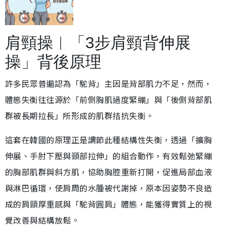
肩頸操︱「3步肩頸背伸展
操」背後原理
許多民眾普遍認為「駝背」主因是背部肌力不足，然而，
體態失衡往往源於「前側胸肌過度緊繃」與「後側背部肌
群被長期拉長」所形成的肌群拮抗失衡。
這套在韓國的原理正是調節此種結構性失衡，透過「擴胸
伸展、手肘下壓與頸部拉伸」的組合動作，有效鬆弛緊繃
的胸部肌群與斜方肌，協助胸腔重新打開，促進局部血液
與淋巴循環，使肩周的水腫被代謝掉，原本因姿勢不良造
成的肩頸厚重感與「駝背圓肩」體態，能獲得實質上的視
覺改善與結構放鬆。