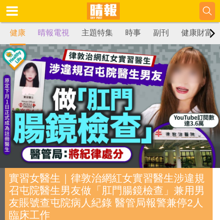
健康
晴報電視
主題特集
時事
副刊
健康財富
實習女醫生｜律敦治網紅女實習醫生涉違規
召屯院醫生男友做「肛門腸鏡檢查」兼用男
友賬號查屯院病人紀錄 醫管局報警兼停2人
臨床工作