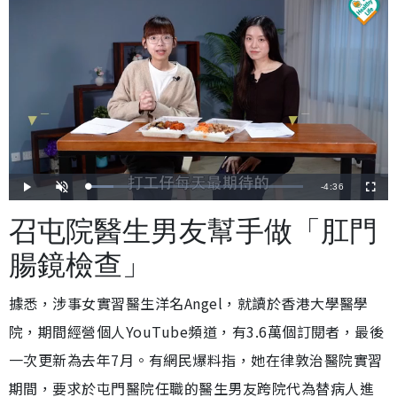
剩
-
4:36
載
播
開
全
入
放
啟
螢
完
音
幕
餘
畢
效
召屯院醫生男友幫手做「肛門
:
1
時
1
.
腸鏡檢查」
7
間
4
%
據悉，涉事女實習醫生洋名Angel，就讀於香港大學醫學
院，期間經營個人YouTube頻道，有3.6萬個訂閱者，最後
一次更新為去年7月。有網民爆料指，她在律敦治醫院實習
期間，要求於屯門醫院任職的醫生男友跨院代為替病人進