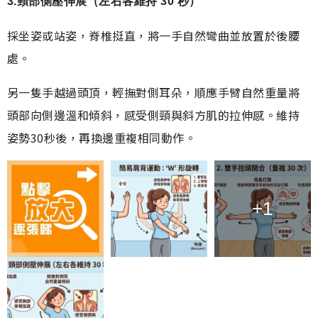
3.頸部側壓伸展（左右各維持 30 秒）
採坐姿或站姿，脊椎挺直，將一手自然彎曲並放置於後腰
處。
另一隻手越過頭頂，輕撫對側耳朵，順應手臂自然重量將
頭部向側邊溫和傾斜，感受側頸與斜方肌的拉伸感。維持
姿勢30秒後，再換邊重複相同動作。
+1