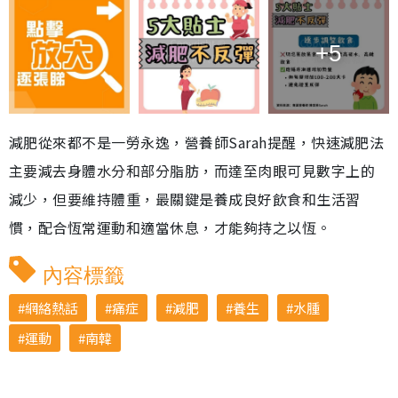
+5
減肥從來都不是一勞永逸，營養師Sarah提醒，快速減肥法
主要減去身體水分和部分脂肪，而達至肉眼可見數字上的
減少，但要維持體重，最關鍵是養成良好飲食和生活習
慣，配合恆常運動和適當休息，才能夠持之以恆。
內容標籤
網絡熱話
痛症
減肥
養生
水腫
運動
南韓