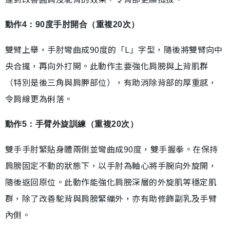
動作4：90度手肘開合（重複20次）
雙臂上舉，手肘彎曲成90度的「L」字型，隨後將雙臂向中
央合攏，再向外打開。此動作主要強化肩膀與上背肌群
（特別是後三角與肩胛部位），有助消除背部的厚重感，
令肩線更為俐落。
動作5：手臂外旋訓練（重複20次）
雙手手肘緊貼身體兩側並彎曲成90度，雙手握拳。在保持
肩膀固定不動的狀態下，以手肘為軸心將手腕向外旋開，
隨後返回原位。此動作能強化肩膀深層的外旋肌等穩定肌
群，除了改善駝背與肩膀緊繃外，亦有助修飾副乳及手臂
內側。