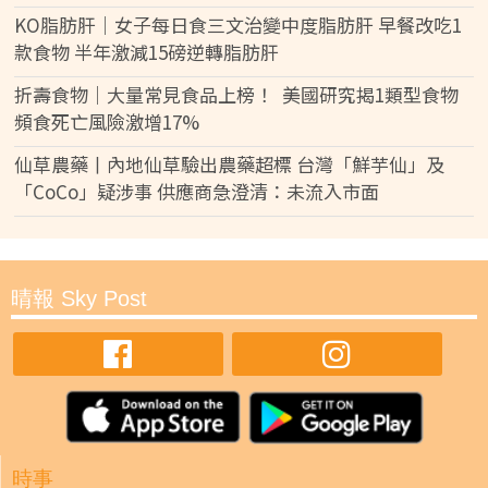
KO脂肪肝｜女子每日食三文治變中度脂肪肝 早餐改吃1
款食物 半年激減15磅逆轉脂肪肝
折壽食物｜大量常見食品上榜！ 美國研究揭1類型食物
頻食死亡風險激增17%
仙草農藥丨內地仙草驗出農藥超標 台灣「鮮芋仙」及
「CoCo」疑涉事 供應商急澄清：未流入市面
晴報 Sky Post
時事