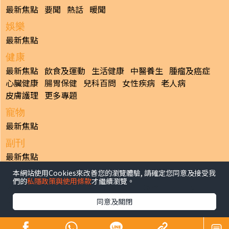
最新焦點
要聞
熱話
暖聞
娛樂
最新焦點
健康
最新焦點
飲食及運動
生活健康
中醫養生
腫瘤及癌症
心臟健康
腸胃保健
兒科百問
女性疾病
老人病
皮膚護理
更多專題
寵物
最新焦點
副刊
最新焦點
本網站使用Cookies來改善您的瀏覽體驗, 請確定您同意及接受我
日報
們的
私隱政策與使用條款
才繼續瀏覽。
揭頁版
港聞
財經/地產
中國/國際
娛樂
Healthy Life
生活副刊
親子/教育
體育
專題/人物
昔日晴報
同意及關閉
香港經濟日報版權所有©2026