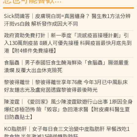
Sick問識答｜皮膚現白斑=真菌纏身？ 醫生教1方法分辨
汗斑vs白蝕 解析發作成因大不同
政府資助免費打針｜新一季度「流感疫苗接種計劃」引
入130萬劑疫苗 8類人可優先接種 科興疫苗最快月底先到
港【附4條件免費接種】
食腦蟲｜男子泰國狂食生醃海鮮染「食腦蟲」腸道嚴重
潰爛 反覆大出血休克險死
黎彼得離世｜黎彼得離世享年76歲 今年3月已中風臥床
好友鍾志光及盧宛茵透露黎彼得最後時光
陳浚霆｜《愛回家》風少陳浚霆歐遊行山出事 1原因全身
爆紅疹極恐怖 險「毀容」急回港求醫【附皮膚科醫生夏
日防蟲貼士】
KO脂肪肝｜女子每日食三文治變中度脂肪肝 早餐改吃1
款食物 半年激減15磅逆轉脂肪肝