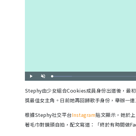
載
播
開
入
放
啟
完
音
畢
效
Stephy由少女組合Cookies成員身份出道
:
9
.
獎最佳女主角。日前她再回歸歌手身份，舉辦一連
5
6
%
根據Stephy社交平台
Instagram
貼文顯示，她於上
著毛巾對鏡頭自拍，配文寫道：「終於有時間做Fa