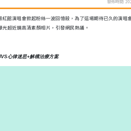
發佈時間: 202
今首場紅館演唱會掀起粉絲一波回憶殺，為了這場期待已久的演唱
時亦曝光超近鏡高清素顏相片，引發網民熱議。
率VS心律迷思+解構治療方案