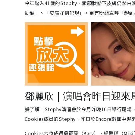
今年踏入41歲的Stephy，素顏狀態下皮膚仍
勁靚」、「皮膚好到犯規」，更有粉絲直呼「靚到
鄧麗欣｜演唱會昨日迎來尾
據了解，Stephy演唱會於今月昨晚16日舉行尾場
Cookies成員的Stephy，昨日於Encore環節
Cookies六位成員吳雨霏（Kary）、楊愛瑾（Miki