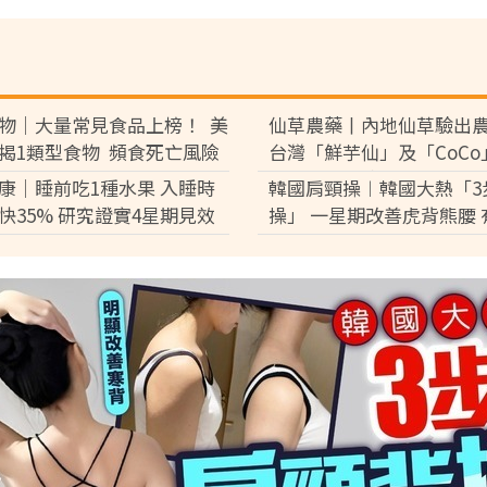
物｜大量常見食品上榜！ 美
仙草農藥丨內地仙草驗出
揭1類型食物 頻食死亡風險
台灣「鮮芋仙」及「CoCo
7%
供應商急澄清：未流入市
康｜睡前吃1種水果 入睡時
韓國肩頸操︱韓國大熱「3
快35% 研究證實4星期見效
操」 一星期改善虎背熊腰 
肩頸痛明顯改善寒背