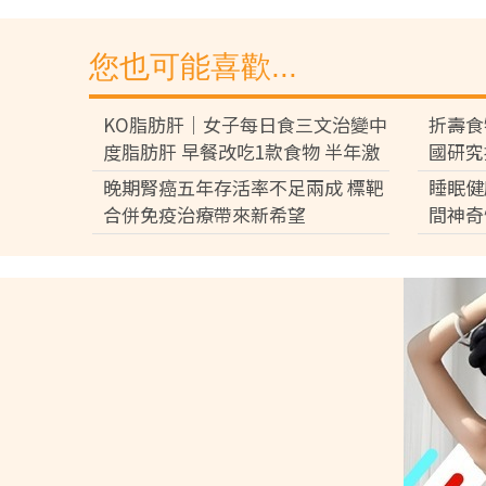
您也可能喜歡...
KO脂肪肝｜女子每日食三文治變中
折壽食
度脂肪肝 早餐改吃1款食物 半年激
國研究
減15磅逆轉脂肪肝
激增1
晚期腎癌五年存活率不足兩成 標靶
睡眠健
合併免疫治療帶來新希望
間神奇