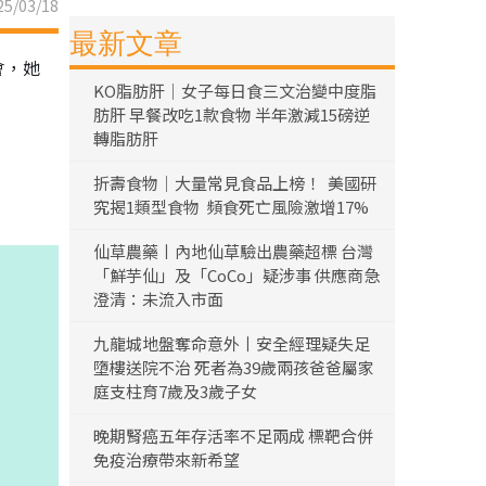
5/03/18
最新文章
會，她
KO脂肪肝｜女子每日食三文治變中度脂
肪肝 早餐改吃1款食物 半年激減15磅逆
轉脂肪肝
折壽食物｜大量常見食品上榜！ 美國研
究揭1類型食物 頻食死亡風險激增17%
仙草農藥丨內地仙草驗出農藥超標 台灣
「鮮芋仙」及「CoCo」疑涉事 供應商急
澄清：未流入市面
九龍城地盤奪命意外丨安全經理疑失足
墮樓送院不治 死者為39歲兩孩爸爸屬家
庭支柱育7歲及3歲子女
晚期腎癌五年存活率不足兩成 標靶合併
免疫治療帶來新希望