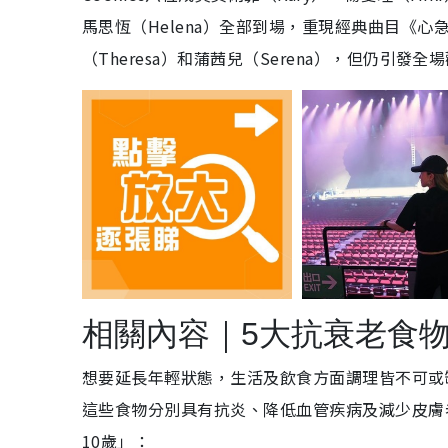
馬思恆（Helena）全部到場，重現經典曲目《心急人
（Theresa）和蒲茜兒（Serena），但仍引發
相關內容｜5大抗衰老食
想要延長年輕狀態，生活及飲食方面調理皆不可或缺，食
這些食物分別具有抗炎、降低血管疾病及減少皮膚
10歲」：