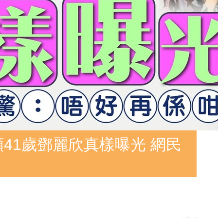
素顏41歲鄧麗欣真樣曝光 網民