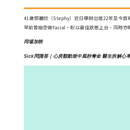
41歲鄧麗欣（Stephy）近日舉辦出道22年至
早前曾抽空做Facial，盼以最佳狀態上台，同
同場加映
Sick問識答｜心房顫動致中風秒奪命 醫生拆解心