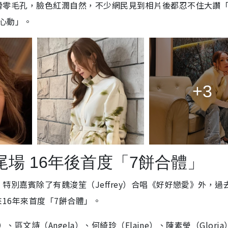
然白滑零毛孔，臉色紅潤自然，不少網民見到相片後都忍不住大讚
心動」。
+3
場 16年後首度「7餅合體」
，特別嘉賓除了有魏浚笙（Jeffrey）合唱《好好戀愛》外，過
中迎來16年來首度「7餅合體」。
）、區文詩（Angela）、何綺玲（Elaine）、陳素瑩（Glori