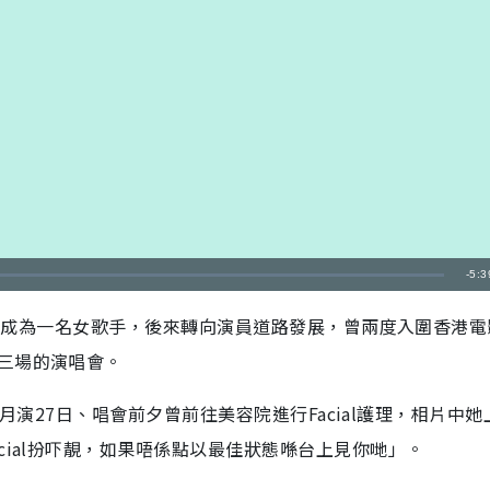
剩
-
5:3
餘
後，最初成為一名女歌手，後來轉向演員道路發展，曾兩度入圍香港
時
三場的演唱會。
間
月演27日、唱會前夕曾前往美容院進行Facial護理，相片中她
cial扮吓靚，如果唔係點以最佳狀態喺台上見你哋」。