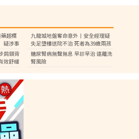
農藥超標
九龍城地盤奪命意外丨安全經理疑
」疑涉事
失足墮樓送院不治 死者為39歲兩孩
面
爸爸屬家庭支柱育7歲及3歲子女
步肩頸背
糖尿腎病無聲無息 早診早治 遠離洗
有效舒緩
腎風險