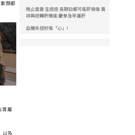
「素顏都
唔止面黃 生痘痘 長期攰都可能肝損傷 黃
祥興逆轉肝機能 慶幸及早護肝
血糖失控好傷「心」!
去曾屬
a）以及