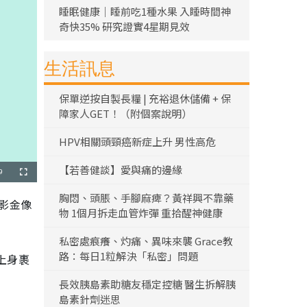
睡眠健康｜睡前吃1種水果 入睡時間神
奇快35% 研究證實4星期見效
生活訊息
保單逆按自製長糧 | 充裕退休儲備 + 保
障家人GET！（附個案說明）
HPV相關頭頸癌新症上升 男性高危
【若善健談】愛與痛的邊緣
9
全
螢
幕
胸悶、頭脹、手腳麻痺？黃祥興不靠藥
電影金像
物 1個月拆走血管炸彈 重拾醒神健康
私密處痕癢、灼痛、異味來襲 Grace教
路：每日1粒解決「私密」問題
上身裹
長效胰島素助糖友穩定控糖 醫生拆解胰
島素針劑迷思