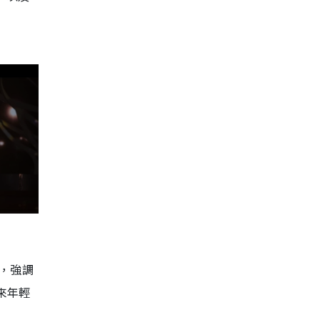
品，強調
來年輕