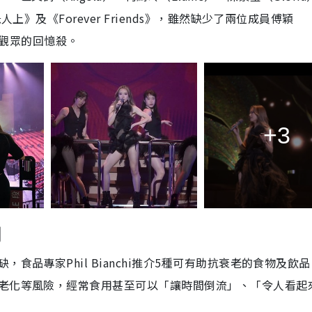
上》及《Forever Friends》，雖然缺少了兩位成員傅穎
全場觀眾的回憶殺。
+3
物
品專家Phil Bianchi推介5種可有助抗衰老的食物及飲
老化等風險，經常食用甚至可以「讓時間倒流」、「令人看起