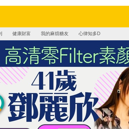
刊
健康財富
我的麻煩糖友
心律知多D