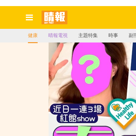
健康
晴報電視
主題特集
時事
副