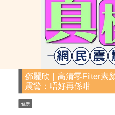
鄧麗欣｜高清零Filter
震驚：唔好再係咁
健康