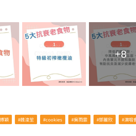
+8
傅穎
魏浚笙
cookies
吳雨霏
鄧麗欣
演唱