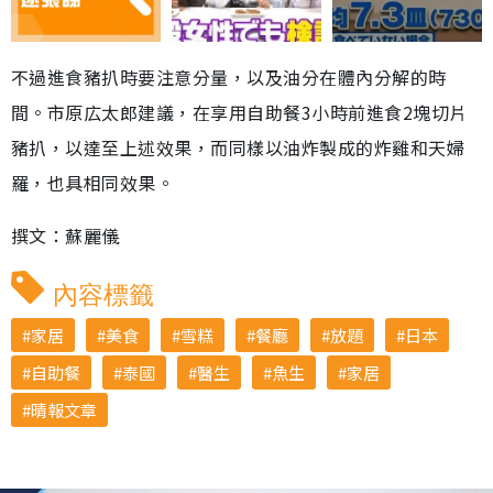
不過進食豬扒時要注意分量，以及油分在體內分解的時
間。市原広太郎建議，在享用自助餐3小時前進食2塊切片
豬扒，以達至上述效果，而同樣以油炸製成的炸雞和天婦
羅，也具相同效果。
撰文：蘇麗儀
內容標籤
家居
美食
雪糕
餐廳
放題
日本
自助餐
泰國
醫生
魚生
家居
晴報文章