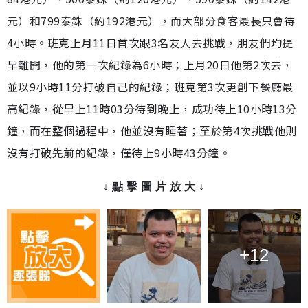
元）和799泰銖（約192港元），而大部分食客最長只會待
4小時。班克上月11日首次跟3名友人去挑戰，朋友們均提
早離開，他的第一次紀錄為6小時；上月20日他第2次去，
並以9小時11分打破自己的紀錄；班克第3次更創下餐廳最
高紀錄，從早上11時03分待到晚上，成功待上10小時13分
鐘，而在整個過程中，他並沒有睡著；至於第4次挑戰他則
沒有打破先前的紀錄，僅待上9小時43分鐘。
↓ 點 擊 圖 片 放 大 ↓
+12