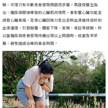
徵，可惜只有半數患者發現問題而求醫。馬焌傑醫生指
出，糖尿病間接導致的心臟肌肉壞死，會影響心臟功能並
誘發心臟衰竭，至使心臟因無力泵出足夠血液維持良好的
血液循環，引發腳腫、體能下降、氣喘、易攰等病徵，所
以當糖尿病患者發現持續出現以上問題時，就要及早求
醫，避免錯過治療的黃金時間。