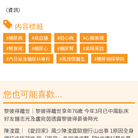
（資訊）
內容標籤
糖尿病
高血糖
冠心病
心臟衰竭
腎衰竭
糖尿心
糖尿腎
氣喘易攰
內分泌及糖尿科專科
馬焌傑醫生
糖尿偵探學院
您也可能喜歡...
黎彼得離世｜黎彼得離世享年76歲 今年3月已中風臥床
好友鍾志光及盧宛茵透露黎彼得最後時光
陳浚霆｜《愛回家》風少陳浚霆歐遊行山出事 1原因全身