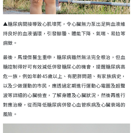
▲糖尿病間接導致心肌壞死，令心臟無力泵出足夠血液維
持良好的血液循環，引發腳腫、體能下降、氣喘、易攰等
病徵。
最後，馬焌傑醫生重申，糖尿病雖然無法完全根治，但血
糖控制得好可有效減低併發糖尿心的機會，提醒糖尿病高
危一族，例如年齡45歲以上、有肥胖問題、有家族病史，
以及少做運動的市民，應透過定期進行運動心電圖及超聲
波等詳細的心臟檢查，了解身體及心臟狀況，然後再進行
對應治療，從而降低糖尿病併發心血管疾病及心臟衰竭的
風險。