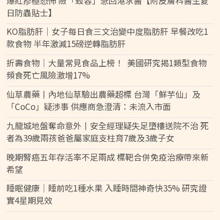
爆紅疹極恐怖 險「毀容」急回港求醫【附皮膚科醫生夏
日防蟲貼士】
KO脂肪肝｜女子每日食三文治變中度脂肪肝 早餐改吃1
款食物 半年激減15磅逆轉脂肪肝
折壽食物｜大量常見食品上榜！ 美國研究揭1類型食物
頻食死亡風險激增17%
仙草農藥丨內地仙草驗出農藥超標 台灣「鮮芋仙」及
「CoCo」疑涉事 供應商急澄清：未流入市面
九龍城地盤奪命意外丨安全經理疑失足墮樓送院不治 死
者為39歲兩孩爸爸屬家庭支柱育7歲及3歲子女
晚期腎癌五年存活率不足兩成 標靶合併免疫治療帶來新
希望
睡眠健康｜睡前吃1種水果 入睡時間神奇快35% 研究證
實4星期見效