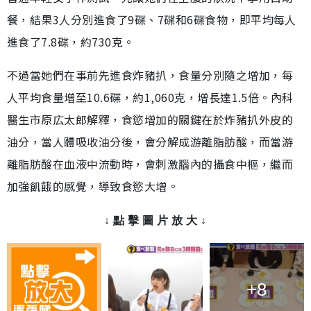
餐，結果3人分別進食了9碟、7碟和6碟食物，即平均每人
進食了7.8碟，約730克。
不過當她們在事前先進食炸豬扒，食量分別隨之增加，每
人平均食量增至10.6碟，約1,060克，增長達1.5倍。內科
醫生市原広太郎解釋，食慾增加的關鍵在於炸豬扒外皮的
油分，當人體吸收油分後，會分解成游離脂肪酸，而當游
離脂肪酸在血液中流動時，會刺激腦內的攝食中樞，繼而
加強飢餓的感覺，導致食慾大增。
↓ 點 擊 圖 片 放 大 ↓
+8