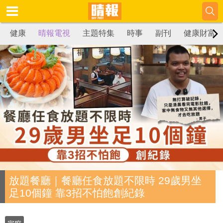
健康
晴報電視
主題特集
時事
副刊
健康財富
放題餐廳｜餐廳任食放題不限時 29歲男坐
足10個鐘 靠3招不怕飽創紀錄