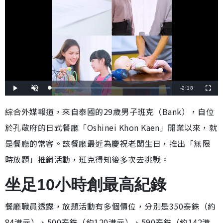
剩
-
2:18
載
播
開
全
入
放
啟
螢
完
音
幕
餘
畢
效
綜合外媒報道，來自泰國的29歲男子班克（Bank），自位
:
2
時
3
於孔敬府的日式餐廳「Oshinei Khon Kaen」開業以來，就
.
4
間
8
%
是餐廳的常客。該餐廳最近為慶祝老闆生日，推出「無限
時放題」推銷活動，班克得知後多次去挑戰。
坐足10小時創最高紀錄
餐廳職員透露，放題活動有多個價位，分別是350泰銖（約
84港元）、500泰銖（約120港元）、590泰銖（約142港