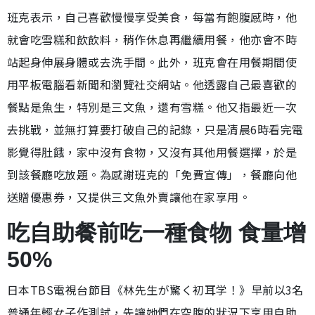
班克表示，自己喜歡慢慢享受美食，每當有飽腹感時，他
就會吃雪糕和飲飲料，稍作休息再繼續用餐，他亦會不時
站起身伸展身體或去洗手間。此外，班克會在用餐期間使
用平板電腦看新聞和瀏覽社交網站。他透露自己最喜歡的
餐點是魚生，特別是三文魚，還有雪糕。他又指最近一次
去挑戰，並無打算要打破自己的記錄，只是清晨6時看完電
影覺得肚餓，家中沒有食物，又沒有其他用餐選擇，於是
到該餐廳吃放題。為感謝班克的「免費宣傳」，餐廳向他
送贈優惠券，又提供三文魚外賣讓他在家享用。
吃自助餐前吃一種食物 食量增
50%
日本TBS電視台節目《林先生が驚く初耳学！》早前以3名
普通年輕女子作測試，先讓她們在空腹的狀況下享用自助