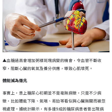
▲血糖過高會增加粥樣斑塊病變的機會，令血管不斷收
窄，阻斷心臟的氧氣及養分供應，導致心肌壞死。
體能減為徵兆
事實上，患上糖尿心初期並不是毫無病徵，只是不少病
徵，比如體能下降、氣喘、易攰等看似與心臟無關而被忽
視處理。據統計顯示，有多達9成的糖尿病患者曾出現病