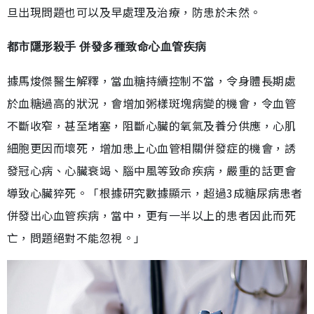
旦出現問題也可以及早處理及治療，防患於未然。
都市隱形殺手 併發多種致命心血管疾病
據馬焌傑醫生解釋，當血糖持續控制不當，令身體長期處
於血糖過高的狀況，會增加粥樣斑塊病變的機會，令血管
不斷收窄，甚至堵塞，阻斷心臟的氧氣及養分供應，心肌
細胞更因而壞死，增加患上心血管相關併發症的機會，誘
發冠心病、心臟衰竭、腦中風等致命疾病，嚴重的話更會
導致心臟猝死。「根據研究數據顯示，超過3成糖尿病患者
併發出心血管疾病，當中，更有一半以上的患者因此而死
亡，問題絕對不能忽視。」