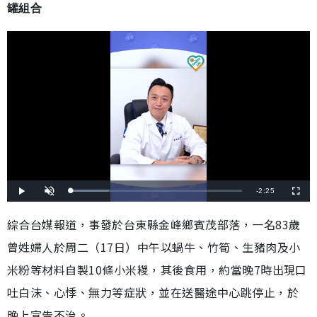
罐組合
剩
-
2:25
載
播
開
全
入
放
啟
螢
完
音
幕
餘
畢
效
綜合台媒報道，事發於台東縣金峰鄉賓茂部落，一名83歲
:
2
時
2
曾姓婦人於周二（17日）中午以蝸牛、竹筍、生豬肉及小
.
3
間
4
%
米粉等材料自製10條小米糉，其後食用，約當晚7時出現口
吐白沫、心悸、無力等症狀，並在送醫途中心跳停止，於
晚上宣告不治。