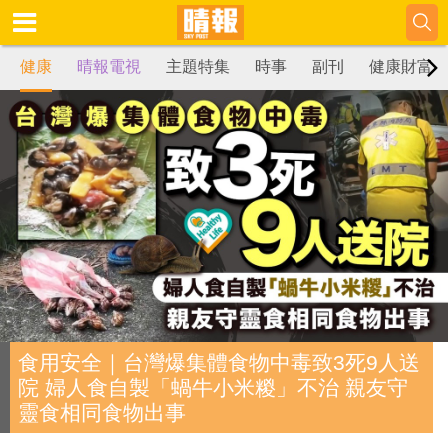
健康
晴報電視
主題特集
時事
副刊
健康財富
食用安全｜台灣爆集體食物中毒致3死9人送
院 婦人食自製「蝸牛小米糉」不治 親友守
靈食相同食物出事