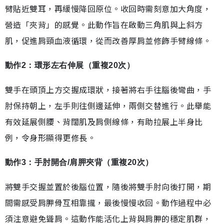
臂貼近雙耳，再緩慢降回原位。收回時需刻意加大角度，
營造「夾背」的感覺。此動作旨在啟動三角肌與上斜方
肌，促進肩頸血液循環，從而改善厚肩並修飾手臂線條。
動作2：環形左右伸展（重複20次）
雙手在頭頂上方交握成環狀，接著將右手往腦後彎曲，手
肘保持朝上，左手則往側邊延伸，兩側交替進行。此舉能
有效延展側腰、背闊肌及肩側線條，有助拉展上半身比
例，令身形顯得更修長。
動作3：手肘開合/肩胛夾背（重複20次）
將雙手交握並置於後腦位置，隨後將雙手肘向後打開，期
間需感受肩胛骨互相靠攏，最後慢慢收回。動作過程中必
須注意避免聳肩。這動作能活化上背與肩胛的穩定肌群，