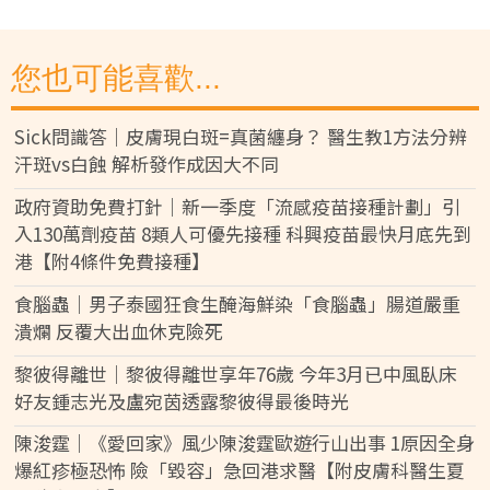
您也可能喜歡...
Sick問識答｜皮膚現白斑=真菌纏身？ 醫生教1方法分辨
汗斑vs白蝕 解析發作成因大不同
政府資助免費打針｜新一季度「流感疫苗接種計劃」引
入130萬劑疫苗 8類人可優先接種 科興疫苗最快月底先到
港【附4條件免費接種】
食腦蟲｜男子泰國狂食生醃海鮮染「食腦蟲」腸道嚴重
潰爛 反覆大出血休克險死
黎彼得離世｜黎彼得離世享年76歲 今年3月已中風臥床
好友鍾志光及盧宛茵透露黎彼得最後時光
陳浚霆｜《愛回家》風少陳浚霆歐遊行山出事 1原因全身
爆紅疹極恐怖 險「毀容」急回港求醫【附皮膚科醫生夏