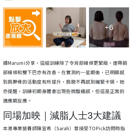
+6
據Marumi分享，這組訓練除了令背部線條更緊緻，連帶臉
部線條和雙下巴亦有改善。在實測約一星期後，已明顯感
到肩胛骨的活動度有所提升，肩膀不再感到繃緊卡頓。她
亦提醒，訓練初期身體會出現些微酸痛感，但這是正常的
適應期反應。
同場加映｜減脂人士3大建議
本港專業營養師陳宣希（Sarah）曾接受TOPick訪問時指