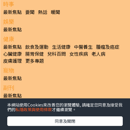
時事
最新焦點
要聞
熱話
暖聞
娛樂
最新焦點
健康
最新焦點
飲食及運動
生活健康
中醫養生
腫瘤及癌症
心臟健康
腸胃保健
兒科百問
女性疾病
老人病
皮膚護理
更多專題
寵物
最新焦點
副刊
最新焦點
本網站使用Cookies來改善您的瀏覽體驗, 請確定您同意及接受我
日報
們的
私隱政策與使用條款
才繼續瀏覽。
揭頁版
港聞
財經/地產
中國/國際
娛樂
Healthy Life
生活副刊
親子/教育
體育
專題/人物
昔日晴報
同意及關閉