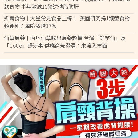
款食物 半年激減15磅逆轉脂肪肝
折壽食物｜大量常見食品上榜！ 美國研究揭1類型食物
頻食死亡風險激增17%
仙草農藥丨內地仙草驗出農藥超標 台灣「鮮芋仙」及
「CoCo」疑涉事 供應商急澄清：未流入市面