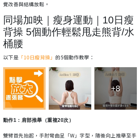
覺改善與結構放鬆。
同場加映｜瘦身運動｜10日瘦
背操 5個動作輕鬆甩走熊背/水
桶腰
以下是
「10日瘦背操」
的5個動作教學：
+8
動作1：肩部推舉（重複20次）
雙臂首先抬起，手肘彎曲呈「W」字型，隨後向上推舉至手