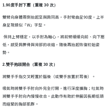
1.90度手肘下壓（重複 30 次）
雙臂向身體兩側抬起至與肩同高，手肘彎曲呈90度，上半
身呈現類似「W」字型。
保持上臂穩定，以手肘為軸心，將前臂緩緩向前、向下壓
低，感受肩胛骨與背部的收縮，隨後再抬起恢復初始姿
勢。
2.雙手抱頭開合（重複 30 次）
將雙手手指交叉輕置於腦後（或雙手放置於耳後）。
吸氣時將雙手手肘向外完全打開，進行深度擴胸；吐氣時
將雙手手肘向內慢慢收合。此動作有助於伸展因長期低頭
而縮緊的胸部肌群。