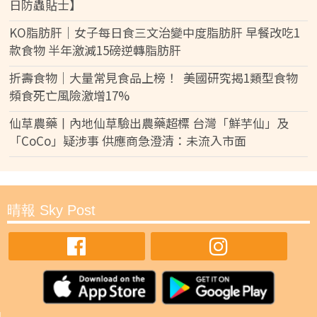
日防蟲貼士】
KO脂肪肝｜女子每日食三文治變中度脂肪肝 早餐改吃1
款食物 半年激減15磅逆轉脂肪肝
折壽食物｜大量常見食品上榜！ 美國研究揭1類型食物
頻食死亡風險激增17%
仙草農藥丨內地仙草驗出農藥超標 台灣「鮮芋仙」及
「CoCo」疑涉事 供應商急澄清：未流入市面
晴報 Sky Post