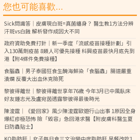
您也可能喜歡...
Sick問識答｜皮膚現白斑=真菌纏身？ 醫生教1方法分辨
汗斑vs白蝕 解析發作成因大不同
政府資助免費打針｜新一季度「流感疫苗接種計劃」引
入130萬劑疫苗 8類人可優先接種 科興疫苗最快月底先到
港【附4條件免費接種】
食腦蟲｜男子泰國狂食生醃海鮮染「食腦蟲」腸道嚴重
潰爛 反覆大出血休克險死
黎彼得離世｜黎彼得離世享年76歲 今年3月已中風臥床
好友鍾志光及盧宛茵透露黎彼得最後時光
陳浚霆｜《愛回家》風少陳浚霆歐遊行山出事 1原因全身
爆紅疹極恐怖 險「毀容」急回港求醫【附皮膚科醫生夏
日防蟲貼士】
KO脂肪肝｜女子每日食三文治變中度脂肪肝 早餐改吃1