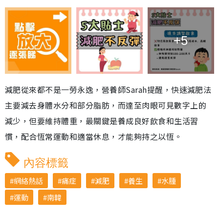
+5
減肥從來都不是一勞永逸，營養師Sarah提醒，快速減肥法
主要減去身體水分和部分脂肪，而達至肉眼可見數字上的
減少，但要維持體重，最關鍵是養成良好飲食和生活習
慣，配合恆常運動和適當休息，才能夠持之以恆。
內容標籤
網絡熱話
痛症
減肥
養生
水腫
運動
南韓