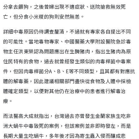
分拿去餵狗，之後曾婦出現不適症狀、送院搶救無效死
亡，但分食小米糉的狗則安然無恙。
詳細中毒原因仍待調查釐清，不過就有專家各自提出不同
的可能性。當地毒物專家、中國醫藥大學附設醫院急診毒
物主任洪東榮認為問題應出在生醃豬肉，指出生豬肉為原
住民特有的食物，過去就曾經發生類似的肉毒桿菌中毒案
件，但因肉毒桿菌分A、B、E等不同類型，且其都有對應抗
體的解毒藥，因此建議相關部門盡快從食物及人體中採檢
體確定類型，以便對其他仍在治療中的患者進行解毒治
療。
而法醫高大成就指出，台灣過去亦曾發生金蘭家族生吃非
洲大蝸牛中毒致死的案例，但該案例並非即時發左，而是
長期大量生吃蝸牛，多年後才因為寄生蟲入侵而釀成悲