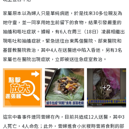
家屬原本以為婦人只是單純病逝，於是找來30多位親友為
她守靈，並一同享用她生前留下的食物，結果引發嚴重的
抽搐和嘔吐症狀。據報，有6人在周三（18日）凌晨相繼出
現嘔吐和抽搐症狀，緊急送往台東馬偕醫院、部東醫院和
基督教醫院救治，其中4人在送醫途中陷入昏迷，另有3名
家屬也在醫院出現症狀，立即被送往急症室救治。
+2
這宗中毒事件連同曾婦在內，目前共造成12人送醫，其中3
人死亡，4人命危；此外，曾婦進食小米糉時曾將食剩的部