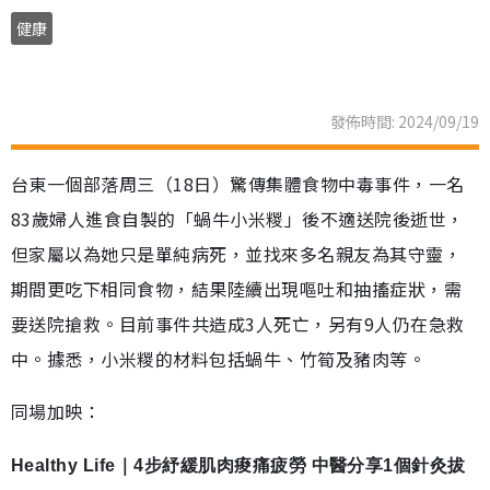
健康
發佈時間: 2024/09/19
台東一個部落周三（18日）驚傳集體食物中毒事件，一名
83歲婦人進食自製的「蝸牛小米糉」後不適送院後逝世，
但家屬以為她只是單純病死，並找來多名親友為其守靈，
期間更吃下相同食物，結果陸續出現嘔吐和抽搐症狀，需
要送院搶救。目前事件共造成3人死亡，另有9人仍在急救
中。據悉，小米糉的材料包括蝸牛、竹筍及豬肉等。
同場加映：
Healthy Life｜4步紓緩肌肉痠痛疲勞 中醫分享1個針灸拔