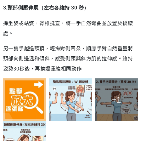
3.頸部側壓伸展（左右各維持 30 秒）
採坐姿或站姿，脊椎挺直，將一手自然彎曲並放置於後腰
處。
另一隻手越過頭頂，輕撫對側耳朵，順應手臂自然重量將
頭部向側邊溫和傾斜，感受側頸與斜方肌的拉伸感。維持
姿勢30秒後，再換邊重複相同動作。
+1