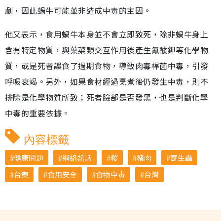
劇，因此蝸牛可能並非造成中毒的主因。
他又表示，食用蝸牛本身並不會立即致死，除非蝸牛身上
含有特定物質，與葉菜類交互作用後產生氰酸鉀等化學物
質，或是死者誤食了過期食物，導致肉毒桿菌中毒，引發
呼吸衰竭。另外，如果食材經過烹煮後仍發生中毒，則不
排除是化學物質所致；死者臉部是否發黑，也是判斷化學
中毒的重要依據。
內容標籤
健康問題
網絡熱話
糉
豬肉
寄生蟲
台東
食用安全
食物中毒
台灣