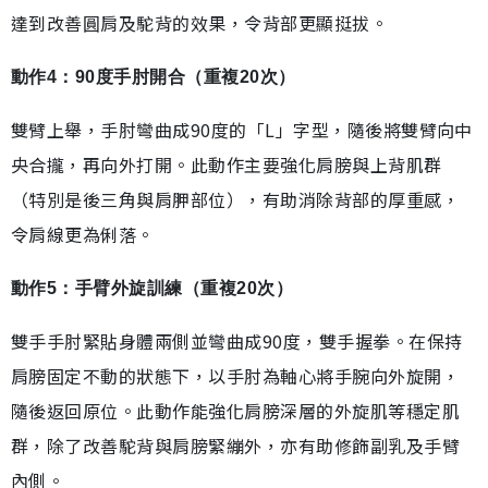
達到改善圓肩及駝背的效果，令背部更顯挺拔。
動作4：90度手肘開合（重複20次）
雙臂上舉，手肘彎曲成90度的「L」字型，隨後將雙臂向中
央合攏，再向外打開。此動作主要強化肩膀與上背肌群
（特別是後三角與肩胛部位），有助消除背部的厚重感，
令肩線更為俐落。
動作5：手臂外旋訓練（重複20次）
雙手手肘緊貼身體兩側並彎曲成90度，雙手握拳。在保持
肩膀固定不動的狀態下，以手肘為軸心將手腕向外旋開，
隨後返回原位。此動作能強化肩膀深層的外旋肌等穩定肌
群，除了改善駝背與肩膀緊繃外，亦有助修飾副乳及手臂
內側。