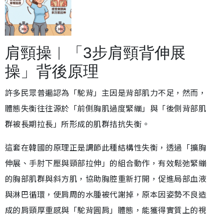
肩頸操︱「3步肩頸背伸展
操」背後原理
許多民眾普遍認為「駝背」主因是背部肌力不足，然而，
體態失衡往往源於「前側胸肌過度緊繃」與「後側背部肌
群被長期拉長」所形成的肌群拮抗失衡。
這套在韓國的原理正是調節此種結構性失衡，透過「擴胸
伸展、手肘下壓與頸部拉伸」的組合動作，有效鬆弛緊繃
的胸部肌群與斜方肌，協助胸腔重新打開，促進局部血液
與淋巴循環，使肩周的水腫被代謝掉，原本因姿勢不良造
成的肩頸厚重感與「駝背圓肩」體態，能獲得實質上的視