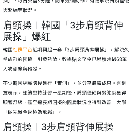
操」，每日只需3分鐘，簡單幾個動作，有效解決肩頸僵硬
與緊繃等狀況。
肩頸操︱韓國「3步肩頸背伸
展操」爆紅
韓國
社群平台
近期興起一套「3步肩頸背伸展操」，解決久
坐族群的困擾，引發熱論，教學貼文至今已累積超過68萬
人次瀏覽與轉發。
不少韓國網民隨後進行「實測」，並分享體驗成果。有網
友表示，連續堅持練習一星期後，肩頸僵硬與緊繃感獲得
顯著舒緩，甚至連長期困擾的圓肩狀況也得到改善，大讚
「做完後全身極為放鬆」。
肩頸操︱3步肩頸背伸展操