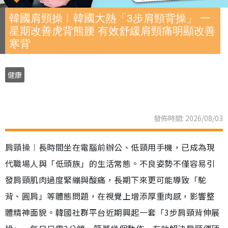
韓國肩頸操︱韓國大熱「3步肩頸背操」 一
星期改善虎背熊腰 有效舒緩肩頸痛明顯改善
寒背
健康
發佈時間: 2026/08/03
肩頸操︱長時間坐在電腦前辦公、低頸用手機，已成為現
代職場人與「低頭族」的生活常態。不良姿勢不僅容易引
發肩頸肌肉過度緊繃與酸痛，長期下來更可能導致「駝
背、圓肩」等體態問題，在視覺上增添厚重肉感，影響整
體精神面貌。韓國社群平台近期興起一套「3步肩頸背伸展