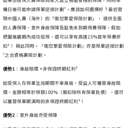
如果想投保人壽保險為家人建立長遠安穩的保障，同時準
備日後可能申請保單逆按計劃¹，應該如何選擇好？最近發
現中國人壽（海外）的「衛您摯愛保險計劃」， 提供全面
的人壽保障、意外身故保障及豁免未到期保費保障，假如
把握推廣期內成功投保，還可以享有高達15%首年保費折
扣²！ 與此同時，「衛您摯愛保險計劃」亦是保單逆按計劃
¹之合資格壽險計劃。
：身故賠償 +非保證終期紅利³
優勢1
如受保人在保單生效期間不幸身故，受益人可獲發身故賠
償，金額相等於保額100%（需扣除所有保單負債），還可
以獲發保單期滿時的非保證終期紅利³！
：意外身故亦受保障
優勢2