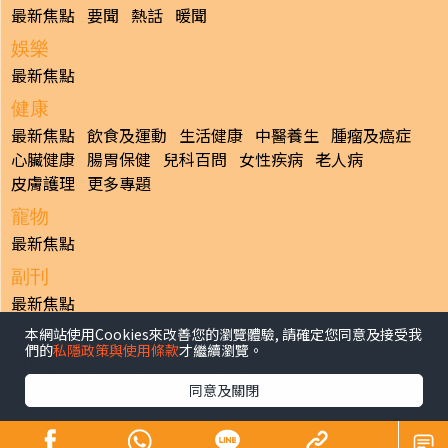
最新焦點
要聞
熱話
暖聞
娛樂
最新焦點
健康
最新焦點
飲食及運動
生活健康
中醫養生
腫瘤及癌症
心臟健康
腸胃保健
兒科百問
女性疾病
老人病
皮膚護理
更多專題
寵物
最新焦點
副刊
最新焦點
本網站使用Cookies來改善您的瀏覽體驗, 請確定您同意及接受我
日報
們的
私隱政策與使用條款
才繼續瀏覽。
揭頁版
港聞
財經/地產
中國/國際
娛樂
Healthy Life
生活副刊
親子/教育
體育
專題/人物
昔日晴報
同意及關閉
香港經濟日報版權所有©2026