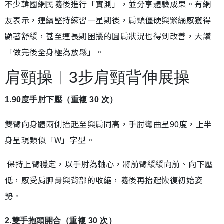
不少韓國網民隨後進行「實測」，並分享體驗成果。有網
友表示，連續堅持練習一星期後，肩頸僵硬與緊繃感獲得
顯著舒緩，甚至連長期困擾的圓肩狀況也得到改善，大讚
「做完後全身極為放鬆」。
肩頸操︱3步肩頸背伸展操
1.90度手肘下壓（重複 30 次）
雙臂向身體兩側抬起至與肩同高，手肘彎曲呈90度，上半
身呈現類似「W」字型。
保持上臂穩定，以手肘為軸心，將前臂緩緩向前、向下壓
低，感受肩胛骨與背部的收縮，隨後再抬起恢復初始姿
勢。
2.雙手抱頭開合（重複 30 次）