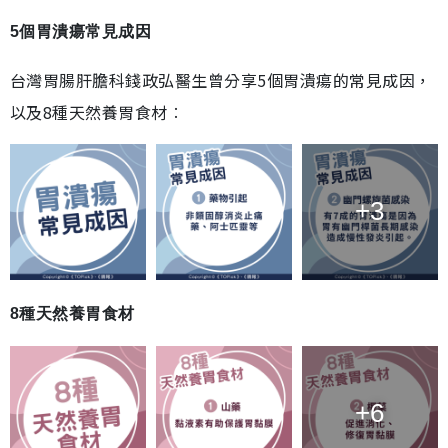
5個胃潰瘍常見成因
台灣胃腸肝膽科錢政弘醫生曾分享5個胃潰瘍的常見成因，
以及8種天然養胃食材︰
+3
8種天然養胃食材
+6