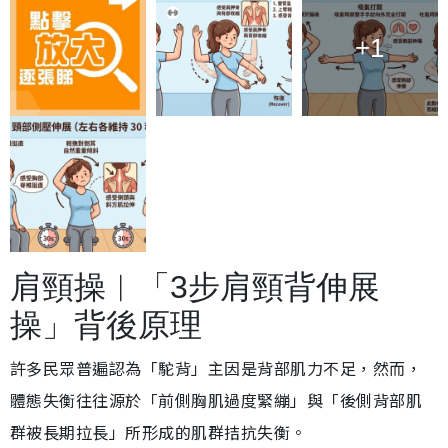
+1
肩頸操︱「3步肩頸背伸展
操」背後原理
許多民眾普遍認為「駝背」主因是背部肌力不足，然而，
體態失衡往往源於「前側胸肌過度緊繃」與「後側背部肌
群被長期拉長」所形成的肌群拮抗失衡。