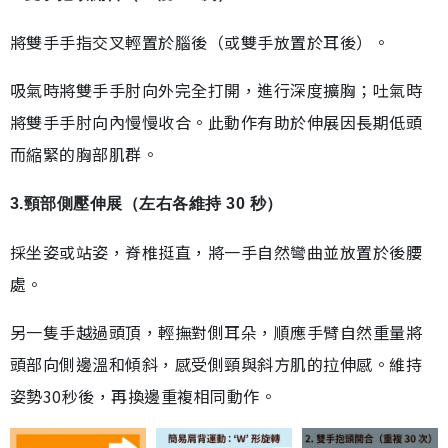
將雙手手指交叉輕置於腦後（或雙手放置於耳後）。
吸氣時將雙手手肘向外完全打開，進行深度擴胸；吐氣時
將雙手手肘向內慢慢收合。此動作有助於伸展因長期低頭
而縮緊的胸部肌群。
3.頸部側壓伸展（左右各維持 30 秒）
採坐姿或站姿，脊椎挺直，將一手自然彎曲並放置於後腰
處。
另一隻手越過頭頂，輕撫對側耳朵，順應手臂自然重量將
頭部向側邊溫和傾斜，感受側頸與斜方肌的拉伸感。維持
姿勢30秒後，再換邊重複相同動作。