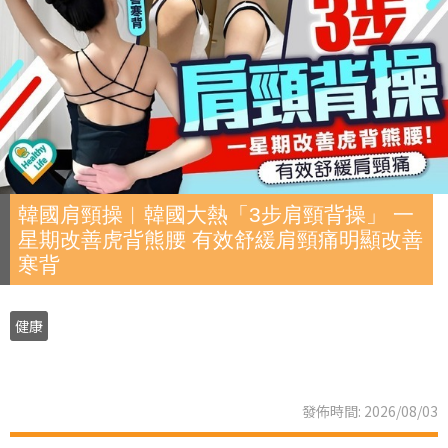
韓國肩頸操︱韓國大熱「3步肩頸背操」 一
星期改善虎背熊腰 有效舒緩肩頸痛明顯改善
寒背
健康
發佈時間: 2026/08/03