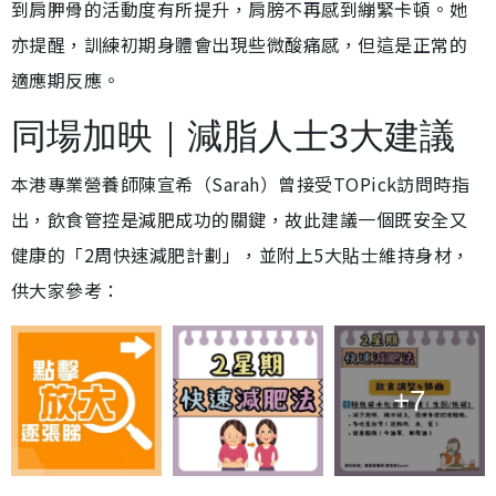
到肩胛骨的活動度有所提升，肩膀不再感到繃緊卡頓。她
亦提醒，訓練初期身體會出現些微酸痛感，但這是正常的
適應期反應。
同場加映｜減脂人士3大建議
本港專業營養師陳宣希（Sarah）曾接受TOPick訪問時指
出，飲食管控是減肥成功的關鍵，故此建議一個既安全又
健康的「2周快速減肥計劃」，並附上5大貼士維持身材，
供大家參考：
+7