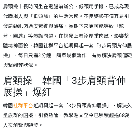
肩頸操︱長時間坐在電腦前辦公、低頸用手機，已成為現
代職場人與「低頭族」的生活常態。不良姿勢不僅容易引
發肩頸肌肉過度緊繃與酸痛，長期下來更可能導致「駝
背、圓肩」等體態問題，在視覺上增添厚重肉感，影響整
體精神面貌。韓國社群平台近期興起一套「3步肩頸背伸展
操」，每日只需3分鐘，簡單幾個動作，有效解決肩頸僵硬
與緊繃等狀況。
肩頸操︱韓國「3步肩頸背伸
展操」爆紅
韓國
社群平台
近期興起一套「3步肩頸背伸展操」，解決久
坐族群的困擾，引發熱論，教學貼文至今已累積超過68萬
人次瀏覽與轉發。