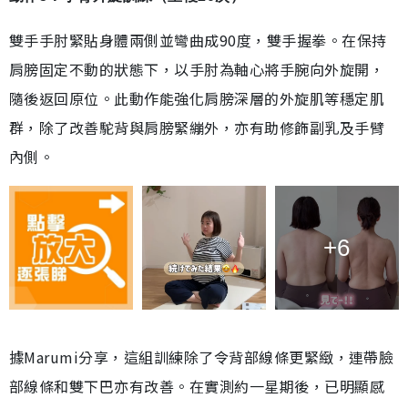
雙手手肘緊貼身體兩側並彎曲成90度，雙手握拳。在保持
肩膀固定不動的狀態下，以手肘為軸心將手腕向外旋開，
隨後返回原位。此動作能強化肩膀深層的外旋肌等穩定肌
群，除了改善駝背與肩膀緊繃外，亦有助修飾副乳及手臂
內側。
+6
據Marumi分享，這組訓練除了令背部線條更緊緻，連帶臉
部線條和雙下巴亦有改善。在實測約一星期後，已明顯感