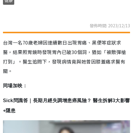
健康
發佈時間: 2023/12/13
台灣一名70歲老婦因連續數日出現胃痛、黑便等症狀求
醫，結果照胃鏡時發現胃內已破30個洞，猶如「被散彈槍
打到」。醫生追問下，發現病情竟與她曾因膝蓋痛求醫有
關。
同場加映：
Sick問識答｜長期月經失調增患癌風險？ 醫生拆解3大影響
+隱患