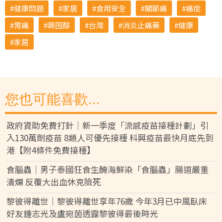
健康問題
家居
食用安全
關節痛
痛症
胃痛
類固醇
台灣
消炎止痛藥
健康
家居
您也可能喜歡...
政府資助免費打針｜新一季度「流感疫苗接種計劃」引
入130萬劑疫苗 8類人可優先接種 科興疫苗最快月底先到
港【附4條件免費接種】
食腦蟲｜男子泰國狂食生醃海鮮染「食腦蟲」腸道嚴重
潰爛 反覆大出血休克險死
黎彼得離世｜黎彼得離世享年76歲 今年3月已中風臥床
好友鍾志光及盧宛茵透露黎彼得最後時光