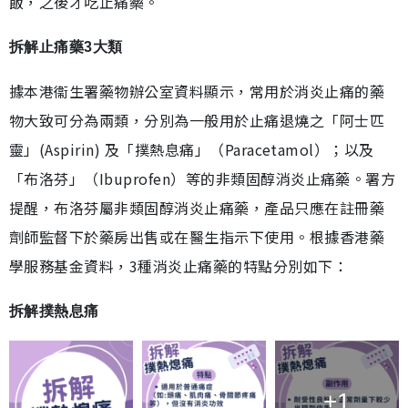
飯，之後才吃止痛藥。
拆解止痛藥3大類
據本港衞生署藥物辦公室資料顯示，常用於消炎止痛的藥
物大致可分為兩類，分別為一般用於止痛退燒之「阿士匹
靈」(Aspirin) 及「撲熱息痛」（Paracetamol）；以及
「布洛芬」（Ibuprofen）等的非類固醇消炎止痛藥。署方
提醒，布洛芬屬非類固醇消炎止痛藥，產品只應在註冊藥
劑師監督下於藥房出售或在醫生指示下使用。根據香港藥
學服務基金資料，3種消炎止痛藥的特點分別如下：
拆解撲熱息痛
+1