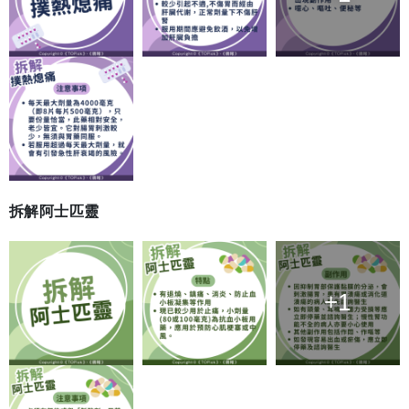
拆解阿士匹靈
+1