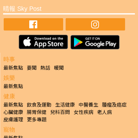
晴報 Sky Post
時事
最新焦點
要聞
熱話
暖聞
娛樂
最新焦點
健康
最新焦點
飲食及運動
生活健康
中醫養生
腫瘤及癌症
心臟健康
腸胃保健
兒科百問
女性疾病
老人病
皮膚護理
更多專題
寵物
最新焦點