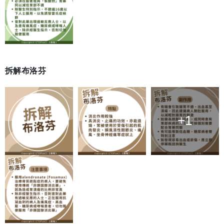
拆解布洛芬
+1