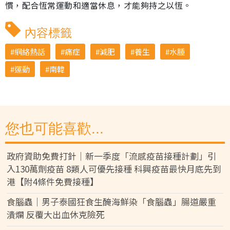
慣，配合恆常運動和適當休息，才能夠持之以恆。
內容標籤
網絡熱話
痛症
減肥
養生
水腫
運動
南韓
您也可能喜歡...
政府資助免費打針｜新一季度「流感疫苗接種計劃」引
入130萬劑疫苗 8類人可優先接種 科興疫苗最快月底先到
港【附4條件免費接種】
食腦蟲｜男子泰國狂食生醃海鮮染「食腦蟲」腸道嚴重
潰爛 反覆大出血休克險死