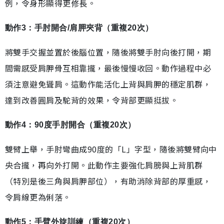
例，令身形顯得更修長。
動作3：手肘開合/肩胛夾背（重複20次）
將雙手交握並置於後腦位置，隨後將雙手肘向後打開，期
間需感受肩胛骨互相靠攏，最後慢慢收回。動作過程中必
須注意避免聳肩。這動作能活化上背與肩胛的穩定肌群，
達到改善圓肩及駝背的效果，令背部更顯挺拔。
動作4：90度手肘開合（重複20次）
雙臂上舉，手肘彎曲成90度的「L」字型，隨後將雙臂向中
央合攏，再向外打開。此動作主要強化肩膀與上背肌群
（特別是後三角與肩胛部位），有助消除背部的厚重感，
令肩線更為俐落。
動作5：手臂外旋訓練（重複20次）