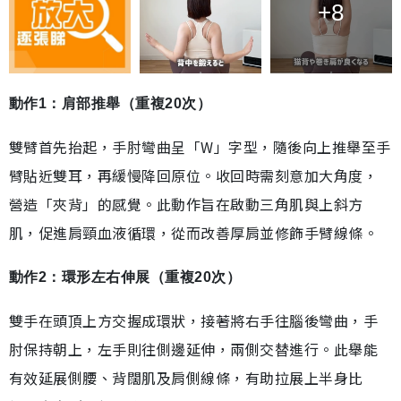
+8
動作1：肩部推舉（重複20次）
雙臂首先抬起，手肘彎曲呈「W」字型，隨後向上推舉至手
臂貼近雙耳，再緩慢降回原位。收回時需刻意加大角度，
營造「夾背」的感覺。此動作旨在啟動三角肌與上斜方
肌，促進肩頸血液循環，從而改善厚肩並修飾手臂線條。
動作2：環形左右伸展（重複20次）
雙手在頭頂上方交握成環狀，接著將右手往腦後彎曲，手
肘保持朝上，左手則往側邊延伸，兩側交替進行。此舉能
有效延展側腰、背闊肌及肩側線條，有助拉展上半身比