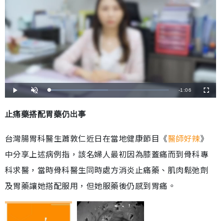
剩
-
1:06
載
播
開
全
入
放
啟
螢
完
音
幕
餘
畢
效
:
止痛藥搭配胃藥仍出事
4
時
9
.
0
間
台灣腸胃科醫生蕭敦仁近日在當地健康節目《
醫師好辣
》
9
%
中分享上述病例指，該名婦人最初因為膝蓋痛而到骨科專
科求醫，當時骨科醫生同時處方消炎止痛藥、肌肉鬆弛劑
及胃藥讓她搭配服用，但她服藥後仍感到胃痛。