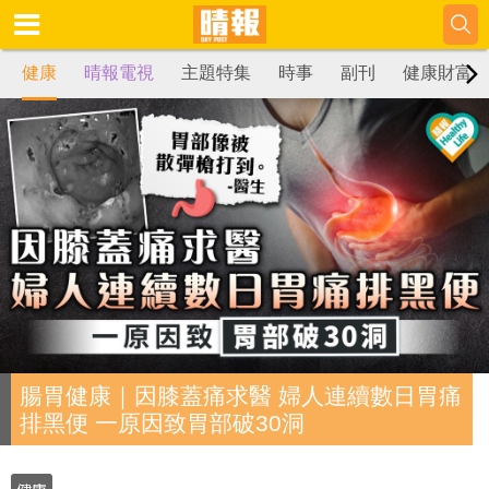
健康
晴報電視
主題特集
時事
副刊
健康財富
腸胃健康｜因膝蓋痛求醫 婦人連續數日胃痛
排黑便 一原因致胃部破30洞