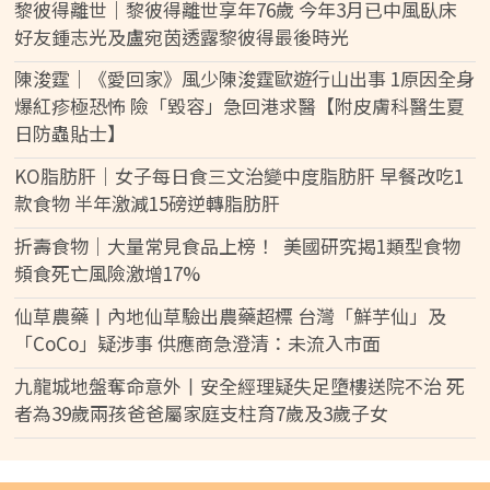
黎彼得離世｜黎彼得離世享年76歲 今年3月已中風臥床
好友鍾志光及盧宛茵透露黎彼得最後時光
陳浚霆｜《愛回家》風少陳浚霆歐遊行山出事 1原因全身
爆紅疹極恐怖 險「毀容」急回港求醫【附皮膚科醫生夏
日防蟲貼士】
KO脂肪肝｜女子每日食三文治變中度脂肪肝 早餐改吃1
款食物 半年激減15磅逆轉脂肪肝
折壽食物｜大量常見食品上榜！ 美國研究揭1類型食物
頻食死亡風險激增17%
仙草農藥丨內地仙草驗出農藥超標 台灣「鮮芋仙」及
「CoCo」疑涉事 供應商急澄清：未流入市面
九龍城地盤奪命意外丨安全經理疑失足墮樓送院不治 死
者為39歲兩孩爸爸屬家庭支柱育7歲及3歲子女