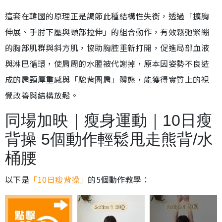
這套在韓國的原理正是調節此種結構性失衡，透過「擴胸
伸展、手肘下壓與頸部拉伸」的組合動作，有效鬆弛緊繃
的胸部肌群與斜方肌，協助胸腔重新打開，促進局部血液
與淋巴循環，使肩周的水腫被代謝掉，原本因姿勢不良造
成的肩頸厚重感與「駝背圓肩」體態，能獲得實質上的視
覺改善與結構放鬆。
同場加映｜瘦身運動｜10日瘦
背操 5個動作輕鬆甩走熊背/水
桶腰
以下是
「10日瘦背操」
的5個動作教學：