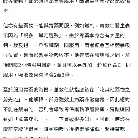
醇等藥物，都必須搭配胃藥服用，因為這些藥物都比較傷
胃。
但亦有些藥物不能與胃藥同服，例如鐵劑，蕭敦仁醫生表
示因為「鈣多，鐵定遭殃」，由於胃藥本身含有大量的
鈣、鎂及鋁，一旦跟鐵劑一同服用，兩者便會互相競爭吸
收位置，進而影響藥物吸收率。他建議在餐與餐之間、前
後間隔2小時服用鐵劑，並且可以另外加一粒維他命C一同
服用，吸收效果會增強2至3倍。
至於服用胃藥的時機，蕭敦仁就指應該在「吃其他藥物之
前先吃」。他解釋，部分強效止痛藥非常傷胃，因此絕對
不能在飯前吃，否則會導致胃保護黏液層變薄，胃酸瞬間
有如「萬箭穿心」，「一下會破很多洞」。因此，應該在
飯前空腹吃胃藥，讓藥物吸收後把胃酸降低，緊接著吃