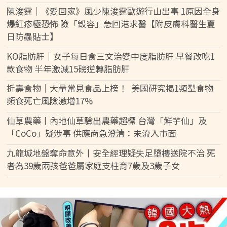
陳浚霆｜《愛回家》風少陳浚霆歐遊行山出事 1原因全身
爆紅疹極恐怖 險「毀容」急回港求醫【附皮膚科醫生夏
日防蟲貼士】
KO脂肪肝｜女子每日食三文治變中度脂肪肝 早餐改吃1
款食物 半年激減15磅逆轉脂肪肝
折壽食物｜大量常見食品上榜！ 美國研究揭1類型食物
頻食死亡風險激增17%
仙草農藥丨內地仙草驗出農藥超標 台灣「鮮芋仙」及
「CoCo」疑涉事 供應商急澄清：未流入市面
九龍城地盤奪命意外丨安全經理疑失足墮樓送院不治 死
者為39歲兩孩爸爸屬家庭支柱育7歲及3歲子女