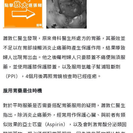
蕭敦仁醫生發現，原來骨科醫生所處方的胃藥，其藥效並
不足以在胃部接觸消炎止痛藥時產生保護作用，結果導致
婦人出現胃出血。他之後囑咐婦人只要膝蓋不痛便無須服
藥，並使用護膝保護膝蓋，以及服用氫離子幫浦阻斷劑
（PPI），4個月後再照胃鏡檢查時已經痊癒。
服用胃藥最佳時機
對於平時服藥是否需要搭配胃藥服用的疑問，蕭敦仁醫生
指出，除消炎止痛藥外，經常用作保護心臟、與前者有類
似效果的亞士匹靈（Aspirin），以及會刺激胃酸分泌類固