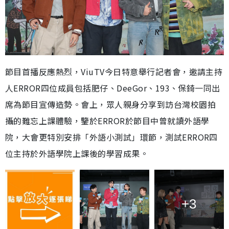
節目首播反應熱烈，ViuTV今日特意舉行記者會，邀請主持
人ERROR四位成員包括肥仔、DeeGor、193、保錡一同出
席為節目宣傳造勢。會上，眾人親身分享到訪台灣校園拍
攝的難忘上課體驗，鑒於ERROR於節目中曾就讀外語學
院，大會更特別安排「外語小測試」環節，測試ERROR四
位主持於外語學院上課後的學習成果。
+3