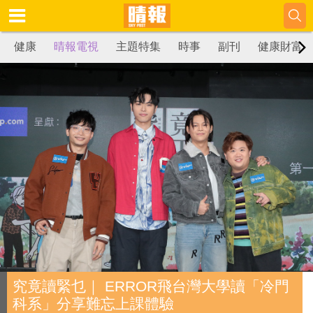
健康
晴報電視
主題特集
時事
副刊
健康財富
究竟讀緊乜｜ ERROR飛台灣大學讀「冷門
科系」分享難忘上課體驗