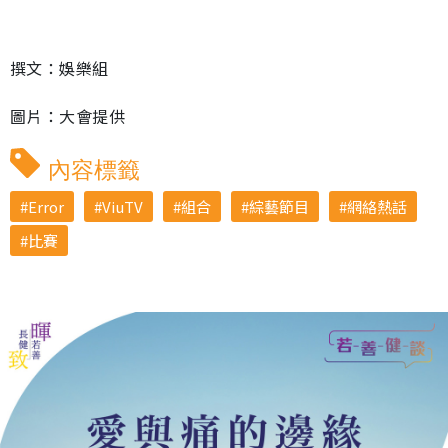
撰文：娛樂組
圖片：大會提供
內容標籤
Error
ViuTV
組合
綜藝節目
網絡熱話
比賽