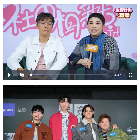
剩
-
3:37
載
播
開
全
入
放
啟
螢
完
音
幕
餘
畢
效
:
1
時
4
.
9
間
3
%