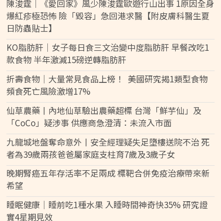
陳浚霆｜《愛回家》風少陳浚霆歐遊行山出事 1原因全身
爆紅疹極恐怖 險「毀容」急回港求醫【附皮膚科醫生夏
日防蟲貼士】
KO脂肪肝｜女子每日食三文治變中度脂肪肝 早餐改吃1
款食物 半年激減15磅逆轉脂肪肝
折壽食物｜大量常見食品上榜！ 美國研究揭1類型食物
頻食死亡風險激增17%
仙草農藥丨內地仙草驗出農藥超標 台灣「鮮芋仙」及
「CoCo」疑涉事 供應商急澄清：未流入市面
九龍城地盤奪命意外丨安全經理疑失足墮樓送院不治 死
者為39歲兩孩爸爸屬家庭支柱育7歲及3歲子女
晚期腎癌五年存活率不足兩成 標靶合併免疫治療帶來新
希望
睡眠健康｜睡前吃1種水果 入睡時間神奇快35% 研究證
實4星期見效