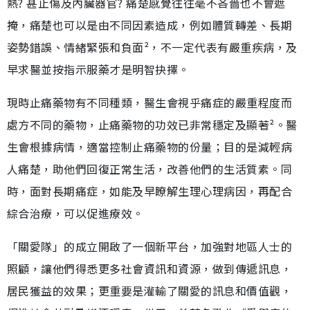
熱? 甚止傷及內臟器官? 痛楚感覺往往毫不吝嗇也不會遮
掩，痛楚也可以是由不同因素造成，例如體質轉差、長期
姿勢錯誤、情緒緊張和負面²，不一定代表有嚴重疾病，及
早求醫並按指示服藥才是明智抉擇。
現時止痛藥物有不同種類，醫生會視乎痛症的嚴重程度而
處方不同的藥物，止痛藥物的功效已非常穩定及顯著²。醫
生會根據病情，適當控制止痛藥物的份量；目的是減輕病
人痛楚，助他們回復正常生活，改善他們的生活質素。同
時，面對長期痛症，如能及早瞭解生理心理病因，再配合
綜合治療，可以促進療效。
「關愛隊」的成立開啟了一個新平台，加強對地區人士的
照顧，讓他們得悉更多社會資訊和資源，做到傳遞訊息，
居民獲益的效果；更重要是灌輸了關愛的訊息和價值觀，