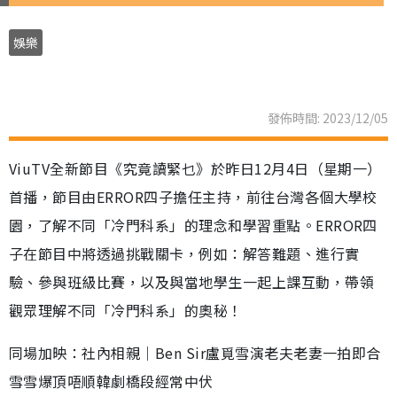
娛樂
發佈時間: 2023/12/05
ViuTV全新節目《究竟讀緊乜》於昨日12月4日（星期一）
首播，節目由ERROR四子擔任主持，前往台灣各個大學校
園，了解不同「冷門科系」的理念和學習重點。ERROR四
子在節目中將透過挑戰關卡，例如：解答難題、進行實
驗、參與班級比賽，以及與當地學生一起上課互動，帶領
觀眾理解不同「冷門科系」的奧秘！
同場加映：社內相親｜Ben Sir盧覓雪演老夫老妻一拍即合
雪雪爆頂唔順韓劇橋段經常中伏