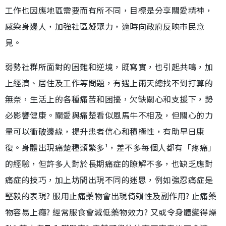
工作也因應地區需要而有所不同，目標是分享關愛精神，
感染身邊人，加強社區凝聚力，適時向政府反映市民意
見。
弱勢社群所面對的困難和逆境，既寫實，也引起共鳴，加
上經濟、居住及工作等問題，有遇上雨天總找不到打算的
無奈，生活上的各種痛苦和困擾，欠缺關心和支援下，勢
必影響健康。關愛與痛楚看似風馬牛不相及，但關心的力
量可以衝破邊緣，提升患者信心和積極性，有助早日康
復。身體出現痛楚種類繁多¹，差不多每個人都有「疼痛」
的經驗，但許多人對於長期痛症的瞭解不多，也缺乏應對
痛症的技巧，加上坊間出現不同的迷思，例如強忍痛症是
堅毅的表現? 服用止痛藥物會出現倚賴性及副作用? 止痛藥
物容易上癮? 經常服食會減低藥物效力? 又或令身體變得燥