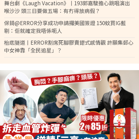
舞台劇《Laugh Vacation》丨193郭嘉駿擔心跳唱演出
喉沙沙 頭三日要做五場：有冇得放病假？
保錡@ERROR分享成功申請攞美國簽證 150蚊買IG藍
剔：佢就確定我唔係呃人
枱底隧道丨ERROR割席死腳膠賣錯式感情觀 許願集郵心
中女神靠「全民追星」？