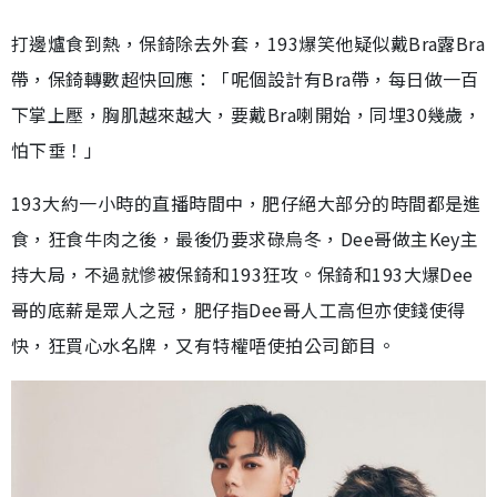
打邊爐食到熱，保錡除去外套，193爆笑他疑似戴Bra露Bra
帶，保錡轉數超快回應：「呢個設計有Bra帶，每日做一百
下掌上壓，胸肌越來越大，要戴Bra喇開始，同埋30幾歲，
怕下垂！」
193大約一小時的直播時間中，肥仔絕大部分的時間都是進
食，狂食牛肉之後，最後仍要求碌烏冬，Dee哥做主Key主
持大局，不過就慘被保錡和193狂攻。保錡和193大爆Dee
哥的底薪是眾人之冠，肥仔指Dee哥人工高但亦使錢使得
快，狂買心水名牌，又有特權唔使拍公司節目。