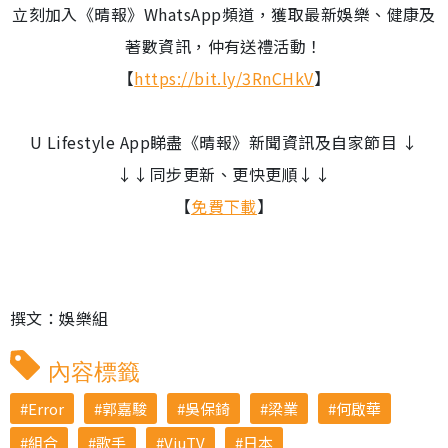
立刻加入《晴報》WhatsApp頻道，獲取最新娛樂、健康及
著數資訊，仲有送禮活動！
【
https://bit.ly/3RnCHkV
】
U Lifestyle App睇盡《晴報》新聞資訊及自家節目 ↓
↓↓同步更新、更快更順↓↓
【
免費下載
】
撰文：娛樂組
內容標籤
Error
郭嘉駿
吳保錡
梁業
何啟華
組合
歌手
ViuTV
日本