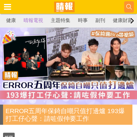
健康
晴報電視
主題特集
時事
副刊
健康財富
ERROR五周年保錡自嘲只值打邊爐 193爆
打工仔心聲：請咗假仲要工作