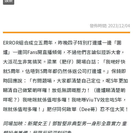
娛樂
發佈時間: 2023/12/04
ERROR組合成立五周年，昨晚四子特別打邊爐一邊「圍
爐」一邊同Fans開直播傾偈，不過他們言論似控訴大會，
大派花生非常搞笑。梁業（肥仔）開場白話：「我哋好快
就5周年，估唔到5周年都仍然係返公司打邊爐。」保錡即
時回應說：「冇問題喎，大家都清楚自己定位，呢5年更加
睇清自己做緊啲咩囉！放低無謂嘅壓力！（邊爐睇清楚啲
咩呢？）我哋咪就係值咁多囉！我哋喺ViuTV效忠咗5年，
咪就係值咁多囉！」肥仔同何啟華（Dee哥）忍不住大笑！
同場加映：新聞女王丨鄧智堅非典型男一身形全靠實力 童
顏扮老兼備：局限反留深刻印象