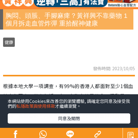
胸悶、頭脹、手腳麻痺？黃祥興不靠藥物 1
個月拆走血管炸彈 重拾醒神健康
健康
發佈時間: 2023/10/05
根據本地大學一項調查，有99%的香港人都面對至少1個血
管高危因素，當中包括三高、高脂高熱量飲食、運動量不
本網站使用Cookies來改善您的瀏覽體驗, 請確定您同意及接受我
足，吸煙等；即使經常運動如黃祥興，都一樣有機會招來
們的
私隱政策與使用條款
才繼續瀏覽。
三高（高膽固醇、高血脂、高血壓）！早前黃祥興經常感
同意及關閉
到疲倦渴睡、頭脹脹，就連做運動做Gym都感到乏力，令
他意會到身體狀況出現問題；如果你都經常感到疲乏無