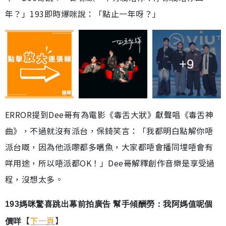
年？」193即時爆咪說：「點止一年呀？」
+9
ERROR提到Dee哥有為電影《毒舌大狀》獻聲唱《毒舌神
曲》，不過就沒有派台，保錡笑言：「我都明白點解你唔
派台嘅，因為他派嚟都多嚿魚，大家都唔會播同埋唔會有
咩用途，所以唔派都OK！」Dee哥解釋創作音樂是享受過
程，沒想太多。
193媽咪驚喜跳出幕前拍廣告 幫手傾酬勞：我阿媽值呢個
【
下一頁
】
價咩