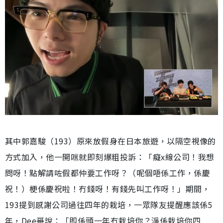
其中郭嘉駿（193）原來放假身在日本旅遊，以隔空視像的
方式加入，他一開咪就即刻爆粗投訴：「癡x線公司！我想
問呀！點解請咗假都仲要工作呀？（呢個唔係工作，係慶
祝！）梗係慶祝啦！冇錢呀！有錢先叫工作呀！」期間，
193提到感謝公司過往四年的栽培，一眾隊友提醒應該係5
年，Dee哥說：「即係頭一年冇栽培你？淨係栽培你四