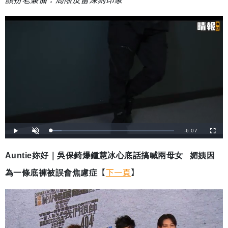
剩
-
6:07
載
播
開
全
入
放
啟
螢
完
音
幕
餘
畢
效
:
Auntie妳好｜吳保錡爆鍾慧冰心底話搞喊兩母女 媚姨因
8
時
.
8
【
下一頁
】
為一條底褲被誤會焦慮症
3
間
%