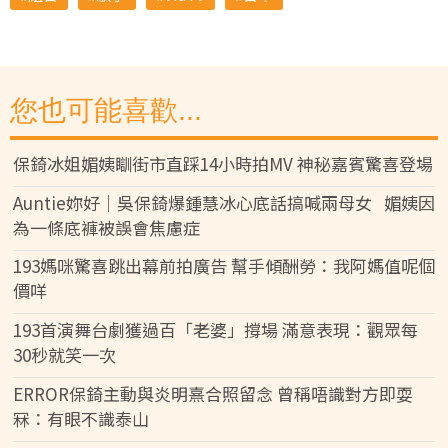
您也可能喜歡...
保錡冰姐媚姨瞓街市直踩14小時拍MV 神秘嘉賓驚喜登場
Auntie妳好｜吳保錡爆鍾慧冰心底話搞喊兩母女 媚姨因
為一條底褲被誤會焦慮症
193媽咪驚喜跳出幕前拍廣告 幫手傾酬勞：我阿媽值呢個
價咩
193首演舞台劇獲過百「老婆」撐場 滿意表現：觀眾每
30秒就笑一次
ERROR保錡主動與炎明熹合照留念 曾稱唔識對方即耍
冧：有眼不識泰山