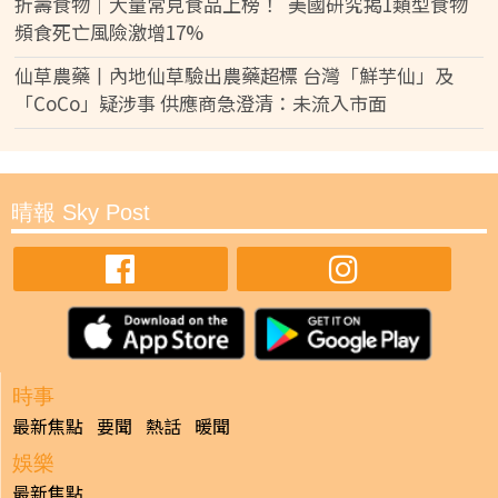
折壽食物｜大量常見食品上榜！ 美國研究揭1類型食物
頻食死亡風險激增17%
仙草農藥丨內地仙草驗出農藥超標 台灣「鮮芋仙」及
「CoCo」疑涉事 供應商急澄清：未流入市面
晴報 Sky Post
時事
最新焦點
要聞
熱話
暖聞
娛樂
最新焦點