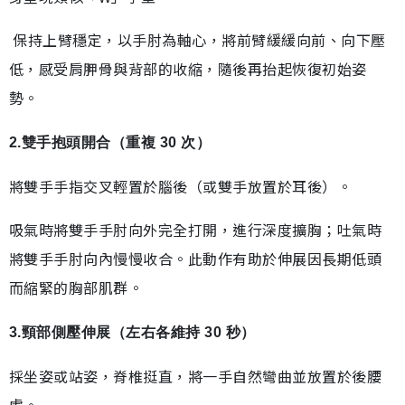
保持上臂穩定，以手肘為軸心，將前臂緩緩向前、向下壓
低，感受肩胛骨與背部的收縮，隨後再抬起恢復初始姿
勢。
2.雙手抱頭開合（重複 30 次）
將雙手手指交叉輕置於腦後（或雙手放置於耳後）。
吸氣時將雙手手肘向外完全打開，進行深度擴胸；吐氣時
將雙手手肘向內慢慢收合。此動作有助於伸展因長期低頭
而縮緊的胸部肌群。
3.頸部側壓伸展（左右各維持 30 秒）
採坐姿或站姿，脊椎挺直，將一手自然彎曲並放置於後腰
處。