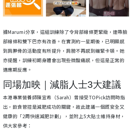
據Marumi分享，這組訓練除了令背部線條更緊緻，連帶臉
部線條和雙下巴亦有改善。在實測約一星期後，已明顯感
到肩胛骨的活動度有所提升，肩膀不再感到繃緊卡頓。她
亦提醒，訓練初期身體會出現些微酸痛感，但這是正常的
適應期反應。
同場加映｜減脂人士3大建議
本港專業營養師陳宣希（Sarah）曾接受TOPick訪問時指
出，飲食管控是減肥成功的關鍵，故此建議一個既安全又
健康的「2周快速減肥計劃」，並附上5大貼士維持身材，
供大家參考：