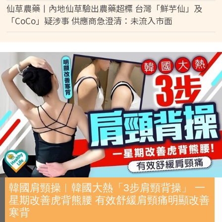
仙草農藥丨內地仙草驗出農藥超標 台灣「鮮芋仙」及
「CoCo」疑涉事 供應商急澄清：未流入市面
韓國肩頸操︱韓國大熱「3步肩頸背操」 一
星期改善虎背熊腰 有效舒緩肩頸痛明顯改善
寒背