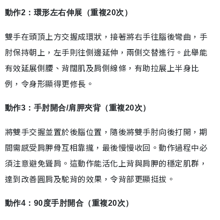
動作2：環形左右伸展（重複20次）
雙手在頭頂上方交握成環狀，接著將右手往腦後彎曲，手
肘保持朝上，左手則往側邊延伸，兩側交替進行。此舉能
有效延展側腰、背闊肌及肩側線條，有助拉展上半身比
例，令身形顯得更修長。
動作3：手肘開合/肩胛夾背（重複20次）
將雙手交握並置於後腦位置，隨後將雙手肘向後打開，期
間需感受肩胛骨互相靠攏，最後慢慢收回。動作過程中必
須注意避免聳肩。這動作能活化上背與肩胛的穩定肌群，
達到改善圓肩及駝背的效果，令背部更顯挺拔。
動作4：90度手肘開合（重複20次）