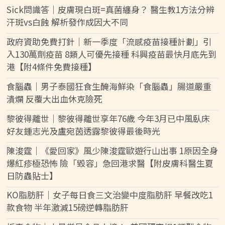
Sick問識答｜皮膚現白斑=真菌纏身？ 醫生教1方法分辨
汗斑vs白蝕 解析發作成因大不同
政府資助免費打針｜新一季度「流感疫苗接種計劃」引
入130萬劑疫苗 8類人可優先接種 科興疫苗最快月底先到
港【附4條件免費接種】
食腦蟲｜男子泰國狂食生醃海鮮染「食腦蟲」腸道嚴重
潰爛 反覆大出血休克險死
黎彼得離世｜黎彼得離世享年76歲 今年3月已中風臥床
好友鍾志光及盧宛茵透露黎彼得最後時光
陳浚霆｜《愛回家》風少陳浚霆歐遊行山出事 1原因全身
爆紅疹極恐怖 險「毀容」急回港求醫【附皮膚科醫生夏
日防蟲貼士】
KO脂肪肝｜女子每日食三文治變中度脂肪肝 早餐改吃1
款食物 半年激減15磅逆轉脂肪肝