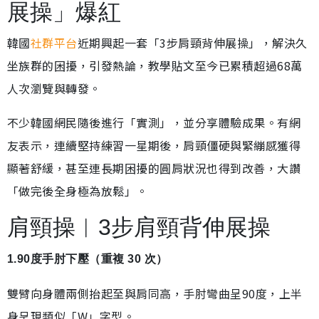
展操」爆紅
韓國
社群平台
近期興起一套「3步肩頸背伸展操」，解決久
坐族群的困擾，引發熱論，教學貼文至今已累積超過68萬
人次瀏覽與轉發。
不少韓國網民隨後進行「實測」，並分享體驗成果。有網
友表示，連續堅持練習一星期後，肩頸僵硬與緊繃感獲得
顯著舒緩，甚至連長期困擾的圓肩狀況也得到改善，大讚
「做完後全身極為放鬆」。
肩頸操︱3步肩頸背伸展操
1.90度手肘下壓（重複 30 次）
雙臂向身體兩側抬起至與肩同高，手肘彎曲呈90度，上半
身呈現類似「W」字型。