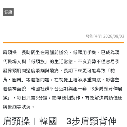
健康
發佈時間: 2026/08/03
肩頸操︱長時間坐在電腦前辦公、低頸用手機，已成為現
代職場人與「低頭族」的生活常態。不良姿勢不僅容易引
發肩頸肌肉過度緊繃與酸痛，長期下來更可能導致「駝
背、圓肩」等體態問題，在視覺上增添厚重肉感，影響整
體精神面貌。韓國社群平台近期興起一套「3步肩頸背伸展
操」，每日只需3分鐘，簡單幾個動作，有效解決肩頸僵硬
與緊繃等狀況。
肩頸操︱韓國「3步肩頸背伸