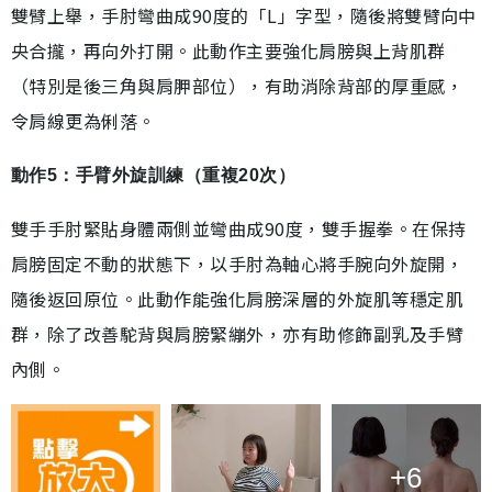
雙臂上舉，手肘彎曲成90度的「L」字型，隨後將雙臂向中
央合攏，再向外打開。此動作主要強化肩膀與上背肌群
（特別是後三角與肩胛部位），有助消除背部的厚重感，
令肩線更為俐落。
動作5：手臂外旋訓練（重複20次）
雙手手肘緊貼身體兩側並彎曲成90度，雙手握拳。在保持
肩膀固定不動的狀態下，以手肘為軸心將手腕向外旋開，
隨後返回原位。此動作能強化肩膀深層的外旋肌等穩定肌
群，除了改善駝背與肩膀緊繃外，亦有助修飾副乳及手臂
內側。
+6