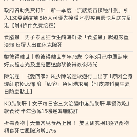
政府資助免費打針｜新一季度「流感疫苗接種計劃」引
入130萬劑疫苗 8類人可優先接種 科興疫苗最快月底先到
港【附4條件免費接種】
食腦蟲｜男子泰國狂食生醃海鮮染「食腦蟲」腸道嚴重
潰爛 反覆大出血休克險死
黎彼得離世｜黎彼得離世享年76歲 今年3月已中風臥床
好友鍾志光及盧宛茵透露黎彼得最後時光
陳浚霆｜《愛回家》風少陳浚霆歐遊行山出事 1原因全身
爆紅疹極恐怖 險「毀容」急回港求醫【附皮膚科醫生夏
日防蟲貼士】
KO脂肪肝｜女子每日食三文治變中度脂肪肝 早餐改吃1
款食物 半年激減15磅逆轉脂肪肝
折壽食物｜大量常見食品上榜！ 美國研究揭1類型食物
頻食死亡風險激增17%