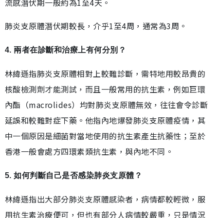
流感潛伏期一般約為1至4天。
肺炎支原體潛伏期較長，介乎1至4周，通常為3周。
4. 兩者在診斷和治療上有何分別？
林緯遜指肺炎支原體相對上較難診斷，需特地用較昂貴的
核酸檢測劑才能測試，而且一般常用的抗生素，例如巨環
內酯（macrolides）均對肺炎支原體無效，往往會令診斷
延誤和較難對症下藥。他指內地爆發肺炎支原體疫情，其
中一個原因是細菌對當地使用的抗生素產生抗藥性；至於
香港一般會處方四環素類抗生素，與內地不同。
5. 如何判斷自己是否感染肺炎支原體？
林緯遜指出大部分肺炎支原體感染者，病情都較輕微，服
用抗生素治療便可，但也有部分人病情較嚴重，只是情況