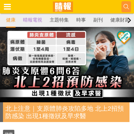
健康
晴報電視
主題特集
時事
副刊
健康財富
北上注意｜支原體肺炎攻陷多地 北上2招預
防感染 出現1種徵狀及早求醫