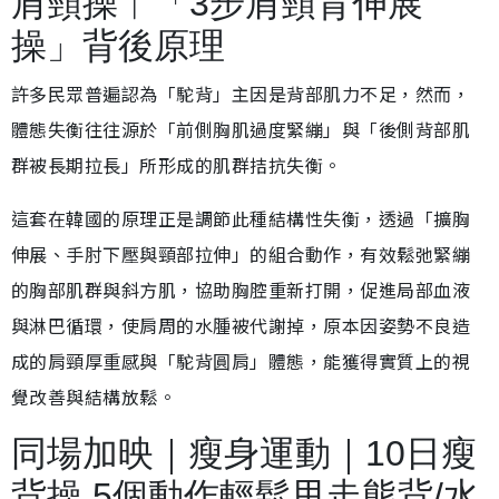
肩頸操︱「3步肩頸背伸展
操」背後原理
許多民眾普遍認為「駝背」主因是背部肌力不足，然而，
體態失衡往往源於「前側胸肌過度緊繃」與「後側背部肌
群被長期拉長」所形成的肌群拮抗失衡。
這套在韓國的原理正是調節此種結構性失衡，透過「擴胸
伸展、手肘下壓與頸部拉伸」的組合動作，有效鬆弛緊繃
的胸部肌群與斜方肌，協助胸腔重新打開，促進局部血液
與淋巴循環，使肩周的水腫被代謝掉，原本因姿勢不良造
成的肩頸厚重感與「駝背圓肩」體態，能獲得實質上的視
覺改善與結構放鬆。
同場加映｜瘦身運動｜10日瘦
背操 5個動作輕鬆甩走熊背/水