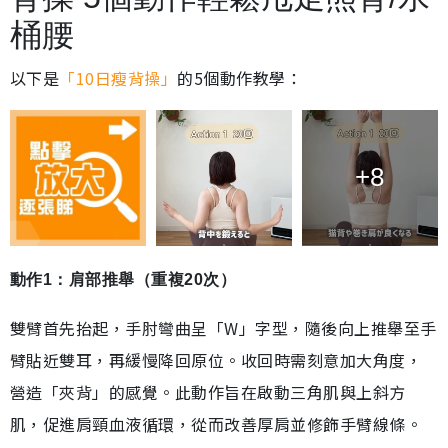
桶腰
以下是
「10日瘦背操」
的5個動作教學：
+8
動作1：肩部推舉（重複20次）
雙臂首先抬起，手肘彎曲呈「W」字型，隨後向上推舉至手
臂貼近雙耳，再緩慢降回原位。收回時需刻意加大角度，
營造「夾背」的感覺。此動作旨在啟動三角肌與上斜方
肌，促進肩頸血液循環，從而改善厚肩並修飾手臂線條。