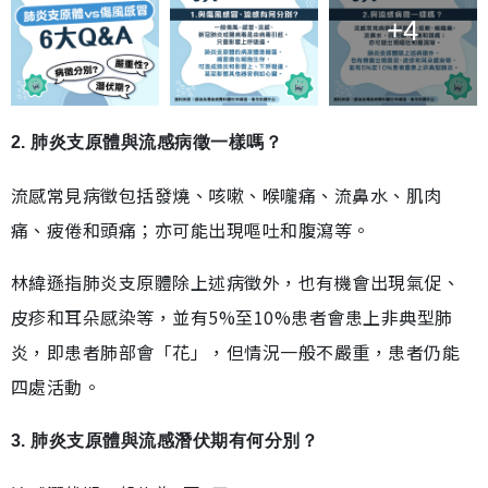
+4
2. 肺炎支原體與流感病徵一樣嗎？
流感常見病徵包括發燒、咳嗽、喉嚨痛、流鼻水、肌肉
痛、疲倦和頭痛；亦可能出現嘔吐和腹瀉等。
林緯遜指肺炎支原體除上述病徵外，也有機會出現氣促、
皮疹和耳朵感染等，並有5%至10%患者會患上非典型肺
炎，即患者肺部會「花」，但情況一般不嚴重，患者仍能
四處活動。
3. 肺炎支原體與流感潛伏期有何分別？