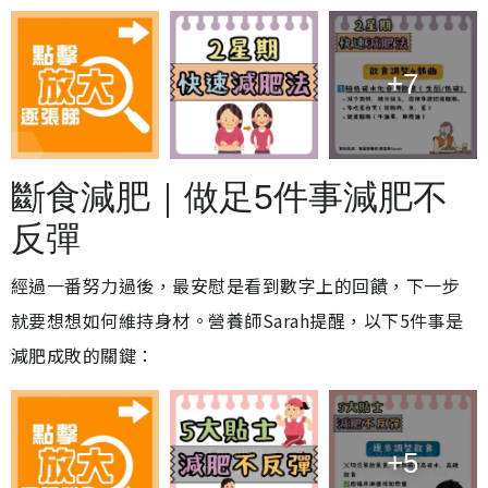
+7
斷食減肥｜做足5件事減肥不
反彈
經過一番努力過後，最安慰是看到數字上的回饋，下一步
就要想想如何維持身材。營養師Sarah提醒，以下5件事是
減肥成敗的關鍵：
+5