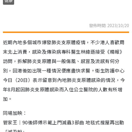
健康
發佈時間: 2023/10/20
近期內地多個城市爆發肺炎支原體疫情，不少港人喜歡周
末北上消費，感染及傳染病專科醫生林緯遜接受《晴報》
訪問，拆解肺炎支原體與一般傷風、感冒及流感有何分
別，回港後如出現一種情況便應盡快求醫。衞生防護中心
今日（20日）表示留意到內地肺炎支原體感染的情況，今
年8月起因肺炎支原體感染而入住公立醫院的人數有所增
加。
同場加映：
管家王｜90後師傅示範上門滅蟲3部曲 地毯式搜屋再出動
「滅蝨粉」