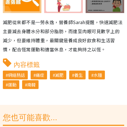
減肥從來都不是一勞永逸，營養師Sarah提醒，快速減肥法
主要減去身體水分和部分脂肪，而達至肉眼可見數字上的
減少，但要維持體重，最關鍵是養成良好飲食和生活習
慣，配合恆常運動和適當休息，才能夠持之以恆。
內容標籤
網絡熱話
痛症
減肥
養生
水腫
運動
南韓
您也可能喜歡...