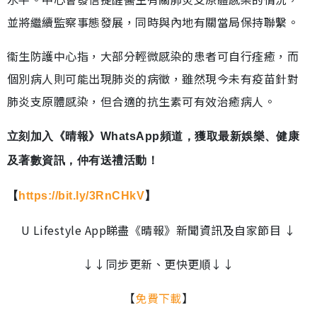
並將繼續監察事態發展，同時與內地有關當局保持聯繫。
衞生防護中心指，大部分輕微感染的患者可自行痊癒，而
個別病人則可能出現肺炎的病徵，雖然現今未有疫苗針對
肺炎支原體感染，但合適的抗生素可有效治癒病人。
立刻加入《晴報》WhatsApp頻道，獲取最新娛樂、健康
及著數資訊，仲有送禮活動！
【
https://bit.ly/3RnCHkV
】
U Lifestyle App睇盡《晴報》新聞資訊及自家節目 ↓
↓↓同步更新、更快更順↓↓
【
免費下載
】