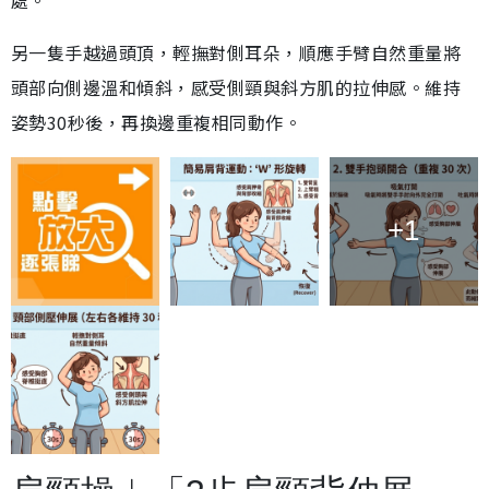
另一隻手越過頭頂，輕撫對側耳朵，順應手臂自然重量將
頭部向側邊溫和傾斜，感受側頸與斜方肌的拉伸感。維持
姿勢30秒後，再換邊重複相同動作。
+1