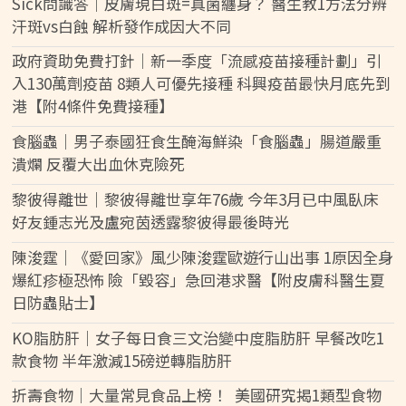
Sick問識答｜皮膚現白斑=真菌纏身？ 醫生教1方法分辨
汗斑vs白蝕 解析發作成因大不同
政府資助免費打針｜新一季度「流感疫苗接種計劃」引
入130萬劑疫苗 8類人可優先接種 科興疫苗最快月底先到
港【附4條件免費接種】
食腦蟲｜男子泰國狂食生醃海鮮染「食腦蟲」腸道嚴重
潰爛 反覆大出血休克險死
黎彼得離世｜黎彼得離世享年76歲 今年3月已中風臥床
好友鍾志光及盧宛茵透露黎彼得最後時光
陳浚霆｜《愛回家》風少陳浚霆歐遊行山出事 1原因全身
爆紅疹極恐怖 險「毀容」急回港求醫【附皮膚科醫生夏
日防蟲貼士】
KO脂肪肝｜女子每日食三文治變中度脂肪肝 早餐改吃1
款食物 半年激減15磅逆轉脂肪肝
折壽食物｜大量常見食品上榜！ 美國研究揭1類型食物