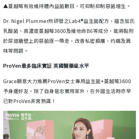
▲蔓越莓有效維持體內益菌數目，可抑制抑制惡菌增生。
Dr. Nigel Plummer所研發之Lab4®益生菌配方，蘊含加氏
乳酸菌、高濃度蔓越莓3600及維他命B6等成分，能將黏附
於尿道牆壁上的惡菌逐一帶走，改善私密痕癢、灼痛及異
味等問題。
ProVen最多臨床實証 英國醫藥級水平
Grace願意大力推薦ProVen女士專用益生菌+蔓越莓3600
予身邊好友，除了自身是忠實用家外，在外國生活時亦早
已對ProVen非常熟識！