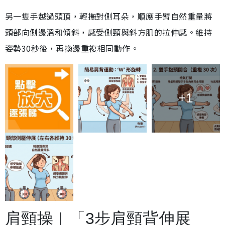
另一隻手越過頭頂，輕撫對側耳朵，順應手臂自然重量將
頭部向側邊溫和傾斜，感受側頸與斜方肌的拉伸感。維持
姿勢30秒後，再換邊重複相同動作。
+1
肩頸操︱「3步肩頸背伸展