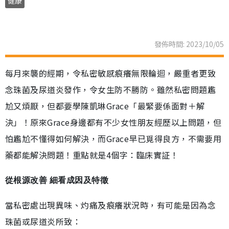
健康
發佈時間: 2023/10/05
每月來襲的經期，令私密敏感痕癢無限輪迴，嚴重者更致
念珠菌及尿道炎發作，令女生防不勝防。雖然私密問題尷
尬又煩厭，但都要學陳凱琳Grace「最緊要係面對＋解
決」！原來Grace身邊都有不少女性朋友經歷以上問題，但
怕尷尬不懂得如何解決，而Grace早已覓得良方，不需要用
藥都能解決問題！重點就是4個字：臨床實証！
從根源改善 細看成因及特徵
當私密處出現異味、灼痛及痕癢狀況時，有可能是因為念
珠菌或尿道炎所致：