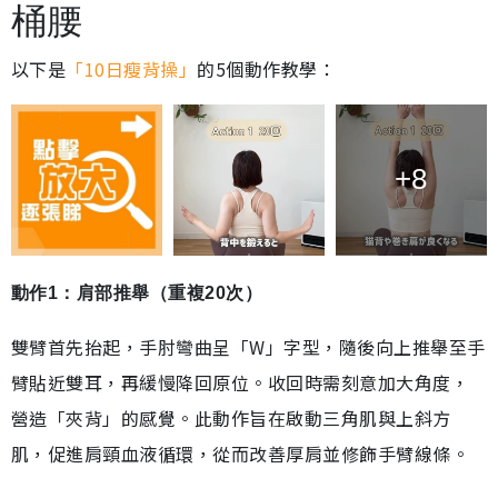
桶腰
以下是
「10日瘦背操」
的5個動作教學：
+8
動作1：肩部推舉（重複20次）
雙臂首先抬起，手肘彎曲呈「W」字型，隨後向上推舉至手
臂貼近雙耳，再緩慢降回原位。收回時需刻意加大角度，
營造「夾背」的感覺。此動作旨在啟動三角肌與上斜方
肌，促進肩頸血液循環，從而改善厚肩並修飾手臂線條。