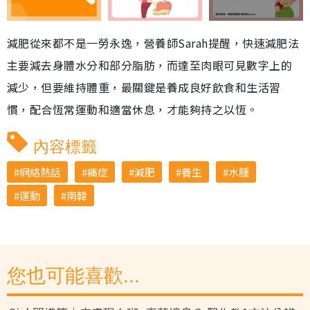
減肥從來都不是一勞永逸，營養師Sarah提醒，快速減肥法
主要減去身體水分和部分脂肪，而達至肉眼可見數字上的
減少，但要維持體重，最關鍵是養成良好飲食和生活習
慣，配合恆常運動和適當休息，才能夠持之以恆。
內容標籤
網絡熱話
痛症
減肥
養生
水腫
運動
南韓
您也可能喜歡...