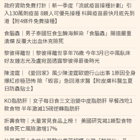
政府資助免費打針｜新一季度「流感疫苗接種計劃」引
入130萬劑疫苗 8類人可優先接種 科興疫苗最快月底先到
港【附4條件免費接種】
食腦蟲｜男子泰國狂食生醃海鮮染「食腦蟲」腸道嚴重
潰爛 反覆大出血休克險死
黎彼得離世｜黎彼得離世享年76歲 今年3月已中風臥床
好友鍾志光及盧宛茵透露黎彼得最後時光
陳浚霆｜《愛回家》風少陳浚霆歐遊行山出事 1原因全身
爆紅疹極恐怖 險「毀容」急回港求醫【附皮膚科醫生夏
日防蟲貼士】
KO脂肪肝｜女子每日食三文治變中度脂肪肝 早餐改吃1
款食物 半年激減15磅逆轉脂肪肝
折壽食物｜大量常見食品上榜！ 美國研究揭1類型食物
頻食死亡風險激增17%