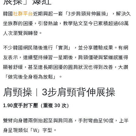
展操」爆紅
韓國
社群平台
近期興起一套「3步肩頸背伸展操」，解決久
坐族群的困擾，引發熱論，教學貼文至今已累積超過68萬
人次瀏覽與轉發。
不少韓國網民隨後進行「實測」，並分享體驗成果。有網
友表示，連續堅持練習一星期後，肩頸僵硬與緊繃感獲得
顯著舒緩，甚至連長期困擾的圓肩狀況也得到改善，大讚
「做完後全身極為放鬆」。
肩頸操︱3步肩頸背伸展操
1.90度手肘下壓（重複 30 次）
雙臂向身體兩側抬起至與肩同高，手肘彎曲呈90度，上半
身呈現類似「W」字型。