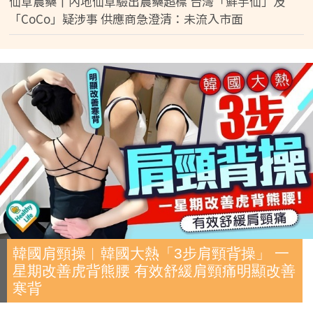
仙草農藥丨內地仙草驗出農藥超標 台灣「鮮芋仙」及
「CoCo」疑涉事 供應商急澄清：未流入市面
韓國肩頸操︱韓國大熱「3步肩頸背操」 一
星期改善虎背熊腰 有效舒緩肩頸痛明顯改善
寒背