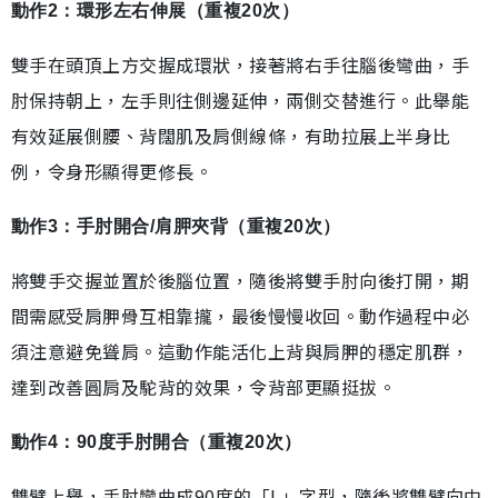
動作2：環形左右伸展（重複20次）
雙手在頭頂上方交握成環狀，接著將右手往腦後彎曲，手
肘保持朝上，左手則往側邊延伸，兩側交替進行。此舉能
有效延展側腰、背闊肌及肩側線條，有助拉展上半身比
例，令身形顯得更修長。
動作3：手肘開合/肩胛夾背（重複20次）
將雙手交握並置於後腦位置，隨後將雙手肘向後打開，期
間需感受肩胛骨互相靠攏，最後慢慢收回。動作過程中必
須注意避免聳肩。這動作能活化上背與肩胛的穩定肌群，
達到改善圓肩及駝背的效果，令背部更顯挺拔。
動作4：90度手肘開合（重複20次）
雙臂上舉，手肘彎曲成90度的「L」字型，隨後將雙臂向中