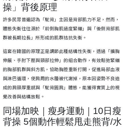
操」背後原理
許多民眾普遍認為「駝背」主因是背部肌力不足，然而，
體態失衡往往源於「前側胸肌過度緊繃」與「後側背部肌
群被長期拉長」所形成的肌群拮抗失衡。
這套在韓國的原理正是調節此種結構性失衡，透過「擴胸
伸展、手肘下壓與頸部拉伸」的組合動作，有效鬆弛緊繃
的胸部肌群與斜方肌，協助胸腔重新打開，促進局部血液
與淋巴循環，使肩周的水腫被代謝掉，原本因姿勢不良造
成的肩頸厚重感與「駝背圓肩」體態，能獲得實質上的視
覺改善與結構放鬆。
同場加映｜瘦身運動｜10日瘦
背操 5個動作輕鬆甩走熊背/水