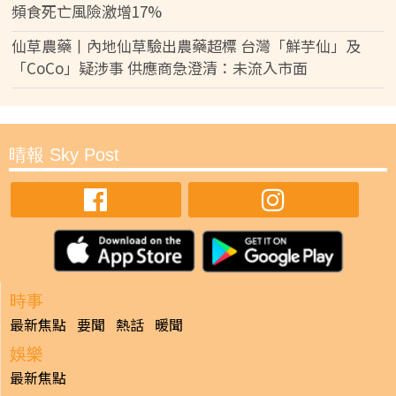
頻食死亡風險激增17%
仙草農藥丨內地仙草驗出農藥超標 台灣「鮮芋仙」及
「CoCo」疑涉事 供應商急澄清：未流入市面
晴報 Sky Post
時事
最新焦點
要聞
熱話
暖聞
娛樂
最新焦點