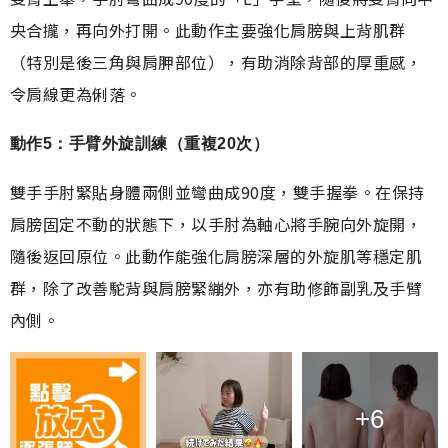
央合攏，再向外打開。此動作主要強化肩膀與上背肌群
（特別是後三角與肩胛部位），有助消除背部的厚重感，
令肩線更為俐落。
動作5：手臂外旋訓練（重複20次）
雙手手肘緊貼身體兩側並彎曲成90度，雙手握拳。在保持
肩膀固定不動的狀態下，以手肘為軸心將手腕向外旋開，
隨後返回原位。此動作能強化肩膀深層的外旋肌等穩定肌
群，除了改善駝背與肩膀緊繃外，亦有助修飾副乳及手臂
內側。
+6