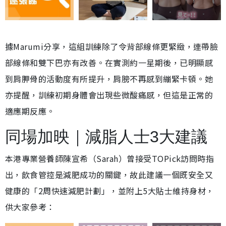
據Marumi分享，這組訓練除了令背部線條更緊緻，連帶臉
部線條和雙下巴亦有改善。在實測約一星期後，已明顯感
到肩胛骨的活動度有所提升，肩膀不再感到繃緊卡頓。她
亦提醒，訓練初期身體會出現些微酸痛感，但這是正常的
適應期反應。
同場加映｜減脂人士3大建議
本港專業營養師陳宣希（Sarah）曾接受TOPick訪問時指
出，飲食管控是減肥成功的關鍵，故此建議一個既安全又
健康的「2周快速減肥計劃」，並附上5大貼士維持身材，
供大家參考：