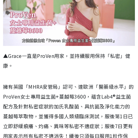
▲Grace一直是ProVen用家，並持續服用保持「私密」健
康。
擁有英國「MHRA安管局」認可、達歐洲「醫藥級水平」的
ProVen女士專用益生菌+蔓越莓3600，蘊含Lab4®益生菌
配方及針對私密症狀的加氏乳酸菌、具抗菌及淨化能力的
蔓越莓萃取物，並獲得多國人類級臨床測試，服後第1日已
立即舒緩痕癢、灼痛、異味等私密不適症狀；服後7日更有
用家表示所有私密不適消失！續後只須每日服用1粒作保