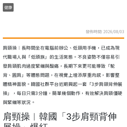
健康
發佈時間: 2026/08/03
肩頸操︱長時間坐在電腦前辦公、低頸用手機，已成為現
代職場人與「低頭族」的生活常態。不良姿勢不僅容易引
發肩頸肌肉過度緊繃與酸痛，長期下來更可能導致「駝
背、圓肩」等體態問題，在視覺上增添厚重肉感，影響整
體精神面貌。韓國社群平台近期興起一套「3步肩頸背伸展
操」，每日只需3分鐘，簡單幾個動作，有效解決肩頸僵硬
與緊繃等狀況。
肩頸操︱韓國「3步肩頸背伸