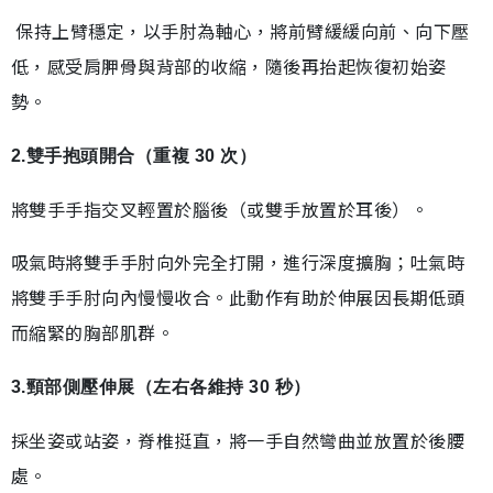
保持上臂穩定，以手肘為軸心，將前臂緩緩向前、向下壓
低，感受肩胛骨與背部的收縮，隨後再抬起恢復初始姿
勢。
2.雙手抱頭開合（重複 30 次）
將雙手手指交叉輕置於腦後（或雙手放置於耳後）。
吸氣時將雙手手肘向外完全打開，進行深度擴胸；吐氣時
將雙手手肘向內慢慢收合。此動作有助於伸展因長期低頭
而縮緊的胸部肌群。
3.頸部側壓伸展（左右各維持 30 秒）
採坐姿或站姿，脊椎挺直，將一手自然彎曲並放置於後腰
處。