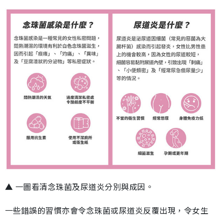
▲ 一圖看清念珠菌及尿道炎分別與成因。
一些錯誤的習慣亦會令念珠菌或尿道炎反覆出現，令女生