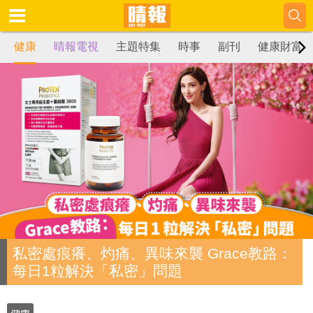
健康
晴報電視
主題特集
時事
副刊
健康財富
私密處痕癢、灼痛、異味來襲 Grace教路：
每日1粒解決「私密」問題