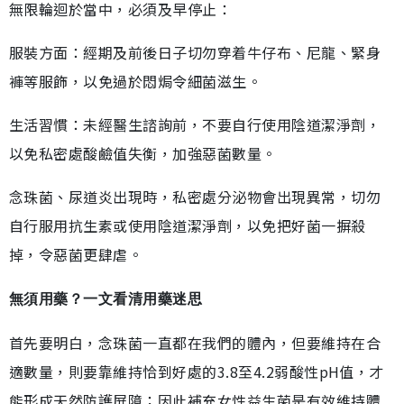
無限輪迴於當中，必須及早停止：
服裝方面：經期及前後日子切勿穿着牛仔布、尼龍、緊身
褲等服飾，以免過於悶焗令細菌滋生。
生活習慣：未經醫生諮詢前，不要自行使用陰道潔淨劑，
以免私密處酸鹼值失衡，加強惡菌數量。
念珠菌、尿道炎出現時，私密處分泌物會出現異常，切勿
自行服用抗生素或使用陰道潔淨劑，以免把好菌一摒殺
掉，令惡菌更肆虐。
無須用藥？一文看清用藥迷思
首先要明白，念珠菌一直都在我們的體內，但要維持在合
適數量，則要靠維持恰到好處的3.8至4.2弱酸性pH值，才
能形成天然防護屏障；因此補充女性益生菌是有效維持體