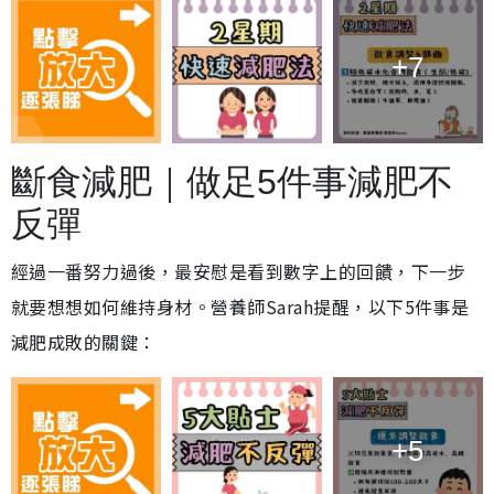
+7
斷食減肥｜做足5件事減肥不
反彈
經過一番努力過後，最安慰是看到數字上的回饋，下一步
就要想想如何維持身材。營養師Sarah提醒，以下5件事是
減肥成敗的關鍵：
+5