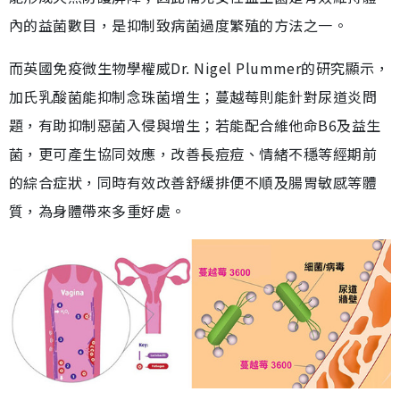
內的益菌數目，是抑制致病菌過度繁殖的方法之一。
而英國免疫微生物學權威Dr. Nigel Plummer的研究顯示，
加氏乳酸菌能抑制念珠菌增生；蔓越莓則能針對尿道炎問
題，有助抑制惡菌入侵與增生；若能配合維他命B6及益生
菌，更可產生協同效應，改善長痘痘、情緒不穩等經期前
的綜合症狀，同時有效改善舒緩排便不順及腸胃敏感等體
質，為身體帶來多重好處。