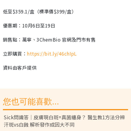
低至$359.1/盒（標準價$399/盒）
優惠期：10月6日至19日
銷售點：萬寧、3ChemBio 官網及門市有售
立即購買：
https://bit.ly/46chIpL
資料由客戶提供
您也可能喜歡...
Sick問識答｜皮膚現白斑=真菌纏身？ 醫生教1方法分辨
汗斑vs白蝕 解析發作成因大不同