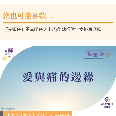
您也可能喜歡...
「光頭仔」王嘉明仔大十八變 轉行做生意拒再剃頭