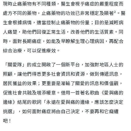
現時止痛藥物有不同種類，醫生會視乎痛症的嚴重程度而
處方不同的藥物，止痛藥物的功效已非常穩定及顯著²。醫
生會根據病情，適當控制止痛藥物的份量；目的是減輕病
人痛楚，助他們回復正常生活，改善他們的生活質素。同
時，面對長期痛症，如能及早瞭解生理心理病因，再配合
綜合治療，可以促進療效。
「關愛隊」的成立開啟了一個新平台，加強對地區人士的
照顧，讓他們得悉更多社會資訊和資源，做到傳遞訊息，
居民獲益的效果；更重要是灌輸了關愛的訊息和價值觀，
促進社會共融及增添暖意。借用一首著名歌曲《愛與痛的
邊緣》結尾的歌詞「永遠在愛與痛的邊緣，應該怎麼決定
挑選」，如何面對痛症將由自己決定，不要再和它癡纏
吧！