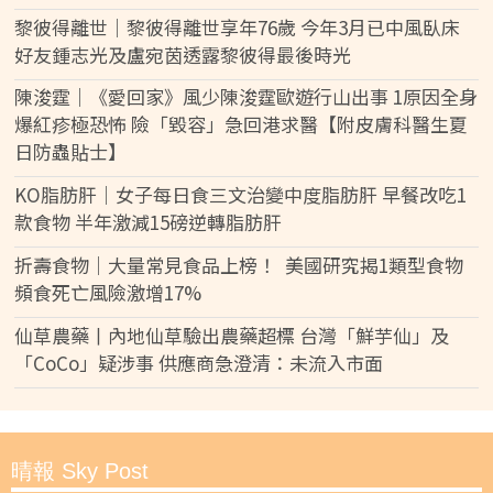
黎彼得離世｜黎彼得離世享年76歲 今年3月已中風臥床
好友鍾志光及盧宛茵透露黎彼得最後時光
陳浚霆｜《愛回家》風少陳浚霆歐遊行山出事 1原因全身
爆紅疹極恐怖 險「毀容」急回港求醫【附皮膚科醫生夏
日防蟲貼士】
KO脂肪肝｜女子每日食三文治變中度脂肪肝 早餐改吃1
款食物 半年激減15磅逆轉脂肪肝
折壽食物｜大量常見食品上榜！ 美國研究揭1類型食物
頻食死亡風險激增17%
仙草農藥丨內地仙草驗出農藥超標 台灣「鮮芋仙」及
「CoCo」疑涉事 供應商急澄清：未流入市面
晴報 Sky Post