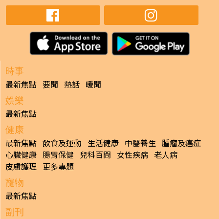
時事
最新焦點
要聞
熱話
暖聞
娛樂
最新焦點
健康
最新焦點
飲食及運動
生活健康
中醫養生
腫瘤及癌症
心臟健康
腸胃保健
兒科百問
女性疾病
老人病
皮膚護理
更多專題
寵物
最新焦點
副刊