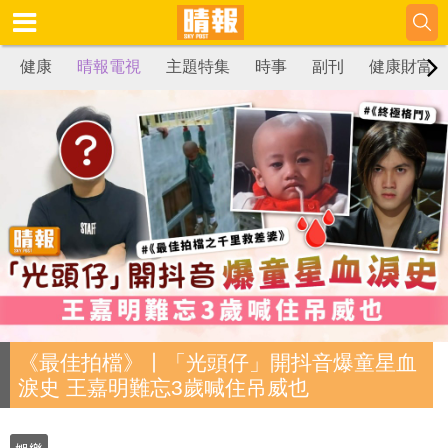
健康
晴報電視
主題特集
時事
副刊
健康財富
《最佳拍檔》丨「光頭仔」開抖音爆童星血
淚史 王嘉明難忘3歲喊住吊威也