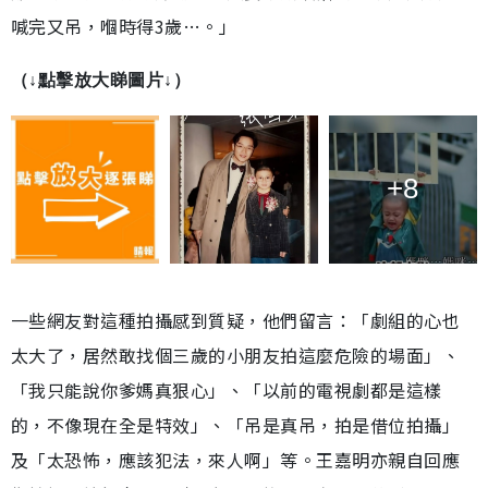
喊完又吊，嗰時得3歲…。」
（↓點擊放大睇圖片↓）
+8
一些網友對這種拍攝感到質疑，他們留言：「劇組的心也
太大了，居然敢找個三歲的小朋友拍這麼危險的場面」、
「我只能說你爹媽真狠心」、「以前的電視劇都是這樣
的，不像現在全是特效」、「吊是真吊，拍是借位拍攝」
及「太恐怖，應該犯法，來人啊」等。王嘉明亦親自回應