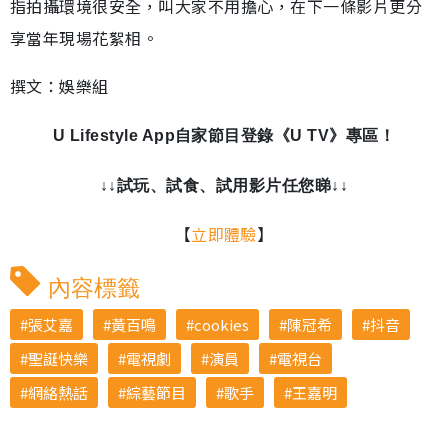
指拍攝環境很安全，叫大家不用擔心，在下一條影片更分
享當年現場花絮相。
撰文：娛樂組
U Lifestyle App自家節目登錄《U TV》專區！
↓↓試玩、試食、試用影片任您睇↓↓
【
立即體驗
】
內容標籤
張艾嘉
黃百鳴
cookies
陳冠希
抖音
聖誕快樂
電視劇
演員
電視台
網絡熱話
綜藝節目
歌手
王嘉明