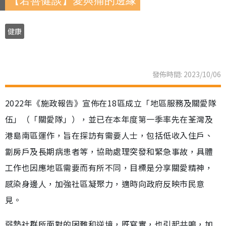
【若善健談】愛與痛的邊緣
健康
發佈時間: 2023/10/06
2022年《施政報告》宣佈在18區成立「地區服務及關愛隊
伍」（「關愛隊」），並已在本年度第一季率先在荃灣及
港島南區運作，旨在探訪有需要人士，包括低收入住戶、
劏房戶及長期病患者等，協助處理突發和緊急事故，具體
工作也因應地區需要而有所不同，目標是分享關愛精神，
感染身邊人，加強社區凝聚力，適時向政府反映市民意
見。
弱勢社群所面對的困難和逆境，既寫實，也引起共鳴，加