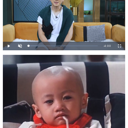
剩
-
4:00
載
播
開
全
入
放
啟
螢
完
音
幕
餘
畢
效
:
1
時
3
.
5
間
0
%