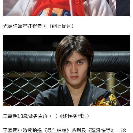
光頭仔當年好得意。（網上圖片）
王嘉明18歲做男主角。（《終極格鬥》）
王嘉明小時候拍過《最佳拍檔》系列及《聖誕快樂》，18