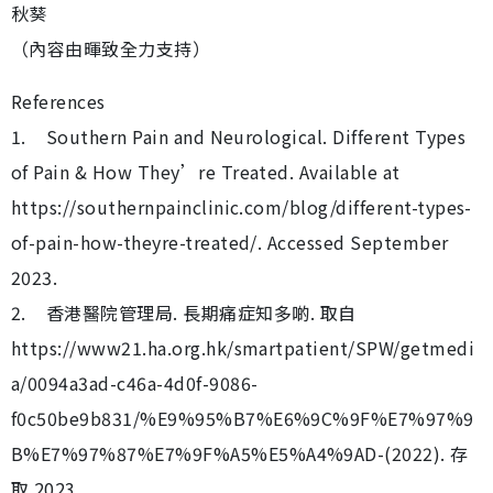
秋葵
（內容由暉致全力支持）
References
1. Southern Pain and Neurological. Different Types
of Pain & How They’re Treated. Available at
https://southernpainclinic.com/blog/different-types-
of-pain-how-theyre-treated/. Accessed September
2023.
2. 香港醫院管理局. 長期痛症知多啲. 取自
https://www21.ha.org.hk/smartpatient/SPW/getmedi
a/0094a3ad-c46a-4d0f-9086-
f0c50be9b831/%E9%95%B7%E6%9C%9F%E7%97%9
B%E7%97%87%E7%9F%A5%E5%A4%9AD-(2022). 存
取 2023.