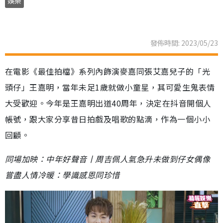
娛樂
發佈時間: 2023/05/23
在電影《最佳拍檔》系列內飾演麥嘉同張艾嘉兒子的「光
頭仔」王嘉明，當年未足1歲就做小童星，其可愛生鬼表情
大受歡迎。今年是王嘉明出道40周年，決定在抖音開個人
帳號，跟大家分享昔日拍戲及唱歌的點滴，作為一個小小
回顧。
同場加映：中年好聲音丨周吉佩人氣急升未做到仔女偶像
嘗盡人情冷暖：學識感恩同珍惜