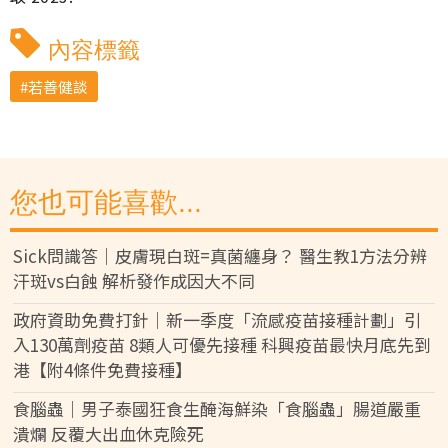
內容標籤
若善健談
您也可能喜歡...
Sick問識答｜皮膚現白斑=真菌纏身？ 醫生教1方法分辨
汗斑vs白蝕 解析發作成因大不同
政府資助免費打針｜新一季度「流感疫苗接種計劃」引
入130萬劑疫苗 8類人可優先接種 科興疫苗最快月底先到
港【附4條件免費接種】
食腦蟲｜男子泰國狂食生醃海鮮染「食腦蟲」腸道嚴重
潰爛 反覆大出血休克險死