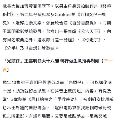
歲長大後加盟黃百鳴旗下，以男主角身分拍動作片《終極
格鬥》，第二年孖陳冠希及Cookies拍《九個女仔一隻
鬼》，及夥拍余文樂、鄧麗欣合演《百分百感覺》。同期
王嘉明歌影雙線發展，曾推出一張專輯《公告天下》，內
有同名歌曲之外，還收錄《差一分鐘》、《你走了》、
《分手》及《童話》等歌曲。
【
下一
「光頭仔」王嘉明仔大十八變 轉行做生意拒再剃頭
頁
】
現年40歲的王嘉明已經唔似以前「光頭仔」，可以講佬味
十足，頭頂就留番頭髮。在抖音上載的短片內容，有提及
當年3歲時拍《最佳拍檔之千里救差婆》，被劇組安排用威
也吊出外牆的驚險場面，「呢部電影算係我細個時候比較
難忘嘅電影，有爆炸場面，又要吊威跌落去…吊完又喊，