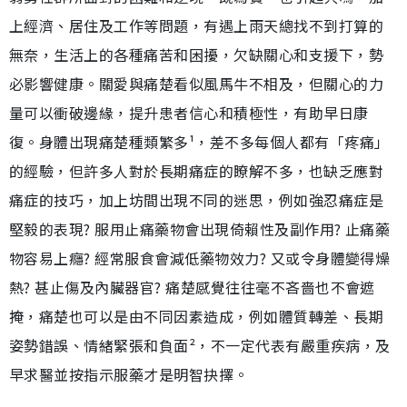
上經濟、居住及工作等問題，有遇上雨天總找不到打算的
無奈，生活上的各種痛苦和困擾，欠缺關心和支援下，勢
必影響健康。關愛與痛楚看似風馬牛不相及，但關心的力
量可以衝破邊緣，提升患者信心和積極性，有助早日康
復。身體出現痛楚種類繁多¹，差不多每個人都有「疼痛」
的經驗，但許多人對於長期痛症的瞭解不多，也缺乏應對
痛症的技巧，加上坊間出現不同的迷思，例如強忍痛症是
堅毅的表現? 服用止痛藥物會出現倚賴性及副作用? 止痛藥
物容易上癮? 經常服食會減低藥物效力? 又或令身體變得燥
熱? 甚止傷及內臟器官? 痛楚感覺往往毫不吝嗇也不會遮
掩，痛楚也可以是由不同因素造成，例如體質轉差、長期
姿勢錯誤、情緒緊張和負面²，不一定代表有嚴重疾病，及
早求醫並按指示服藥才是明智抉擇。