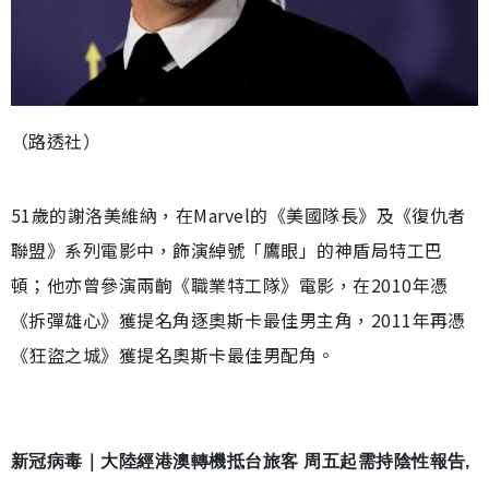
（路透社）
51歲的謝洛美維納，在Marvel的《美國隊長》及《復仇者
聯盟》系列電影中，飾演綽號「鷹眼」的神盾局特工巴
頓；他亦曾參演兩齣《職業特工隊》電影，在2010年憑
《拆彈雄心》獲提名角逐奧斯卡最佳男主角，2011年再憑
《狂盜之城》獲提名奧斯卡最佳男配角。
新冠病毒｜大陸經港澳轉機抵台旅客 周五起需持陰性報告,