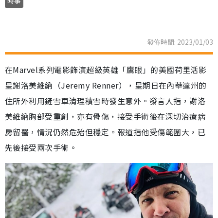
時事
發佈時間: 2023/01/03
在Marvel系列電影飾演超級英雄「鷹眼」的美國荷里活影
星謝洛美維納（Jeremy Renner），星期日在內華達州的
住所外利用鏟雪車清理積雪時發生意外。發言人指，謝洛
美維納胸部受重創，亦有骨傷，接受手術後在深切治療病
房留醫，情況仍然危殆但穩定。報道指他受傷範圍大，已
先後接受兩次手術。