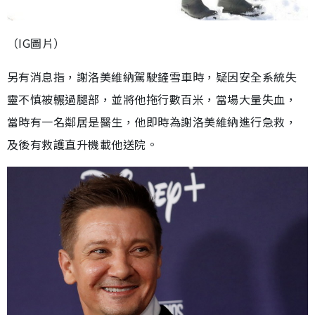
（IG圖片）
另有消息指，謝洛美維納駕駛鏟雪車時，疑因安全系統失
靈不慎被輾過腿部，並將他拖行數百米，當場大量失血，
當時有一名鄰居是醫生，他即時為謝洛美維納進行急救，
及後有救護直升機載他送院。