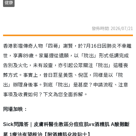
健康
發佈時間: 2026/07/21
香港影壇傳奇人物「四哥」謝賢，於7月16日因肺炎不幸離
世，享壽89歲。家屬遵從遺願，以「院出」形式低調完成
告別及火化，未有設靈，亦引起公眾關注「院出」這種喪
葬方式。事實上，昔日巨星黃霑、倪匡，同樣是以「院
出」辦理身後事。到底「院出」是甚麼？申請流程、注意
事項及收費如何？下文為您全面拆解。
同場加映：
Sick問識答｜皮膚科醫生教區分痘痘肌vs酒糟肌 A酸難斷
尾 1療法有望根治【附酒糟肌化妝貼士】