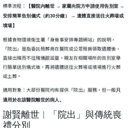
標準流程：
【醫院內離世 → 家屬向院方申請使用告別室 →
安排簡單告別儀式（約30分鐘） → 遺體直接送往火葬場或
墳場】
根據食物環境衞生署「身後事安排專題網站」的說明，
「院出」是指委託殮葬商在醫院或公眾殮房領取遺體後，
直接出殯而不往殯儀館設靈。親友在相關場所的告別室舉
行簡單送別儀式後，再將遺體送往火葬場或墳場進行火葬
或土葬。
適用對象：大部份醫院均有提供「院出」服務，但一般
只
適用於在該醫院離世的病人。
謝賢離世︱「院出」與傳統喪
禮分別