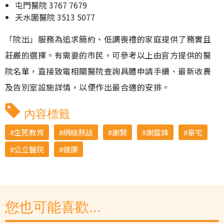
屯門醫院 3767 7679
天水圍醫院 3513 5077
「院出」服務為追求簡約、低調喪禮的家庭提供了務實且
莊嚴的選擇。有需要的市民，可參考以上由官方提供的醫
院名單，直接致電相關醫院查詢具體申請手續、最新收費
及告別室設施詳情，以便作出最合適的安排。
內容標籤
生死教育
網絡熱話
謝賢
謝霆鋒
豪宅
公立醫院
健康
您也可能喜歡...