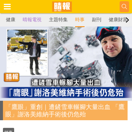
健康
晴報電視
主題特集
時事
副刊
健康財富
「鷹眼」重創｜遭鏟雪車輾腳大量出血 「鷹
眼」謝洛美維納手術後仍危殆