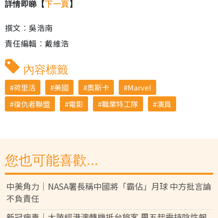
詳情即睇【
下一頁
】
撰文︰吳浩南
責任編輯︰戴維浩
內容標籤
荷里活
美國
奧斯卡
Marvel
復仇者聯盟
電影
職業特工隊
演員
您也可能喜歡...
中美角力｜NASA署長稱中國將「霸佔」月球 中方批言論
不負責任
新冠病毒｜大陸經港澳轉機抵台旅客 周五起需持陰性報