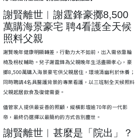
謝賢離世︱謝霆鋒豪擲8,500
萬購海景豪宅 聘4看護全天候
照料父親
謝賢晚年健康明顯轉差，行動力大不如前，出入需依靠輪
椅及枴杖輔助。兒子謝霆鋒為父親晚年生活盡顯孝心，豪
擲8,500萬購入海景豪宅供父親居住，環境清幽利於休養；
同時聘請4名具醫護背景的專業看護，以三班制全天候照料
父親起居飲食及復健需要。
儘管家人提供最妥善的照顧，縱橫影壇逾70年的一代影
帝，最終仍選擇以最簡約的方式告別塵世。
謝賢離世︱甚麼是「院出」？