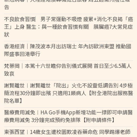
告
不良飲食習慣︳男子常運動不吸煙 疲累+消化不良揭「癌
王」上身 醫生：與一種飲食習慣有關︳胰臟癌7大常見症
狀
香港經濟｜陳茂波本月出訪瑞士 年內訪歐洲東盟 推動國
際盛事回港舉行
梵蒂岡｜本篤十六世瞻仰告別儀式展開 首日至少6.5萬人
致哀
謝賢離世︱謝賢離世「院出」火化不設靈低調告別 4步極
簡流程30分鐘即出殯 只適用1類病人【附全港院出服務醫
院名單】
醫療費用減免︱HA Go手機App新增功能一㩒即可申請醫
療費用減免 3分鐘完成預約免排隊【附申請條件】
東張西望︱14歲女生遭校園欺凌吞藥命危 同學踢爆老師