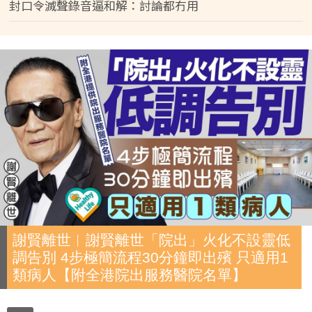
封口令滅聲錄音逼和解：討論都冇用
謝賢離世︱謝賢離世「院出」火化不設靈低
調告別 4步極簡流程30分鐘即出殯 只適用1
類病人【附全港院出服務醫院名單】