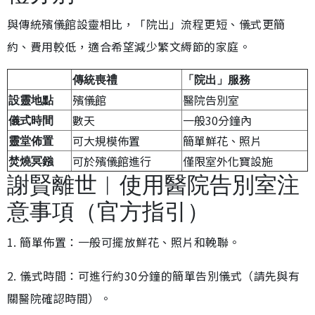
與傳統殯儀館設靈相比，「院出」流程更短、儀式更簡
約、費用較低，適合希望減少繁文縟節的家庭。
傳統喪禮
「院出」服務
殯儀館
醫院告別室
設靈地點
數天
一般30分鐘內
儀式時間
可大規模佈置
簡單鮮花、照片
靈堂佈置
可於殯儀館進行
僅限室外化寶設施
焚燒冥鏹
謝賢離世︱使用醫院告別室注
意事項（官方指引）
1. 簡單佈置：一般可擺放鮮花、照片和輓聯。
2. 儀式時間：可進行約30分鐘的簡單告別儀式（請先與有
關醫院確認時間）。