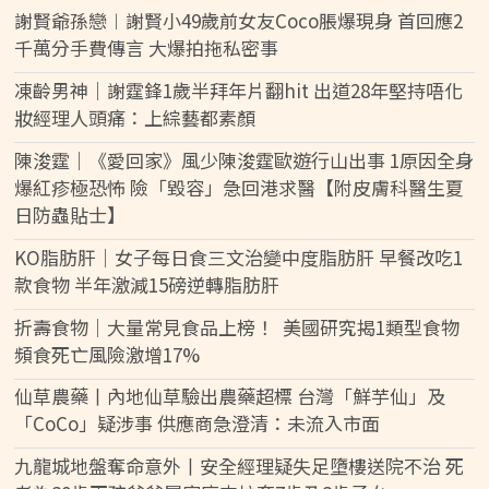
謝賢爺孫戀︱謝賢小49歲前女友Coco脹爆現身 首回應2
千萬分手費傳言 大爆拍拖私密事
凍齡男神｜謝霆鋒1歲半拜年片翻hit 出道28年堅持唔化
妝經理人頭痛：上綜藝都素顏
陳浚霆｜《愛回家》風少陳浚霆歐遊行山出事 1原因全身
爆紅疹極恐怖 險「毀容」急回港求醫【附皮膚科醫生夏
日防蟲貼士】
KO脂肪肝｜女子每日食三文治變中度脂肪肝 早餐改吃1
款食物 半年激減15磅逆轉脂肪肝
折壽食物｜大量常見食品上榜！ 美國研究揭1類型食物
頻食死亡風險激增17%
仙草農藥丨內地仙草驗出農藥超標 台灣「鮮芋仙」及
「CoCo」疑涉事 供應商急澄清：未流入市面
九龍城地盤奪命意外丨安全經理疑失足墮樓送院不治 死