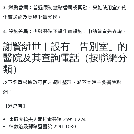
3. 燃點香燭：普遍限制燃點香燭或冥鏹，只能使用室外的
化寶設施及焚燒少量冥鏹。
4. 設施差異：少數醫院不設化寶設施，申請前宜先查詢。
謝賢離世︱設有「告別室」的
醫院及其查詢電話（按聯網分
類）
以下名單根據政府官方資料整理，涵蓋本港主要醫院聯
網：
【港島東】
東區尤德夫人那打素醫院 2595 6224
律敦治及鄧肇堅醫院 2291 1030