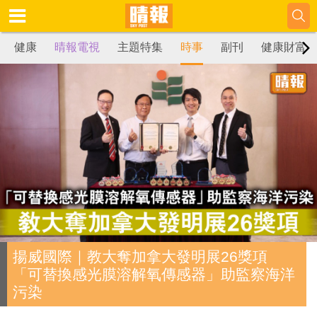
健康
晴報電視
主題特集
時事
副刊
健康財富
揚威國際｜教大奪加拿大發明展26獎項
「可替換感光膜溶解氧傳感器」助監察海洋
污染