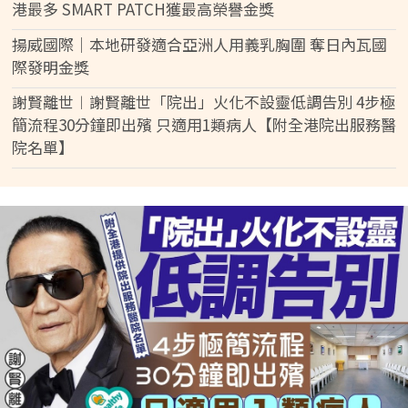
港最多 SMART PATCH獲最高榮譽金獎
揚威國際｜本地研發適合亞洲人用義乳胸圍 奪日內瓦國
際發明金獎
謝賢離世︱謝賢離世「院出」火化不設靈低調告別 4步極
簡流程30分鐘即出殯 只適用1類病人【附全港院出服務醫
院名單】