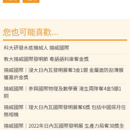
您也可能喜歡...
科大研發水底機械人 揚威國際
教大揚威國際發明節 粵語語料庫奪金獎
揚威國際｜浸大日內瓦發明展奪3金1銀 金屬面防刮薄膜
獲嘉許金獎
揚威國際｜參與國際物理及數學賽 港生兩隊奪4金5銀1
銅
揚威國際｜理大日內瓦國際發明展奪6獎 包括中國探月任
務相機
揚威國際｜2022年日內瓦國際發明展 生產力局奪38獎全