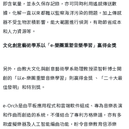
即含氧量，並永久保存記錄，亦可同時利用遙感傳送數
據，化解一直以來都難以監察海洋污染的問題。加上傳感
器不受生物淤積影響，能大範圍進行偵測，有助節省成本
和人力資源等。
文化創意藝術學系以「e-樂團重塑音樂學習」贏得金獎
另外，由教大文化與創意藝術學系助理教授梁智軒博士開
創的「以e-樂團重塑音樂學習」則贏得金獎 、「二十大最
佳發明」和特別獎。
e-Orch是由平板應用程式和雲端軟件組成、專為音樂表演
和作曲而創造的系統，不僅結合了專利方格樂譜，亦有多
款虛擬樂器及人工智能編曲功能，盼令音樂教育倍添樂