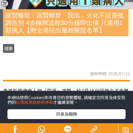
謝賢離世︱謝賢離世「院出」火化不設靈低
調告別 4步極簡流程30分鐘即出殯 只適用1
類病人【附全港院出服務醫院名單】
健康
發佈時間: 2026/07/21
香港影壇傳奇人物「四哥」謝賢，於7月16日因肺炎不幸離
本網站使用Cookies來改善您的瀏覽體驗, 請確定您同意及接受我
世，享壽89歲。家屬遵從遺願，以「院出」形式低調完成
們的
私隱政策與使用條款
才繼續瀏覽。
告別及火化，未有設靈，亦引起公眾關注「院出」這種喪
同意及關閉
葬方式。事實上，昔日巨星黃霑、倪匡，同樣是以「院
出」辦理身後事。到底「院出」是甚麼？申請流程、注意