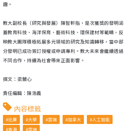
趣。
教大副校長（研究與發展）陳智軒指，是次獲獎的發明涵
蓋教育科技、海洋保育、藝術科技、環保建材等範疇，反
映教大團隊積極拓展多元領域的研究及知識轉移，當中部
分發明已成功簽訂授權或申請專利。教大未來會繼續透過
不同合作，持續為社會帶來正面影響。
撰文：梁薾心
責任編輯：陳浩義
內容標籤
比賽
大學
雲端
加拿大
人工智能
香港
雲端