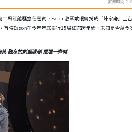
發佈時間: 202
第二場紅館騷擔任嘉賓。Eason激罕戴眼鏡扮成「陳家謙」上
有傳Eason在今年年底舉行15場紅館跨年騷，未知是否藉今
笑 難忘拍劇捱眼瞓 攬埋一齊喊