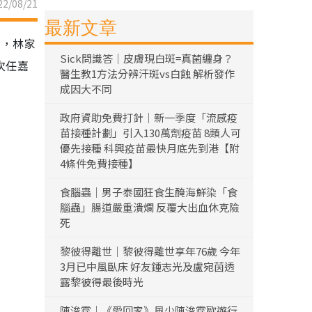
2/08/21
最新文章
台，林家
Sick問識答｜皮膚現白斑=真菌纏身？
次任嘉
醫生教1方法分辨汗斑vs白蝕 解析發作
成因大不同
政府資助免費打針｜新一季度「流感疫
苗接種計劃」引入130萬劑疫苗 8類人可
優先接種 科興疫苗最快月底先到港【附
4條件免費接種】
食腦蟲｜男子泰國狂食生醃海鮮染「食
腦蟲」腸道嚴重潰爛 反覆大出血休克險
死
黎彼得離世｜黎彼得離世享年76歲 今年
3月已中風臥床 好友鍾志光及盧宛茵透
露黎彼得最後時光
陳浚霆｜《愛回家》風少陳浚霆歐遊行