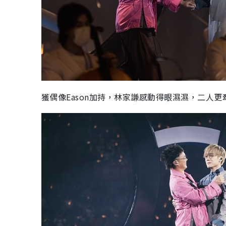
獲偶像Eason加持，林家謙感動得眼濕濕，二人更