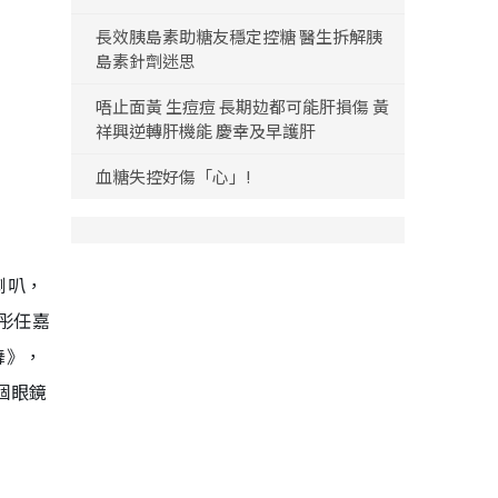
長效胰島素助糖友穩定控糖 醫生拆解胰
島素針劑迷思
唔止面黃 生痘痘 長期攰都可能肝損傷 黃
祥興逆轉肝機能 慶幸及早護肝
血糖失控好傷「心」!
喇叭，
欣彤任嘉
舞》，
個眼鏡