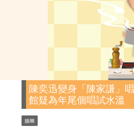
陳奕迅變身「陳家謙」唱
館疑為年尾個唱試水溫
娛樂