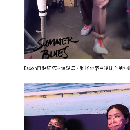
Eason再踏紅館冧爆觀眾，難怪他落台後開心到伸脷。(Th