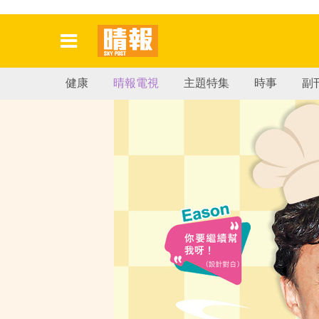
健康
晴報電視
主題特集
時事
副