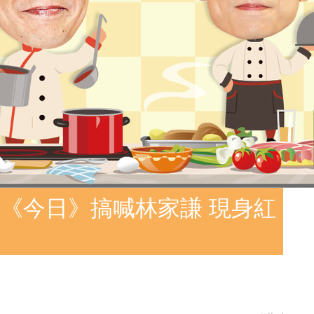
《今日》搞喊林家謙 現身紅