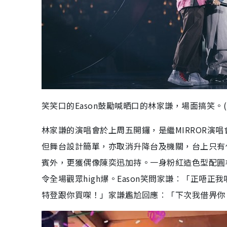
笑笑口的Eason鼓勵喊晒口的林家謙，場面搞笑。(
林家謙的演唱會於上周五開鑼，是繼MIRROR演
但舞台設計簡單，亦取消升降台及機關，台上只有代表
賓外，更獲偶像陳奕迅加持。一身粉紅造色型配圓框
令全場觀眾high爆。Eason笑問家謙︰「正唔
特登跟你買㗎！」家謙尷尬回應︰「下次我借畀你。