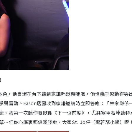
)
」本色，他自爆在台下聽到家謙唱歌時哽咽，他也幾乎感動得哭
聲雷動。Eason透露收到家謙邀請時立即答應：「林家謙係
癒。我第一次聽你嘅歌係《下一位前度》，尤其塞車嗰陣聽特
…但你心底裏都係賤賤哋，大家St. Jo仔（聖若瑟小學）嚟