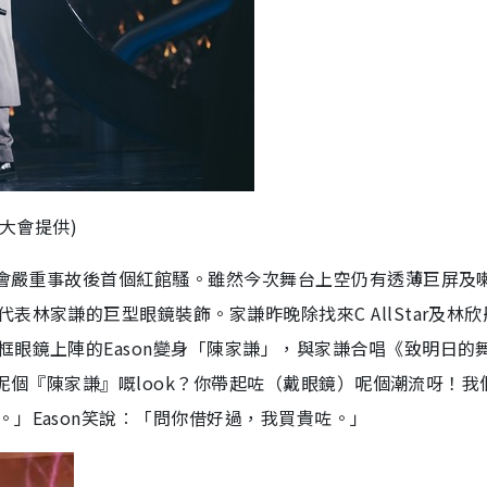
大會提供)
唱會嚴重事故後首個紅館騷。雖然今次舞台上空仍有透薄巨屏及
林家謙的巨型眼鏡裝飾。家謙昨晚除找來C AllStar及林
眼鏡上陣的Eason變身「陳家謙」，與家謙合唱《致明日的
正我呢個『陳家謙』嘅look？你帶起咗（戴眼鏡）呢個潮流呀！我
」Eason笑說︰「問你借好過，我買貴咗。」