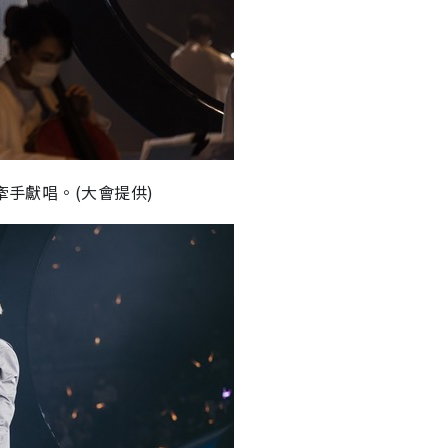
牽手獻唱。(大會提供)