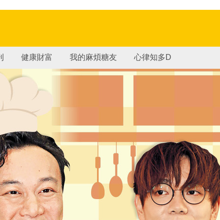
刊
健康財富
我的麻煩糖友
心律知多D