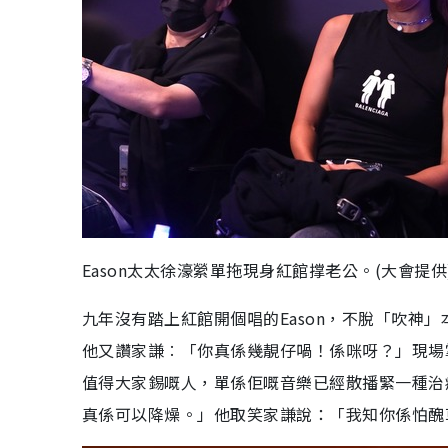
Eason太太徐濠縈單拖現身紅館撑老公。(大會提供
九年沒有踏上紅館開個唱的Eason，不脫「吹神
他又讚家謙︰「你真係幾靚仔喎！係咪呀？」現場掌
值得大家錫嘅人，單係佢嘅音樂已經散播緊一種治
真係可以降燥。」他取笑家謙說：「我知你係怕醜草