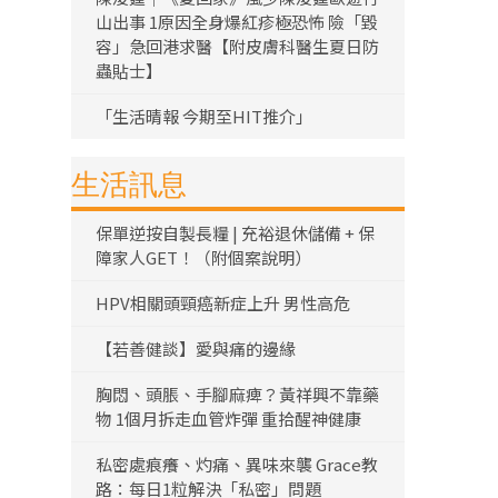
山出事 1原因全身爆紅疹極恐怖 險「毀
容」急回港求醫【附皮膚科醫生夏日防
蟲貼士】
「生活晴報 今期至HIT推介」
生活訊息
保單逆按自製長糧 | 充裕退休儲備 + 保
障家人GET！（附個案說明）
HPV相關頭頸癌新症上升 男性高危
【若善健談】愛與痛的邊緣
胸悶、頭脹、手腳麻痺？黃祥興不靠藥
物 1個月拆走血管炸彈 重拾醒神健康
私密處痕癢、灼痛、異味來襲 Grace教
路：每日1粒解決「私密」問題