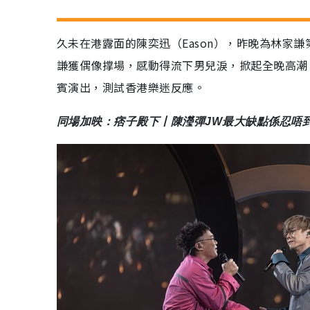
久未在港露面的陳奕迅（Eason），昨晚為林家謙
謙獲偶像撑場，感動得流下男兒淚，掀起全晚高潮。
賓演出，測試香港樂迷反應。
同場加映：痞子殿下丨陳瀅彈JW最大缺點係忍唔到