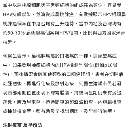
當中以扁桃腺細胞與子宮頸細胞的組成甚為類似，容易受
HPV持續感染，並演變成扁桃腺癌。有數據顯示HPV相關扁
桃腺癌個案在中港台均有上升趨勢，當中內地及台灣均有
約60-70% 扁桃腺癌個案與HPV相關，比例與西方國家漸漸
拉近。
何醫生表示，扁桃腺癌屬於口咽癌的一種，這類型癌症
中，如果發現腫瘤細胞內的HPV檢測呈陽性(例如p16陽
性)，預後情況會較其他類型的口咽癌理想。患者在切除病
灶腫瘤後，再進行化療及放射治療。何醫生建議市民若發
現頸部兩側位置出現不尋常腫脹、持續兩星期仍未有消退
跡象，應及早求醫，透過簡單的超聲波檢查、內窺鏡檢查
或抽針檢查等，都有助及早找出病因，及早進行治療。
注射疫苗 及早預防