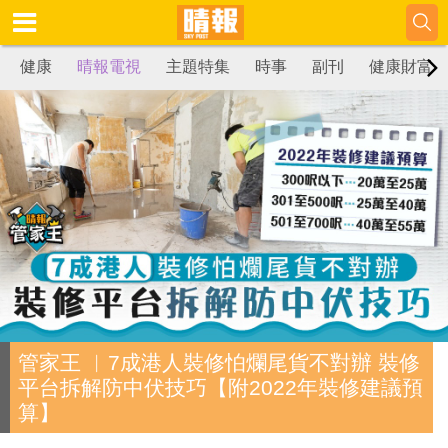
健康
晴報電視
主題特集
時事
副刊
健康財富
管家王 ︳7成港人裝修怕爛尾貨不對辦 裝修
平台拆解防中伏技巧【附2022年裝修建議預
算】