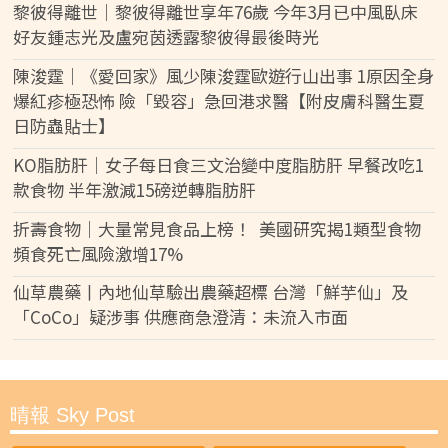
黎彼得離世｜黎彼得離世享年76歲 今年3月已中風臥床
好友鍾志光及盧宛茵透露黎彼得最後時光
陳浚霆｜《愛回家》風少陳浚霆歐遊行山出事 1原因全身
爆紅疹極恐怖 險「毀容」急回港求醫【附皮膚科醫生夏
日防蟲貼士】
KO脂肪肝｜女子每日食三文治變中度脂肪肝 早餐改吃1
款食物 半年激減15磅逆轉脂肪肝
折壽食物｜大量常見食品上榜！ 美國研究揭1類型食物
頻食死亡風險激增17%
仙草農藥丨內地仙草驗出農藥超標 台灣「鮮芋仙」及
「CoCo」疑涉事 供應商急澄清：未流入市面
晴報 Sky Post