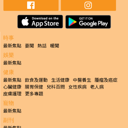
時事
最新焦點
要聞
熱話
暖聞
娛樂
最新焦點
健康
最新焦點
飲食及運動
生活健康
中醫養生
腫瘤及癌症
心臟健康
腸胃保健
兒科百問
女性疾病
老人病
皮膚護理
更多專題
寵物
最新焦點
副刊
最新焦點