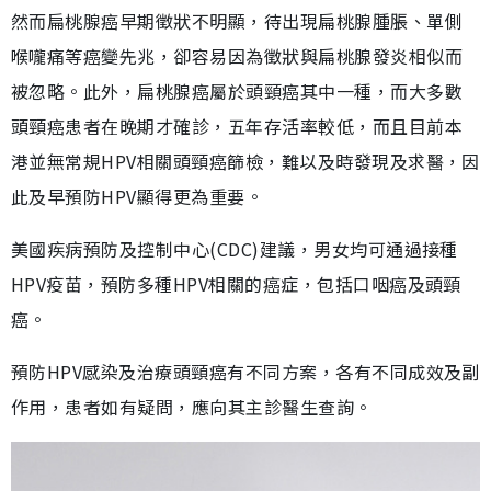
然而扁桃腺癌早期徵狀不明顯，待出現扁桃腺腫脹、單側
喉嚨痛等癌變先兆，卻容易因為徵狀與扁桃腺發炎相似而
被忽略。此外，扁桃腺癌屬於頭頸癌其中一種，而大多數
頭頸癌患者在晚期才確診，五年存活率較低，而且目前本
港並無常規HPV相關頭頸癌篩檢，難以及時發現及求醫，因
此及早預防HPV顯得更為重要。
美國疾病預防及控制中心(CDC)建議，男女均可通過接種
HPV疫苗，預防多種HPV相關的癌症，包括口咽癌及頭頸
癌。
預防HPV感染及治療頭頸癌有不同方案，各有不同成效及副
作用，患者如有疑問，應向其主診醫生查詢。