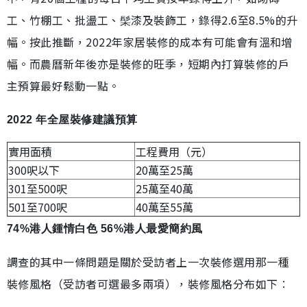
工、竹棚工、批盪工、髤漆及裝飾工，錄得2.6至8.5%的升
幅。按此推斷，2022年家居裝修的成本有可能會有溫和增
幅。而農曆新年後亦是裝修的旺季，短期內打算裝修的戶
主預算最好鬆動一點。
2022 年全屋裝修建議預算
實用面積
工程費用（元）
300呎以下
20萬至25萬
301至500呎
25萬至40萬
501至700呎
40萬至55萬
74%港人鍾情白色 56%港人最愛簡約風
調查的其中一條問題是關於受訪者上一次裝修選用那一種
裝修風格（受訪者可選最多兩項），裝修風格分布如下︰