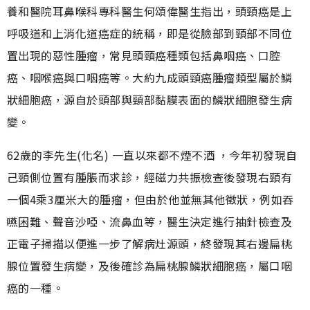
養和醫院耳鼻喉科專科醫生何頌偉醫生指出，頭頸癌是上
呼吸道和上消化道癌症的統稱，即是從臉部到頸部不同位
置出現的惡性腫瘤，常見頭頸癌種類包括鼻咽癌、口腔
癌、咽喉癌與口咽癌等。大約九成頭頸癌腫瘤類型屬於鱗
狀細胞癌，源自於頭部與頸部黏膜表面的鱗狀細胞發生病
變。
62歲的李先生(化名) 一直以來都不煙不酒 ，今年初發現自
己頸側位置有腫脹而求診，經磁力共振檢查後發現右頸有
一個4乘3厘米大的腫瘤，但由於他並無其他徵狀，例如吞
嚥困難、聲音沙啞、流鼻血等，醫生決定進行抽針檢查及
正電子掃描以便進一步了解病灶源頭，終發現其右邊扁桃
腺位置發生病變，及後確診為扁桃腺鱗狀細胞癌，屬口咽
癌的一種。