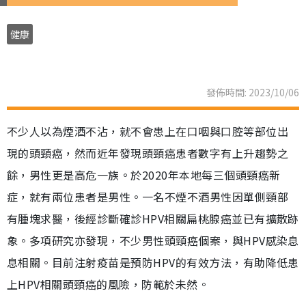
健康
發佈時間: 2023/10/06
不少人以為煙酒不沾，就不會患上在口咽與口腔等部位出
現的頭頸癌，然而近年發現頭頸癌患者數字有上升趨勢之
餘，男性更是高危一族。於2020年本地每三個頭頸癌新
症，就有兩位患者是男性。一名不煙不酒男性因單側頸部
有腫塊求醫，後經診斷確診HPV相關扁桃腺癌並已有擴散跡
象。多項研究亦發現，不少男性頭頸癌個案，與HPV感染息
息相關。目前注射疫苗是預防HPV的有效方法，有助降低患
上HPV相關頭頸癌的風險，防範於未然。