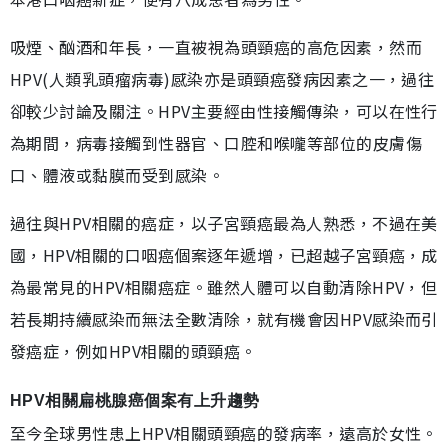
吸煙、酗酒和年長，一直被視為頭頸癌的高危因素，然而
HPV(人類乳頭瘤病毒)感染亦是頭頸癌發病因素之一，過往
卻較少討論及關注。HPV主要經由性接觸傳染，可以在性行
為期間，病毒接觸到性器官、口腔和喉嚨等部位的皮膚傷
口、體液或黏膜而受到感染。
過往與HPV相關的癌症，以子宮頸癌最為人熟悉，不過在美
國，HPV相關的口咽癌個案逐年遞增，已超越子宮頸癌，成
為最常見的HPV相關癌症。雖然人體可以自動清除HPV，但
若長期持續感染而無法全數清除，就有機會因HPV感染而引
發癌症，例如HPV相關的頭頸癌。
HPV相關扁桃腺癌個案有上升趨勢
至今全球男性患上HPV相關頭頸癌的發病率，遠高於女性。