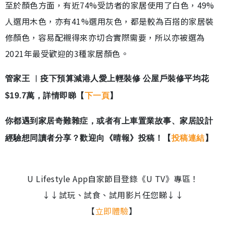
至於顏色方面，有近74%受訪者的家居使用了白色，49%
人選用木色，亦有41%選用灰色，都是較為百搭的家居裝
修顏色，容易配襯得來亦切合實際需要，所以亦被選為
2021年最受歡迎的3種家居顏色。
管家王 ︳疫下預算減港人愛上輕裝修 公屋戶裝修平均花
$19.7萬，詳情即睇【
下一頁
】
你都遇到家居奇難雜症，或者有上車置業故事、家居設計
經驗想同讀者分享？歡迎向《晴報》投稿！【
投稿連結
】
U Lifestyle App自家節目登錄《U TV》專區！
↓↓試玩、試食、試用影片任您睇↓↓
【
立即體驗
】