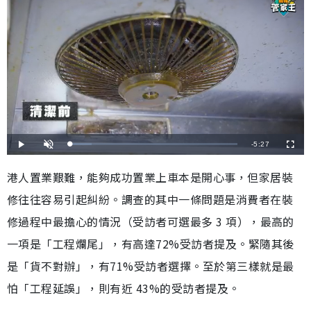
剩
-
5:27
載
播
開
全
入
放
啟
螢
完
音
幕
餘
畢
效
港人置業艱難，能夠成功置業上車本是開心事，但家居裝
:
1
時
3
修往往容易引起糾紛。調查的其中一條問題是消費者在裝
.
1
間
7
%
修過程中最擔心的情況（受訪者可選最多 3 項），最高的
一項是「工程爛尾」，有高達72%受訪者提及。緊隨其後
是「貨不對辦」，有71%受訪者選擇。至於第三樣就是最
怕「工程延誤」，則有近 43%的受訪者提及。