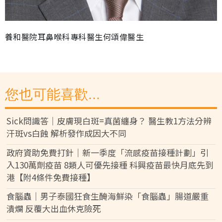
養和醫院耳鼻喉科專科醫生何頌偉醫生
您也可能喜歡...
Sick問識答｜皮膚現白斑=真菌纏身？ 醫生教1方法分辨
汗斑vs白蝕 解析發作成因大不同
政府資助免費打針｜新一季度「流感疫苗接種計劃」引
入130萬劑疫苗 8類人可優先接種 科興疫苗最快月底先到
港【附4條件免費接種】
食腦蟲｜男子泰國狂食生醃海鮮染「食腦蟲」腸道嚴重
潰爛 反覆大出血休克險死