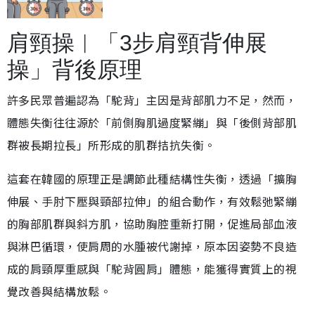
肩頸操︱「3步肩頸背伸展
操」背後原理
許多民眾普遍認為「駝背」主因是背部肌力不足，然而，
體態失衡往往源於「前側胸肌過度緊繃」與「後側背部肌
群被長期拉長」所形成的肌群拮抗失衡。
這套在韓國的原理正是調節此種結構性失衡，透過「擴胸
伸展、手肘下壓與頸部拉伸」的組合動作，有效鬆弛緊繃
的胸部肌群與斜方肌，協助胸腔重新打開，促進局部血液
與淋巴循環，使肩周的水腫被代謝掉，原本因姿勢不良造
成的肩頸厚重感與「駝背圓肩」體態，能獲得實質上的視
覺改善與結構放鬆。