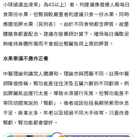
小球過濾血液率」為45以上）者，均建議像普通人般每日
食兩份水果，但腎病較嚴重者則建議只食一份水果，同時
應選低鉀水果（見附表）。由於不同食物都含鉀質，故整
體膳食都要配合，建議在營養師計算下，確保每日攝取足
夠維持身體所需而不會超出腎臟負荷上限的鉀質。
水果寒濕不應作正餐
中醫理論則講究人體調和，理論亦與西醫不同。註冊中醫
師陳俊傑稱，腎功能差往往涉及五臟六腑的不同虧損，例
如脾臟氣血運行太差，導致水液運行失常。但腎功能差不
等同坊間常說的「腎虧」，後者成因包括長期勞累而休息
不足、房事太多、年老以至經過不同大手術等，只要改善
腎虧，腎功能都會變好。