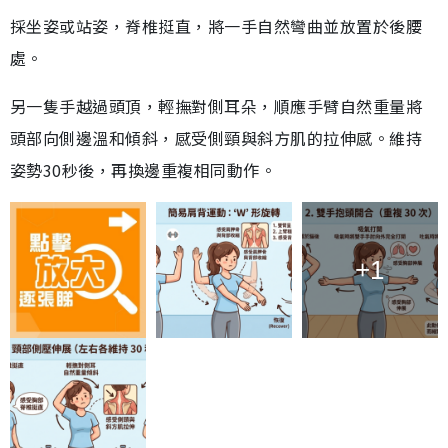
採坐姿或站姿，脊椎挺直，將一手自然彎曲並放置於後腰
處。
另一隻手越過頭頂，輕撫對側耳朵，順應手臂自然重量將
頭部向側邊溫和傾斜，感受側頸與斜方肌的拉伸感。維持
姿勢30秒後，再換邊重複相同動作。
+1