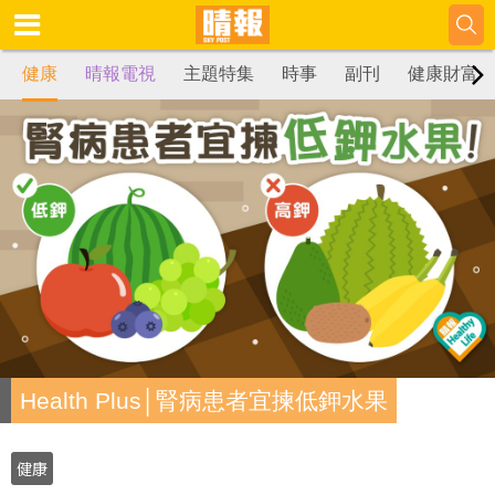
健康
晴報電視
主題特集
時事
副刊
健康財富
Health Plus│腎病患者宜揀低鉀水果
健康