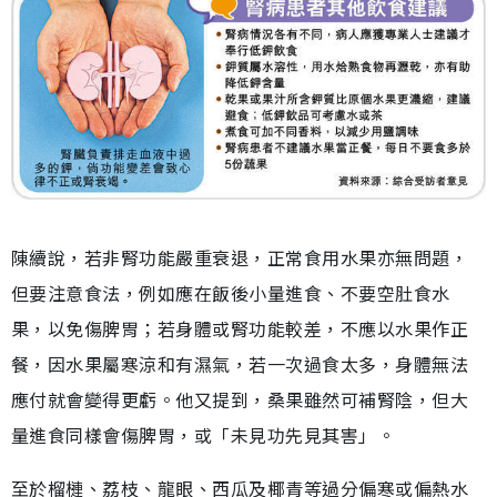
陳續說，若非腎功能嚴重衰退，正常食用水果亦無問題，
但要注意食法，例如應在飯後小量進食、不要空肚食水
果，以免傷脾胃；若身體或腎功能較差，不應以水果作正
餐，因水果屬寒涼和有濕氣，若一次過食太多，身體無法
應付就會變得更虧。他又提到，桑果雖然可補腎陰，但大
量進食同樣會傷脾胃，或「未見功先見其害」。
至於榴槤、荔枝、龍眼、西瓜及椰青等過分偏寒或偏熱水