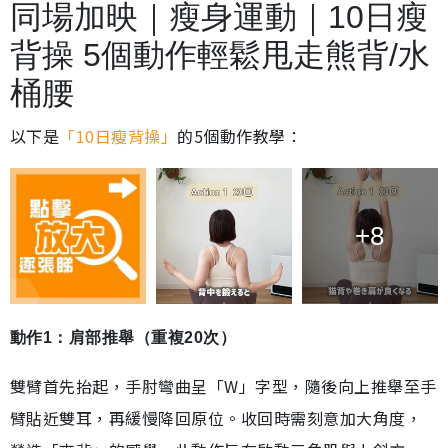
同場加映｜瘦身運動｜10日瘦
背操 5個動作輕鬆甩走熊背/水
桶腰
以下是
「10日瘦背操」
的5個動作教學：
+8
動作1：肩部推舉（重複20次）
雙臂首先抬起，手肘彎曲呈「W」字型，隨後向上推舉至手
臂貼近雙耳，再緩慢降回原位。收回時需刻意加大角度，