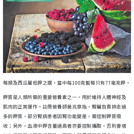
莓類及西瓜屬低鉀之選，當中每100克藍莓只有77毫克鉀。
鉀質是人類所需的重要營養素之一，用於維持人體神經及
肌肉的正常運作。註冊營養師黃兆章指，腎臟負責排走過
多的鉀質，部分腎病患者因腎功能變差，需控制鉀質吸
收；另外，血液中鉀含量過高者亦要控制攝取，否則會增