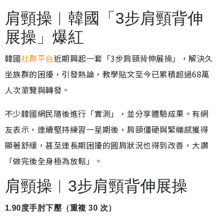
肩頸操︱韓國「3步肩頸背伸
展操」爆紅
韓國
社群平台
近期興起一套「3步肩頸背伸展操」，解決久
坐族群的困擾，引發熱論，教學貼文至今已累積超過68萬
人次瀏覽與轉發。
不少韓國網民隨後進行「實測」，並分享體驗成果。有網
友表示，連續堅持練習一星期後，肩頸僵硬與緊繃感獲得
顯著舒緩，甚至連長期困擾的圓肩狀況也得到改善，大讚
「做完後全身極為放鬆」。
肩頸操︱3步肩頸背伸展操
1.90度手肘下壓（重複 30 次）