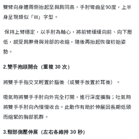
雙臂向身體兩側抬起至與肩同高，手肘彎曲呈90度，上半
身呈現類似「W」字型。
保持上臂穩定，以手肘為軸心，將前臂緩緩向前、向下壓
低，感受肩胛骨與背部的收縮，隨後再抬起恢復初始姿
勢。
2.雙手抱頭開合（重複 30 次）
將雙手手指交叉輕置於腦後（或雙手放置於耳後）。
吸氣時將雙手手肘向外完全打開，進行深度擴胸；吐氣時
將雙手手肘向內慢慢收合。此動作有助於伸展因長期低頭
而縮緊的胸部肌群。
3.頸部側壓伸展（左右各維持 30 秒）