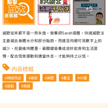
+5
減肥從來都不是一勞永逸，營養師Sarah提醒，快速減肥法
主要減去身體水分和部分脂肪，而達至肉眼可見數字上的
減少，但要維持體重，最關鍵是養成良好飲食和生活習
慣，配合恆常運動和適當休息，才能夠持之以恆。
內容標籤
網絡熱話
痛症
減肥
養生
水腫
運動
南韓