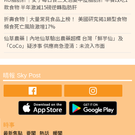
款食物 半年激減15磅逆轉脂肪肝
折壽食物｜大量常見食品上榜！ 美國研究揭1類型食物
頻食死亡風險激增17%
仙草農藥丨內地仙草驗出農藥超標 台灣「鮮芋仙」及
「CoCo」疑涉事 供應商急澄清：未流入市面
晴報 Sky Post
時事
最新焦點
要聞
熱話
暖聞