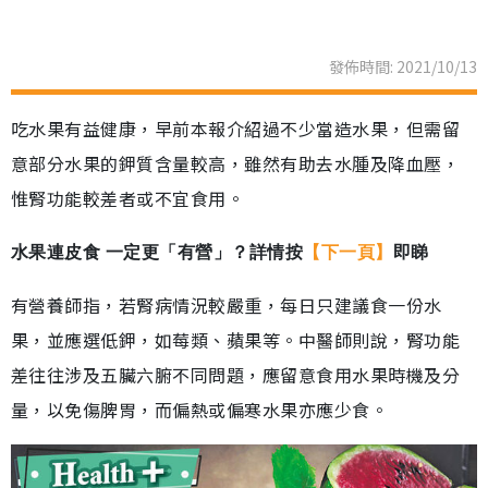
發佈時間: 2021/10/13
吃水果有益健康，早前本報介紹過不少當造水果，但需留
意部分水果的鉀質含量較高，雖然有助去水腫及降血壓，
惟腎功能較差者或不宜食用。
水果連皮食 一定更「有營」？詳情按
【下一頁】
即睇
有營養師指，若腎病情況較嚴重，每日只建議食一份水
果，並應選低鉀，如莓類、蘋果等。中醫師則說，腎功能
差往往涉及五臟六腑不同問題，應留意食用水果時機及分
量，以免傷脾胃，而偏熱或偏寒水果亦應少食。