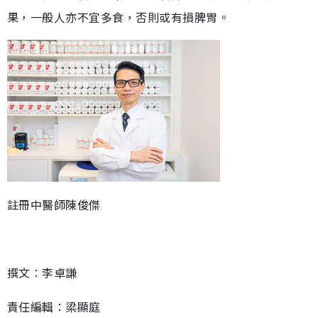
果，一般人亦不宜多食，否則或有損脾胃。
註冊中醫師陳俊傑
撰文︰李卓謙
責任編輯：梁顯庭