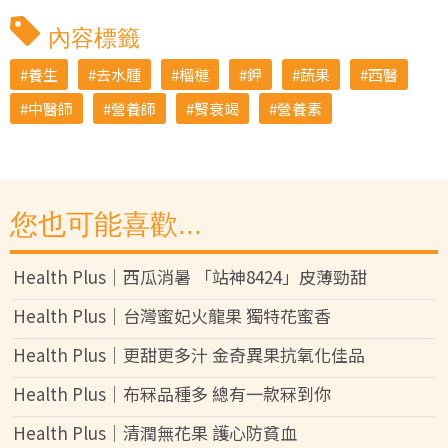
內容標籤
養生
去水腫
榴槤
鉀
蔬果
西醫
中醫師
營養師
腎衰竭
營養素
您也可能喜歡...
Health Plus│西瓜消暑 「站神8424」皮薄勁甜
Health Plus│台灣蜜妃火龍果 獨特花蜜香
Health Plus│更甜更多汁 金奇異果抗氧化佳品
Health Plus│布冧品種多 總有一款冧到你
Health Plus│清潤無花果 護心防貧血