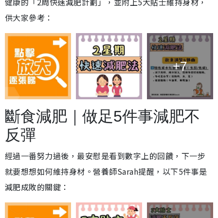
健康的「2周快速減肥計劃」，並附上5大貼士維持身材，
供大家參考：
+7
斷食減肥｜做足5件事減肥不
反彈
經過一番努力過後，最安慰是看到數字上的回饋，下一步
就要想想如何維持身材。營養師Sarah提醒，以下5件事是
減肥成敗的關鍵：