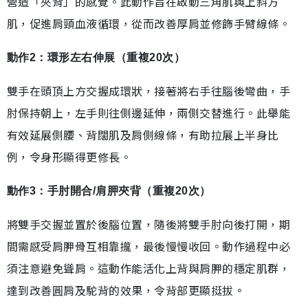
營造「夾背」的感覺。此動作旨在啟動三角肌與上斜方
肌，促進肩頸血液循環，從而改善厚肩並修飾手臂線條。
動作2：環形左右伸展（重複20次）
雙手在頭頂上方交握成環狀，接著將右手往腦後彎曲，手
肘保持朝上，左手則往側邊延伸，兩側交替進行。此舉能
有效延展側腰、背闊肌及肩側線條，有助拉展上半身比
例，令身形顯得更修長。
動作3：手肘開合/肩胛夾背（重複20次）
將雙手交握並置於後腦位置，隨後將雙手肘向後打開，期
間需感受肩胛骨互相靠攏，最後慢慢收回。動作過程中必
須注意避免聳肩。這動作能活化上背與肩胛的穩定肌群，
達到改善圓肩及駝背的效果，令背部更顯挺拔。