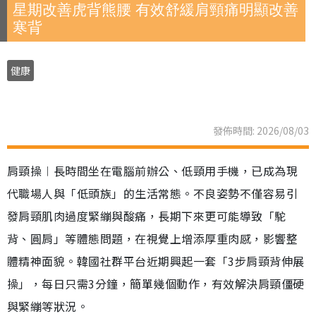
星期改善虎背熊腰 有效舒緩肩頸痛明顯改善
寒背
健康
發佈時間: 2026/08/03
肩頸操︱長時間坐在電腦前辦公、低頸用手機，已成為現
代職場人與「低頭族」的生活常態。不良姿勢不僅容易引
發肩頸肌肉過度緊繃與酸痛，長期下來更可能導致「駝
背、圓肩」等體態問題，在視覺上增添厚重肉感，影響整
體精神面貌。韓國社群平台近期興起一套「3步肩頸背伸展
操」，每日只需3分鐘，簡單幾個動作，有效解決肩頸僵硬
與緊繃等狀況。