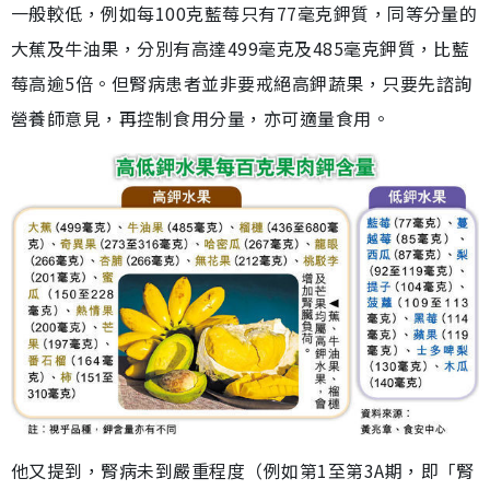
一般較低，例如每100克藍莓只有77毫克鉀質，同等分量的
大蕉及牛油果，分別有高達499毫克及485毫克鉀質，比藍
莓高逾5倍。但腎病患者並非要戒絕高鉀蔬果，只要先諮詢
營養師意見，再控制食用分量，亦可適量食用。
他又提到，腎病未到嚴重程度（例如第1至第3A期，即「腎