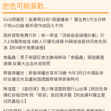
您也可能喜歡...
Sick問識答｜皮膚現白斑=真菌纏身？ 醫生教1方法分辨
汗斑vs白蝕 解析發作成因大不同
政府資助免費打針｜新一季度「流感疫苗接種計劃」引
入130萬劑疫苗 8類人可優先接種 科興疫苗最快月底先到
港【附4條件免費接種】
食腦蟲｜男子泰國狂食生醃海鮮染「食腦蟲」腸道嚴重
潰爛 反覆大出血休克險死
黎彼得離世｜黎彼得離世享年76歲 今年3月已中風臥床
好友鍾志光及盧宛茵透露黎彼得最後時光
陳浚霆｜《愛回家》風少陳浚霆歐遊行山出事 1原因全身
爆紅疹極恐怖 險「毀容」急回港求醫【附皮膚科醫生夏
日防蟲貼士】
KO脂肪肝｜女子每日食三文治變中度脂肪肝 早餐改吃1