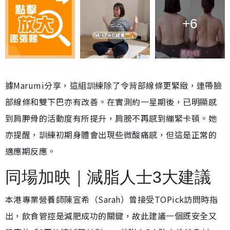
+6
據Marumi分享，這組訓練除了令背部線條更緊緻，連帶臉
部線條和雙下巴亦有改善。在實測約一星期後，已明顯感
到肩胛骨的活動度有所提升，肩膀不再感到繃緊卡頓。她
亦提醒，訓練初期身體會出現些微酸痛感，但這是正常的
適應期反應。
同場加映｜減脂人士3大建議
本港專業營養師陳宣希（Sarah）曾接受TOPick訪問時指
出，飲食管控是減肥成功的關鍵，故此建議一個既安全又