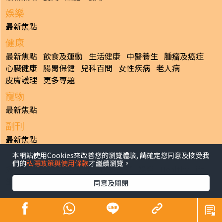
娛樂
最新焦點
健康
最新焦點
飲食及運動
生活健康
中醫養生
腫瘤及癌症
心臟健康
腸胃保健
兒科百問
女性疾病
老人病
皮膚護理
更多專題
寵物
最新焦點
副刊
最新焦點
本網站使用Cookies來改善您的瀏覽體驗, 請確定您同意及接受我
日報
們的
私隱政策與使用條款
才繼續瀏覽。
揭頁版
港聞
財經/地產
中國/國際
娛樂
Healthy Life
生活副刊
親子/教育
體育
專題/人物
昔日晴報
同意及關閉
香港經濟日報版權所有©2026
>