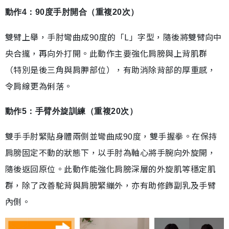
動作4：90度手肘開合（重複20次）
雙臂上舉，手肘彎曲成90度的「L」字型，隨後將雙臂向中
央合攏，再向外打開。此動作主要強化肩膀與上背肌群
（特別是後三角與肩胛部位），有助消除背部的厚重感，
令肩線更為俐落。
動作5：手臂外旋訓練（重複20次）
雙手手肘緊貼身體兩側並彎曲成90度，雙手握拳。在保持
肩膀固定不動的狀態下，以手肘為軸心將手腕向外旋開，
隨後返回原位。此動作能強化肩膀深層的外旋肌等穩定肌
群，除了改善駝背與肩膀緊繃外，亦有助修飾副乳及手臂
內側。