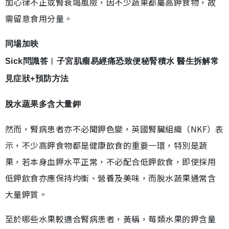
加心律不正或腎衰竭風險，因不少蔬果都屬高鉀食物，故
需留意食用分量。
同場加映
Sick問識答︳子宮肌瘤易經痛恐致便秘腎積水 醫生拆解常
見症狀+預防方法
脫水蔬果多含大量鉀
然而，腎病患者亦不必聞鉀色變，英國腎臟組織（NKF）表
示，不少高鉀食物都是健康飲食的重要一環，特別是蔬
果，若本身血鉀水平正常，不必配合低鉀飲食，即使採用
低鉀飲食亦應保持均衡、營養及美味，而脫水蔬果通常含
大量鉀質。
至於哪些水果較適合腎病患者，黃稱，莓類水果的鉀含量