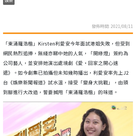
娛樂
發佈時間: 2021/08/11
「東涌羅浩楷」Kirsten利愛安今年面試港姐失敗，但受到
網民熱烈追捧，無綫亦睇中她的人氣，「開綠燈」簽約為
公司藝人，並安排她演出處境劇《愛‧回家之開心速
遞》。如今劇集已拍攝但未知幾時播出，利愛安率先上J2
台《娛樂新聞報道》試水溫，接受「變身大挑戰」，由頭
到腳進行大改造，誓要搣甩「東涌羅浩楷」的味道。