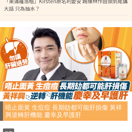
「東涌羅浩楷」Kirsten原名利愛安 踢爆林作由頭到尾講
大話 只為抽水？
唔止面黃 生痘痘 長期攰都可能肝損傷 黃祥
興逆轉肝機能 慶幸及早護肝