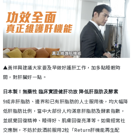
▲黃祥興建議大家要及早做好護肝工作，加多點睡眠時
間，對肝臟好一點。
日本製！無藥性 臨床實證健肝功放 降低肝脂肪及酵素
9成非肝脂肪、邊界和已有肝脂肪的人士服用後，均大幅降
低肝脂肪比例，當中大部份人均滿意肝脂肪及酵素指數，
並感覺回復精神、睡得好、肌膚回復亮澤等。如需經常社
交應酬，不妨於飲酒前服用2粒「Return肝機能再生配