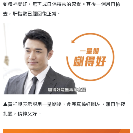
到精神變好，無再成日保持攰的感覺。其後一個月再檢
查，肝指數已經回復正常。
▲黃祥興表示服用一星期後，食完真係好瞓左，無再半夜
扎醒，精神又好。