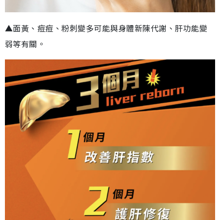
▲面黃、痘痘、粉刺變多可能與身體新陳代謝、肝功能變
弱等有關。