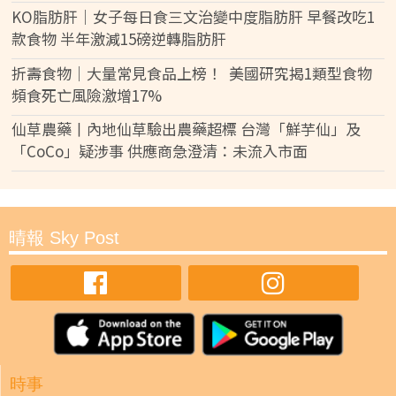
KO脂肪肝｜女子每日食三文治變中度脂肪肝 早餐改吃1
款食物 半年激減15磅逆轉脂肪肝
折壽食物｜大量常見食品上榜！ 美國研究揭1類型食物
頻食死亡風險激增17%
仙草農藥丨內地仙草驗出農藥超標 台灣「鮮芋仙」及
「CoCo」疑涉事 供應商急澄清：未流入市面
晴報 Sky Post
時事