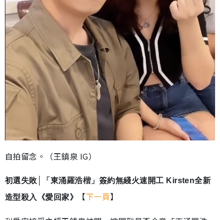
自拍留念。（王鎮泉 IG）
初選失敗│「東涌羅浩楷」簽約無綫火速開工 Kirsten全新
【
下一頁
】
造型殺入《愛回家》