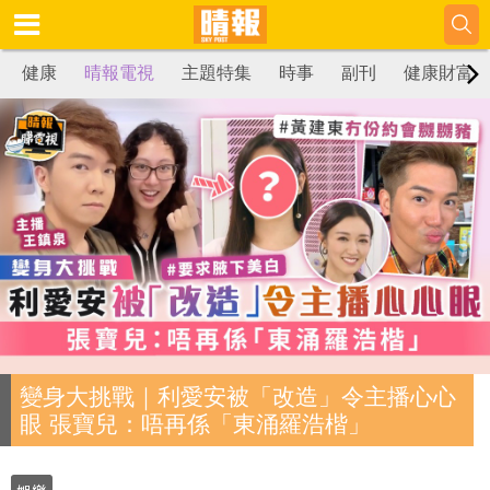
健康
晴報電視
主題特集
時事
副刊
健康財富
變身大挑戰｜利愛安被「改造」令主播心心
眼 張寶兒：唔再係「東涌羅浩楷」