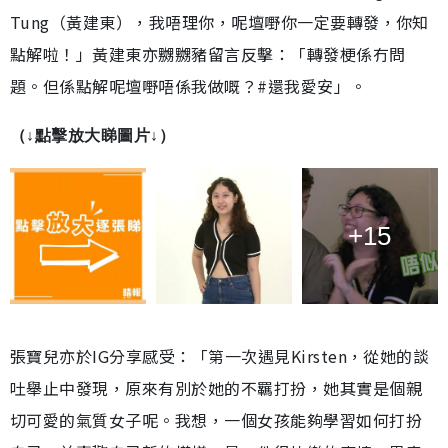
Tung（黃建東），我唔理你，呢壇嘢你一定要轉發，你知
點解啦！」黃建東亦嬲嬲豬留言反擊：「轉發梗係冇問
題。但係點解呢壇嘢唔係我做嘅？#還我愛安」。
（↓點擊放大睇圖片↓）
+15
張寶兒亦於IG分享感受：「第一次遇見Kirsten，從她的談
吐舉止中發現，原來有別於她的不羈打扮，她其實是個親
切可愛的氣質女子呢。我想，一個女孩能夠學習如何打扮