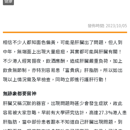
健康
發佈時間: 2023/10/05
相信不少人都知面色偏黃，可能是肝臟出了問題，但人到
中年，無端面上出現大量痘痘，其實都可能與肝臟有關！
不少港人經常捱夜，飲酒應酬，造成肝臟嚴重負荷，加上
飲食無節制，亦特別容易患「富貴病」肝脂肪，所以如出
現以上情況需及早檢查，同時立即進行護肝行動！
無跡象都要留神
肝臟又稱沉默的器官，出現問題時甚少會發生症狀，故此
容易被大家忽略。早前有大學研究估計，高達27.3%港人患
肝脂肪，當中部份患者跟本不知道自己肝臟出現問題，到