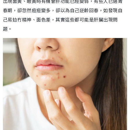
出現面黃、眼黃時有機會肝功能已經變弱，有些人已過青
春期，卻忽然痘痘變多，卻以為自己逆齡回春，如發現自
己易攰冇精神、面色差，其實這些都可能是肝臟出現問
題。