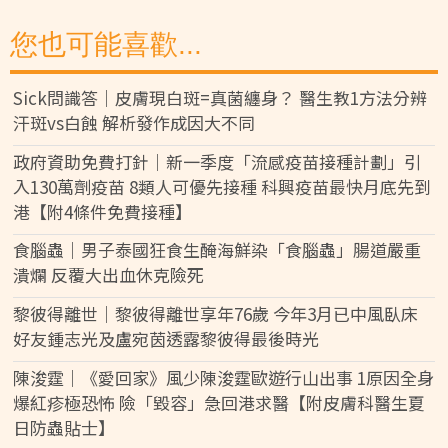
您也可能喜歡...
Sick問識答｜皮膚現白斑=真菌纏身？ 醫生教1方法分辨
汗斑vs白蝕 解析發作成因大不同
政府資助免費打針｜新一季度「流感疫苗接種計劃」引
入130萬劑疫苗 8類人可優先接種 科興疫苗最快月底先到
港【附4條件免費接種】
食腦蟲｜男子泰國狂食生醃海鮮染「食腦蟲」腸道嚴重
潰爛 反覆大出血休克險死
黎彼得離世｜黎彼得離世享年76歲 今年3月已中風臥床
好友鍾志光及盧宛茵透露黎彼得最後時光
陳浚霆｜《愛回家》風少陳浚霆歐遊行山出事 1原因全身
爆紅疹極恐怖 險「毀容」急回港求醫【附皮膚科醫生夏
日防蟲貼士】