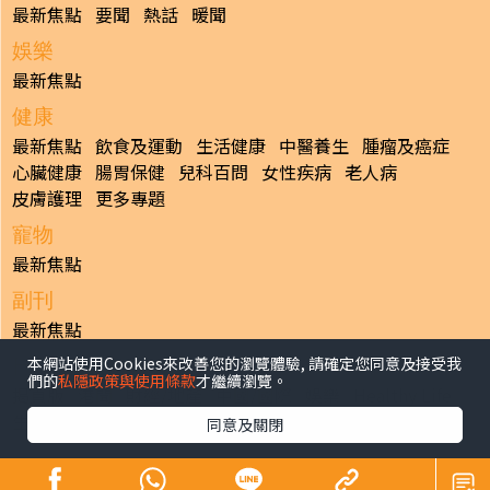
最新焦點
要聞
熱話
暖聞
娛樂
最新焦點
健康
最新焦點
飲食及運動
生活健康
中醫養生
腫瘤及癌症
心臟健康
腸胃保健
兒科百問
女性疾病
老人病
皮膚護理
更多專題
寵物
最新焦點
副刊
最新焦點
本網站使用Cookies來改善您的瀏覽體驗, 請確定您同意及接受我
日報
們的
私隱政策與使用條款
才繼續瀏覽。
揭頁版
港聞
財經/地產
中國/國際
娛樂
Healthy Life
生活副刊
親子/教育
體育
專題/人物
昔日晴報
同意及關閉
香港經濟日報版權所有©2026