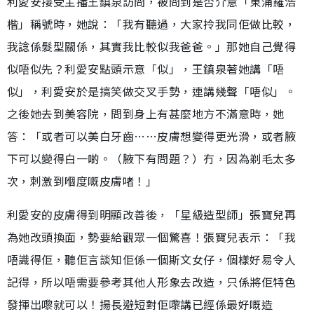
利愛安接受主播王鎮泉訪問，被問到是否介意「東涌羅浩
楷」稱號時，她說：「我有聽過，大家拎我同佢做比較，
我諗係髮型關係，其實我比較似我爸爸。」那她自己覺得
似唔似先？利愛安點頭示意「似」，王鎮泉著她講「唔
似」，利愛安於是搞笑做交叉手勢，連講幾聲「唔似」。
之後她去到美容院，問到身上有甚麼地方不滿意時，她
答：「或者可以美白牙齒……皮膚想變得更光滑，或者腋
下可以變得白一啲。（腋下有問題？）冇，因為剃毛太多
次，刺激到嗰度嘅皮膚啫！」
利愛安的皮膚得到明顯改善後，「星級造型師」張寶兒再
為她改頭換面，勢要給觀眾一個驚喜！張寶兒表示：「我
唔識得佢，聽佢言談知佢係一個斯文女仔，個樣好易令人
記得，所以唔需要參考其他人形象去改造，只係將佢特色
發揮出嚟就可以！揚長避短對佢嚟講已經係最好嘅造