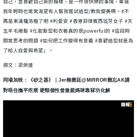
自己，並喜歡自己新的模樣，是一件很快樂的事情，畢竟
我年輕時也常常渴望有人幫我嘗試造型/教我變美啊。#不
再是東涌羅浩楷了吧 #利愛安 #香港菲律賓西班牙女子 #天
生羊毛捲髮 #化妝髮型和衣著真的很powerful的 #這段時
間常思考的問題 #如何把工作變得有意義 #喜歡造型就是為
了給人自愛與希望」。
撰文：梁榮達
同場加映：《砂之器》｜Jer柳應廷@MIRROR難忘AK講
對唔住撫平疙瘩 硬頸個性曾激親媽咪靠冧功化解