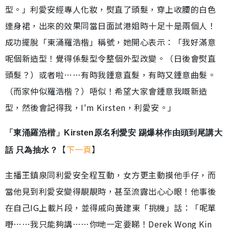
型。」利愛安經專人化妝，熨直了頭髮，穿上收腰的白色
連身裙，出來的效果同當日面試港姐時十足十是兩個人！
成功擺脫「東涌羅浩楷」稱號，她開心表示：「我好滿意
呢個新造型！覺得係髮型令整個外型改變。（日後會熨直
頭髮？）或者啦……有時我鍾意直髮，有時又鍾意曲髮。
（而家仲似羅浩楷？）唔似！希望大家會鍾意我嘅新造
型，然後會記得我，I'm Kirsten，利愛安。」
「東涌羅浩楷」Kirsten原名利愛安 踢爆林作由頭到尾講大
【
下一頁
】
話 只為抽水？
主播王鎮泉同利愛安全程互動，女方更主動摸他手仔，而
當他見到利愛安變得靚靚時，甚至流露出心心眼！他事後
在自己IG上載片段，並得戚向黃建東「挑機」話：「呢單
嘢……我只能夠講……你哋一定要睇！Derek Wong Kin