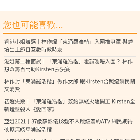
您也可能喜歡...
香港小姐競選│林作爆「東涌羅浩楷」入圍推冠軍 與鍾
培生上節目互數時敵時友
港姐第二輪面試｜「東涌羅浩楷」霍韻璇唔入圍？ 林作
想眾籌百萬助Kirsten去決賽
林作封「東涌羅浩楷」做作女郎 跟Kirsten合照遭網民鬧
又消費
初選失敗│「東涌羅浩楷」簽約無綫火速開工 Kirsten全
新造型殺入《愛回家》
亞姐2021︱37歲薛影儀18強不入跳級簽約ATV 網民期待
硬撼無綫東涌羅浩楷