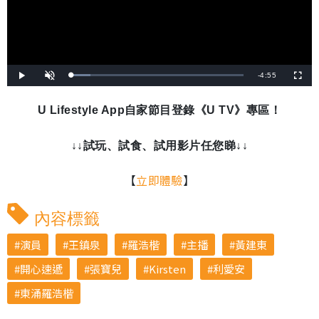
剩
-
4:55
載
播
開
全
入
放
啟
螢
完
音
幕
餘
畢
效
:
U Lifestyle App自家節目登錄《U TV》專區！
1
時
0
.
9
間
8
↓↓試玩、試食、試用影片任您睇↓↓
%
【
立即體驗
】
內容標籤
演員
王鎮泉
羅浩楷
主播
黃建東
開心速遞
張寶兒
Kirsten
利愛安
東涌羅浩楷