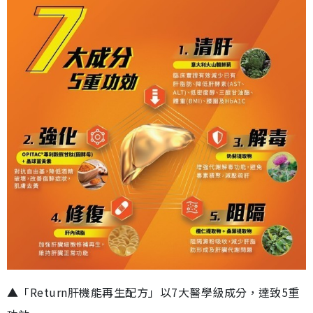
▲「Return肝機能再生配方」以7大醫學級成分，達致5重