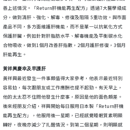
善上述情況。「Return肝機能再生配方」透過7大醫學級成
分，做到清肝、強化、解毒、修復及阻隔 5重功效。與市面
產品不同，多方面維護肝機能，而不是單一以抗氧化方式
保護肝臟，例如針對肝脂肪水平、解毒機能及平衡碳水化
合物吸收，做到1個月改善肝指數，2個月護肝修復，3個月
肝能再生。
黃祥興慶幸及早護肝
黃祥興最近發生一件事頗值得大家參考，他表示最近特別
容易攰，每次跟朋友或工作應酬也提不起勁。有天早上，
他的太太忍不住問他發生什麼事，原因是他的面色頗差。
後來經朋友介紹，祥興開始每日服用日本製「Return肝機
能再生配方」，他服用後一星期，已經感覺睡眠質素明顯
轉好，夜晚亦減少了扎醒情況。到第二個星期，則明顯感