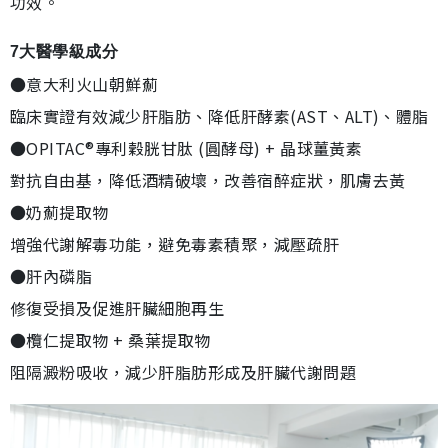
功效。
7大醫學級成分
●意大利火山朝鮮薊
臨床實證有效減少肝脂肪、降低肝酵素(AST、ALT)、體脂
●OPITAC®專利穀胱甘肽 (圓酵母) + 晶球薑黃素
對抗自由基，降低酒精破壞，改善宿醉症狀，肌膚去黃
●奶薊提取物
增強代謝解毒功能，避免毒素積聚，減壓疏肝
●肝內磷脂
修復受損及促進肝臟細胞再生
●欖仁提取物 + 桑葉提取物
阻隔澱粉吸收，減少肝脂肪形成及肝臟代謝問題