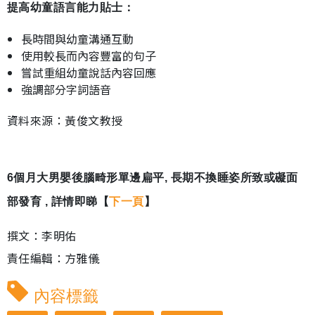
提高幼童語言能力貼士：
長時間與幼童溝通互動
使用較長而內容豐富的句子
嘗試重組幼童說話內容回應
強調部分字詞語音
資料來源：黃俊文教授
6個月大男嬰後腦畸形單邊扁平, 長期不換睡姿所致或礙面
部發育 , 詳情即睇【
下一頁
】
撰文：李明佑
責任編輯：方雅儀
內容標籤