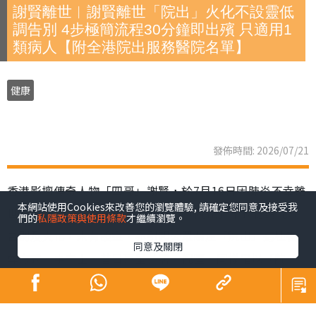
謝賢離世︱謝賢離世「院出」火化不設靈低
調告別 4步極簡流程30分鐘即出殯 只適用1
類病人【附全港院出服務醫院名單】
健康
發佈時間: 2026/07/21
香港影壇傳奇人物「四哥」謝賢，於7月16日因肺炎不幸離
本網站使用Cookies來改善您的瀏覽體驗, 請確定您同意及接受我
世，享壽89歲。家屬遵從遺願，以「院出」形式低調完成
們的
私隱政策與使用條款
才繼續瀏覽。
告別及火化，未有設靈，亦引起公眾關注「院出」這種喪
同意及關閉
葬方式。事實上，昔日巨星黃霑、倪匡，同樣是以「院
出」辦理身後事。到底「院出」是甚麼？申請流程、注意
事項及收費如何？下文為您全面拆解。