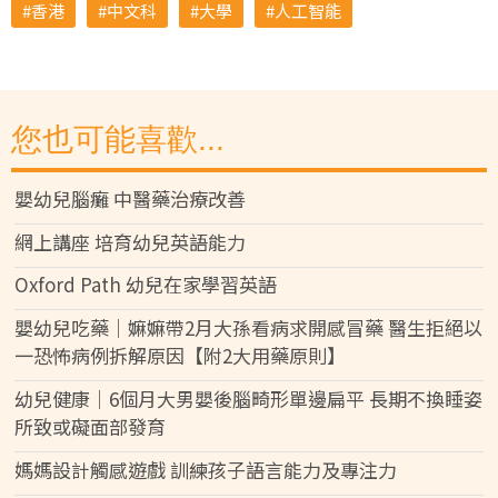
香港
中文科
大學
人工智能
您也可能喜歡...
嬰幼兒腦癱 中醫藥治療改善
網上講座 培育幼兒英語能力
Oxford Path 幼兒在家學習英語
嬰幼兒吃藥｜嫲嫲帶2月大孫看病求開感冒藥 醫生拒絕以
一恐怖病例拆解原因【附2大用藥原則】
幼兒健康｜6個月大男嬰後腦畸形單邊扁平 長期不換睡姿
所致或礙面部發育
媽媽設計觸感遊戲 訓練孩子語言能力及專注力