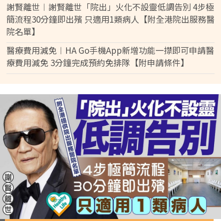
謝賢離世︱謝賢離世「院出」火化不設靈低調告別 4步極
簡流程30分鐘即出殯 只適用1類病人【附全港院出服務醫
院名單】
醫療費用減免︱HA Go手機App新增功能一㩒即可申請醫
療費用減免 3分鐘完成預約免排隊【附申請條件】