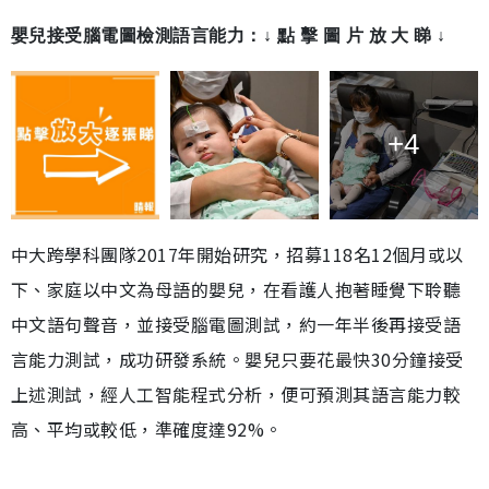
嬰兒接受腦電圖檢測語言能力：↓ 點 擊 圖 片 放 大 睇 ↓
+4
中大跨學科團隊2017年開始研究，招募118名12個月或以
下、家庭以中文為母語的嬰兒，在看護人抱著睡覺下聆聽
中文語句聲音，並接受腦電圖測試，約一年半後再接受語
言能力測試，成功研發系統。嬰兒只要花最快30分鐘接受
上述測試，經人工智能程式分析，便可預測其語言能力較
高、平均或較低，準確度達92%。