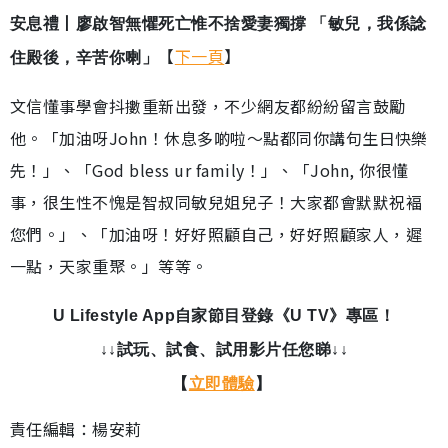
安息禮丨廖啟智無懼死亡惟不捨愛妻獨撐 「敏兒，我係諗
【
下一頁
】
住殿後，辛苦你喇」
文信懂事學會抖擻重新出發，不少網友都紛紛留言鼓勵
他。「加油呀John！休息多啲啦～點都同你講句生日快樂
先！」、「God bless ur family！」、「John, 你很懂
事，很生性不愧是智叔同敏兒姐兒子！大家都會默默祝褔
您們。」、「加油呀！好好照顧自己，好好照顧家人，遲
一點，天家重聚。」等等。
U Lifestyle App自家節目登錄《U TV》專區！
↓↓試玩、試食、試用影片任您睇↓↓
【
立即體驗
】
責任編輯：楊安莉