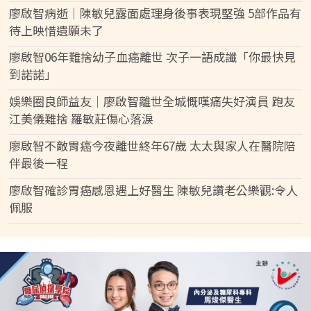
廖啟智病逝│陳敏兒露面處理身後事表現堅強 5部作品有
待上映惜遺願未了
廖啟智06年難捨幼子血癌離世 次子一語成讖「你最快見
到諾諾」
娛樂圈良師益友│廖啟智離世全城慨嘆痛失好演員 跑友
江美儀難捨 羅敏莊傷心落淚
廖啟智不敵胃癌今夜離世終年67歲 太太與家人在醫院陪
伴最後一程
廖啟智確診胃癌感恩遇上好醫生 陳敏兒讚老公樂觀:令人
佩服