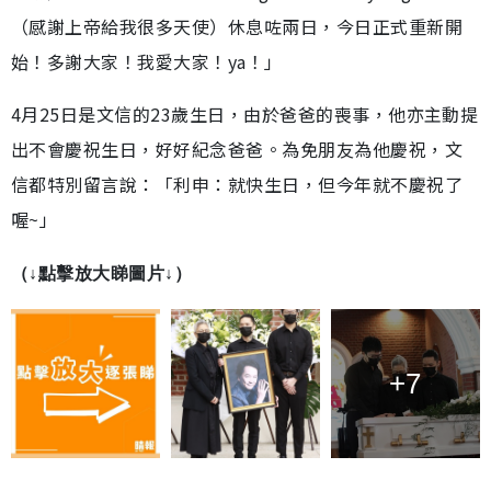
（感謝上帝給我很多天使）休息咗兩日，今日正式重新開
始！多謝大家！我愛大家！ya！」
4月25日是文信的23歲生日，由於爸爸的喪事，他亦主動提
出不會慶祝生日，好好紀念爸爸。為免朋友為他慶祝，文
信都特別留言說：「利申：就快生日，但今年就不慶祝了
喔~」
（↓
點擊放大睇圖片↓
）
+7