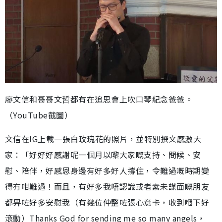
廖文信和哥哥文哲都有在追思會上吹口琴紀念爸爸。
（YouTube截圖）
文信在IG上載一張白玫瑰花的照片，並特別撰文感激大
家：「好好好感謝呢一個月以嚟大家嘅支持、問候、安
慰、陪伴，好感恩身邊有好多好人撐住，令難過嘅時期變
得冇咁難過！而且，有好多我唔認識或者素未謀面嘅朋友
都畀咗好多安慰我（有幾位仲整咗張心意卡，收到嗰下好
滾動）Thanks God for sending me so many angels，