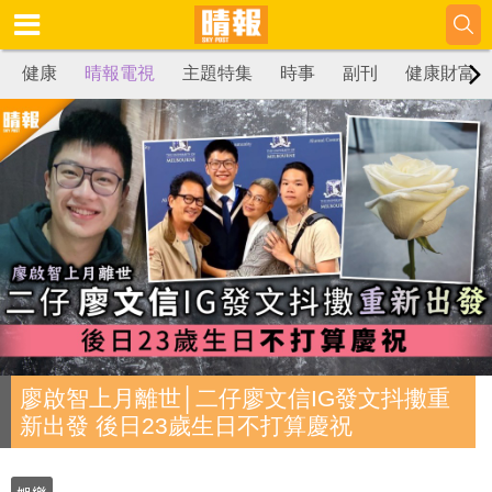
健康
晴報電視
主題特集
時事
副刊
健康財富
廖啟智上月離世│二仔廖文信IG發文抖擻重
新出發 後日23歲生日不打算慶祝