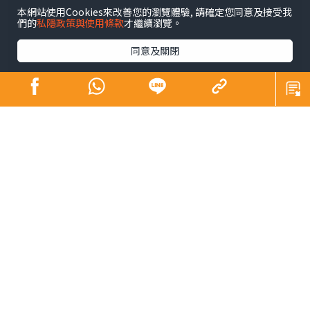
本網站使用Cookies來改善您的瀏覽體驗, 請確定您同意及接受我
們的
私隱政策與使用條款
才繼續瀏覽。
同意及關閉
糖尿病被稱之為隱形殺手並不是浪得虛名，內分泌及糖尿
科專科馬焌傑醫生直言，糖尿病是一個誘發心血管疾病的
高危因素，只是糖尿心的早期症狀並不明顯，容易被人忽
視而造成延誤治療，好多人確診時病情已經惡化，甚至危
及性命，建議糖尿病患者透過定期檢查做好預防工作，一
旦出現問題也可以及早處理及治療，防患於未然。
都市隱形殺手 併發多種致命心血管疾病