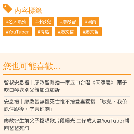
內容標籤
名人隕歿
陳敏兒
廖啟智
演員
YouTuber
胃癌
廖文信
廖文哲
您也可能喜歡...
智叔安息禮丨廖啟智囑播一家五口合唱《天家裏》 兩子
吹口琴送別父親如泣如訴
安息禮丨廖啟智無懼死亡惟不捨愛妻獨撐 「敏兒，我係
諗住殿後，辛苦你喇」
廖啟智生前父子檔唱歌片段曝光 二仔成人氣YouTuber親
回爸爸死訊