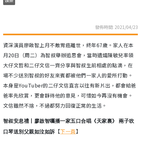
娛樂
發佈時間: 2021/04/23
資深演員廖啟智上月不敵胃癌離世，終年67歲。家人在本
月20日（周二）為智叔舉辦追思會，當時遺孀陳敏兒率領
大仔文哲和二仔文信一齊分享與智叔生前相處的點滴，在
場不少送別智叔的好友來賓都被他們一家人的愛所打動。
本身是YouTuber的二仔文信直言以往有新片出，都會給爸
爸率先欣賞，更會靜待他的意見，可惜如今再沒有機會。
文信雖然不捨，不過都努力回復正常的生活。
智叔安息禮丨廖啟智囑播一家五口合唱《天家裏》 兩子吹
【
下一頁
】
口琴送別父親如泣如訴