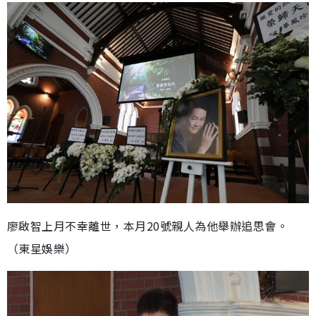
廖啟智上月不幸離世，本月20號親人為他舉辦追思會。
（東星娛樂）