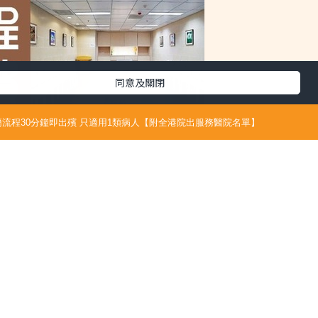
同意及關閉
流程30分鐘即出殯 只適用1類病人【附全港院出服務醫院名單】