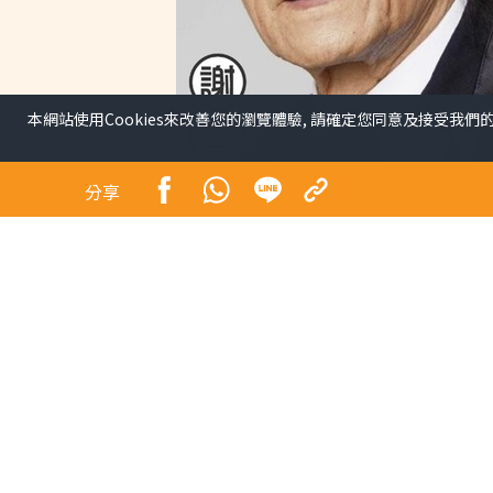
本網站使用Cookies來改善您的瀏覽體驗, 請確定您同意及接受我們
分享
謝賢離世︱謝賢離世「院
步極簡流程30分鐘即出
出服務醫院名單】
健康