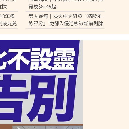
危險
胃鏡$8149起
10年多
男人最痛｜浸大中大研發「精胺風
劑成元兇
險評分」 免卻入侵活檢診斷前列腺
癌