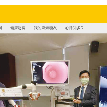
刊
健康財富
我的麻煩糖友
心律知多D