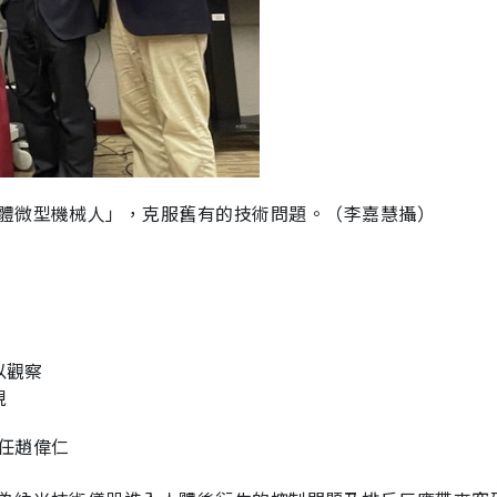
體微型機械人」，克服舊有的技術問題。（李嘉慧攝）
以觀察
現
任趙偉仁