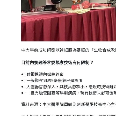
中大早前成功研發以幹細胞為基礎的「生物合成軟
目前內窺鏡等常規觀察技術有何限制？
難鑽進體內彎曲管道
一般觀察到約9毫米窄已是極限
人體器官愈深入，其枝葉愈窄小，憑現時技術難
一旦有膽管阻塞等早期疾病，現有技術未必可發
資料來源：中大醫學院周毓浩創新醫學技術中心主