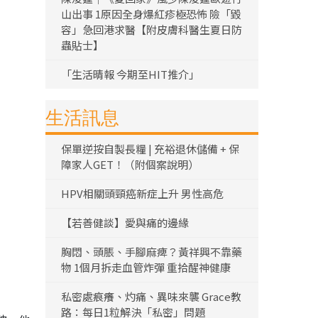
山出事 1原因全身爆紅疹極恐怖 險「毀
容」急回港求醫【附皮膚科醫生夏日防
蟲貼士】
「生活晴報 今期至HIT推介」
生活訊息
保單逆按自製長糧 | 充裕退休儲備 + 保
障家人GET！（附個案說明）
HPV相關頭頸癌新症上升 男性高危
【若善健談】愛與痛的邊緣
胸悶、頭脹、手腳麻痺？黃祥興不靠藥
物 1個月拆走血管炸彈 重拾醒神健康
私密處痕癢、灼痛、異味來襲 Grace教
路：每日1粒解決「私密」問題