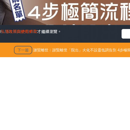
的
私隱政策與使用條款
才繼續瀏覽。
下一篇
謝賢離世︱謝賢離世「院出」火化不設靈低調告別 4步極簡
出」火化不設靈低調告別 4
殯 只適用1類病人【附全港院