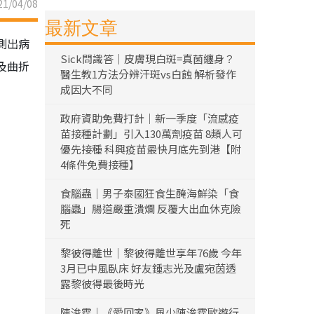
1/04/08
最新文章
測出病
Sick問識答｜皮膚現白斑=真菌纏身？
及曲折
醫生教1方法分辨汗斑vs白蝕 解析發作
成因大不同
政府資助免費打針｜新一季度「流感疫
苗接種計劃」引入130萬劑疫苗 8類人可
優先接種 科興疫苗最快月底先到港【附
4條件免費接種】
食腦蟲｜男子泰國狂食生醃海鮮染「食
腦蟲」腸道嚴重潰爛 反覆大出血休克險
死
黎彼得離世｜黎彼得離世享年76歲 今年
3月已中風臥床 好友鍾志光及盧宛茵透
露黎彼得最後時光
陳浚霆｜《愛回家》風少陳浚霆歐遊行