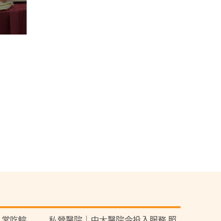
人常吃鯇
私營醫院｜中大醫院今投入服務 照