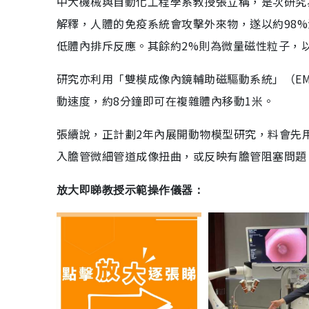
中大機械與自動化工程學系教授張立稱，是次研究
解釋，人體的免疫系統會攻擊外來物，遂以約98
低體內排斥反應。其餘約2%則為微量磁性粒子，
研究亦利用「雙模成像內鏡輔助磁驅動系統」（EM
動速度，約8分鐘即可在複雜體內移動1米。
張續說，正計劃2年內展開動物模型研究，料會先
入膽管微細管道成像扭曲，或反映有膽管阻塞問題
放大即睇教授示範操作儀器：