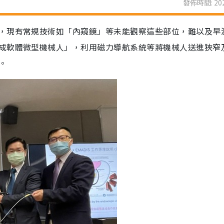
發佈時間: 202
，現有常規技術如「內窺鏡」等未能觀察這些部位，難以及早
成軟體微型機械人」，利用磁力導航系統等將機械人送進狹窄
。