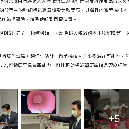
為納米技術儀器進入人體後衍生的控制問題及排斥反應帶來突
%源於宿主的幹細胞包裹着該款柔軟度高、具彈性的微型機械人
以作磁場驅動，精準傳輸到目標位置。
ADIS）建立「快速通道」，助機械人避過體內生物屏障等，
用豬隻作試驗。趙偉仁估計，微型機械人有很多潛在可能性，
；若可發展至具載藥能力，可比現時標靶藥更準確處理癌細胞
+5