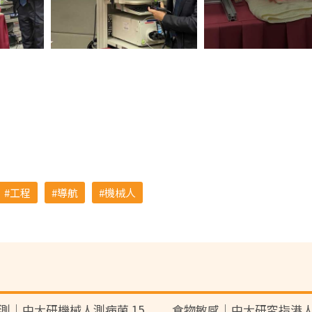
工程
導航
機械人
測│中大研機械人測病菌 15
食物敏感│中大研究指港