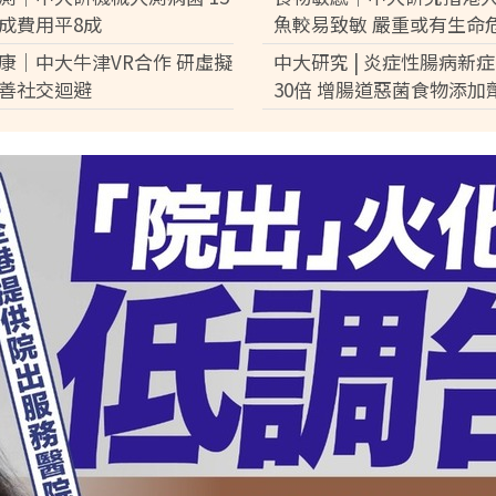
成費用平8成
魚較易致敏 嚴重或有生命
康｜中大牛津VR合作 研虛擬
中大研究 | 炎症性腸病新症
善社交迴避
30倍 增腸道惡菌食物添加