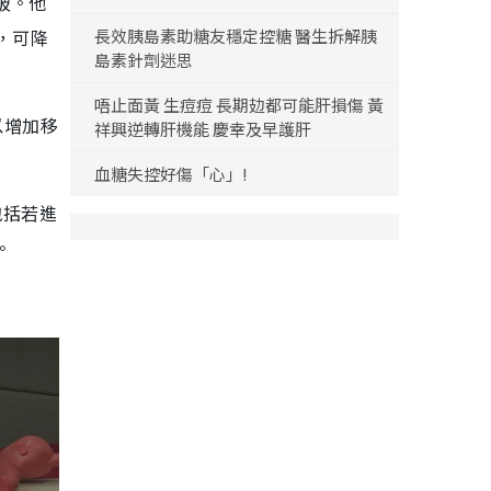
破。他
，可降
長效胰島素助糖友穩定控糖 醫生拆解胰
島素針劑迷思
唔止面黃 生痘痘 長期攰都可能肝損傷 黃
以增加移
祥興逆轉肝機能 慶幸及早護肝
血糖失控好傷「心」!
包括若進
。