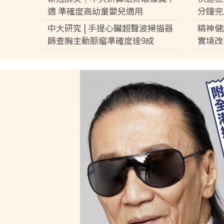
適 準確度高幼童嬰兒適用
分鐘完
中大研究 | 手提心臟超聲波掃描器
精神健
篩查胸主動脈瘤準確度達9成
實境改