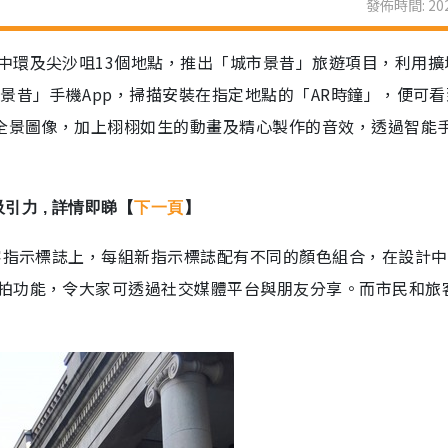
發佈時間: 202
中環及尖沙咀13個地點，推出「城市景昔」旅遊項目，利用擴
景昔」手機App，掃描安裝在指定地點的「AR時鐘」，便可
史全景圖像，加上栩栩如生的動畫及精心製作的音效，透過智能
引力 , 詳情即睇【
下一頁
】
旅客指示標誌上，每組新指示標誌配有不同的顏色組合，在設計
拍功能，令大家可透過社交媒體平台與朋友分享。而市民和旅