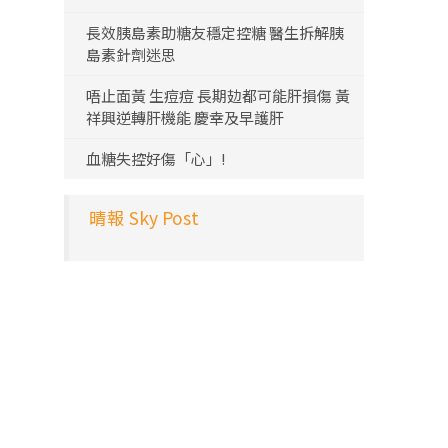
長效胰島素助糖友穩定控糖 醫生拆解胰
島素針劑迷思
唔止面黃 生痘痘 長期攰都可能肝損傷 黃
祥興逆轉肝機能 慶幸及早護肝
血糖失控好傷「心」!
晴報 Sky Post