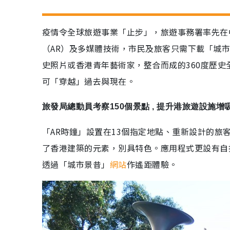
疫情令全球旅遊事業「止步」，旅遊事務署率先在
（AR）及多媒體技術，市民及旅客只需下載「城市
史照片或香港青年藝術家，整合而成的360度歷
可「穿越」過去與現在。
旅發局總動員考察150個景點 , 提升港旅遊設施增吸
「AR時鐘」設置在13個指定地點、重新設計的
了香港建築的元素，別具特色。應用程式更設有自
透過「城市景昔」
網站
作遙距體驗。