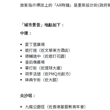
旅客指示標誌上的「AR時鐘」是重新設計的(政府
「城市景昔」地點如下：
中環：
愛丁堡廣場
遮打道（近文華東方酒店）
德輔道中（近遮打花園）
皇后像廣場
畢打街（近環球大廈）
荷李活道（近PMQ元創方）
砵典乍街（近大館）
尖沙咀：
九龍公園徑（近香港基督教青年會）