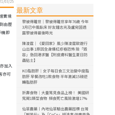
1/03/25
最新文章
增實境
黎彼得離世｜黎彼得離世享年76歲 今年
看到由歷
3月已中風臥床 好友鍾志光及盧宛茵透
手機即
露黎彼得最後時光
陳浚霆｜《愛回家》風少陳浚霆歐遊行
山出事 1原因全身爆紅疹極恐怖 險「毀
容」急回港求醫【附皮膚科醫生夏日防
蟲貼士】
中亦加入
KO脂肪肝｜女子每日食三文治變中度脂
客亦可
肪肝 早餐改吃1款食物 半年激減15磅逆
轉脂肪肝
折壽食物｜大量常見食品上榜！ 美國研
究揭1類型食物 頻食死亡風險激增17%
仙草農藥丨內地仙草驗出農藥超標 台灣
「鮮芋仙」及「CoCo」疑涉事 供應商急