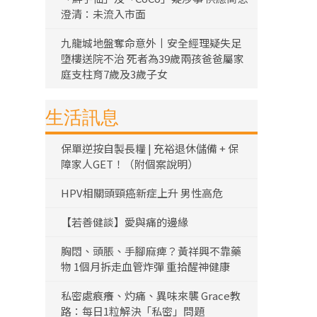
澄清：未流入市面
九龍城地盤奪命意外丨安全經理疑失足
墮樓送院不治 死者為39歲兩孩爸爸屬家
庭支柱育7歲及3歲子女
生活訊息
保單逆按自製長糧 | 充裕退休儲備 + 保
障家人GET！（附個案說明）
HPV相關頭頸癌新症上升 男性高危
【若善健談】愛與痛的邊緣
胸悶、頭脹、手腳麻痺？黃祥興不靠藥
物 1個月拆走血管炸彈 重拾醒神健康
私密處痕癢、灼痛、異味來襲 Grace教
路：每日1粒解決「私密」問題