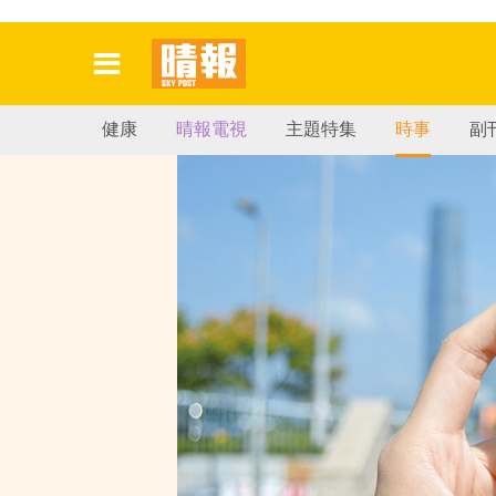
健康
晴報電視
主題特集
時事
副