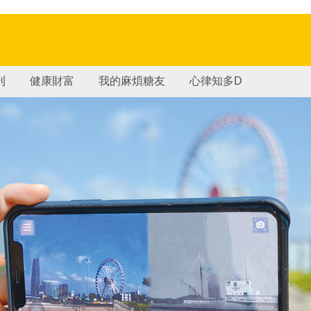
刊
健康財富
我的麻煩糖友
心律知多D