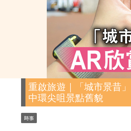
重啟旅遊｜「城市景昔」A
中環尖咀景點舊貌
時事