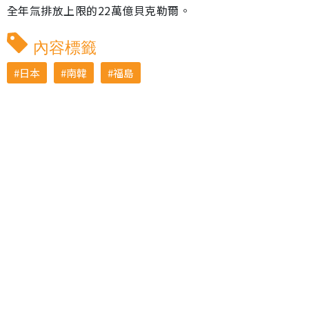
全年氚排放上限的22萬億貝克勒爾。
內容標籤
日本
南韓
福島