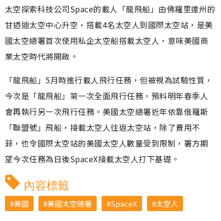
太空探索科技公司Space的載人「龍飛船」由佛羅里達州的
甘迺迪太空中心升空，搭載4名太空人到國際太​空站，是美
國太空總署首次使用私企太空船搭載太空人，意味美國商
業太空時代將開啟。
「龍飛船」5月時進行載人飛行任務，但被視為試驗性質，
今次是「龍飛船」第一次全面飛行任務，預料明年春季人
會再執行另一次飛行任務。美國太空總署近年依靠俄羅斯
「聯盟號」飛船，接載太空人往返太空站，除了費用不
菲，也令國際太空站的美國太空人數量受到限制，署方期
望今次任務為日後SpaceX接載太空人打下基礎。
內容標籤
美國
美國太空總署
SpaceX
太空人