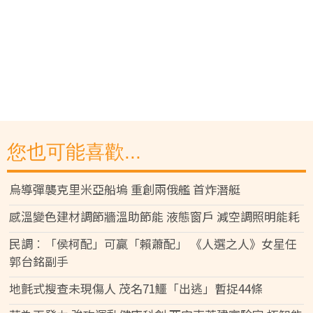
您也可能喜歡...
烏導彈襲克里米亞船塢 重創兩俄艦 首炸潛艇
感溫變色建材調節牆溫助節能 液態窗戶 減空調照明能耗
民調︰「侯柯配」可贏「賴蕭配」 《人選之人》女星任
郭台銘副手
地氈式搜查未現傷人 茂名71鱷「出逃」暫捉44條