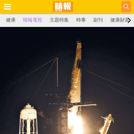
健康
晴報電視
主題特集
時事
副刊
健康財富