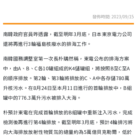
發佈時間: 2023/09/15
南韓政府官員昨透露，截至明年3月底，日本東京電力公司
還將再進行3輪福島核廢水的排海工作。
南韓國務調整室第一次長朴購然稱，東電公布的排海方案
中，由A、B、C各10罐組成的K4儲罐組，將按照B至C至A
的順序排放。第2輪、第3輪將排放的C、A中各存儲780萬
升核污水。在8月24日至本月11日進行的首輪排放中，B組
罐中的776.3萬升污水被排入大海。
朴預計東電在完成首輪排放的B組罐中重新注入污水，完成
檢測後再進行第4輪排放。截至明年3月底，預計4輪排污將
向大海排放放射性物質氚的總量約為5萬億貝克勒爾，低於