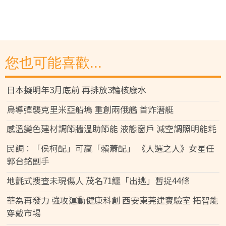
您也可能喜歡...
日本擬明年3月底前 再排放3輪核廢水
烏導彈襲克里米亞船塢 重創兩俄艦 首炸潛艇
感溫變色建材調節牆溫助節能 液態窗戶 減空調照明能耗
民調︰「侯柯配」可贏「賴蕭配」 《人選之人》女星任
郭台銘副手
地氈式搜查未現傷人 茂名71鱷「出逃」暫捉44條
華為再發力 強攻運動健康科創 西安東莞建實驗室 拓智能
穿戴市場