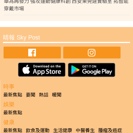
華為再發力 強攻運動健康科創 西安東莞建實驗室 拓智能
穿戴市場
晴報 Sky Post
時事
最新焦點
要聞
熱話
暖聞
娛樂
最新焦點
健康
最新焦點
飲食及運動
生活健康
中醫養生
腫瘤及癌症