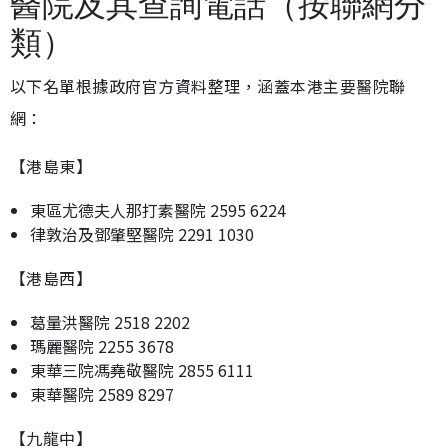
醫院及其查詢電話（按聯網分
類）
以下名單根據政府官方資料整理，涵蓋本港主要醫院聯
網：
【港島東】
東區尤德夫人那打素醫院 2595 6224
律敦治及鄧肇堅醫院 2291 1030
【港島西】
葛量洪醫院 2518 2202
瑪麗醫院 2255 3678
東華三院馮堯敬醫院 2855 6111
東華醫院 2589 8297
【九龍中】