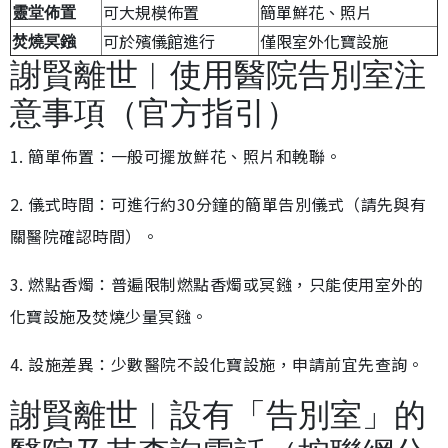
可大規模佈置
簡單鮮花、照片
靈堂佈置
可於殯儀館進行
僅限室外化寶設施
焚燒冥鏹
謝賢離世︱使用醫院告別室注
意事項（官方指引）
1. 簡單佈置：一般可擺放鮮花、照片和輓聯。
2. 儀式時間：可進行約30分鐘的簡單告別儀式（請先與有
關醫院確認時間）。
3. 燃點香燭：普遍限制燃點香燭或冥鏹，只能使用室外的
化寶設施及焚燒少量冥鏹。
4. 設施差異：少數醫院不設化寶設施，申請前宜先查詢。
謝賢離世︱設有「告別室」的