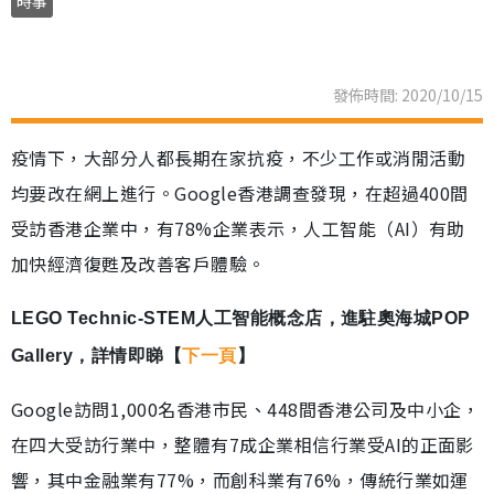
時事
發佈時間: 2020/10/15
疫情下，大部分人都長期在家抗疫，不少工作或消閒活動
均要改在網上進行。Google香港調查發現，在超過400間
受訪香港企業中，有78%企業表示，人工智能（AI）有助
加快經濟復甦及改善客戶體驗。
LEGO Technic-STEM人工智能概念店，進駐奧海城POP
Gallery，詳情即睇【
下一頁
】
Google訪問1,000名香港市民、448間香港公司及中小企，
在四大受訪行業中，整體有7成企業相信行業受AI的正面影
響，其中金融業有77%，而創科業有76%，傳統行業如運