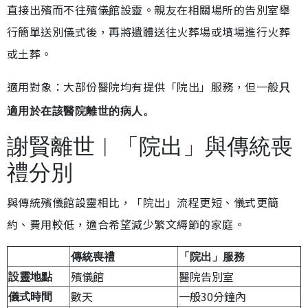
直接出殯而不往殯儀館設靈。親友在相關場所的告別室舉
行簡單送別儀式後，再將遺體送往火葬場或墳場進行火葬
或土葬。
適用對象：大部份醫院均有提供「院出」服務，但一般
只
適用於在該醫院離世的病人。
謝賢離世︱「院出」與傳統喪
禮分別
與傳統殯儀館設靈相比，「院出」流程更短、儀式更簡
約、費用較低，適合希望減少繁文縟節的家庭。
傳統喪禮
「院出」服務
殯儀館
醫院告別室
設靈地點
數天
一般30分鐘內
儀式時間