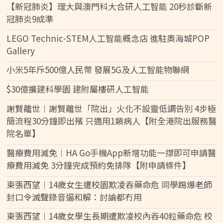
【新冠肺炎】理大與澳門科大合研人工智能 20秒診斷新
冠肺炎9成準
LEGO Technic-STEM人工智能概念店 進駐奧海城POP
Gallery
小米5年斥500億人民幣 發展5G及人工智能物聯網
$30億擴建科學園 建附屬樓研人工智能
謝賢離世︱謝賢離世「院出」火化不設靈低調告別 4步極
簡流程30分鐘即出殯 只適用1類病人【附全港院出服務醫
院名單】
醫療費用減免︱HA Go手機App新增功能一㩒即可申請醫
療費用減免 3分鐘完成預約免排隊【附申請條件】
東張西望︱14歲女生遭校園欺凌吞藥命危 同學踢爆老師
封口令滅聲錄音逼和解：討論都冇用
東張西望︱14歲女學生長期遭欺凌校內吞40粒藥命危 校