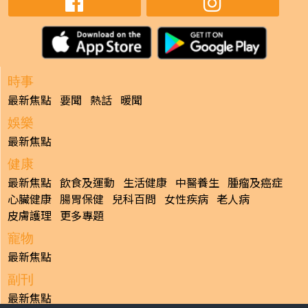
時事
最新焦點
要聞
熱話
暖聞
娛樂
最新焦點
健康
最新焦點
飲食及運動
生活健康
中醫養生
腫瘤及癌症
心臟健康
腸胃保健
兒科百問
女性疾病
老人病
皮膚護理
更多專題
寵物
最新焦點
副刊
最新焦點