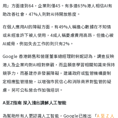
用」方面達到64，企業則僅45。有多達65%港人相信AI有
助改善社會，47%人則對AI持開放態度。
在個人應用AI的障礙方面，有49%人稱擔心數據在不知情
或未經准許下被人使用，4成人稱憂慮費用高昂，但擔心被
AI威脅，例如失去工作的則只有2%。
Google 香港銷售和營運董事總經理尉俐妮認為，調查反映
港人及企業均對AI相對樂觀，而且願意學習相關知識來保持
競爭力，而基建亦非發展障礙，建議政府或監管機構要制
定相應監管措施，以增強市民信心和消除商界對監管的疑
慮，另可公私營合作加強培訓。
A至Z指南 深入淺出講解人工智能
為幫助所有人更認識人工智能，Google已推出 「
A 至 Z 人