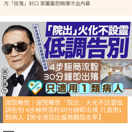
方「捉鬼」封口 家屬震怒踢爆冷血內幕
謝賢離世︱謝賢離世「院出」火化不設靈低
調告別 4步極簡流程30分鐘即出殯 只適用1
類病人【附全港院出服務醫院名單】