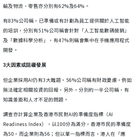
輸及物流、零售亦分別有62%及64%。
有83%公司稱，已準備或有計劃為員工提供關於人工智能
的培訓，分別有51%公司稱會針對「人工智能數碼營銷」
及「數據科學分析」，有47%則稱會集中在手機應用程式
開發。
3大因素或阻礙發展
但企業採用AI仍有3大難題，56%公司稱有財政憂慮，例如
無法確定相關投資的回報，另外，分別約一半公司稱，有
知識差距和人才不足的問題。
調查亦計算企業及香港市民對AI的準備度指標（AI
Readiness Index），以100分為滿分，香港市民的準備度
為50，而企業則為56；但以單一指標而言，港人在「應