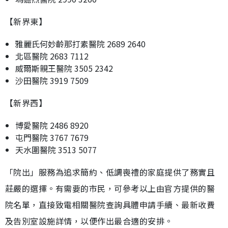
【新界東】
雅麗氏何妙齡那打素醫院 2689 2640
北區醫院 2683 7112
威爾斯親王醫院 3505 2342
沙田醫院 3919 7509
【新界西】
博愛醫院 2486 8920
屯門醫院 3767 7679
天水圍醫院 3513 5077
「院出」服務為追求簡約、低調喪禮的家庭提供了務實且
莊嚴的選擇。有需要的市民，可參考以上由官方提供的醫
院名單，直接致電相關醫院查詢具體申請手續、最新收費
及告別室設施詳情，以便作出最合適的安排。