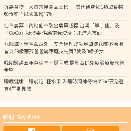
折壽食物｜大量常見食品上榜！ 美國研究揭1類型食物
頻食死亡風險激增17%
仙草農藥丨內地仙草驗出農藥超標 台灣「鮮芋仙」及
「CoCo」疑涉事 供應商急澄清：未流入市面
九龍城地盤奪命意外丨安全經理疑失足墮樓送院不治 死
者為39歲兩孩爸爸屬家庭支柱育7歲及3歲子女
晚期腎癌五年存活率不足兩成 標靶合併免疫治療帶來新
希望
睡眠健康｜睡前吃1種水果 入睡時間神奇快35% 研究證
實4星期見效
晴報 Sky Post