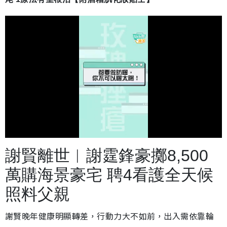
載
開
入
啟
完
音
畢
效
謝賢離世︱謝霆鋒豪擲8,500
:
3
1
.
萬購海景豪宅 聘4看護全天候
2
1
%
照料父親
謝賢晚年健康明顯轉差，行動力大不如前，出入需依靠輪