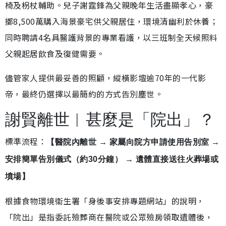
椅及枴杖輔助。兒子謝霆鋒為父親晚年生活盡顯孝心，豪
擲8,500萬購入海景豪宅供父親居住，環境清幽利於休養；
同時聘請4名具醫護背景的專業看護，以三班制全天候照料
父親起居飲食及復健需要。
儘管家人提供最妥善的照顧，縱橫影壇逾70年的一代影
帝，最終仍選擇以最簡約的方式告別塵世。
謝賢離世︱甚麼是「院出」？
標準流程：
【醫院內離世 → 家屬向院方申請使用告別室 →
安排簡單告別儀式（約30分鐘） → 遺體直接送往火葬場或
墳場】
根據食物環境衞生署「身後事安排專題網站」的說明，
「院出」是指委託殮葬商在醫院或公眾殮房領取遺體後，