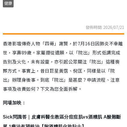
健康
發佈時間: 2026/07/21
香港影壇傳奇人物「四哥」謝賢，於7月16日因肺炎不幸離
世，享壽89歲。家屬遵從遺願，以「院出」形式低調完成
告別及火化，未有設靈，亦引起公眾關注「院出」這種喪
葬方式。事實上，昔日巨星黃霑、倪匡，同樣是以「院
出」辦理身後事。到底「院出」是甚麼？申請流程、注意
事項及收費如何？下文為您全面拆解。
同場加映：
Sick問識答｜皮膚科醫生教區分痘痘肌vs酒糟肌 A酸難斷
尾 1療法有望根治【附酒糟肌化妝貼士】