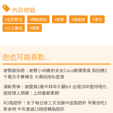
內容標籤
生死教育
網絡熱話
謝賢
謝霆鋒
豪宅
公立醫院
健康
您也可能喜歡...
謝賢爺孫戀︱謝賢小49歲前女友Coco脹爆現身 首回應2
千萬分手費傳言 大爆拍拖私密事
凍齡男神｜謝霆鋒1歲半拜年片翻hit 出道28年堅持唔化
妝經理人頭痛：上綜藝都素顏
KO脂肪肝｜女子每日食三文治變中度脂肪肝 早餐改吃1
款食物 半年激減15磅逆轉脂肪肝