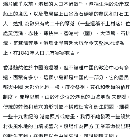
鴉片戰爭以前，港島的人口不過數千，包括生活於沿岸或
船上的漁民，以及散居島上山谷及石礦場的農民和打石工
人。這批 為數只有約二十的聚落（一些還稱不上村落）位
處黃泥涌、赤柱、薄扶林、香港村 （圍）、大潭篤、石排
灣、筲箕灣等地。港島北岸東起大坑至今天堅尼地城為
止，在1841年人口只有寥寥數百。
香港雖然位於中國的邊陲，但不論離中國的政治中心有多
遠，面積有多小，這個小島都是中國的一部分，它的居民
都與中國 大部分地區一樣，遵從祭祖、尊孔和孝道的倫理
制度。 開埠以前，由於不少位於港島的山坡地尚 未開發，
傳統的葬儀和墓穴的形制並不構成社會和衞生問題。細看
一些十九世紀的 港島照片或繪畫，我們不難發現一些設於
村後風水地的山墳或墓穴。墳場作為西方 工業革命後出現
的新生事物，在港島以至中國來說，可說聞所未聞。