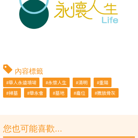
內容標籤
華人永遠墳場
永懷人生
清明
重陽
掃墓
華永會
墓地
龕位
撒放骨灰
您也可能喜歡...