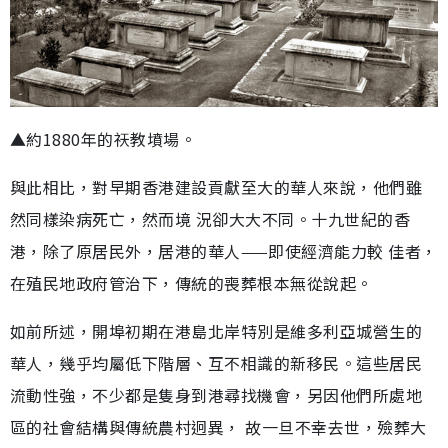
▲約1880年的祆教墳場。
與此相比，對早期香港建設貢獻至大的華人來說，他們雖
然同樣染病死亡，然而境 況卻大大不同。十九世紀的香
港，除了原居民外，居港的華人——即使經濟能力較 佳者，
在殖民地政府管治下，傳統的喪葬根本無從說起。
如前所述，開埠初期在港島北岸特別是維多利亞城營生的
華人，幾乎均屬低下階層、互不相識的新移民。這些居民
流動性強，不少都是隻身到港尋找機會，另因他們所處地
區的社會結構與傳統農村迥異， 故一旦不幸去世，殮葬大