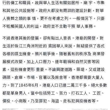
行的傭工和職員，故與華人生活有關如居所、廟 宇、市集
和其他公共設施等，政府大都沒有周詳的建設計劃，對華
人喪葬之類的事 情，更不在考慮之列。一般情況下，只要
不牴觸英國人的利益，政府並不主動干預 華人事務。
不過香港其後的發展，卻有點出人意表。港島的開發，對
生活於珠江三角洲附近的 貧困華人來說，無疑提供了各式
各樣的謀生機會。鴉片戰爭後，隨著舊有的秩序及 商業發
展模式改變，加上人口壓力、連年戰禍和自然災害等因
素，這些機會更形 重要。不論興建道路、築堤，又或建設
碼頭、倉庫、市場、官署以及房舍等，香港都需要大量人
力。到了1845年6月，港島人口已達二萬三千多，絕大多數
都是單身男人，當中包括勞工、苦力、打石工人、 工匠、
僕役、小商販，乃至罪犯、海盜、走私犯與投機者等。