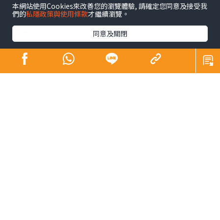
Sisters Cliff），除了是不少電影、電視劇的取景地，更是
本網站使用Cookies來改善您的瀏覽體驗, 請確定您同意及接受我
們的
私隱政策與使用條款
才繼續瀏覽。
Windows 7內置的Wallpaper之一，對其景觀絕對不會感
陌生。
同意及關閉
布萊頓距離倫敦僅一小時車程，市中心設有大型商場，但
來到南部小城，遊客們的目的都是想親親大自然，沿着海
岸遊逛，或前往South Downs National Park來一次遠足
之旅。位於國家公園內的七姊妹崖，由7座白堊斷崖組成，
恍如7個穿着白衣的女孩並肩而立，最高有175公尺，壯麗
的景觀常被譽為「世界的盡頭」。
由布萊頓市中心前往七姊妹崖可搭乘12或13號巴士，當中
13X為假日路綫，可直達觀景台，12號會停靠國家公園的旅
客中心，內裏有紀念品店，設有飲水機及洗手間，可先在
此整理補給裝備、索取地圖或向管理員查詢路綫。