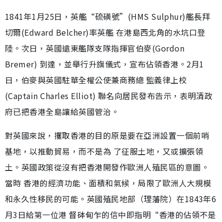
1841年1月25日，英艦“硫磺號”(HMS Sulphur)艦長拜
切爾(Edward Belcher)率英艦 在港島西北角的水坑口登
陸。次日，英國遠東艦隊支隊指揮官伯麥(Gordon
Bremer) 到達，並舉行升旗儀式，宣布佔領香港。2月1
日，伯麥與英國駐華全權公使兼商務總 監義律上校
(Captain Charles Elliot) 聯名向居民發布告示，表明清政
府已把香港全島讓給英國管治。
對英國來說，攫取香港的目的原是要在亞洲設置一個前哨
基地，以推動貿易，而不是為 了征服土地，又或擴張領
土。英國政策從沒有把香港開發作歐洲人殖民區的意圖。
當時 香港的經濟功能、面積和氣候，局限了歐洲人大規模
和永久性移民的可能。英國殖民地部（理藩院）在1843年6
月3日給第一位港 督砵甸乍的信中即指明“香港的佔領不是