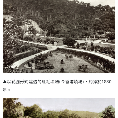
▲以花園形式建造的紅毛墳場(今香港墳場)，約攝於1880
年。