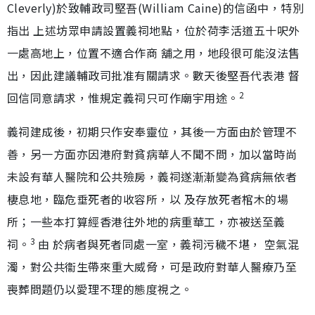
Cleverly)於致輔政司堅吾(William Caine)的信函中，特別
指出 上述坊眾申請設置義祠地點，位於荷李活道五十呎外
一處高地上，位置不適合作商 舖之用，地段很可能沒法售
出，因此建議輔政司批准有關請求。數天後堅吾代表港 督
2
回信同意請求，惟規定義祠只可作廟宇用途。
義祠建成後，初期只作安奉靈位，其後一方面由於管理不
善，另一方面亦因港府對貧病華人不聞不問，加以當時尚
未設有華人醫院和公共殮房，義祠遂漸漸變為貧病無依者
棲息地，臨危垂死者的收容所，以 及存放死者棺木的場
所；一些本打算經香港往外地的病重華工，亦被送至義
3
祠。
由 於病者與死者同處一室，義祠污穢不堪， 空氣混
濁，對公共衞生帶來重大威脅，可是政府對華人醫療乃至
喪葬問題仍以愛理不理的態度視之。