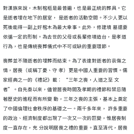
對漢族來說，木制棺柩是最普遍，也是最正統的葬具。它
是逝者埋在地下的居室， 是逝者的活動空間。不少人更以
死後能得一副上好棺木為最大幸事。此外，修建墳 墓還要
依循一定的形制。為去世的父母或長輩修墳造台，是孝道
行為，也是傳統喪葬儀式中不可或缺的重要環節。
喪葬並不隨逝者的埋葬而結束。為了表達對逝者的哀傷之
情，居喪（或稱丁憂、守 孝）更是中國人重要的習慣。儒
家經典之一的《禮記》載︰ “三年之喪，人道之至 文
者”。自先秦以來，儘管居喪時間及孝期的禮節和禁忌隨
著歷史的進程而有所變 動，三年之喪的主張，基本上奠定
了中國倫理社會秩序的基礎之一。兩千多年來， 許多重要
的政治、經濟制度都出現了一次又一次的巨變，惟居喪制
度一直存在，充 分說明居喪之禮的重要。直至清代，居喪