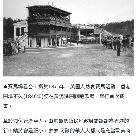
▲賽馬場看台，攝於1875年。英國人熱衷賽馬活動，香港
開埠不久(1846年)便在黃泥涌開闢跑馬場，舉行首次賽
事。
至於如何管治華人，由於最初殖民地政府錯誤認為香港的
新市鎮將會是細小，寥寥 可數的華人大都只是充當歐美商