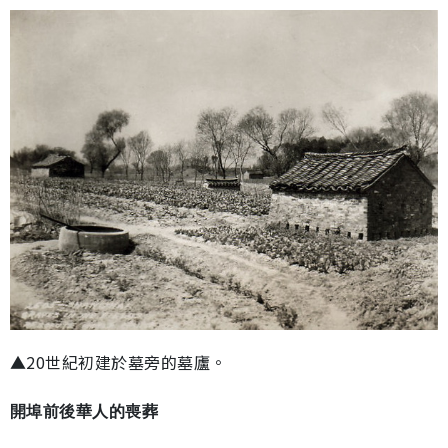
▲20世紀初建於墓旁的墓廬。
開埠前後華人的喪葬