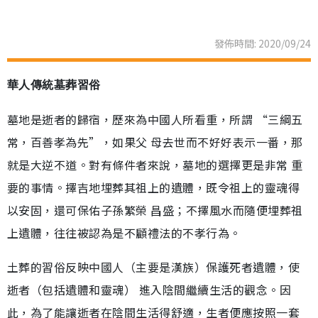
發佈時間: 2020/09/24
華人傳統墓葬習俗
墓地是逝者的歸宿，歷來為中國人所看重，所謂 “三綱五
常，百善孝為先”，如果父 母去世而不好好表示一番，那
就是大逆不道。對有條件者來說，墓地的選擇更是非常 重
要的事情。擇吉地埋葬其祖上的遺體，既令祖上的靈魂得
以安固，還可保佑子孫繁榮 昌盛；不擇風水而隨便埋葬祖
上遺體，往往被認為是不顧禮法的不孝行為。
土葬的習俗反映中國人（主要是漢族）保護死者遺體，使
逝者（包括遺體和靈魂） 進入陰間繼續生活的觀念。因
此，為了能讓逝者在陰間生活得舒適，生者便應按照一套