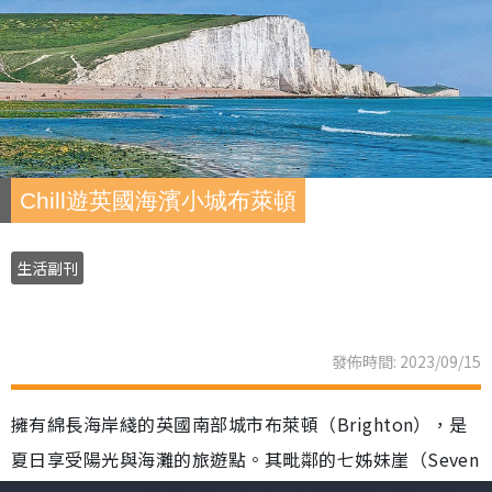
Chill遊英國海濱小城布萊頓
生活副刊
發佈時間: 2023/09/15
擁有綿長海岸綫的英國南部城市布萊頓（Brighton），是
夏日享受陽光與海灘的旅遊點。其毗鄰的七姊妹崖（Seven