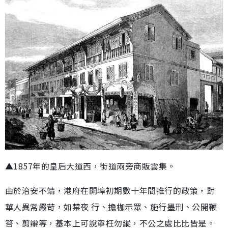
▲1857年的皇后大道西，街道兩旁商販雲集。
由於治安不靖，港府在開埠初期數十年間推行的政策，對
華人異常嚴苛，如禁夜 行、擔枷示眾、施行墨刑、公開鞭
笞、剪辮等，基本上可說寧枉勿縱，不公之處比比皆是。