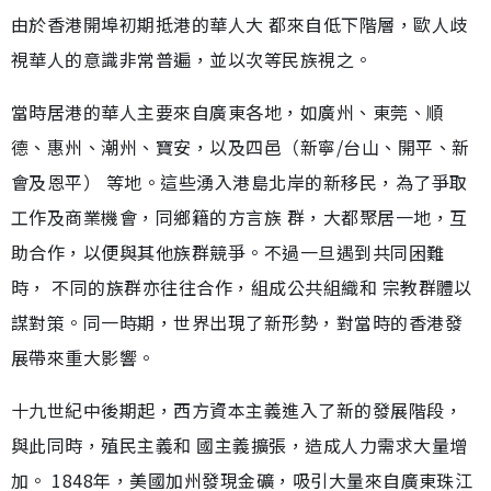
由於香港開埠初期抵港的華人大 都來自低下階層，歐人歧
視華人的意識非常普遍，並以次等民族視之。
當時居港的華人主要來自廣東各地，如廣州、東莞、順
德、惠州、潮州、寶安，以及四邑（新寧/台山、開平、新
會及恩平） 等地。這些湧入港島北岸的新移民，為了爭取
工作及商業機會，同鄉籍的方言族 群，大都聚居一地，互
助合作，以便與其他族群競爭。不過一旦遇到共同困難
時， 不同的族群亦往往合作，組成公共組織和 宗教群體以
謀對策。同一時期，世界出現了新形勢，對當時的香港發
展帶來重大影響。
十九世紀中後期起，西方資本主義進入了新的發展階段，
與此同時，殖民主義和 國主義擴張，造成人力需求大量增
加。 1848年，美國加州發現金礦，吸引大量來自廣東珠江