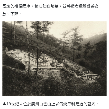
既定的禮儀程序，精心建造墳墓，並將逝者遺體妥善安
放、下葬。
▲19世紀末位於廣州白雲山上以傳統形制建造的墓穴。