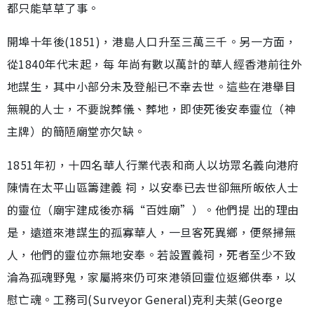
都只能草草了事。
開埠十年後(1851)，港島人口升至三萬三千。另一方面，
從1840年代末起，每 年尚有數以萬計的華人經香港前往外
地謀生，其中小部分未及登船已不幸去世。這些在港舉目
無親的人士，不要說葬儀、葬地，即使死後安奉靈位（神
主牌）的簡陋廟堂亦欠缺。
1851年初，十四名華人行業代表和商人以坊眾名義向港府
陳情在太平山區籌建義 祠，以安奉已去世卻無所皈依人士
的靈位（廟宇建成後亦稱“百姓廟”）。他們提 出的理由
是，遠道來港謀生的孤寡華人，一旦客死異鄉，便祭掃無
人，他們的靈位亦無地安奉。若設置義祠，死者至少不致
淪為孤魂野鬼，家屬將來仍可來港領回靈位返鄉供奉，以
慰亡魂。工務司(Surveyor General)克利夫萊(George