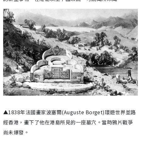
▲1838年法國畫家波塞爾(Auguste Borget)環遊世界並路
經香港，畫下了他在港島所見的一座墓穴。當時鴉片戰爭
尚未爆發。