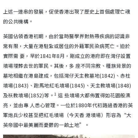
上述一連串的發展，促使香港出現了歷史上首個處理亡魂
的公共機構。
英國佔領香港初期，由於當時醫學界對熱帶疾病的認識非
常有限，大量在港駐紮或居住的外籍軍民染病死亡。迫於
實際需 要，早於1841年8月，剛成立的港府即在灣仔設置
墳場埋葬去世的軍民。其後，多 座不同宗教、種族背景的
墓地相繼在港島建成，包括灣仔天主教墓地(1842)、赤柱
墳場(1843)、跑馬地紅毛墳場(1845)、天主教墳場(1848)
1
及祆教墳場(1852)等。
這 些墳場大都佈置得如花園般漂
亮，並由專 人悉心管理。一位於1880年代初路過香港的英
軍炮兵少校甚至把紅毛墳場（今天香 港墳場）形容為“大
英帝國中最美麗而憂鬱的一畝土地”。