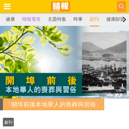
健康
晴報電視
主題特集
時事
副刊
健康財富
「開埠前後本地華人的喪葬與習俗」
副刊