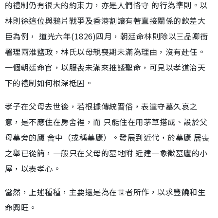
的禮制仍有很大的約束力，亦是人們恪守 的行為準則。以
林則徐這位與鴉片戰爭及香港割讓有著直接關係的欽差大
臣為例， 道光六年(1826)四月，朝廷命林則除以三品卿銜
署理兩淮鹽政，林氏以母親喪期未滿為理由，沒有赴任。
一個朝廷命官，以服喪未滿來推諉聖命，可見以孝道治天
下的禮制如何根深柢固。
孝子在父母去世後，若根據傳統習俗，表達守墓久哀之
意，是不應住在房舍裡，而 只能住在用茅草搭成、設於父
母墓旁的廬 舍中（或稱墓廬）。發展到近代，於墓廬 居喪
之舉已從簡，一般只在父母的墓地附 近建一象徵墓廬的小
屋，以表孝心。
當然，上述種種，主要還是為在世者所作，以求豐饒和生
命興旺。