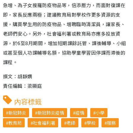
急增、為子女搜羅防疫物品等，倍添壓力，而面對復課在
即，家長反應兩極；建議教育局對學校作更多資源的支
援，購買學生用的防疫物品、增聘臨時清潔員，讓家長、
老師們安心。另外，社會福利署或教育局亦應多投放資
源，於6至8月期間，增加短期課餘託管、課後輔導、小組
或甚至個人功課輔導名額，協助學童學習因停課而滯後的
課程。
撰文：胡靜嫻
責任編輯：梁顯庭
內容標籤
新冠肺炎
新冠肺炎疫情
疫情
小學
教育局
社會福利署
老師
學校
服務