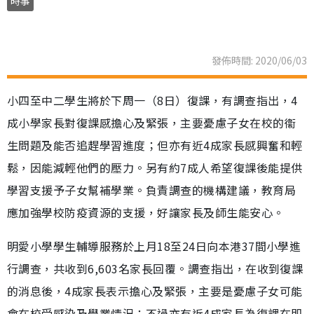
時事
發佈時間: 2020/06/03
小四至中二學生將於下周一（8日）復課，有調查指出，4
成小學家長對復課感擔心及緊張，主要憂慮子女在校的衞
生問題及能否追趕學習進度；但亦有近4成家長感興奮和輕
鬆，因能減輕他們的壓力。另有約7成人希望復課後能提供
學習支援予子女幫補學業。負責調查的機構建議，教育局
應加強學校防疫資源的支援，好讓家長及師生能安心。
明愛小學學生輔導服務於上月18至24日向本港37間小學進
行調查，共收到6,603名家長回覆。調查指出，在收到復課
的消息後，4成家長表示擔心及緊張，主要是憂慮子女可能
會在校受感染及學業情況；不過亦有近4成家長為復課在即