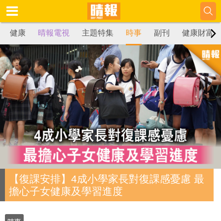
健康
晴報電視
主題特集
時事
副刊
健康財富
【復課安排】4成小學家長對復課感憂慮 最
擔心子女健康及學習進度