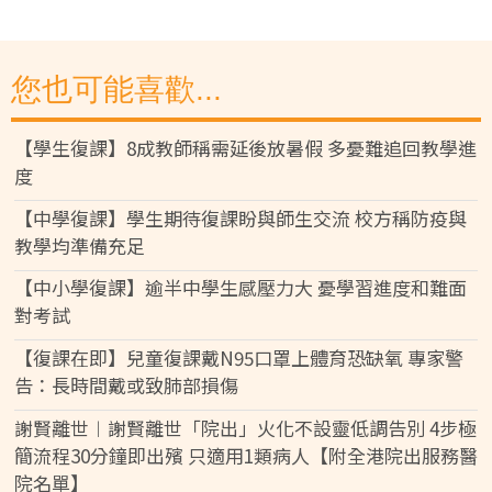
您也可能喜歡...
【學生復課】8成教師稱需延後放暑假 多憂難追回教學進
度
【中學復課】學生期待復課盼與師生交流 校方稱防疫與
教學均準備充足
【中小學復課】逾半中學生感壓力大 憂學習進度和難面
對考試
【復課在即】兒童復課戴N95口罩上體育恐缺氧 專家警
告：長時間戴或致肺部損傷
謝賢離世︱謝賢離世「院出」火化不設靈低調告別 4步極
簡流程30分鐘即出殯 只適用1類病人【附全港院出服務醫
院名單】