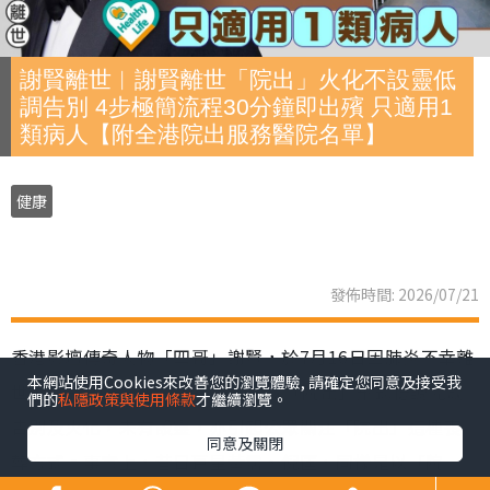
謝賢離世︱謝賢離世「院出」火化不設靈低
調告別 4步極簡流程30分鐘即出殯 只適用1
類病人【附全港院出服務醫院名單】
健康
發佈時間: 2026/07/21
香港影壇傳奇人物「四哥」謝賢，於7月16日因肺炎不幸離
本網站使用Cookies來改善您的瀏覽體驗, 請確定您同意及接受我
世，享壽89歲。家屬遵從遺願，以「院出」形式低調完成
們的
私隱政策與使用條款
才繼續瀏覽。
告別及火化，未有設靈，亦引起公眾關注「院出」這種喪
同意及關閉
葬方式。事實上，昔日巨星黃霑、倪匡，同樣是以「院