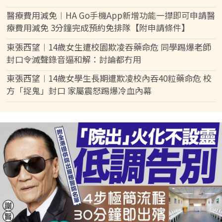
醫療費用減免︱HA Go手機App新增功能一㩒即可申請醫
療費用減免 3分鐘完成預約免排隊【附申請條件】
東張西望︱14歲女生遭校園欺凌吞藥命危 同學踢爆老師
封口令滅聲錄音逼和解：討論都冇用
東張西望︱14歲女學生長期遭欺凌校內吞40粒藥命危 校
方「捉鬼」封口 家屬震怒踢爆冷血內幕