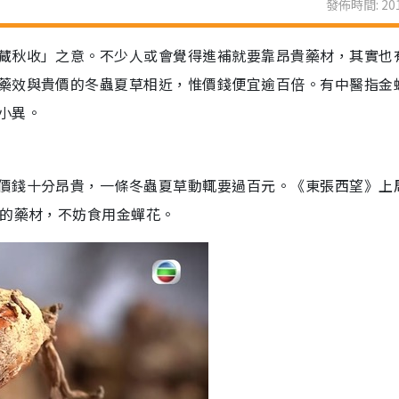
發佈時間: 201
藏秋收」之意。不少人或會覺得進補就要靠昂貴藥材，其實也
藥效與貴價的冬蟲夏草相近，惟價錢便宜逾百倍。有中醫指金
小異。
價錢十分昂貴，一條冬蟲夏草動輒要過百元。《東張西望》上
效的藥材，不妨食用金蟬花。