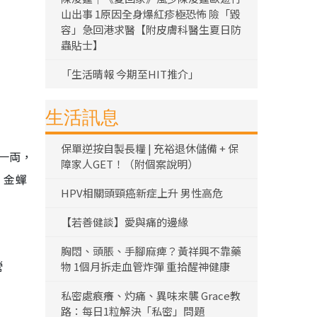
山出事 1原因全身爆紅疹極恐怖 險「毀
容」急回港求醫【附皮膚科醫生夏日防
蟲貼士】
「生活晴報 今期至HIT推介」
生活訊息
保單逆按自製長糧 | 充裕退休儲備 + 保
一両，
障家人GET！（附個案說明）
，金蟬
HPV相關頭頸癌新症上升 男性高危
【若善健談】愛與痛的邊緣
胸悶、頭脹、手腳麻痺？黃祥興不靠藥
營
物 1個月拆走血管炸彈 重拾醒神健康
私密處痕癢、灼痛、異味來襲 Grace教
路：每日1粒解決「私密」問題