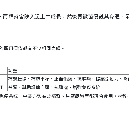
，而蟬就會趺入泥土中成長，然後青黴菌侵蝕其身體，
的藥用價值都有不少相同之處。
功效
補腎壯陽、補肺平喘、止血化痰、抗腫瘤、提高免疫力、降
苷
補腎、幫助調節血壓、抗腫瘤、增強免疫系統
免疫系統，中醫亦認為要補腎、易感疲累等都適合食用。林教