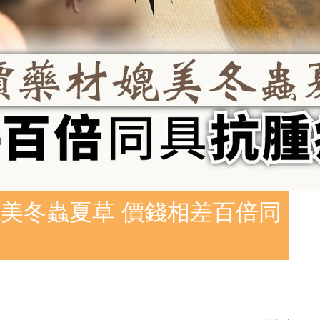
美冬蟲夏草 價錢相差百倍同