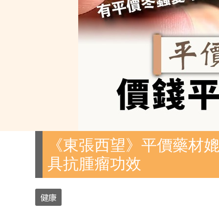
《東張西望》平價藥材媲
具抗腫瘤功效
健康