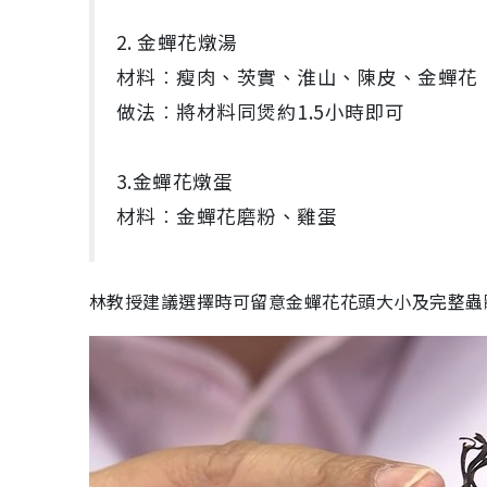
2. 金蟬花燉湯
材料︰瘦肉、茨實、淮山、陳皮、金蟬花
做法︰將材料同煲約1.5小時即可
3.金蟬花燉蛋
材料︰金蟬花磨粉、雞蛋
林教授建議選擇時可留意金蟬花花頭大小及完整蟲