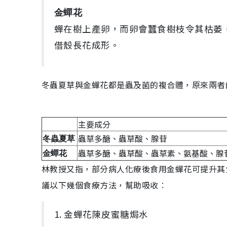
金蟬花
蟬在樹上產卵，而卵會蠶食樹枝令其枯萎
借殼長花成形。
冬蟲夏草與金蟬花都是蟲及菌的複合體，原來兩者
主要成分
蟲草多醣、蟲草酸、腺苷
冬蟲夏草
蟲草多醣、蟲草酸、蟲草素、氨基酸、腺
金蟬花
林教授又指，部分病人化療後食用金蟬花可提升其
議以下幾個食療方法，幫助吸收︰
1. 金蟬花陳皮蜜糖焗水