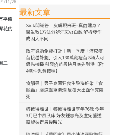
9/11/26
最新文章
有平價
Sick問識答｜皮膚現白斑=真菌纏身？
蟬花的
醫生教1方法分辨汗斑vs白蝕 解析發作
成因大不同
政府資助免費打針｜新一季度「流感疫
苗接種計劃」引入130萬劑疫苗 8類人可
周三
優先接種 科興疫苗最快月底先到港【附
4條件免費接種】
食腦蟲｜男子泰國狂食生醃海鮮染「食
腦蟲」腸道嚴重潰爛 反覆大出血休克險
死
黎彼得離世｜黎彼得離世享年76歲 今年
3月已中風臥床 好友鍾志光及盧宛茵透
露黎彼得最後時光
陳浚霆｜《愛回家》風少陳浚霆歐遊行