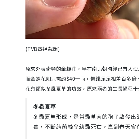
(TVB電視截圖)
原來外表奇特的金蟬花，早在南北朝時經已有人使用
而金蟬花則只需約$40一両，價錢足足相差百多
花有類似冬蟲夏草的功效，原來兩者的生長過程十
冬蟲夏草
冬蟲夏草形成，是當蟲草菌的孢子散發出
養，不斷結菌絲令幼蟲死亡。直到春天會