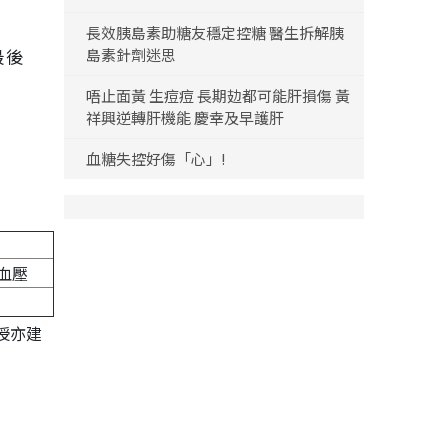
長效胰島素助糖友穩定控糖 醫生拆解胰
最後
島素針劑迷思
唔止面黃 生痘痘 長期攰都可能肝損傷 黃
祥興逆轉肝機能 慶幸及早護肝
血糖失控好傷「心」!
血壓
授亦建