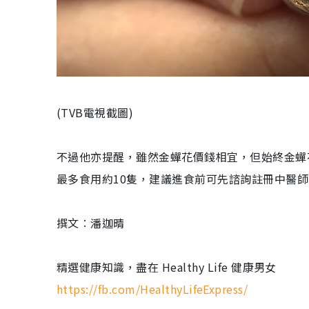
(TVB電視截圖)
不過他亦提醒，雖然金蟬花價錢相宜，但始終金蟬
最多食用約10隻，建議進食前可先諮詢註冊中醫師
撰文︰潘迦晴
精選健康知識，盡在 Healthy Life 健康男女
https://fb.com/HealthyLifeExpress/