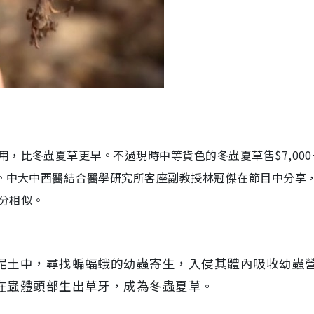
，比冬蟲夏草更早。不過現時中等貨色的冬蟲夏草售$7,000
倍。中大中西醫結合醫學研究所客座副教授林冠傑在節目中分享
分相似。
泥土中，尋找蝙蝠蛾的幼蟲寄生，入侵其體內吸收幼蟲
在蟲體頭部生出草牙，成為冬蟲夏草。