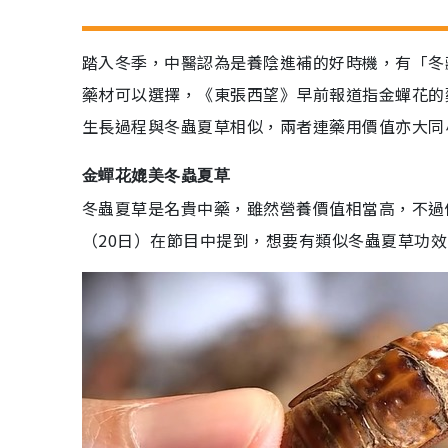
踏入冬季，中醫認為是養陰進補的好時機，有「冬
藥材可以選擇，《東張西望》早前報道指金蟬花的
生長過程與冬蟲夏草相似，兩者連藥用價值亦大同
金蟬花媲美冬蟲夏草
冬蟲夏草是名貴中藥，雖然營養價值相當高，不過
（20日）在節目中提到，想要有類似冬蟲夏草功