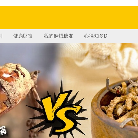
刊
健康財富
我的麻煩糖友
心律知多D