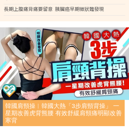
長期上腹痛背痛要留意 胰臟癌早期徵狀難發現
韓國肩頸操︱韓國大熱「3步肩頸背操」 一
星期改善虎背熊腰 有效舒緩肩頸痛明顯改善
寒背