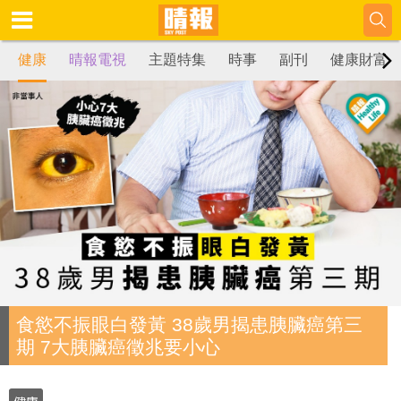
健康
晴報電視
主題特集
時事
副刊
健康財富
食慾不振眼白發黃 38歲男揭患胰臟癌第三
期 7大胰臟癌徵兆要小心