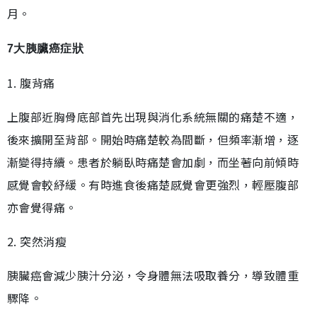
月。
7大胰臟癌症狀
1. 腹背痛
上腹部近胸骨底部首先出現與消化系統無關的痛楚不適，
後來擴開至背部。開始時痛楚較為間斷，但頻率漸增，逐
漸變得持續。患者於躺臥時痛楚會加劇，而坐著向前傾時
感覺會較紓緩。有時進食後痛楚感覺會更強烈，輕壓腹部
亦會覺得痛。
2. 突然消瘦
胰臟癌會減少胰汁分泌，令身體無法吸取養分，導致體重
驟降。