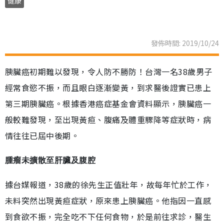
健康
發佈時間: 2019/10/24
胰臟癌初期難以發現，令人防不勝防！台灣一名38歲男子
經常食慾不振，而且眼白逐漸變黃，到求醫後證實已患上
第三期胰臟癌。根據香港癌症基金會資料顯示，胰臟癌一
般較難發現，至出現黃疸、腹痛及體重驟降等症狀時，病
情往往已屆中後期。
腫瘤未擴散至肝臟及腹腔
據台媒報道，38歲的徐先生正值壯年，故每年忙於工作，
未料突然出現黃疸症狀，原來患上胰臟癌。他指因一直感
到食欲不振，完全吃不下任何食物，於是前往求診，醫生