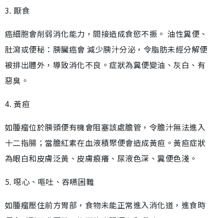
3. 厭食
癌細胞會削弱消化能力，間接造成食慾不振。 油性糞便、
肚瀉或便秘：胰臟癌會 減少胰汁分泌，令脂肪未經分解便
被排出體外，導致消化不良。症狀為糞便變油、灰白、有
惡臭。
4. 黃疸
如腫瘤位於胰頭便有機會阻塞該處膽管，令膽汁無法進入
十二指腸；當膽紅素在血液積聚便會造成黃疸。黃疸症狀
為眼白和皮膚泛黃、皮膚痕癢、尿液色深、糞便色淺。
5. 噁心、嘔吐、吞嚥困難
如腫瘤壓住前方胃部，食物未能正常進入消化道，進食時