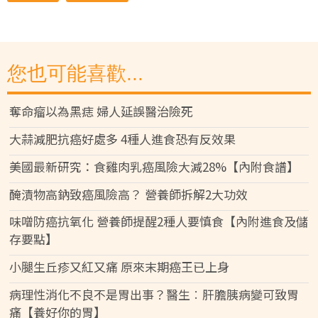
您也可能喜歡...
奪命瘤以為黑痣 婦人延誤醫治險死
大蒜減肥抗癌好處多 4種人進食恐有反效果
美國最新研究：食雞肉乳癌風險大減28%【內附食譜】
醃漬物高鈉致癌風險高？ 營養師拆解2大功效
味噌防癌抗氧化 營養師提醒2種人要慎食【內附進食及儲
存要點】
小腿生丘疹又紅又痛 原來末期癌王已上身
病理性消化不良不是胃出事？醫生︰肝膽胰病變可致胃
痛【養好你的胃】