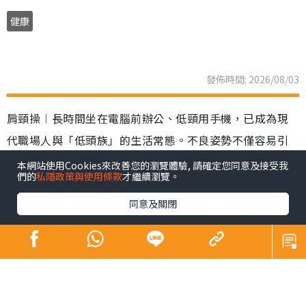
健康
發佈時間: 2026/08/03
肩頸操︱長時間坐在電腦前辦公、低頸用手機，已成為現
代職場人與「低頭族」的生活常態。不良姿勢不僅容易引
發肩頸肌肉過度緊繃與酸痛，長期下來更可能導致「駝
本網站使用Cookies來改善您的瀏覽體驗, 請確定您同意及接受我
們的
私隱政策與使用條款
才繼續瀏覽。
背、圓肩」等體態問題，在視覺上增添厚重肉感，影響整
同意及關閉
體精神面貌。韓國社群平台近期興起一套「3步肩頸背伸展
操」，每日只需3分鐘，簡單幾個動作，有效解決肩頸僵硬
與緊繃等狀況。
肩頸操︱韓國「3步肩頸背伸