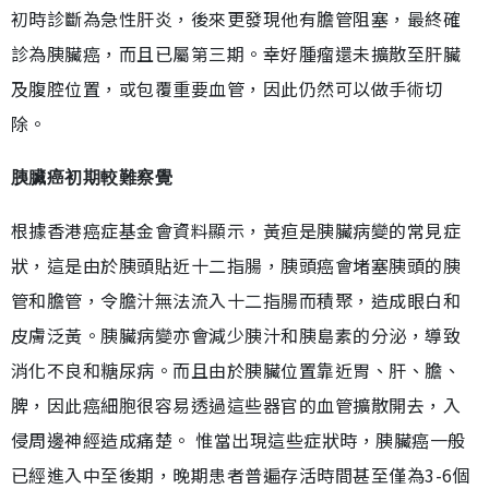
初時診斷為急性肝炎，後來更發現他有膽管阻塞，最終確
診為胰臟癌，而且已屬第三期。幸好腫瘤還未擴散至肝臟
及腹腔位置，或包覆重要血管，因此仍然可以做手術切
除。
胰臟癌初期較難察覺
根據香港癌症基金會資料顯示，黃疸是胰臟病變的常見症
狀，這是由於胰頭貼近十二指腸，胰頭癌會堵塞胰頭的胰
管和膽管，令膽汁無法流入十二指腸而積聚，造成眼白和
皮膚泛黃。胰臟病變亦會減少胰汁和胰島素的分泌，導致
消化不良和糖尿病。而且由於胰臟位置靠近胃、肝、膽、
脾，因此癌細胞很容易透過這些器官的血管擴散開去，入
侵周邊神經造成痛楚。 惟當出現這些症狀時，胰臟癌一般
已經進入中至後期，晚期患者普遍存活時間甚至僅為3-6個