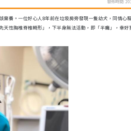
發佈時間: 201
該棄養。一位好心人8年前在垃圾房旁發現一隻幼犬，同情心
先天性胸椎脊椎畸形」，下半身無法活動，即「半癱」，幸好