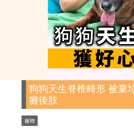
狗狗天生脊椎畸形 被棄垃
癱後肢
寵物