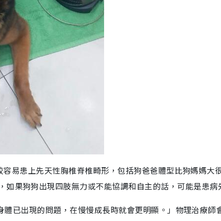
種狗狗較容易患上先天性胸椎脊椎畸形，包括狗爸爸體型比狗媽媽大
，如果狗狗出現四肢無力或不能協調和自主的話，可能是患病
出世時身體已出現的問題，在慢慢成長時就會更明顯。」物理治療師