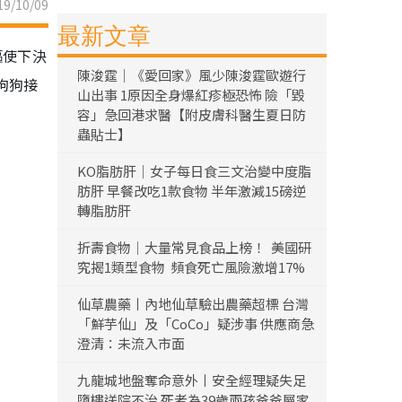
9/10/09
最新文章
驅使下決
陳浚霆｜《愛回家》風少陳浚霆歐遊行
狗狗接
山出事 1原因全身爆紅疹極恐怖 險「毀
容」急回港求醫【附皮膚科醫生夏日防
蟲貼士】
KO脂肪肝｜女子每日食三文治變中度脂
肪肝 早餐改吃1款食物 半年激減15磅逆
轉脂肪肝
折壽食物｜大量常見食品上榜！ 美國研
究揭1類型食物 頻食死亡風險激增17%
仙草農藥丨內地仙草驗出農藥超標 台灣
「鮮芋仙」及「CoCo」疑涉事 供應商急
澄清：未流入市面
九龍城地盤奪命意外丨安全經理疑失足
墮樓送院不治 死者為39歲兩孩爸爸屬家