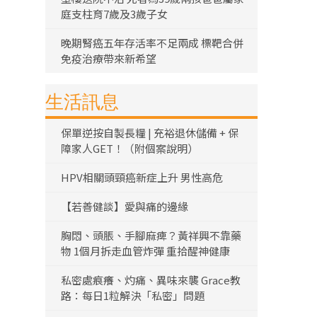
庭支柱育7歲及3歲子女
晚期腎癌五年存活率不足兩成 標靶合併
免疫治療帶來新希望
生活訊息
保單逆按自製長糧 | 充裕退休儲備 + 保
障家人GET！（附個案說明）
HPV相關頭頸癌新症上升 男性高危
【若善健談】愛與痛的邊緣
胸悶、頭脹、手腳麻痺？黃祥興不靠藥
物 1個月拆走血管炸彈 重拾醒神健康
私密處痕癢、灼痛、異味來襲 Grace教
路：每日1粒解決「私密」問題