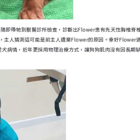
，隨即帶牠到獸醫診所檢查，診斷出Flower患有先天性胸椎脊
人猜測這可能是前主人遺棄Flower的原因。幸好Flower
愛犬病情，近年更採用物理治療方式，讓狗狗肌肉沒有因長期