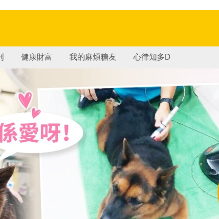
刊
健康財富
我的麻煩糖友
心律知多D