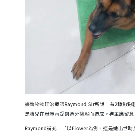
據動物物理治療師Raymond Sir所說，有2
是胎兒在母體內受到過分擠壓而造成。狗主應留意
Raymond補充，「以Flower為例，這是她