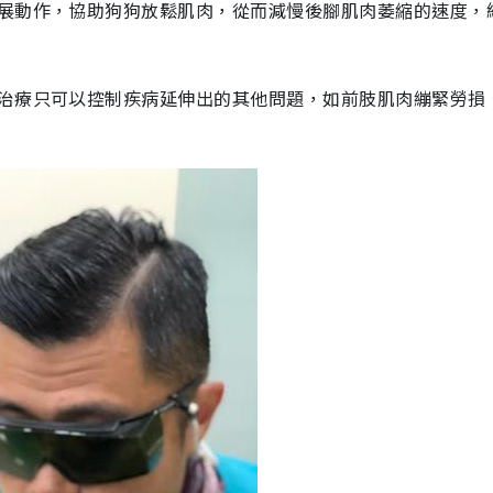
展動作，協助狗狗放鬆肌肉，從而減慢後腳肌肉萎縮的速度，
治療只可以控制疾病延伸出的其他問題，如前肢肌肉繃緊勞損