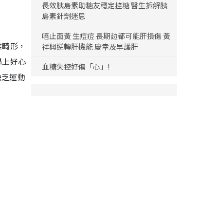
長效胰島素助糖友穩定控糖 醫生拆解胰
島素針劑迷思
唔止面黃 生痘痘 長期攰都可能肝損傷 黃
椎畸形，
祥興逆轉肝機能 慶幸及早護肝
遇上好心
血糖失控好傷「心」!
缺乏運動