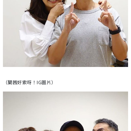
（蘭茜好索呀！IG圖片）