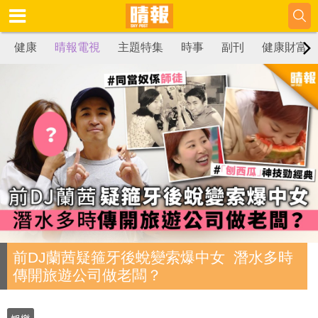
健康
晴報電視
主題特集
時事
副刊
健康財富
前DJ蘭茜疑箍牙後蛻變索爆中女 潛水多時
傳開旅遊公司做老闆？