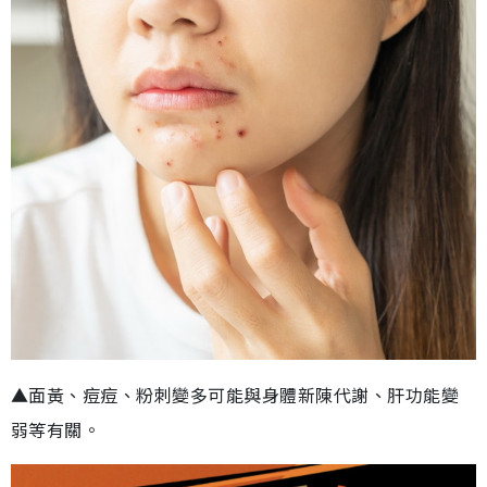
▲面黃、痘痘、粉刺變多可能與身體新陳代謝、肝功能變
弱等有關。