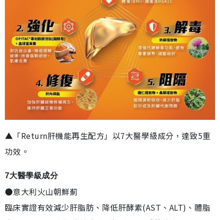
▲「Return肝機能再生配方」以7大醫學級成分，達致5重
功效。
7大醫學級成分
●意大利火山朝鮮薊
臨床實證有效減少肝脂肪、降低肝酵素(AST、ALT)、體脂