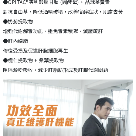
●OPITAC®專利穀胱甘肽 (圓酵母) + 晶球薑黃素
對抗自由基，降低酒精破壞，改善宿醉症狀，肌膚去黃
●奶薊提取物
增強代謝解毒功能，避免毒素積聚，減壓疏肝
●肝內磷脂
修復受損及促進肝臟細胞再生
●欖仁提取物 + 桑葉提取物
阻隔澱粉吸收，減少肝脂肪形成及肝臟代謝問題