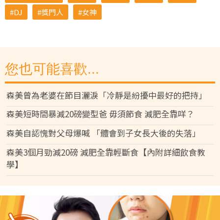
DJ
獎門人
女神
您也可能喜歡...
森美曾為老婆在節目灑淚「冷靜是紛擾中最好的把持」
森美短時間暴減20磅變型爸 毋須節食 減肥全靠咩？
森美自認愧對父母爆喊 「體會到子女長大後的失落」
森美3個月勁減20磅 減肥全靠輕斷食【內附詳細飲食教
學】