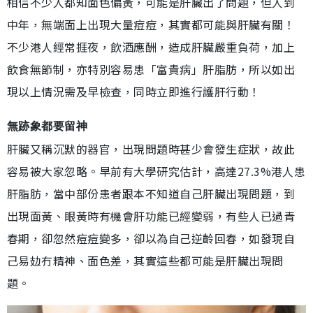
相信不少人都知面色偏黃，可能是肝臟出了問題，但人到
中年，無端面上出現大量痘痘，其實都可能與肝臟有關！
不少港人經常捱夜，飲酒應酬，造成肝臟嚴重負荷，加上
飲食無節制，亦特別容易患「富貴病」肝脂肪，所以如出
現以上情況需及早檢查，同時立即進行護肝行動！
無跡象都要留神
肝臟又稱沉默的器官，出現問題時甚少會發生症狀，故此
容易被大家忽略。早前有大學研究估計，高達27.3%港人患
肝脂肪，當中部份患者跟本不知道自己肝臟出現問題，到
出現面黃、眼黃時有機會肝功能已經變弱，有些人已過青
春期，卻忽然痘痘變多，卻以為自己逆齡回春，如發現自
己易攰冇精神、面色差，其實這些都可能是肝臟出現問
題。