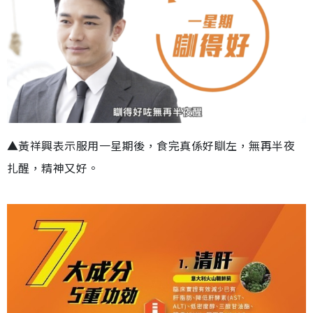
▲黃祥興表示服用一星期後，食完真係好瞓左，無再半夜
扎醒，精神又好。