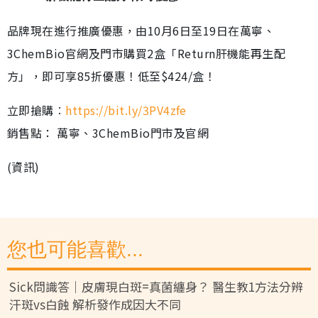
品牌現在進行推廣優惠，由10月6日至19日在萬寧、
3ChemBio官網及門市購買2盒「Return肝機能再生配
方」，即可享85折優惠！低至$424/盒！
立即搶購︰
https://bit.ly/3PV4zfe
銷售點： 萬寧、3ChemBio門市及官網
(資訊)
您也可能喜歡...
Sick問識答｜皮膚現白斑=真菌纏身？ 醫生教1方法分辨
汗斑vs白蝕 解析發作成因大不同