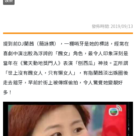
娛樂
發佈時間: 2019/09/13
提到前DJ蘭茜（簡詠嫻），一棚哨牙是她的標誌，經常在
喜劇中演出較為浮誇的「醜女」角色，最令人印象深刻是
當年在《驚天動地獎門人》表演「刨西瓜」神技。正所謂
「世上沒有醜女人，只有懶女人」，有指蘭茜淡出娛圈後
走去箍牙，早前於街上被傳媒偷拍，令人驚覺她變靚好
多！