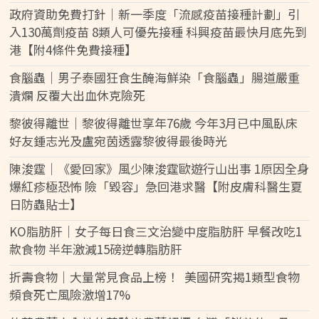
政府資助免費打針｜新一季度「流感疫苗接種計劃」引
入130萬劑疫苗 8類人可優先接種 科興疫苗最快月底先到
港【附4條件免費接種】
食腦蟲｜男子泰國狂食生醃海鮮染「食腦蟲」腸道嚴重
潰爛 反覆大出血休克險死
黎彼得離世｜黎彼得離世享年76歲 今年3月已中風臥床
好友鍾志光及盧宛茵透露黎彼得最後時光
陳浚霆｜《愛回家》風少陳浚霆歐遊行山出事 1原因全身
爆紅疹極恐怖 險「毀容」急回港求醫【附皮膚科醫生夏
日防蟲貼士】
KO脂肪肝｜女子每日食三文治變中度脂肪肝 早餐改吃1
款食物 半年激減15磅逆轉脂肪肝
折壽食物｜大量常見食品上榜！ 美國研究揭1類型食物
頻食死亡風險激增17%