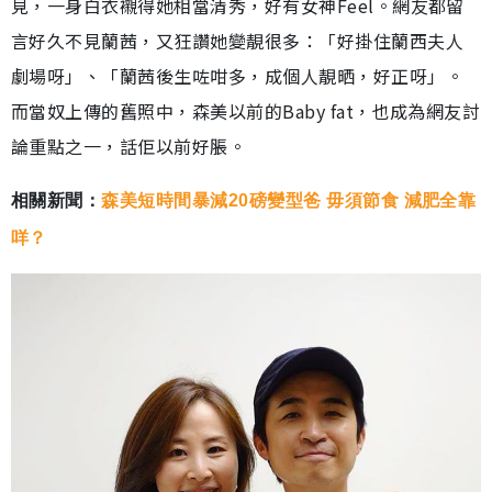
見，一身白衣襯得她相當清秀，好有女神Feel。網友都留
言好久不見蘭茜，又狂讚她變靚很多：「好掛住蘭西夫人
劇場呀」、「蘭茜後生咗咁多，成個人靚晒，好正呀」。
而當奴上傳的舊照中，森美以前的Baby fat，也成為網友討
論重點之一，話佢以前好脹。
相關新聞：
森美短時間暴減20磅變型爸 毋須節食 減肥全靠
咩？