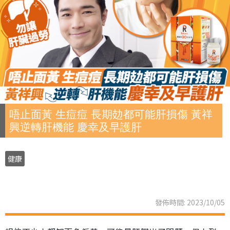
唔止面黃 生痘痘 長期攰都可能肝損傷 黃祥
興逆轉肝機能 慶幸及早護肝
健康
發佈時間: 2023/10/05