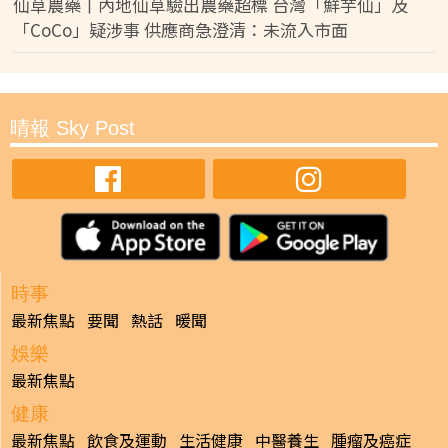
仙草農藥丨內地仙草驗出農藥超標 台灣「鮮芋仙」及
「CoCo」疑涉事 供應商急澄清：未流入市面
晴報 Sky Post
時事
最新焦點
要聞
熱話
暖聞
娛樂
最新焦點
健康
最新焦點
飲食及運動
生活健康
中醫養生
腫瘤及癌症