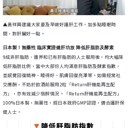
▲黃祥興建議大家要及早做好護肝工作，加多點睡眠時
間，對肝臟好一點。
日本製！無藥性 臨床實證健肝功放 降低肝脂肪及酵素
9成非肝脂肪、邊界和已有肝脂肪的人士服用後，均大幅降
低肝脂肪比例，當中大部份人均滿意肝脂肪及酵素指數，
並感覺回復精神、睡得好、肌膚回復亮澤等。如需經常社
交應酬，不妨於飲酒前服用2粒「Return肝機能再生配
方」，亦有效減少宿醉情況。「Return肝機能再生配方」
100%日本製，無藥性，經日本政府GMP認證，適合護肝保
健人士。