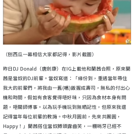
（刨西瓜一幕相信大家都記得，影片截圖）
昨日DJ Donald（唐劍康）在IG上載他和蘭茜合照，原來蘭
茜是當奴的DJ前輩。當奴寫道：「緣份到，重遇當年帶住
我大的前輩們，將我由一舊(嚿)飯握成壽司，無私的付出心
機和時間，假如有食客覺得唔好味，只因為食材本身有問
題，唔關師傅事。以為玩手機玩到無晒記性，但原來我還
記得當年每位前輩的教誨。中秋月圓前，先來共團圓，
Happy！」蘭茜搭住當奴膊頭露齒笑，一棚哨牙已經不