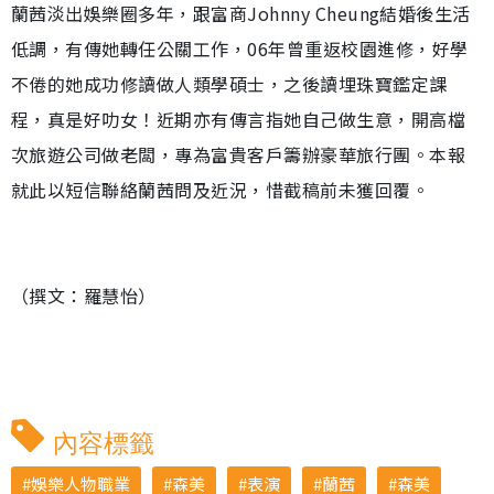
蘭茜淡出娛樂圈多年，跟富商Johnny Cheung結婚後生活
低調，有傳她轉任公關工作，06年曾重返校園進修，好學
不倦的她成功修讀做人類學碩士，之後讀埋珠寶鑑定課
程，真是好叻女！近期亦有傳言指她自己做生意，開高檔
次旅遊公司做老闆，專為富貴客戶籌辦豪華旅行團。本報
就此以短信聯絡蘭茜問及近況，惜截稿前未獲回覆。
（撰文：羅慧怡）
內容標籤
娛樂人物職業
森美
表演
蘭茜
森美