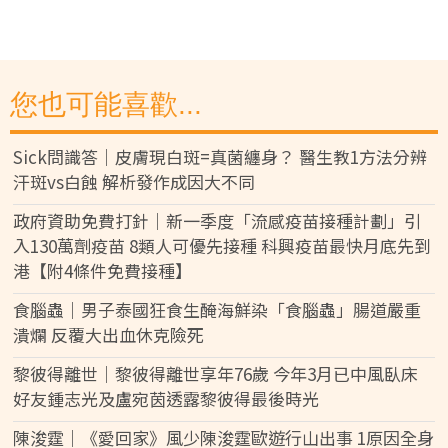
您也可能喜歡...
Sick問識答｜皮膚現白斑=真菌纏身？ 醫生教1方法分辨
汗斑vs白蝕 解析發作成因大不同
政府資助免費打針｜新一季度「流感疫苗接種計劃」引
入130萬劑疫苗 8類人可優先接種 科興疫苗最快月底先到
港【附4條件免費接種】
食腦蟲｜男子泰國狂食生醃海鮮染「食腦蟲」腸道嚴重
潰爛 反覆大出血休克險死
黎彼得離世｜黎彼得離世享年76歲 今年3月已中風臥床
好友鍾志光及盧宛茵透露黎彼得最後時光
陳浚霆｜《愛回家》風少陳浚霆歐遊行山出事 1原因全身