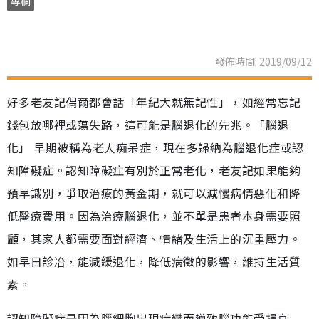
專欄
發佈時間: 2019/09/12
好多老友記偶爾都會話「年紀大就無記性」，如經常忘記
錢包放哪裡或蕩失路，這可能是腦退化的先兆。「腦退
化」 早期被稱為老人痴呆症，現在多歸納為腦退化症或認
知障礙症。認知障礙症有別於正常老化，老友記如果能夠
預早識別，爭取治療的黃金期，就可以減慢病情惡化和降
低醫療費用。因為治療腦退化，並不單是患者本身需要照
顧，其家人都需要面對經濟、情緒及生活上的沉重壓力。
如早日診冶，能減緩退化，降低病徵的影響，維持生活質
素。
認知障礙症是因為腦細胞出現病變而導致腦功能受損衰