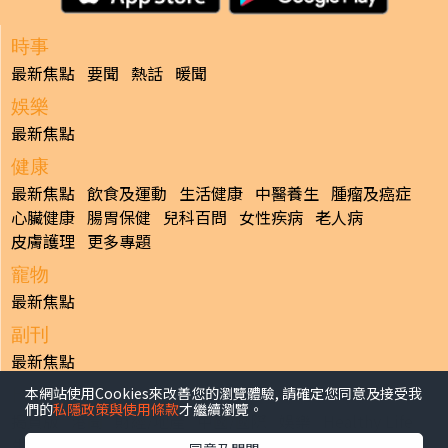
時事
最新焦點
要聞
熱話
暖聞
娛樂
最新焦點
健康
最新焦點
飲食及運動
生活健康
中醫養生
腫瘤及癌症
心臟健康
腸胃保健
兒科百問
女性疾病
老人病
皮膚護理
更多專題
寵物
最新焦點
副刊
最新焦點
本網站使用Cookies來改善您的瀏覽體驗, 請確定您同意及接受我
日報
們的
私隱政策與使用條款
才繼續瀏覽。
揭頁版
港聞
財經/地產
中國/國際
娛樂
Healthy Life
生活副刊
親子/教育
體育
專題/人物
昔日晴報