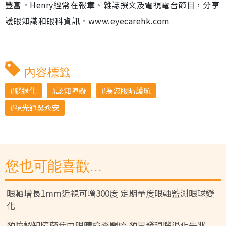
豐富。Henry經常在報章、雜誌撰文及電視電台節目，分享
護眼知識和眼科資訊。www.eyecarehk.com
內容標籤
腦退化
認知障礙
為您眼晴護航
視光師吳永安
您也可能喜歡...
眼軸增長1mm近視可增300度 定期量度眼軸監測眼球變
化
預防認知障礙症由眼睛檢查開始 預早發現腦退化先兆