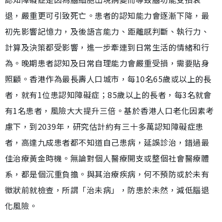
退，嚴重更可引致死亡。患者的認知能力會逐漸下降，最
初先影響記憶力，及後語言能力、距離感判斷、執行力、
計算及決策都受影響，進一步牽連到日常生活的情緒和行
為。晚期患者認知及日常自理能力會嚴重受損，需要貼身
照顧。香港作為最長壽人口城市，每10名65歲或以上的長
者，就有1位患認知障礙症；85歲以上的長者，每3名就會
有1名患者，風險大大提升三倍。基於香港人口老化因素考
慮下，到2039年，研究估計約有三十多萬認知障礙症患
者，高達九成患者都不知道自己患病，延誤診治，錯過最
佳治療黃金時機。無論對個人醫療開支或整個社會醫療體
系，都是個沉重負擔。與其治療疾病，何不預防或於未有
徵狀前就檢查，所謂「治未病」，防患於未然，減低腦退
化風險。