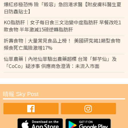
爆紅疹極恐怖 險「毀容」急回港求醫【附皮膚科醫生夏
日防蟲貼士】
KO脂肪肝｜女子每日食三文治變中度脂肪肝 早餐改吃1
款食物 半年激減15磅逆轉脂肪肝
折壽食物｜大量常見食品上榜！ 美國研究揭1類型食物
頻食死亡風險激增17%
仙草農藥丨內地仙草驗出農藥超標 台灣「鮮芋仙」及
「CoCo」疑涉事 供應商急澄清：未流入市面
晴報 Sky Post