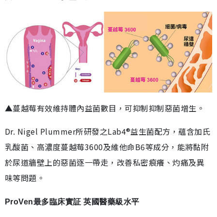
▲蔓越莓有效維持體內益菌數目，可抑制抑制惡菌增生。
Dr. Nigel Plummer所研發之Lab4®益生菌配方，蘊含加氏
乳酸菌、高濃度蔓越莓3600及維他命B6等成分，能將黏附
於尿道牆壁上的惡菌逐一帶走，改善私密痕癢、灼痛及異
味等問題。
ProVen最多臨床實証 英國醫藥級水平