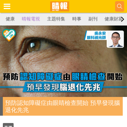
健康
晴報電視
主題特集
時事
副刊
健康財富
預防認知障礙症由眼睛檢查開始 預早發現腦
退化先兆