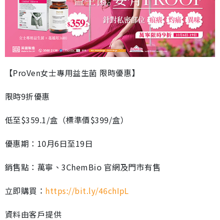
【ProVen女士專用益生菌 限時優惠】
限時9折優惠
低至$359.1/盒（標準價$399/盒）
優惠期：10月6日至19日
銷售點：萬寧、3ChemBio 官網及門市有售
立即購買：
https://bit.ly/46chIpL
資料由客戶提供