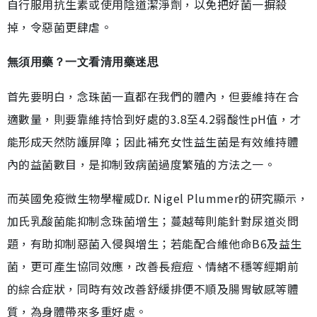
自行服用抗生素或使用陰道潔淨劑，以免把好菌一摒殺
掉，令惡菌更肆虐。
無須用藥？一文看清用藥迷思
首先要明白，念珠菌一直都在我們的體內，但要維持在合
適數量，則要靠維持恰到好處的3.8至4.2弱酸性pH值，才
能形成天然防護屏障；因此補充女性益生菌是有效維持體
內的益菌數目，是抑制致病菌過度繁殖的方法之一。
而英國免疫微生物學權威Dr. Nigel Plummer的研究顯示，
加氏乳酸菌能抑制念珠菌增生；蔓越莓則能針對尿道炎問
題，有助抑制惡菌入侵與增生；若能配合維他命B6及益生
菌，更可產生協同效應，改善長痘痘、情緒不穩等經期前
的綜合症狀，同時有效改善舒緩排便不順及腸胃敏感等體
質，為身體帶來多重好處。