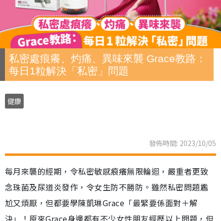
私密處痕癢、灼痛、異味來襲 Grace教路：
每日1粒解決「私密」問題
健康
發佈時間: 2023/10/05
每月來襲的經期，令私密敏感痕癢無限輪迴，嚴重者更致
念珠菌及尿道炎發作，令女生防不勝防。雖然私密問題尷
尬又煩厭，但都要學陳凱琳Grace「最緊要係面對＋解
決」！原來Grace身邊都有不少女性朋友經歷以上問題，但