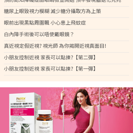
糖尿上眼致視力模糊 減少糖分攝取方為上策
眼前出現黑點周圍飄 小心患上飛蚊症
白內障手術後可以唔使戴眼鏡？
真近視定假近視? 視光師 為你揭開近視真面目!
小朋友控制近視 家長可以點揀?【第二彈】
小朋友控制近視 家長可以點揀?【第一彈】