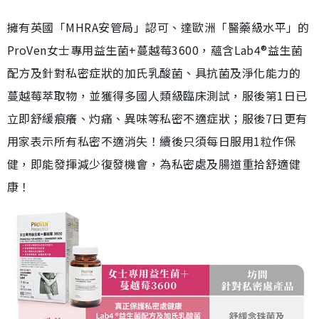
擁有英國「MHRA安管局」認可、達歐洲「醫藥級水平」的
ProVen女士專用益生菌+蔓越莓3600，蘊含Lab4®益生菌
配方及針對私密症狀的加氏乳酸菌、具抗菌及淨化能力的
蔓越莓萃取物，並獲得多國人類級臨床測試，服後第1日已
立即舒緩痕癢、灼痛、異味等私密不適症狀；服後7日更有
用家表示所有私密不適消失！續後只須每日服用1粒作保
健，即能發揮減少復發機會，為私密處及腸道重拾舒適健
康！