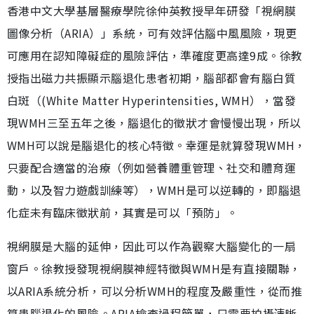
香港中文大學基層醫療學院徐仲英教授早年研發「視網膜
圖像分析（ARIA）」系統，可有效評估腦中風風險，現更
可應用在認知障礙症的風險評估，準確度更高達9成。徐教
授指出磁力共振顯示腦退化患者初期，腦部都會有腦白質
白斑（(White Matter Hyperintensities, WMH），當發
現WMH三至五年之後，腦退化的徵狀才會慢慢出現，所以
WMH可以說是腦退化的核心特徵。幸運是就算發現WMH，
只要配合適當的治療（例如營養體重管理、社交和體育運
動，以及智力遊戲訓練等），WMH是可以逆轉的，即腦退
化症未有臨床徵狀前，其實是可以「預防」。
視網膜是大腦的延伸，因此可以作為觀察大腦變化的一扇
窗戶。徐教授發現視網膜神經特徵與WMH是有直接關聯，
以ARIA系統分析，可以分析WMH的程度及嚴重性，從而推
算患腦退化的風險。ARIA檢查過程簡單，只需要拍攝清晰