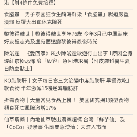
港【附4條件免費接種】
食腦蟲｜男子泰國狂食生醃海鮮染「食腦蟲」腸道嚴重
潰爛 反覆大出血休克險死
黎彼得離世｜黎彼得離世享年76歲 今年3月已中風臥床
好友鍾志光及盧宛茵透露黎彼得最後時光
陳浚霆｜《愛回家》風少陳浚霆歐遊行山出事 1原因全身
爆紅疹極恐怖 險「毀容」急回港求醫【附皮膚科醫生夏
日防蟲貼士】
KO脂肪肝｜女子每日食三文治變中度脂肪肝 早餐改吃1
款食物 半年激減15磅逆轉脂肪肝
折壽食物｜大量常見食品上榜！ 美國研究揭1類型食物
頻食死亡風險激增17%
仙草農藥丨內地仙草驗出農藥超標 台灣「鮮芋仙」及
「CoCo」疑涉事 供應商急澄清：未流入市面