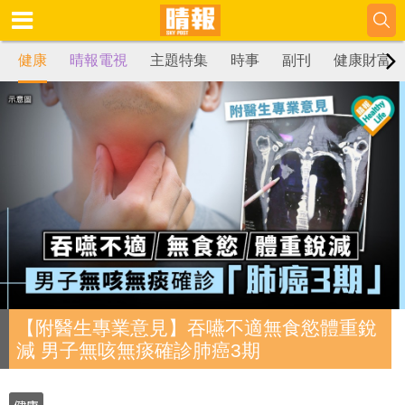
健康
晴報電視
主題特集
時事
副刊
健康財富
【附醫生專業意見】吞嚥不適無食慾體重銳
減 男子無咳無痰確診肺癌3期