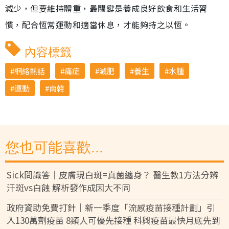
減少，但要維持體重，最關鍵是養成良好飲食和生活習
慣，配合恆常運動和適當休息，才能夠持之以恆。
內容標籤
網絡熱話
痛症
減肥
養生
水腫
運動
南韓
您也可能喜歡...
Sick問識答｜皮膚現白斑=真菌纏身？ 醫生教1方法分辨
汗斑vs白蝕 解析發作成因大不同
政府資助免費打針｜新一季度「流感疫苗接種計劃」引
入130萬劑疫苗 8類人可優先接種 科興疫苗最快月底先到