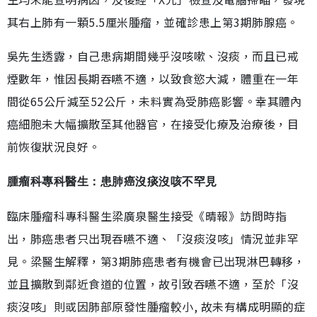
其右上肺有一顆5.5厘米腫瘤，並確診患上第3期肺腺癌。
吳先生透露，自己患病期間幾乎沒咳嗽、沒痰，而且已戒
煙數年，惟因長期吞嚥不適，以致食慾大減，體重在一年
間從65公斤減至52公斤，未料實為受肺癌影響。幸其體內
癌細胞未大幅擴散至其他器官，在接受化療及治療後，目
前恢復狀況良好。
腫瘤科專科
醫生：患肺癌沒痰沒咳不罕見
臨床腫瘤科專科醫生梁廣泉醫生接受《晴報》訪問時指
出，肺癌患者只出現吞嚥不適、「沒痰沒咳」情況並非罕
見。
梁醫生解釋，第3期
肺癌患者有機會已出現淋巴轉移，
並且擴散到鄰近食道的位置，故引致吞嚥不適，至於「沒
痰沒咳」則或因肺部原發性腫瘤較小, 故未有構成明顯的症