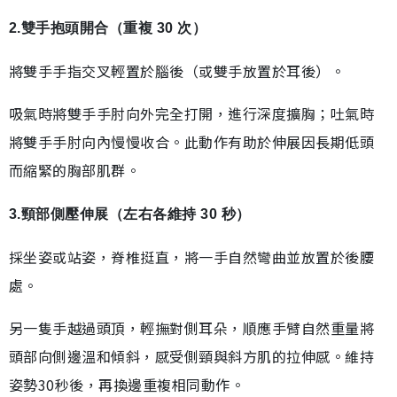
2.雙手抱頭開合（重複 30 次）
將雙手手指交叉輕置於腦後（或雙手放置於耳後）。
吸氣時將雙手手肘向外完全打開，進行深度擴胸；吐氣時
將雙手手肘向內慢慢收合。此動作有助於伸展因長期低頭
而縮緊的胸部肌群。
3.頸部側壓伸展（左右各維持 30 秒）
採坐姿或站姿，脊椎挺直，將一手自然彎曲並放置於後腰
處。
另一隻手越過頭頂，輕撫對側耳朵，順應手臂自然重量將
頭部向側邊溫和傾斜，感受側頸與斜方肌的拉伸感。維持
姿勢30秒後，再換邊重複相同動作。