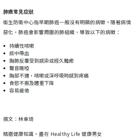
肺癌常見症狀
衞生防衛中心指早期肺癌一般沒有明顯的病徵。隨著病情
惡化，肺癌會影響周圍的肺組織，導致以下的病徵：
持續性咳嗽
痰中帶血
胸肺反覆受到感染或經久難癒
聲音嘶啞
胸部不適，咳嗽或深呼吸時感到疼痛
食慾不振及體重下降
容易疲倦
撰文：林幸琦
精選健康知識，盡在 Healthy Life 健康男女