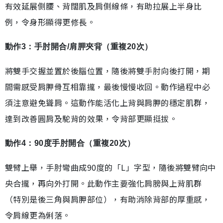
有效延展側腰、背闊肌及肩側線條，有助拉展上半身比
例，令身形顯得更修長。
動作3：手肘開合/肩胛夾背（重複20次）
將雙手交握並置於後腦位置，隨後將雙手肘向後打開，期
間需感受肩胛骨互相靠攏，最後慢慢收回。動作過程中必
須注意避免聳肩。這動作能活化上背與肩胛的穩定肌群，
達到改善圓肩及駝背的效果，令背部更顯挺拔。
動作4：90度手肘開合（重複20次）
雙臂上舉，手肘彎曲成90度的「L」字型，隨後將雙臂向中
央合攏，再向外打開。此動作主要強化肩膀與上背肌群
（特別是後三角與肩胛部位），有助消除背部的厚重感，
令肩線更為俐落。