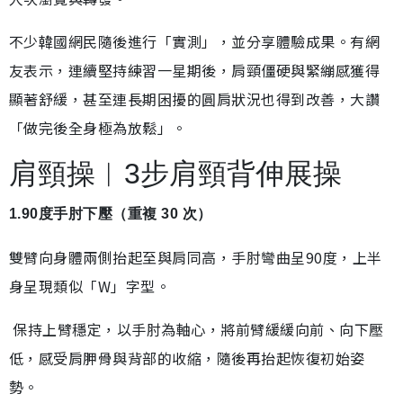
不少韓國網民隨後進行「實測」，並分享體驗成果。有網
友表示，連續堅持練習一星期後，肩頸僵硬與緊繃感獲得
顯著舒緩，甚至連長期困擾的圓肩狀況也得到改善，大讚
「做完後全身極為放鬆」。
肩頸操︱3步肩頸背伸展操
1.90度手肘下壓（重複 30 次）
雙臂向身體兩側抬起至與肩同高，手肘彎曲呈90度，上半
身呈現類似「W」字型。
保持上臂穩定，以手肘為軸心，將前臂緩緩向前、向下壓
低，感受肩胛骨與背部的收縮，隨後再抬起恢復初始姿
勢。