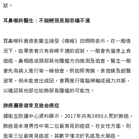
狀。
耳鼻喉科醫生：不能輕視長期吞嚥不適
耳鼻喉科黃德彰醫生
接受《晴報》訪問時
表示，在一般情
況下，如果患者只有吞嚥不適的症狀，一般會先循患上食
道癌、鼻咽癌或頸部其他腫瘤方向推測及追查，醫生一般
會先為病人進行第一線檢查，例如照胃鏡、食道鏡及超聲
波等，倘未能查出成因，會再進行電腦掃瞄或磁力共振，
以確認其他部位如肺部長腫瘤的可能性。
肺癌屬香港常見致命癌症
據衞生防護中心資料顯示，2017年共有3890人死於肺癌，
肺癌是本港男性中第二位最常見的癌症，在女性方面，則
是第三位最常見癌症，其數字僅次於乳癌及大腸癌。