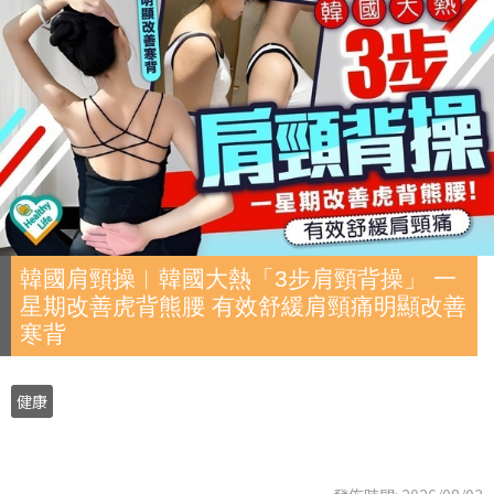
韓國肩頸操︱韓國大熱「3步肩頸背操」 一
星期改善虎背熊腰 有效舒緩肩頸痛明顯改善
寒背
健康