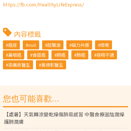
https://fb.com/HealthyLifeExpress/
內容標籤
癌症
null
超聲波
磁力共振
咳嗽
鼻咽癌
食道癌
肺癌
肺癌
吞嚥不適
梁廣泉醫生
黃德彰醫生
您也可能喜歡...
【處暑】天氣轉涼變乾燥傷肺易感冒 中醫食療滋陰潤燥
護肺潤膚