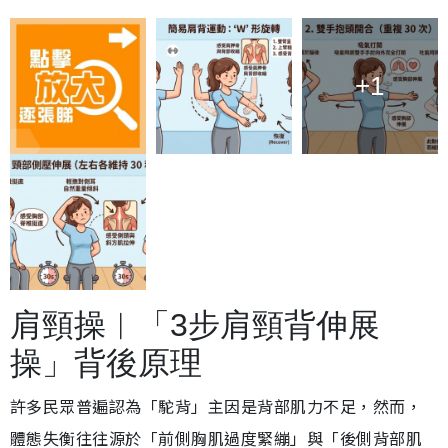
+1
肩頸操︱「3步肩頸背伸展
操」背後原理
許多民眾普遍認為「駝背」主因是背部肌力不足，然而，
體態失衡往往源於「前側胸肌過度緊繃」與「後側背部肌