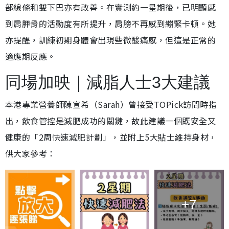
部線條和雙下巴亦有改善。在實測約一星期後，已明顯感
到肩胛骨的活動度有所提升，肩膀不再感到繃緊卡頓。她
亦提醒，訓練初期身體會出現些微酸痛感，但這是正常的
適應期反應。
同場加映｜減脂人士3大建議
本港專業營養師陳宣希（Sarah）曾接受TOPick訪問時指
出，飲食管控是減肥成功的關鍵，故此建議一個既安全又
健康的「2周快速減肥計劃」，並附上5大貼士維持身材，
供大家參考：
+7