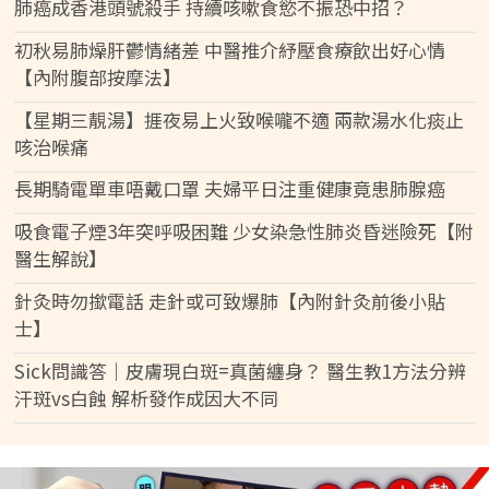
肺癌成香港頭號殺手 持續咳嗽食慾不振恐中招？
初秋易肺燥肝鬱情緒差 中醫推介紓壓食療飲出好心情
【內附腹部按摩法】
【星期三靚湯】捱夜易上火致喉嚨不適 兩款湯水化痰止
咳治喉痛
長期騎電單車唔戴口罩 夫婦平日注重健康竟患肺腺癌
吸食電子煙3年突呼吸困難 少女染急性肺炎昏迷險死【附
醫生解說】
針灸時勿撳電話 走針或可致爆肺【內附針灸前後小貼
士】
Sick問識答｜皮膚現白斑=真菌纏身？ 醫生教1方法分辨
汗斑vs白蝕 解析發作成因大不同