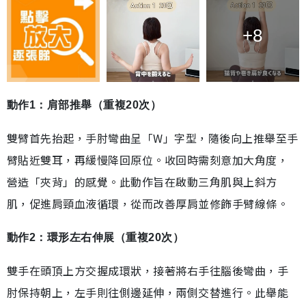
+8
動作1：肩部推舉（重複20次）
雙臂首先抬起，手肘彎曲呈「W」字型，隨後向上推舉至手
臂貼近雙耳，再緩慢降回原位。收回時需刻意加大角度，
營造「夾背」的感覺。此動作旨在啟動三角肌與上斜方
肌，促進肩頸血液循環，從而改善厚肩並修飾手臂線條。
動作2：環形左右伸展（重複20次）
雙手在頭頂上方交握成環狀，接著將右手往腦後彎曲，手
肘保持朝上，左手則往側邊延伸，兩側交替進行。此舉能