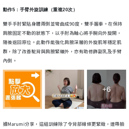
動作5：手臂外旋訓練（重複20次）
雙手手肘緊貼身體兩側並彎曲成90度，雙手握拳。在保持
肩膀固定不動的狀態下，以手肘為軸心將手腕向外旋開，
隨後返回原位。此動作能強化肩膀深層的外旋肌等穩定肌
群，除了改善駝背與肩膀緊繃外，亦有助修飾副乳及手臂
內側。
+6
據Marumi分享，這組訓練除了令背部線條更緊緻，連帶臉