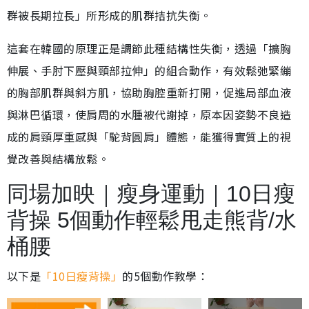
群被長期拉長」所形成的肌群拮抗失衡。
這套在韓國的原理正是調節此種結構性失衡，透過「擴胸
伸展、手肘下壓與頸部拉伸」的組合動作，有效鬆弛緊繃
的胸部肌群與斜方肌，協助胸腔重新打開，促進局部血液
與淋巴循環，使肩周的水腫被代謝掉，原本因姿勢不良造
成的肩頸厚重感與「駝背圓肩」體態，能獲得實質上的視
覺改善與結構放鬆。
同場加映｜瘦身運動｜10日瘦
背操 5個動作輕鬆甩走熊背/水
桶腰
以下是
「10日瘦背操」
的5個動作教學：