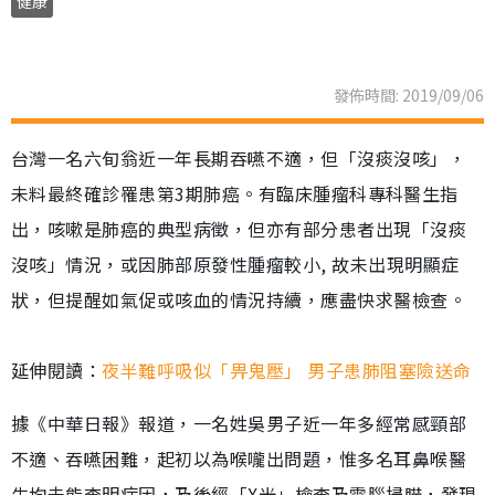
健康
發佈時間: 2019/09/06
台灣一名六旬翁近一年長期吞嚥不適，但「沒痰沒咳」，
未料最終確診罹患第3期肺癌。有
臨床腫瘤科專科醫生指
出
，咳嗽是肺癌的典型病徵，但亦有部分患者出現「沒痰
沒咳」情況，或因肺部原發性腫瘤較小, 故未出現明顯症
狀，但提醒如氣促或咳血的情況持續，應盡快求醫檢查。
延伸閱讀：
夜半難呼吸似「畀鬼壓」 男子患肺阻塞險送命
據《中華日報》報道，一名姓吳男子近一年多經常感頸部
不適、吞嚥困難，起初以為喉嚨出問題，惟多名耳鼻喉醫
生均未能查明病因，及後經「X光」檢查及電腦掃瞄，發現