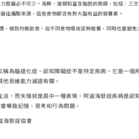
3脂肪酸對腦力發展必不可少。海鮮、藻類和富含脂肪的魚類，包括︰三
肪酸最佳攝取來源，這些食物都含有對大腦有益的營養素。
慣，做到均衡飲食，從不同食物吸收足夠營養，同時也要避免
又稱為腦退化症。認知障礙症不是特定疾病，它是一個
其他思維能力減退有關。
生活，而失憶就是其中一種表現。阿滋海默症疾病是認
疾病會導致記憶、思考和行為問題。
n 阿滋海默症協會