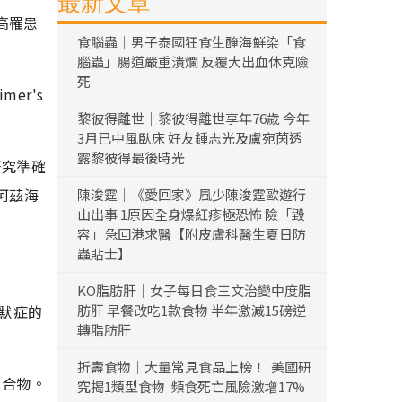
最新文章
高罹患
食腦蟲｜男子泰國狂食生醃海鮮染「食
腦蟲」腸道嚴重潰爛 反覆大出血休克險
死
er's
黎彼得離世｜黎彼得離世享年76歲 今年
3月已中風臥床 好友鍾志光及盧宛茵透
露黎彼得最後時光
研究準確
阿茲海
陳浚霆｜《愛回家》風少陳浚霆歐遊行
山出事 1原因全身爆紅疹極恐怖 險「毀
容」急回港求醫【附皮膚科醫生夏日防
蟲貼士】
KO脂肪肝｜女子每日食三文治變中度脂
海默症的
肪肝 早餐改吃1款食物 半年激減15磅逆
轉脂肪肝
折壽食物｜大量常見食品上榜！ 美國研
化合物。
究揭1類型食物 頻食死亡風險激增17%