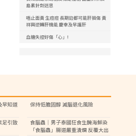
島素針劑迷思
唔止面黃 生痘痘 長期攰都可能肝損傷 黃
祥興逆轉肝機能 慶幸及早護肝
血糖失控好傷「心」!
及早知道
保持低膽固醇 減腦退化風險
素足引致
食腦蟲｜男子泰國狂食生醃海鮮染
「食腦蟲」腸道嚴重潰爛 反覆大出