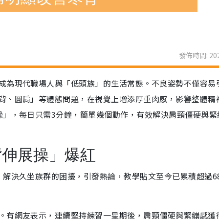
發佈時間: 202
成為現代職場人與「低頭族」的生活常態。不良姿勢不僅容易
背、圓肩」等體態問題，在視覺上增添厚重肉感，影響整體精
操」，每日只需3分鐘，簡單幾個動作，有效解決肩頸僵硬與緊
背伸展操」爆紅
，解決久坐族群的困擾，引發熱論，教學貼文至今已累積超過6
。有網友表示，連續堅持練習一星期後，肩頸僵硬與緊繃感獲