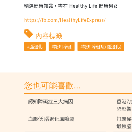
精選健康知識，盡在 Healthy Life 健康男女
https://fb.com/HealthyLifeExpress/
內容標籤
腦退化
認知障礙
認知障礙症(腦退化)
您也可能喜歡...
認知障礙症三大病因
香港7
恐影響
血壓低 腦退化風險減
打麻雀
鍛練腦