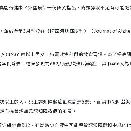
真能得健康？外國最新一份研究指出，肉類攝取不足有可能提
3月刊登在《阿茲海默症期刊》（Journal of Alzheim
,934名65歲以上男女，持續收集他們的飲食習慣。為了提高
案例除去。結果發現有662人罹患認知障礙症，其中466人為
4次以上的人，患上認知障礙症風險高達58％，而其中患阿茲
不足有機會增加患認知障礙症的風險。
和雞蛋富含維他命B12，有助減少血液中可能導致認知障礙和中風的