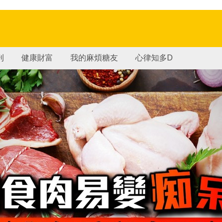
刊
健康財富
我的麻煩糖友
心律知多D