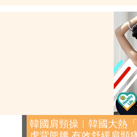
韓國肩頸操︱韓國大熱「
虎背熊腰 有效舒緩肩頸