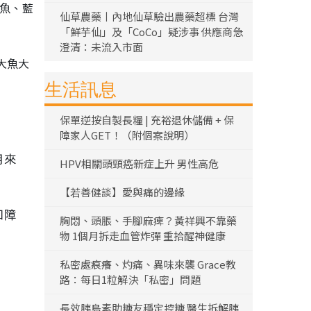
文魚、藍
仙草農藥丨內地仙草驗出農藥超標 台灣
「鮮芋仙」及「CoCo」疑涉事 供應商急
澄清：未流入市面
大魚大
生活訊息
保單逆按自製長糧 | 充裕退休儲備 + 保
障家人GET！（附個案說明）
用來
HPV相關頭頸癌新症上升 男性高危
【若善健談】愛與痛的邊緣
知障
胸悶、頭脹、手腳麻痺？黃祥興不靠藥
物 1個月拆走血管炸彈 重拾醒神健康
私密處痕癢、灼痛、異味來襲 Grace教
路：每日1粒解決「私密」問題
長效胰島素助糖友穩定控糖 醫生拆解胰