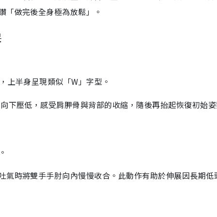
讚「做完後全身極為放鬆」。
操
度，上半身呈現類似「W」字型。
向下壓低，感受肩胛骨與背部的收縮，隨後再抬起恢復初始姿
。
吐氣時將雙手手肘向內慢慢收合。此動作有助於伸展因長期低