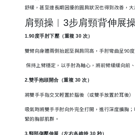
舒緩，甚至連長期困擾的圓肩狀況也得到改善，大
肩頸操︱3步肩頸背伸展
1.90度手肘下壓（重複 30 次）
雙臂向身體兩側抬起至與肩同高，手肘彎曲呈90
保持上臂穩定，以手肘為軸心，將前臂緩緩向前、
2.雙手抱頭開合（重複 30 次）
將雙手手指交叉輕置於腦後（或雙手放置於耳後）
吸氣時將雙手手肘向外完全打開，進行深度擴胸；
緊的胸部肌群。
3.頸部側壓伸展（左右各維持 30 秒）