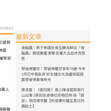
6/08/03
最新文章
引發肩
食腦蟲｜男子泰國狂食生醃海鮮染「食
神面
腦蟲」腸道嚴重潰爛 反覆大出血休克險
繃等狀
死
黎彼得離世｜黎彼得離世享年76歲 今年
3月已中風臥床 好友鍾志光及盧宛茵透
露黎彼得最後時光
8萬人
陳浚霆｜《愛回家》風少陳浚霆歐遊行
山出事 1原因全身爆紅疹極恐怖 險「毀
容」急回港求醫【附皮膚科醫生夏日防
蟲貼士】
得顯著