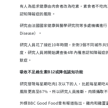
有人為追求健康由肉食者改為吃素，素食者不吃肉
認知障礙症的風險。
研究由法國國家健康與醫學研究院等多處機構進行，並於今年
Disease）。
研究人員花了接近10年時間，針對3個不同城市共5
度，研究人員將開始調查後4年內罹患認知障礙症的
默症。
吸收不足維生素B12或降低認知功能
研究發現每星期吃肉1次以下的人，比起每星期吃
風險更高至67％。所以研究人員推斷，肉類攝取
外媒BBC Good Food曾有報道指出，雞肉