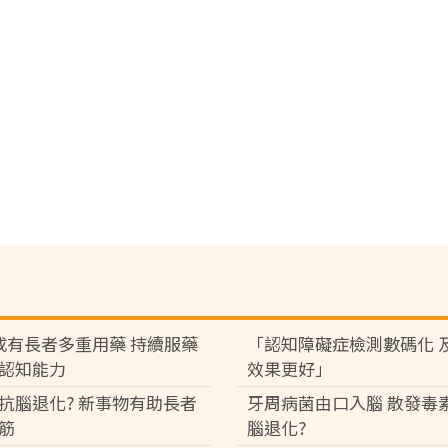
成有長者多重用藥 持續服藥
「認知障礙症檢測數碼化 
認知能力
效果更好」
抗腦退化? 新事物有助長者
牙周病菌由口入腦 散發毒
筋
腦退化?