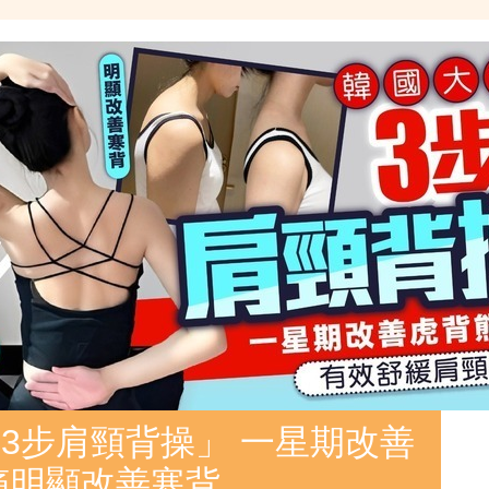
3步肩頸背操」 一星期改善
痛明顯改善寒背