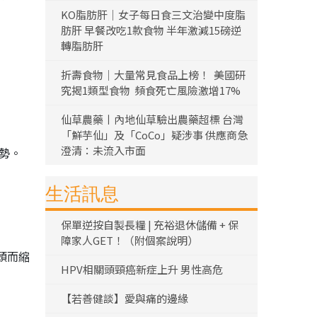
KO脂肪肝｜女子每日食三文治變中度脂
肪肝 早餐改吃1款食物 半年激減15磅逆
轉脂肪肝
折壽食物｜大量常見食品上榜！ 美國研
究揭1類型食物 頻食死亡風險激增17%
仙草農藥丨內地仙草驗出農藥超標 台灣
「鮮芋仙」及「CoCo」疑涉事 供應商急
澄清：未流入市面
勢。
生活訊息
保單逆按自製長糧 | 充裕退休儲備 + 保
障家人GET！（附個案說明）
頭而縮
HPV相關頭頸癌新症上升 男性高危
【若善健談】愛與痛的邊緣