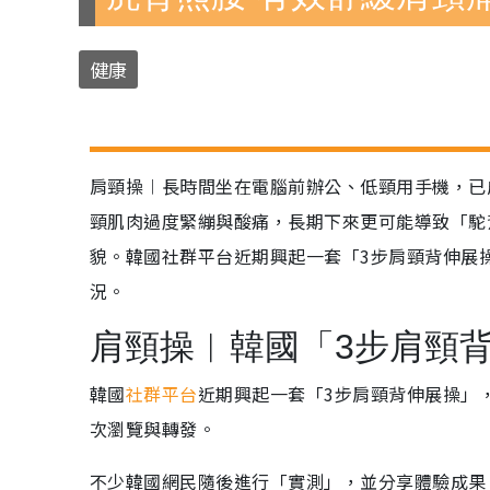
健康
肩頸操︱長時間坐在電腦前辦公、低頸用手機，已
頸肌肉過度緊繃與酸痛，長期下來更可能導致「駝
貌。韓國社群平台近期興起一套「3步肩頸背伸展
況。
肩頸操︱韓國「3步肩頸
韓國
社群平台
近期興起一套「3步肩頸背伸展操」
次瀏覽與轉發。
不少韓國網民隨後進行「實測」，並分享體驗成果