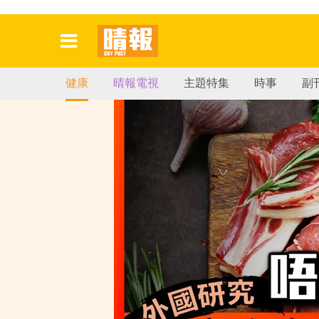
健康
晴報電視
主題特集
時事
副