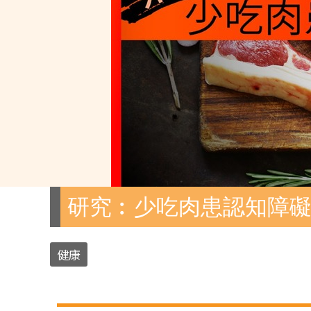
研究︰少吃肉患認知障礙
健康