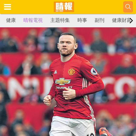
健康
晴報電視
主題特集
時事
副刊
健康財富