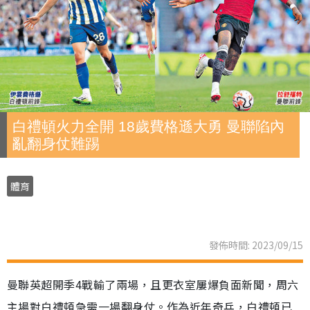
白禮頓火力全開 18歲費格遜大勇 曼聯陷內
亂翻身仗難踢
體育
發佈時間: 2023/09/15
曼聯英超開季4戰輸了兩場，且更衣室屢爆負面新聞，周六
主場對白禮頓急需一場翻身仗。作為近年奇兵，白禮頓已