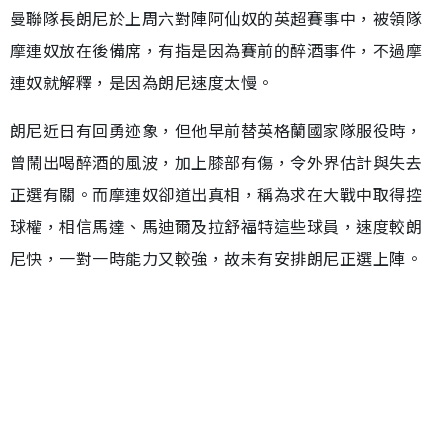
曼聯隊長朗尼於上周六對陣阿仙奴的英超賽事中，被領隊
摩連奴放在後備席，有指是因為賽前的醉酒事件，不過摩
連奴就解釋，是因為朗尼速度太慢。
朗尼近日有回勇迹象，但他早前替英格蘭國家隊服役時，
曾鬧出喝醉酒的風波，加上膝部有傷，令外界估計與失去
正選有關。而摩連奴卻道出真相，稱為求在大戰中取得控
球權，相信馬達、馬迪爾及拉舒福特這些球員，速度較朗
尼快，一對一時能力又較強，故未有安排朗尼正選上陣。