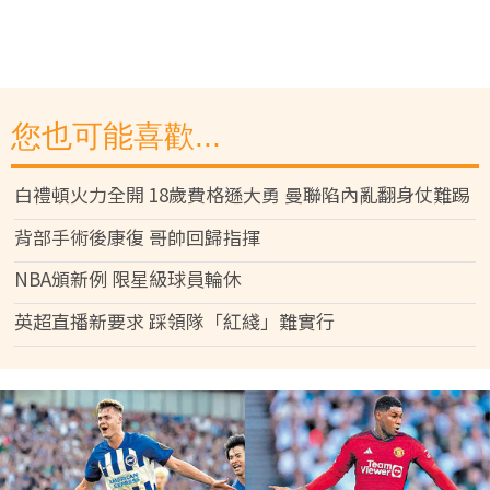
您也可能喜歡...
白禮頓火力全開 18歲費格遜大勇 曼聯陷內亂翻身仗難踢
背部手術後康復 哥帥回歸指揮
NBA頒新例 限星級球員輪休
英超直播新要求 踩領隊「紅綫」難實行