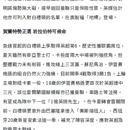
明其傷勢無大礙，提早返回曼聯只是保險性質，英媒估計
他亦可列入對白禮頓的名單，在奧脫福「地標」登場。
賀蘭特勢正選 岩拉伯特可候命
急速冒起的白禮頓上季取得英超第6，歷史性獲歐霸席位，
夏天雖然有麥亞里士打、卡些度兩大中場被列強挖角，但
整體戰力未有削弱，進攻綫上三笘薰、蘇尼馬治、伊雲費
格遜的組合仍然火力強橫，目前開季4戰取得3勝1負。上輪
主場對紐卡素一役，18歲的伊雲費格遜更首次於英超連中
三元，該位愛爾蘭國腳據報亦已獲曼聯、車路士等注視，
有望成為隊中下一位「1億英鎊先生」。在今夏轉會窗關閉
前，白禮頓更意外由巴塞隆拿借入「美斯接班人」、西班
牙20歲新星安素法迪一季，補充了陣容深度，應對英超及
歐霸兩大戰綫。