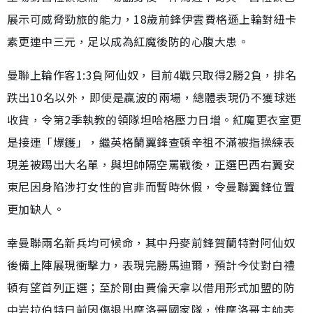
展示可威脅勁旅的能力，18歲前鋒伊雲費格遜上輪對紐卡
素更連中三元，足以成為紅魔後防的心腹大患。
曼聯上輪作客1:3負阿仙奴，目前4戰只取得2勝2負，排名
跌出10名以外，即使是贏波的兩場，總體表現仍不獲球迷
收貨，令第2季執教的領隊坦哈格壓力日增。紅魔更衣室更
是接連「爆鑊」，繼英格蘭翼鋒查頓辛祖不滿被指操練表
現差被踢出大名單，與坦帥隔空罵戰後，正選巴西右翼安
東尼因身陷涉打女性的官非而暫時休假，令曼聯翼鋒位置
更加缺人。
幸曼聯兩名新兵均可候命，其中丹麥前鋒賀蘭特對阿仙奴
後備上陣展現衝擊力，表現完勝馬迪爾，預計今仗對白禮
頓有望首列正選；至於剛由費倫天拿以借用形式加盟的防
中岩拉伯特日前因傷退出摩洛哥國家隊，惟摩洛哥主帥表