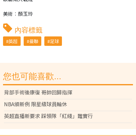
美術︰顏玉玲
內容標籤
英超
曼聯
足球
您也可能喜歡...
背部手術後康復 哥帥回歸指揮
NBA頒新例 限星級球員輪休
英超直播新要求 踩領隊「紅綫」難實行