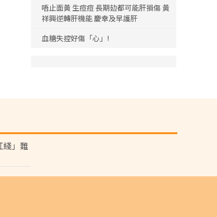
唔止面黃 生痘痘 長期攰都可能肝損傷 黃
祥興逆轉肝機能 慶幸及早護肝
血糖失控好傷「心」!
紅綫」難