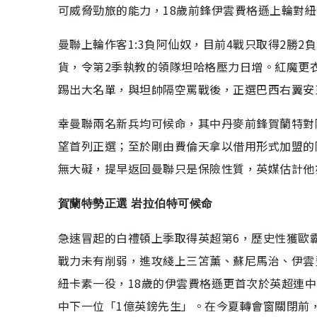
可威脅勁旅的能力，18歲前鋒伊雲費格遜上輪對
曼聯上輪作客1:3負阿仙奴，目前4戰只取得2勝
貨，令第2季執教的領隊坦哈格壓力日增。紅魔更
踢出大名單，與坦帥隔空罵戰後，正選巴西右翼安
幸曼聯兩名新兵均可候命，其中丹麥前鋒賀蘭特對
望首列正選；至於剛由費倫天拿以借用形式加盟的
無大礙，提早返回曼聯只是保險性質，英媒估計他
賀蘭特勢正選 岩拉伯特可候命
急速冒起的白禮頓上季取得英超第6，歷史性獲歐
戰力未有削弱，進攻綫上三笘薰、蘇尼馬治、伊雲
紐卡素一役，18歲的伊雲費格遜更首次於英超連
中下一位「1億英鎊先生」。在今夏轉會窗關閉前