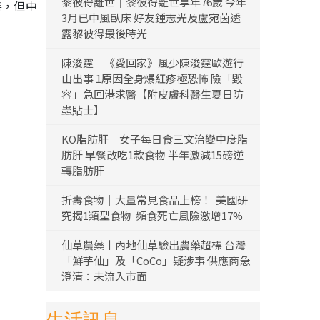
黎彼得離世｜黎彼得離世享年76歲 今年
善，但中
3月已中風臥床 好友鍾志光及盧宛茵透
露黎彼得最後時光
陳浚霆｜《愛回家》風少陳浚霆歐遊行
山出事 1原因全身爆紅疹極恐怖 險「毀
容」急回港求醫【附皮膚科醫生夏日防
蟲貼士】
KO脂肪肝｜女子每日食三文治變中度脂
肪肝 早餐改吃1款食物 半年激減15磅逆
轉脂肪肝
折壽食物｜大量常見食品上榜！ 美國研
究揭1類型食物 頻食死亡風險激增17%
仙草農藥丨內地仙草驗出農藥超標 台灣
「鮮芋仙」及「CoCo」疑涉事 供應商急
澄清：未流入市面