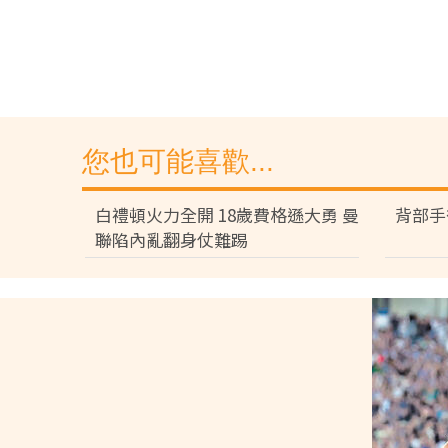
您也可能喜歡...
白禮頓火力全開 18歲費格遜大勇 曼
背部手
聯陷內亂翻身仗難踢