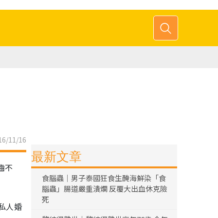
6/11/16
最新文章
齒不
食腦蟲｜男子泰國狂食生醃海鮮染「食
腦蟲」腸道嚴重潰爛 反覆大出血休克險
死
私人婚