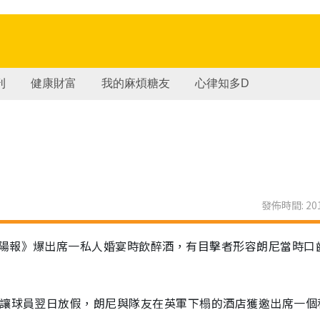
刊
健康財富
我的麻煩糖友
心律知多D
發佈時間: 201
陽報》爆出席一私人婚宴時飲醉酒，有目擊者形容朗尼當時口
基讓球員翌日放假，朗尼與隊友在英軍下榻的酒店獲邀出席一個