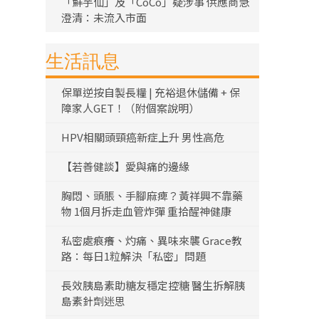
「鮮芋仙」及「CoCo」疑涉事 供應商急
澄清：未流入市面
生活訊息
保單逆按自製長糧 | 充裕退休儲備 + 保
障家人GET！（附個案說明）
HPV相關頭頸癌新症上升 男性高危
【若善健談】愛與痛的邊緣
胸悶、頭脹、手腳麻痺？黃祥興不靠藥
物 1個月拆走血管炸彈 重拾醒神健康
私密處痕癢、灼痛、異味來襲 Grace教
路：每日1粒解決「私密」問題
長效胰島素助糖友穩定控糖 醫生拆解胰
島素針劑迷思