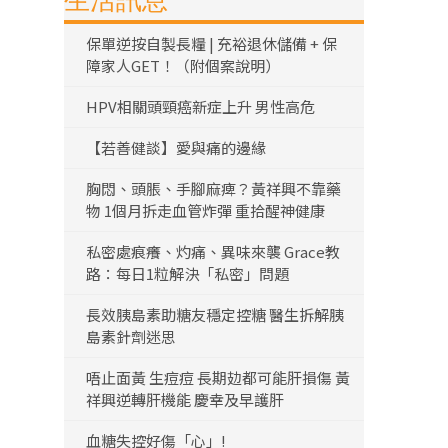
生活訊息
保單逆按自製長糧 | 充裕退休儲備 + 保
障家人GET！（附個案說明）
HPV相關頭頸癌新症上升 男性高危
【若善健談】愛與痛的邊緣
胸悶、頭脹、手腳麻痺？黃祥興不靠藥
物 1個月拆走血管炸彈 重拾醒神健康
私密處痕癢、灼痛、異味來襲 Grace教
路：每日1粒解決「私密」問題
長效胰島素助糖友穩定控糖 醫生拆解胰
島素針劑迷思
唔止面黃 生痘痘 長期攰都可能肝損傷 黃
祥興逆轉肝機能 慶幸及早護肝
血糖失控好傷「心」!