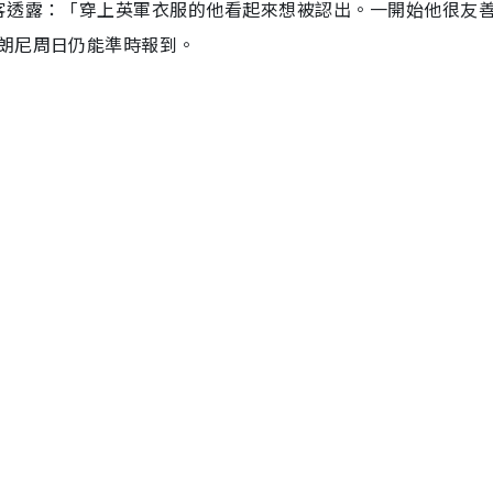
客透露：「穿上英軍衣服的他看起來想被認出。一開始他很友
朗尼周日仍能準時報到。