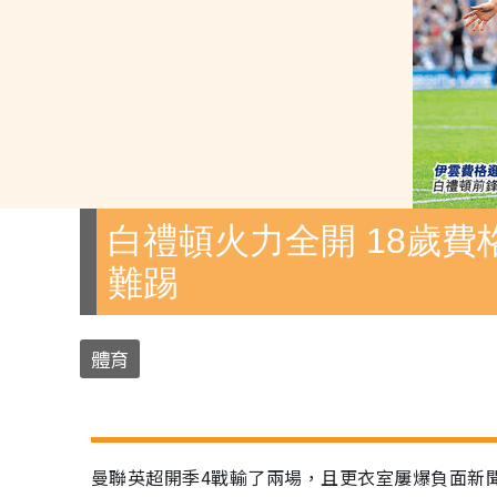
白禮頓火力全開 18歲費
難踢
體育
曼聯英超開季4戰輸了兩場，且更衣室屢爆負面新