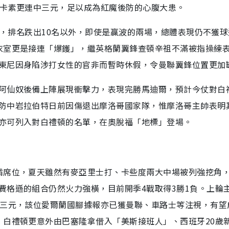
紐卡素更連中三元，足以成為紅魔後防的心腹大患。
2負，排名跌出10名以外，即使是贏波的兩場，總體表現仍不獲
衣室更是接連「爆鑊」，繼英格蘭翼鋒查頓辛祖不滿被指操練
東尼因身陷涉打女性的官非而暫時休假，令曼聯翼鋒位置更加
阿仙奴後備上陣展現衝擊力，表現完勝馬迪爾，預計今仗對白
防中岩拉伯特日前因傷退出摩洛哥國家隊，惟摩洛哥主帥表明
亦可列入對白禮頓的名單，在奧脫福「地標」登場。
霸席位，夏天雖然有麥亞里士打、卡些度兩大中場被列強挖角
費格遜的組合仍然火力強橫，目前開季4戰取得3勝1負。上輪
中三元，該位愛爾蘭國腳據報亦已獲曼聯、車路士等注視，有望
，白禮頓更意外由巴塞隆拿借入「美斯接班人」、西班牙20歲