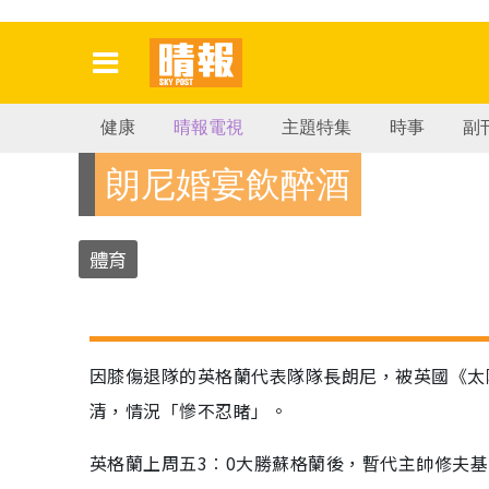
健康
晴報電視
主題特集
時事
副
朗尼婚宴飲醉酒
體育
因膝傷退隊的英格蘭代表隊隊長朗尼，被英國《太
清，情況「慘不忍睹」。
英格蘭上周五3︰0大勝蘇格蘭後，暫代主帥修夫