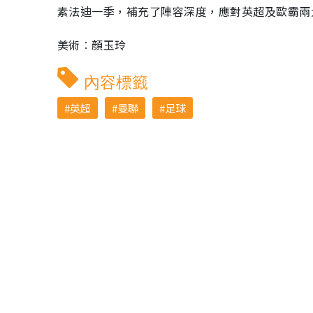
素法迪一季，補充了陣容深度，應對英超及歐霸兩
美術︰顏玉玲
內容標籤
英超
曼聯
足球