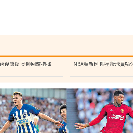
術後康復 哥帥回歸指揮
NBA頒新例 限星級球員輪