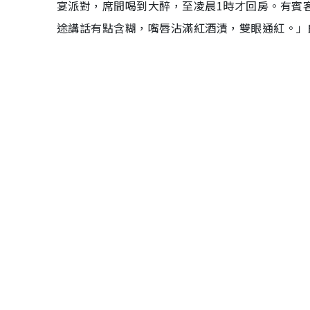
宴派對，席間喝到大醉，至凌晨1時才回房。有賓
途講話有點含糊，嘴唇沾滿紅酒漬，雙眼通紅。」