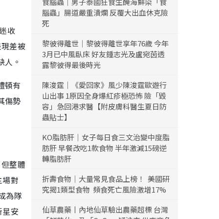
食腦蟲｜男子泰國狂食生醃海鮮染「食
腦蟲」腸道嚴重潰爛 反覆大出血休克險
死
球迷收
黎彼得離世｜黎彼得離世享年76歲 今年
表現差被
3月已中風臥床 好友鍾志光及盧宛茵透
缺人。
露黎彼得最後時光
禮頓有
陳浚霆｜《愛回家》風少陳浚霆歐遊行
山出事 1原因全身爆紅疹極恐怖 險「毀
其傷勢
容」急回港求醫【附皮膚科醫生夏日防
蟲貼士】
KO脂肪肝｜女子每日食三文治變中度脂
肪肝 早餐改吃1款食物 半年激減15磅逆
轉脂肪肝
，但整體
折壽食物｜大量常見食品上榜！ 美國研
主場對
究揭1類型食物 頻食死亡風險激增17%
成為隊
仙草農藥丨內地仙草驗出農藥超標 台灣
新星安