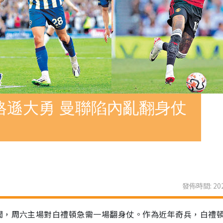
格遜大勇 曼聯陷內亂翻身仗
發佈時間: 202
聞，周六主場對白禮頓急需一場翻身仗。作為近年奇兵，白禮