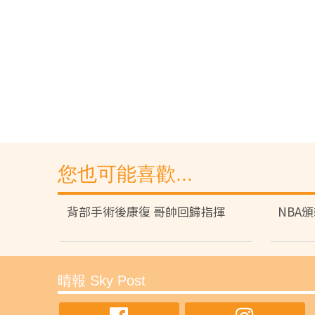
您也可能喜歡...
背部手術後康復 哥帥回歸指揮
NBA
晴報 Sky Post