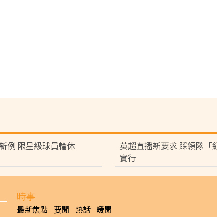
頒新例 限星級球員輪休
英超直播新要求 踩領隊「
實行
時事
最新焦點
要聞
熱話
暖聞