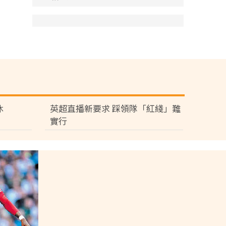
休
英超直播新要求 踩領隊「紅綫」難
實行