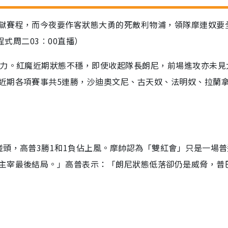
獄賽程，而今夜要作客狀態大勇的死敵利物浦，領隊摩連奴要
用程式周二03︰00直播）
能力。紅魔近期狀態不穩，即使收起隊長朗尼，前場進攻亦未見
近期各項賽事共5連勝，沙迪奧文尼、古天奴、法明奴、拉蘭
碰頭，高普3勝1和1負佔上風。摩帥認為「雙紅會」只是一場普
主宰最後結局。」高普表示：「朗尼狀態低落卻仍是威脅，普