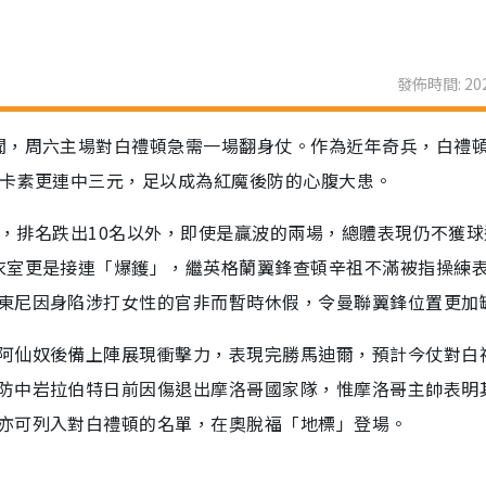
發佈時間: 202
聞，周六主場對白禮頓急需一場翻身仗。作為近年奇兵，白禮
紐卡素更連中三元，足以成為紅魔後防的心腹大患。
2負，排名跌出10名以外，即使是贏波的兩場，總體表現仍不獲
衣室更是接連「爆鑊」，繼英格蘭翼鋒查頓辛祖不滿被指操練
東尼因身陷涉打女性的官非而暫時休假，令曼聯翼鋒位置更加
阿仙奴後備上陣展現衝擊力，表現完勝馬迪爾，預計今仗對白
防中岩拉伯特日前因傷退出摩洛哥國家隊，惟摩洛哥主帥表明
亦可列入對白禮頓的名單，在奧脫福「地標」登場。