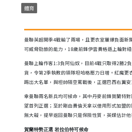
體育
曼聯英超開季4戰輸了兩場，且更衣室屢爆負面新
可威脅勁旅的能力，18歲前鋒伊雲費格遜上輪對
曼聯上輪作客1:3負阿仙奴，目前4戰只取得2勝
貨，令第2季執教的領隊坦哈格壓力日增。紅魔更
踢出大名單，與坦帥隔空罵戰後，正選巴西右翼安
幸曼聯兩名新兵均可候命，其中丹麥前鋒賀蘭特對
望首列正選；至於剛由費倫天拿以借用形式加盟的
無大礙，提早返回曼聯只是保險性質，英媒估計他
賀蘭特勢正選 岩拉伯特可候命