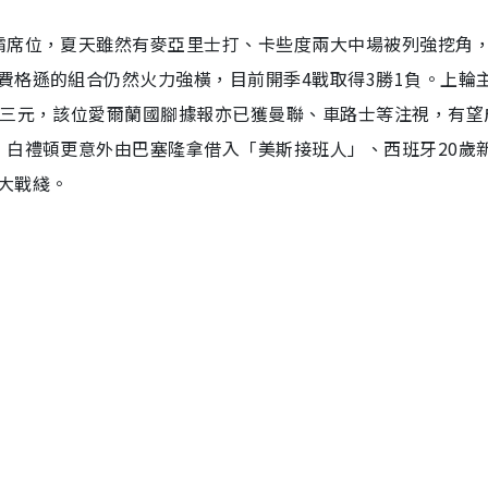
霸席位，夏天雖然有麥亞里士打、卡些度兩大中場被列強挖角
費格遜的組合仍然火力強橫，目前開季4戰取得3勝1負。上輪
中三元，該位愛爾蘭國腳據報亦已獲曼聯、車路士等注視，有望
，白禮頓更意外由巴塞隆拿借入「美斯接班人」、西班牙20歲
大戰綫。