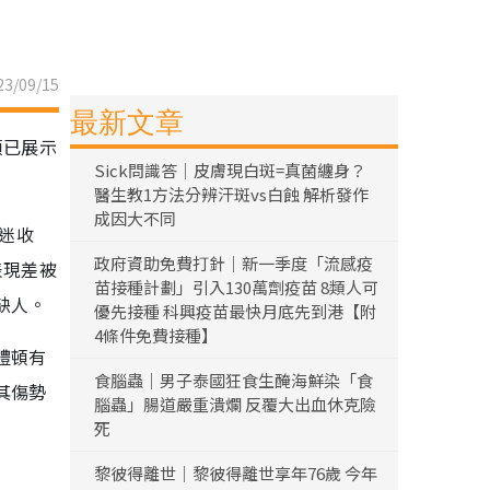
3/09/15
最新文章
頓已展示
Sick問識答｜皮膚現白斑=真菌纏身？
醫生教1方法分辨汗斑vs白蝕 解析發作
成因大不同
球迷收
政府資助免費打針｜新一季度「流感疫
表現差被
苗接種計劃」引入130萬劑疫苗 8類人可
缺人。
優先接種 科興疫苗最快月底先到港【附
4條件免費接種】
禮頓有
食腦蟲｜男子泰國狂食生醃海鮮染「食
其傷勢
腦蟲」腸道嚴重潰爛 反覆大出血休克險
死
黎彼得離世｜黎彼得離世享年76歲 今年