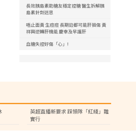
長效胰島素助糖友穩定控糖 醫生拆解胰
島素針劑迷思
唔止面黃 生痘痘 長期攰都可能肝損傷 黃
祥興逆轉肝機能 慶幸及早護肝
血糖失控好傷「心」!
休
英超直播新要求 踩領隊「紅綫」難
實行