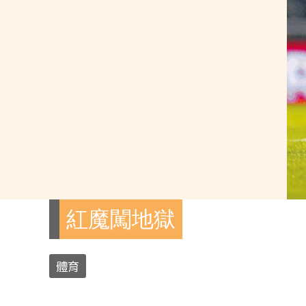
紅魔闖地獄
體育