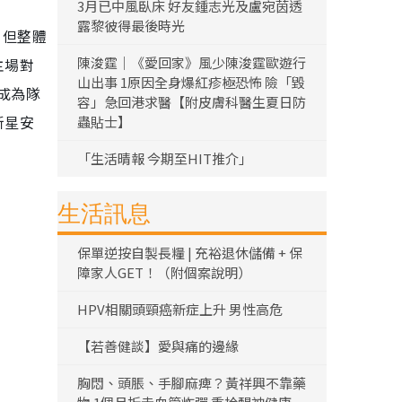
3月已中風臥床 好友鍾志光及盧宛茵透
露黎彼得最後時光
，但整體
陳浚霆｜《愛回家》風少陳浚霆歐遊行
主場對
山出事 1原因全身爆紅疹極恐怖 險「毀
成為隊
容」急回港求醫【附皮膚科醫生夏日防
新星安
蟲貼士】
「生活晴報 今期至HIT推介」
生活訊息
保單逆按自製長糧 | 充裕退休儲備 + 保
障家人GET！（附個案說明）
HPV相關頭頸癌新症上升 男性高危
【若善健談】愛與痛的邊緣
胸悶、頭脹、手腳麻痺？黃祥興不靠藥