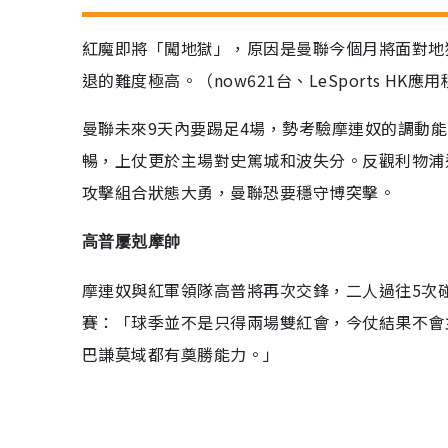
紅魔即將「闖地獄」，原因是曼聯今個月將面對地
退的難度極高。（now621台、LeSports HK應
曼聯未來9天內要踢足4場，勢考驗摩連奴的調動
暢，上仗更於主場對史篤城和波失分。反觀利物浦
攻擊組合狀態大勇，曼聯恐要穩守博突擊。
高普屢剋摩帥
摩連奴與紅軍領隊高普將再次交鋒，二人過往5次
賽：「球季並不是只得兩場雙紅會，今仗結果不會
巴謙莫域都有奠勝能力。」