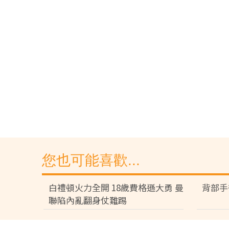
您也可能喜歡...
白禮頓火力全開 18歲費格遜大勇 曼
背部手
聯陷內亂翻身仗難踢