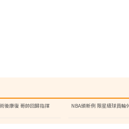
術後康復 哥帥回歸指揮
NBA頒新例 限星級球員輪