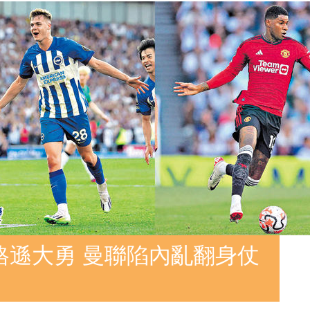
格遜大勇 曼聯陷內亂翻身仗