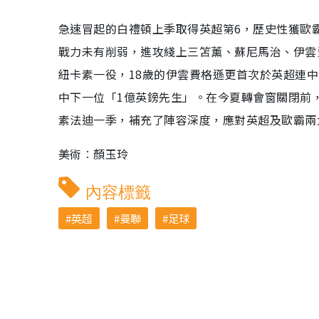
急速冒起的白禮頓上季取得英超第6，歷史性獲歐
戰力未有削弱，進攻綫上三笘薰、蘇尼馬治、伊雲
紐卡素一役，18歲的伊雲費格遜更首次於英超連
中下一位「1億英鎊先生」。在今夏轉會窗關閉前
素法迪一季，補充了陣容深度，應對英超及歐霸兩
美術︰顏玉玲
內容標籤
英超
曼聯
足球