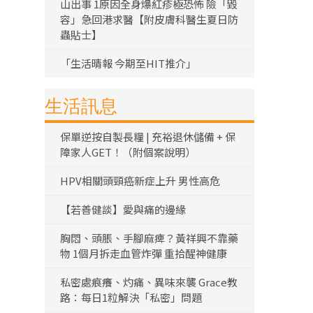
山出事 1原因全身爆紅疹極恐怖 險「毀
容」急回港求醫【附皮膚科醫生夏日防
蟲貼士】
「生活晴報 今期至HIT推介」
生活訊息
保單逆按自製長糧 | 充裕退休儲備 + 保
障家人GET！（附個案說明）
HPV相關頭頸癌新症上升 男性高危
【若善健談】愛與痛的邊緣
胸悶、頭脹、手腳麻痺？黃祥興不靠藥
物 1個月拆走血管炸彈 重拾醒神健康
私密處痕癢、灼痛、異味來襲 Grace教
路：每日1粒解決「私密」問題