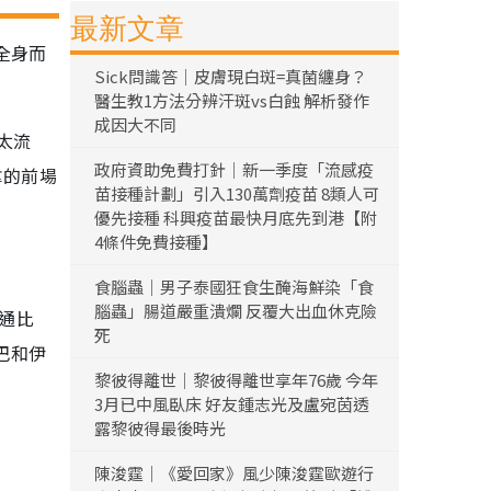
最新文章
全身而
Sick問識答｜皮膚現白斑=真菌纏身？
醫生教1方法分辨汗斑vs白蝕 解析發作
成因大不同
太流
政府資助免費打針｜新一季度「流感疫
拿的前場
苗接種計劃」引入130萬劑疫苗 8類人可
優先接種 科興疫苗最快月底先到港【附
4條件免費接種】
食腦蟲｜男子泰國狂食生醃海鮮染「食
腦蟲」腸道嚴重潰爛 反覆大出血休克險
通比
死
巴和伊
黎彼得離世｜黎彼得離世享年76歲 今年
3月已中風臥床 好友鍾志光及盧宛茵透
露黎彼得最後時光
陳浚霆｜《愛回家》風少陳浚霆歐遊行