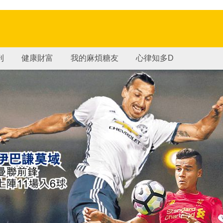
刊
健康財富
我的麻煩糖友
心律知多D