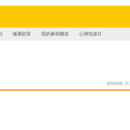
刊
健康財富
我的麻煩糖友
心律知多D
發佈時間: 201