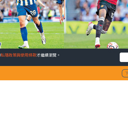
的
私隱政策與使用條款
才繼續瀏覽。
格遜大勇 曼聯陷內亂翻身仗
發佈時間: 202
聞，周六主場對白禮頓急需一場翻身仗。作為近年奇兵，白禮