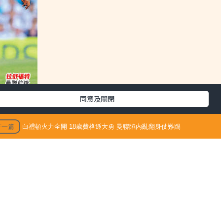
同意及關閉
下一篇
白禮頓火力全開 18歲費格遜大勇 曼聯陷內亂翻身仗難踢
3/09/15
最新文章
頓已展示