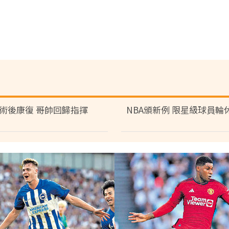
術後康復 哥帥回歸指揮
NBA頒新例 限星級球員輪