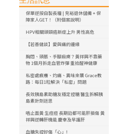
生活訊息
保單逆按自製長糧 | 充裕退休儲備 + 保
障家人GET！（附個案說明）
HPV相關頭頸癌新症上升 男性高危
【若善健談】愛與痛的邊緣
胸悶、頭脹、手腳麻痺？黃祥興不靠藥
物 1個月拆走血管炸彈 重拾醒神健康
私密處痕癢、灼痛、異味來襲 Grace教
路：每日1粒解決「私密」問題
長效胰島素助糖友穩定控糖 醫生拆解胰
島素針劑迷思
唔止面黃 生痘痘 長期攰都可能肝損傷 黃
祥興逆轉肝機能 慶幸及早護肝
血糖失控好傷「心」!