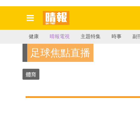
健康
晴報電視
主題特集
時事
副
足球焦點直播
體育