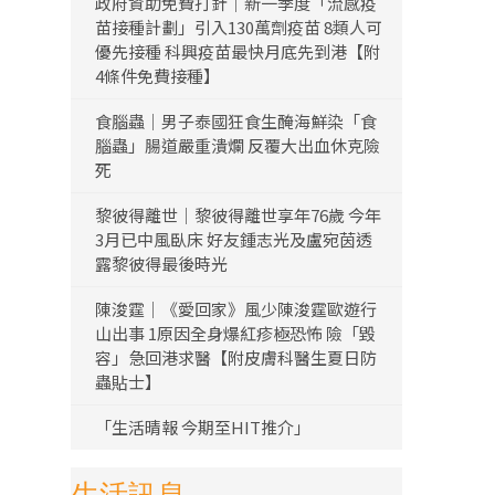
政府資助免費打針｜新一季度「流感疫
苗接種計劃」引入130萬劑疫苗 8類人可
優先接種 科興疫苗最快月底先到港【附
4條件免費接種】
食腦蟲｜男子泰國狂食生醃海鮮染「食
腦蟲」腸道嚴重潰爛 反覆大出血休克險
死
黎彼得離世｜黎彼得離世享年76歲 今年
3月已中風臥床 好友鍾志光及盧宛茵透
露黎彼得最後時光
陳浚霆｜《愛回家》風少陳浚霆歐遊行
山出事 1原因全身爆紅疹極恐怖 險「毀
容」急回港求醫【附皮膚科醫生夏日防
蟲貼士】
「生活晴報 今期至HIT推介」