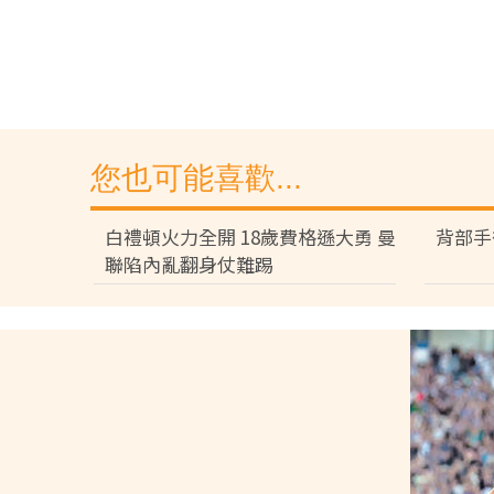
您也可能喜歡...
白禮頓火力全開 18歲費格遜大勇 曼
背部手
聯陷內亂翻身仗難踢