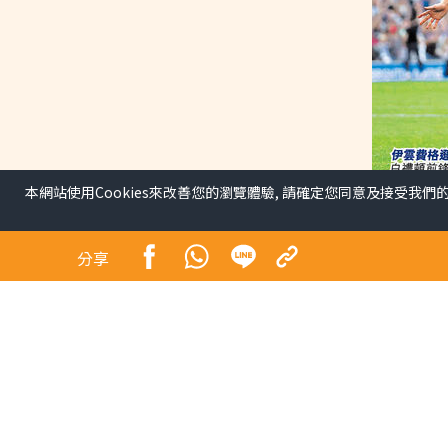
本網站使用Cookies來改善您的瀏覽體驗, 請確定您同意及接受我們
白禮頓火力全開 18歲費
難踢
分享
體育
曼聯英超開季4戰輸了兩場，且更衣室屢爆負面新