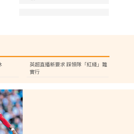
休
英超直播新要求 踩領隊「紅綫」難
實行