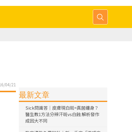
6/04/21
最新文章
Sick問識答｜皮膚現白斑=真菌纏身？
醫生教1方法分辨汗斑vs白蝕 解析發作
成因大不同