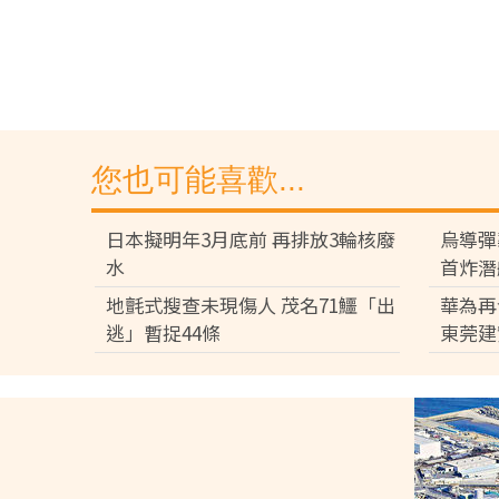
您也可能喜歡...
日本擬明年3月底前 再排放3輪核廢
烏導彈
水
首炸潛
地氈式搜查未現傷人 茂名71鱷「出
華為再
逃」暫捉44條
東莞建