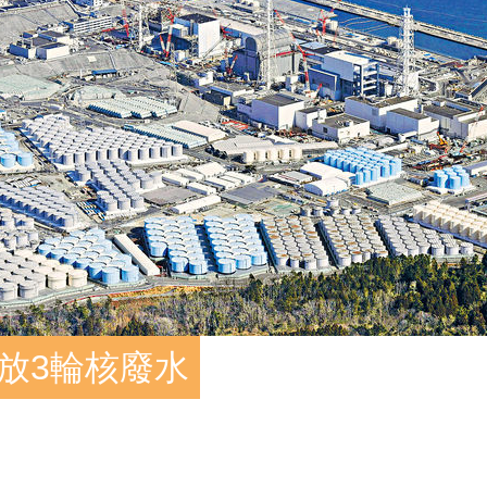
放3輪核廢水