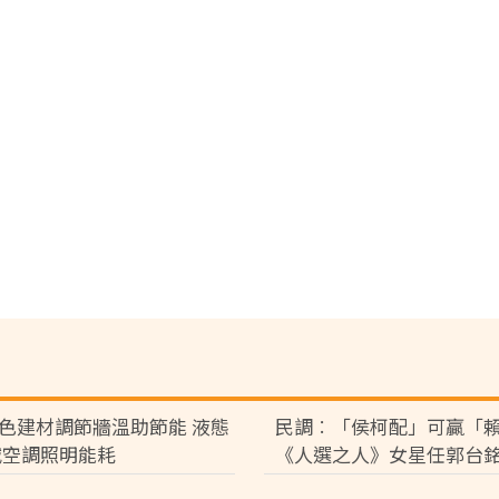
色建材調節牆溫助節能 液態
民調︰「侯柯配」可贏「
減空調照明能耗
《人選之人》女星任郭台