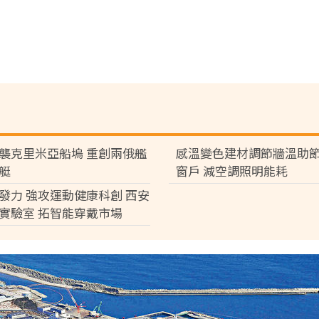
襲克里米亞船塢 重創兩俄艦
感溫變色建材調節牆溫助節
艇
窗戶 減空調照明能耗
發力 強攻運動健康科創 西安
實驗室 拓智能穿戴市場