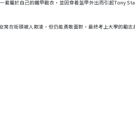
套屬於自己的鐵甲戰衣，並因穿着盔甲外出而引起Tony Sta
女常在街頭被人欺凌，但仍能勇敢面對，最終考上大學的勵志