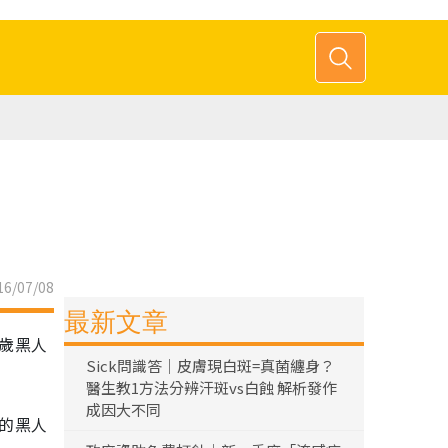
6/07/08
最新文章
5歲黑人
Sick問識答｜皮膚現白斑=真菌纏身？
醫生教1方法分辨汗斑vs白蝕 解析發作
成因大不同
s的黑人