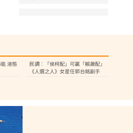
能 液態
民調︰「侯柯配」可贏「賴蕭配」
《人選之人》女星任郭台銘副手