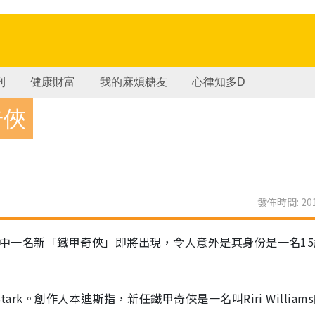
刊
健康財富
我的麻煩糖友
心律知多D
奇俠
發佈時間: 201
。其中一名新「鐵甲奇俠」即將出現，令人意外是其身份是一名1
rk。創作人本迪斯指，新任鐵甲奇俠是一名叫Riri William