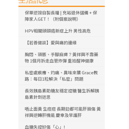
生活訊息
保單逆按自製長糧 | 充裕退休儲備 + 保
障家人GET！（附個案說明）
HPV相關頭頸癌新症上升 男性高危
【若善健談】愛與痛的邊緣
胸悶、頭脹、手腳麻痺？黃祥興不靠藥
物 1個月拆走血管炸彈 重拾醒神健康
私密處痕癢、灼痛、異味來襲 Grace教
路：每日1粒解決「私密」問題
長效胰島素助糖友穩定控糖 醫生拆解胰
島素針劑迷思
唔止面黃 生痘痘 長期攰都可能肝損傷 黃
祥興逆轉肝機能 慶幸及早護肝
血糖失控好傷「心」!