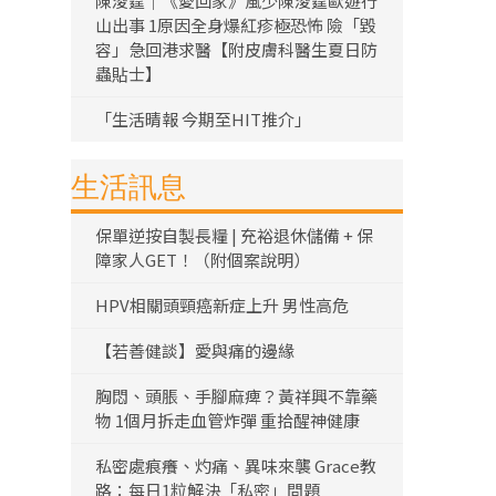
陳浚霆｜《愛回家》風少陳浚霆歐遊行
山出事 1原因全身爆紅疹極恐怖 險「毀
容」急回港求醫【附皮膚科醫生夏日防
蟲貼士】
「生活晴報 今期至HIT推介」
生活訊息
保單逆按自製長糧 | 充裕退休儲備 + 保
障家人GET！（附個案說明）
HPV相關頭頸癌新症上升 男性高危
【若善健談】愛與痛的邊緣
胸悶、頭脹、手腳麻痺？黃祥興不靠藥
物 1個月拆走血管炸彈 重拾醒神健康
私密處痕癢、灼痛、異味來襲 Grace教
路：每日1粒解決「私密」問題