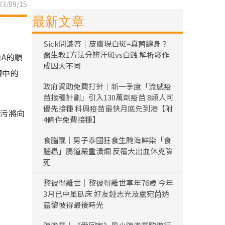
3/09/15
最新文章
Sick問識答｜皮膚現白斑=真菌纏身？
醫生教1方法分辨汗斑vs白蝕 解析發作
A的順
成因大不同
罐中的
政府資助免費打針｜新一季度「流感疫
苗接種計劃」引入130萬劑疫苗 8類人可
優先接種 科興疫苗最快月底先到港【附
排污將向
4條件免費接種】
食腦蟲｜男子泰國狂食生醃海鮮染「食
腦蟲」腸道嚴重潰爛 反覆大出血休克險
死
黎彼得離世｜黎彼得離世享年76歲 今年
3月已中風臥床 好友鍾志光及盧宛茵透
露黎彼得最後時光