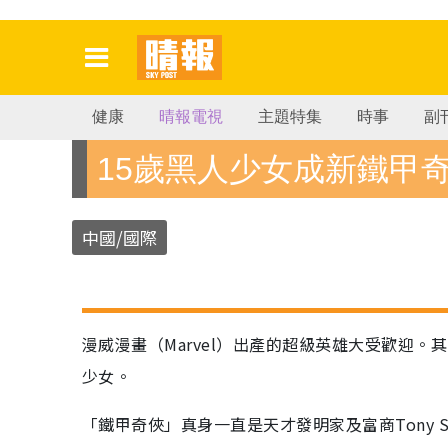
健康
晴報電視
主題特集
時事
副
15歲黑人少女成新鐵甲
中國/國際
漫威漫畫（Marvel）出產的超級英雄大受歡迎
少女。
「鐵甲奇俠」真身一直是天才發明家及富商Tony Sta