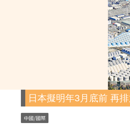
日本擬明年3月底前 再排
中國/國際