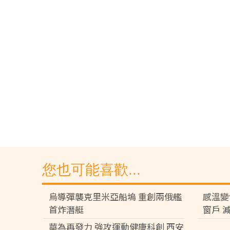
您也可能喜歡...
烏導彈襲克里米亞船塢 重創兩俄艦
感溫變
首炸潛艇
窗戶 
華為再發力 強攻運動健康科創 西安