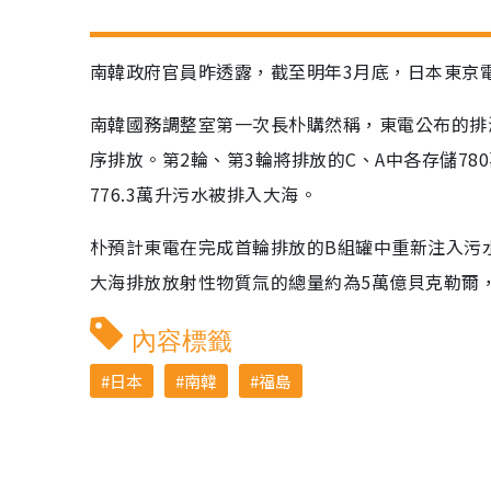
南韓政府官員昨透露，截至明年3月底，日本東京
南韓國務調整室第一次長朴購然稱，東電公布的排海
序排放。第2輪、第3輪將排放的C、A中各存儲78
776.3萬升污水被排入大海。
朴預計東電在完成首輪排放的B組罐中重新注入污
大海排放放射性物質氚的總量約為5萬億貝克勒爾
內容標籤
日本
南韓
福島