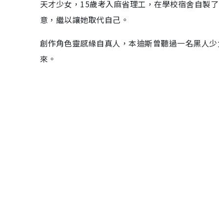
天才少女，15歲考入麻省理工，在學校宿舍自製了一
意，繼以讓她取代自己。
創作角色靈感緣自真人，本迪斯曾聽過一名黑人少
來。