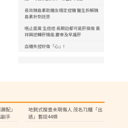
長效胰島素助糖友穩定控糖 醫生拆解胰
島素針劑迷思
唔止面黃 生痘痘 長期攰都可能肝損傷 黃
祥興逆轉肝機能 慶幸及早護肝
血糖失控好傷「心」!
賴蕭配」
地氈式搜查未現傷人 茂名71鱷「出
銘副手
逃」暫捉44條