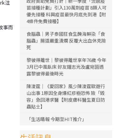
政府資助免費打針｜新一季度「流感疫
rk注
苗接種計劃」引入130萬劑疫苗 8類人可
優先接種 科興疫苗最快月底先到港【附
4條件免費接種】
故事而
食腦蟲｜男子泰國狂食生醃海鮮染「食
腦蟲」腸道嚴重潰爛 反覆大出血休克險
死
黎彼得離世｜黎彼得離世享年76歲 今年
3月已中風臥床 好友鍾志光及盧宛茵透
露黎彼得最後時光
陳浚霆｜《愛回家》風少陳浚霆歐遊行
山出事 1原因全身爆紅疹極恐怖 險「毀
容」急回港求醫【附皮膚科醫生夏日防
蟲貼士】
「生活晴報 今期至HIT推介」