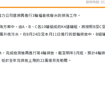
發佈時間: 202
電力公司還將再進行3輪福島核廢水的排海工作。
方案中，由A、B、C各10罐組成的K4儲罐組，將按照B至C至
0萬升核污水。在8月24日至本月11日進行的首輪排放中，B組
水，完成檢測後再進行第4輪排放。截至明年3月底，預計4輪
，低於全年氚排放上限的22萬億貝克勒爾。