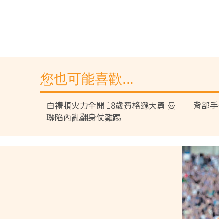
您也可能喜歡...
白禮頓火力全開 18歲費格遜大勇 曼
背部手
聯陷內亂翻身仗難踢