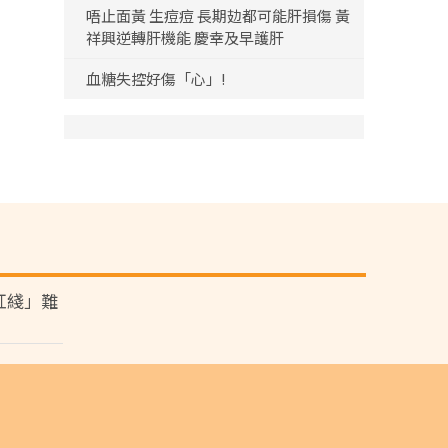
唔止面黃 生痘痘 長期攰都可能肝損傷 黃
祥興逆轉肝機能 慶幸及早護肝
血糖失控好傷「心」!
紅綫」難