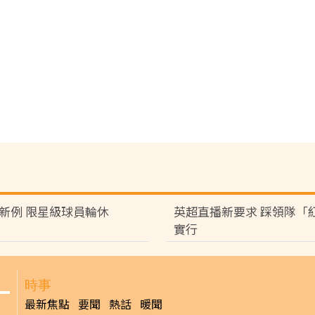
頒新例 限星級球員輪休
英超直播新要求 踩領隊「
實行
時事
最新焦點
要聞
熱話
暖聞