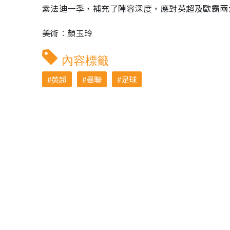
素法迪一季，補充了陣容深度，應對英超及歐霸兩
美術︰顏玉玲
內容標籤
英超
曼聯
足球