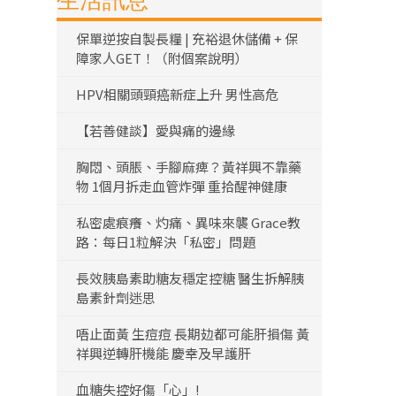
生活訊息
保單逆按自製長糧 | 充裕退休儲備 + 保
障家人GET！（附個案說明）
HPV相關頭頸癌新症上升 男性高危
【若善健談】愛與痛的邊緣
胸悶、頭脹、手腳麻痺？黃祥興不靠藥
物 1個月拆走血管炸彈 重拾醒神健康
私密處痕癢、灼痛、異味來襲 Grace教
路：每日1粒解決「私密」問題
長效胰島素助糖友穩定控糖 醫生拆解胰
島素針劑迷思
唔止面黃 生痘痘 長期攰都可能肝損傷 黃
祥興逆轉肝機能 慶幸及早護肝
血糖失控好傷「心」!