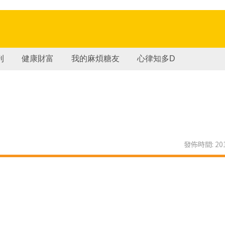
刊
健康財富
我的麻煩糖友
心律知多D
發佈時間: 201