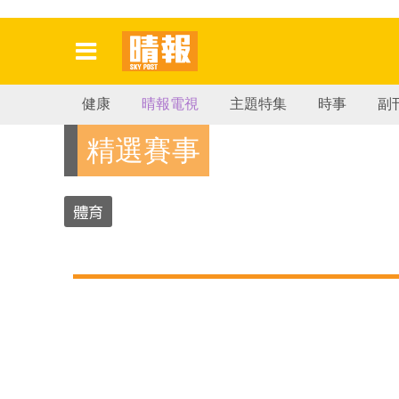
健康
晴報電視
主題特集
時事
副
精選賽事
體育