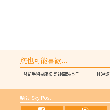
您也可能喜歡...
背部手術後康復 哥帥回歸指揮
NBA
晴報 Sky Post