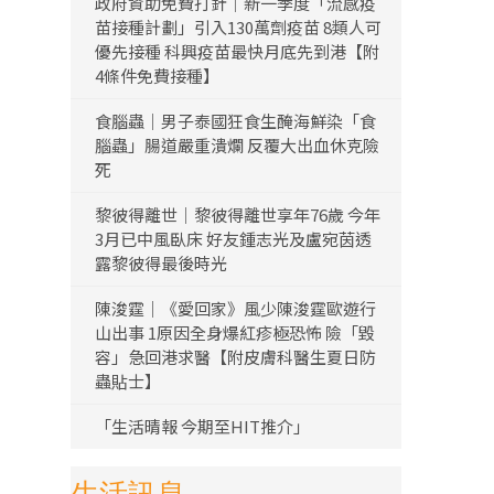
政府資助免費打針｜新一季度「流感疫
苗接種計劃」引入130萬劑疫苗 8類人可
優先接種 科興疫苗最快月底先到港【附
4條件免費接種】
食腦蟲｜男子泰國狂食生醃海鮮染「食
腦蟲」腸道嚴重潰爛 反覆大出血休克險
死
黎彼得離世｜黎彼得離世享年76歲 今年
3月已中風臥床 好友鍾志光及盧宛茵透
露黎彼得最後時光
陳浚霆｜《愛回家》風少陳浚霆歐遊行
山出事 1原因全身爆紅疹極恐怖 險「毀
容」急回港求醫【附皮膚科醫生夏日防
蟲貼士】
「生活晴報 今期至HIT推介」