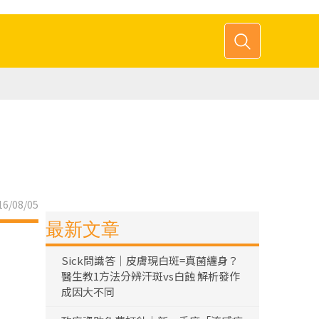
6/08/05
最新文章
Sick問識答｜皮膚現白斑=真菌纏身？
醫生教1方法分辨汗斑vs白蝕 解析發作
成因大不同