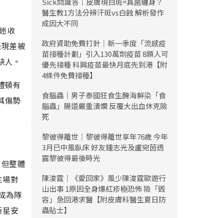
Sick問識答｜皮膚現白斑=真菌纏身？
醫生教1方法分辨汗斑vs白蝕 解析發作
成因大不同
球迷收
政府資助免費打針｜新一季度「流感疫
表現差被
苗接種計劃」引入130萬劑疫苗 8類人可
缺人。
優先接種 科興疫苗最快月底先到港【附
4條件免費接種】
禮頓有
食腦蟲｜男子泰國狂食生醃海鮮染「食
其傷勢
腦蟲」腸道嚴重潰爛 反覆大出血休克險
死
黎彼得離世｜黎彼得離世享年76歲 今年
3月已中風臥床 好友鍾志光及盧宛茵透
露黎彼得最後時光
，但整體
陳浚霆｜《愛回家》風少陳浚霆歐遊行
主場對
山出事 1原因全身爆紅疹極恐怖 險「毀
成為隊
容」急回港求醫【附皮膚科醫生夏日防
新星安
蟲貼士】