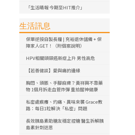
「生活晴報 今期至HIT推介」
生活訊息
保單逆按自製長糧 | 充裕退休儲備 + 保
障家人GET！（附個案說明）
HPV相關頭頸癌新症上升 男性高危
【若善健談】愛與痛的邊緣
胸悶、頭脹、手腳麻痺？黃祥興不靠藥
物 1個月拆走血管炸彈 重拾醒神健康
私密處痕癢、灼痛、異味來襲 Grace教
路：每日1粒解決「私密」問題
長效胰島素助糖友穩定控糖 醫生拆解胰
島素針劑迷思