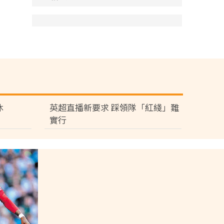
休
英超直播新要求 踩領隊「紅綫」難
實行