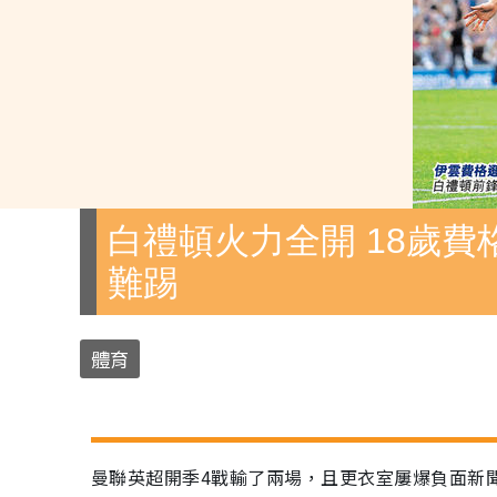
白禮頓火力全開 18歲費
難踢
體育
曼聯英超開季4戰輸了兩場，且更衣室屢爆負面新