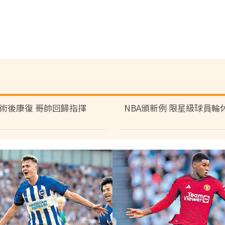
術後康復 哥帥回歸指揮
NBA頒新例 限星級球員輪