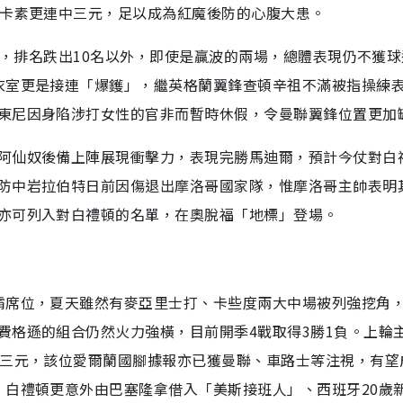
紐卡素更連中三元，足以成為紅魔後防的心腹大患。
2負，排名跌出10名以外，即使是贏波的兩場，總體表現仍不獲
衣室更是接連「爆鑊」，繼英格蘭翼鋒查頓辛祖不滿被指操練
東尼因身陷涉打女性的官非而暫時休假，令曼聯翼鋒位置更加
阿仙奴後備上陣展現衝擊力，表現完勝馬迪爾，預計今仗對白
防中岩拉伯特日前因傷退出摩洛哥國家隊，惟摩洛哥主帥表明
亦可列入對白禮頓的名單，在奧脫福「地標」登場。
霸席位，夏天雖然有麥亞里士打、卡些度兩大中場被列強挖角
費格遜的組合仍然火力強橫，目前開季4戰取得3勝1負。上輪
中三元，該位愛爾蘭國腳據報亦已獲曼聯、車路士等注視，有望
，白禮頓更意外由巴塞隆拿借入「美斯接班人」、西班牙20歲