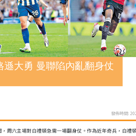
格遜大勇 曼聯陷內亂翻身仗
發佈時間: 202
聞，周六主場對白禮頓急需一場翻身仗。作為近年奇兵，白禮