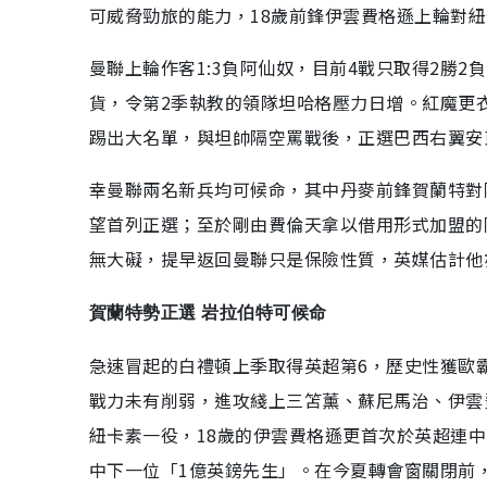
可威脅勁旅的能力，18歲前鋒伊雲費格遜上輪對
曼聯上輪作客1:3負阿仙奴，目前4戰只取得2勝
貨，令第2季執教的領隊坦哈格壓力日增。紅魔更
踢出大名單，與坦帥隔空罵戰後，正選巴西右翼安
幸曼聯兩名新兵均可候命，其中丹麥前鋒賀蘭特對
望首列正選；至於剛由費倫天拿以借用形式加盟的
無大礙，提早返回曼聯只是保險性質，英媒估計他
賀蘭特勢正選 岩拉伯特可候命
急速冒起的白禮頓上季取得英超第6，歷史性獲歐
戰力未有削弱，進攻綫上三笘薰、蘇尼馬治、伊雲
紐卡素一役，18歲的伊雲費格遜更首次於英超連
中下一位「1億英鎊先生」。在今夏轉會窗關閉前