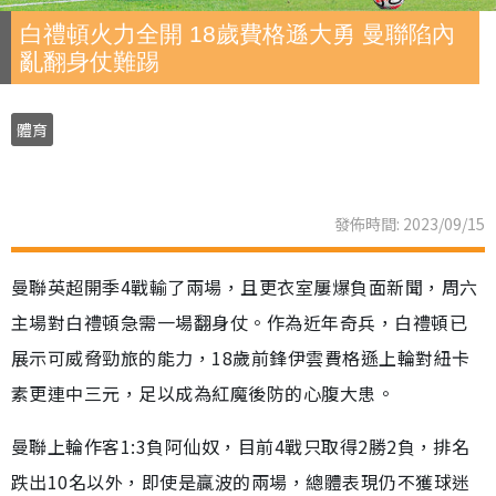
白禮頓火力全開 18歲費格遜大勇 曼聯陷內
亂翻身仗難踢
體育
發佈時間: 2023/09/15
曼聯英超開季4戰輸了兩場，且更衣室屢爆負面新聞，周六
主場對白禮頓急需一場翻身仗。作為近年奇兵，白禮頓已
展示可威脅勁旅的能力，18歲前鋒伊雲費格遜上輪對紐卡
素更連中三元，足以成為紅魔後防的心腹大患。
曼聯上輪作客1:3負阿仙奴，目前4戰只取得2勝2負，排名
跌出10名以外，即使是贏波的兩場，總體表現仍不獲球迷