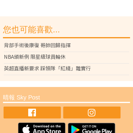
您也可能喜歡...
背部手術後康復 哥帥回歸指揮
NBA頒新例 限星級球員輪休
英超直播新要求 踩領隊「紅綫」難實行
晴報 Sky Post