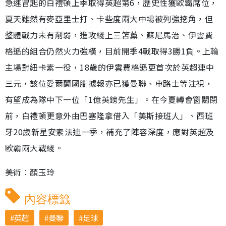
急速冒起的白禮頓上季取得英超第6，歷史性獲歐霸席位，
夏天雖然有麥亞里士打、卡些度兩大中場被列強挖角，但
整體戰力未有削弱，進攻綫上三笘薰、蘇尼馬治、伊雲費
格遜的組合仍然火力強橫，目前開季4戰取得3勝1負。上輪
主場對紐卡素一役，18歲的伊雲費格遜更首次於英超連中
三元，該位愛爾蘭國腳據報亦已獲曼聯、車路士等注視，
有望成為隊中下一位「1億英鎊先生」。在今夏轉會窗關閉
前，白禮頓更意外由巴塞隆拿借入「美斯接班人」、西班
牙20歲新星安素法迪一季，補充了陣容深度，應對英超及
歐霸兩大戰綫。
美術︰顏玉玲
內容標籤
英超
曼聯
足球