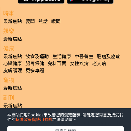
時事
最新焦點
要聞
熱話
暖聞
娛樂
最新焦點
健康
最新焦點
飲食及運動
生活健康
中醫養生
腫瘤及癌症
心臟健康
腸胃保健
兒科百問
女性疾病
老人病
皮膚護理
更多專題
寵物
最新焦點
副刊
最新焦點
本網站使用Cookies來改善您的瀏覽體驗, 請確定您同意及接受我
日報
們的
私隱政策與使用條款
才繼續瀏覽。
揭頁版
港聞
財經/地產
中國/國際
娛樂
Healthy Life
生活副刊
親子/教育
體育
專題/人物
昔日晴報