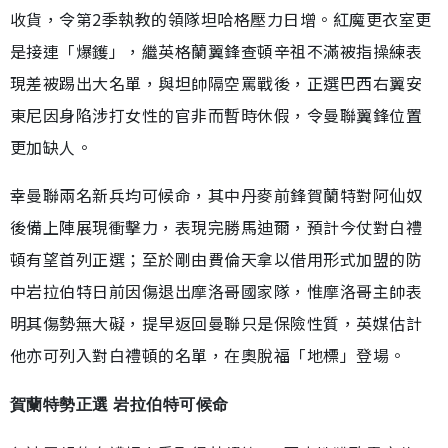
收貨，令第2季執教的領隊坦哈格壓力日增。紅魔更衣室更
是接連「爆鑊」，繼英格蘭翼鋒查頓辛祖不滿被指操練表
現差被踢出大名單，與坦帥隔空罵戰後，正選巴西右翼安
東尼因身陷涉打女性的官非而暫時休假，令曼聯翼鋒位置
更加缺人。
幸曼聯兩名新兵均可候命，其中丹麥前鋒賀蘭特對阿仙奴
後備上陣展現衝擊力，表現完勝馬迪爾，預計今仗對白禮
頓有望首列正選；至於剛由費倫天拿以借用形式加盟的防
中岩拉伯特日前因傷退出摩洛哥國家隊，惟摩洛哥主帥表
明其傷勢無大礙，提早返回曼聯只是保險性質，英媒估計
他亦可列入對白禮頓的名單，在奧脫福「地標」登場。
賀蘭特勢正選 岩拉伯特可候命