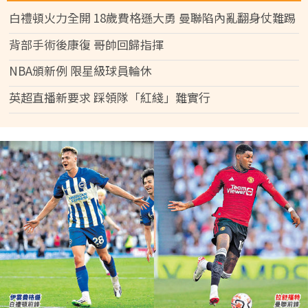
白禮頓火力全開 18歲費格遜大勇 曼聯陷內亂翻身仗難踢
背部手術後康復 哥帥回歸指揮
NBA頒新例 限星級球員輪休
英超直播新要求 踩領隊「紅綫」難實行